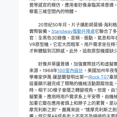
覺等感官的模仿，應用者好像身臨其境普通
察看三維空間內的物體。
20世紀50年月，片子攝影師莫頓·海利
實際裝備。
Standway電動升降桌
它聯合了多
官：全黑色3D錄像、音頻、振動、氣息和年
VR原型機，它宏大而粗笨，用戶需求坐在椅
才幹體驗到沉醉感。此外，這款原型機還缺
好像并蒂蓮普通，加強實際技巧和虛擬
來源。1968年
100室內設計
，美國加州年夜
學專家伊萬·薩瑟蘭發明出第一
iRock T07
臺
這臺顯示器完成了簡略的機械活動跟蹤效能
時，相干3D模子會隨之轉變視角。但是，由
擬繁重，應用時用戶需求系上平安帶，由機
加重它壓在應用者頭上和脖子上的累贅。是以
摩克利斯之劍”。嚴厲來說，“達摩克利斯之劍
備，但它是AR成長史上不克不及繞過的主要