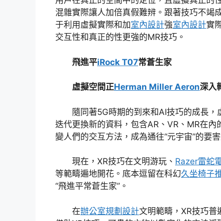
用戶在真正的空間中的定位，且虛擬真正的
混雜實際讓人加倍真假難辨。跟著技巧不竭
于利用虛擬實際和加
室內設計
強
室內設計
實
交互性和真正的性更強的MR技巧。
飛進平
iRock T07
常蒼生家
虛擬空間正
Herman Miller Aeron
深入
隨同著5G時期的到來和AI技巧的成長
迭代更換新的資料，包含AR、VR、MR在內
變人們的交互方法，成為通往“元宇宙”的要
現在，XR技巧在文明游玩、
Razer雷蛇
等範疇遍地開花。底本逗留在科幻
久坐椅子
“飛進平常蒼生家”。
在
辦公室規劃設計
文明範疇，XR技巧普