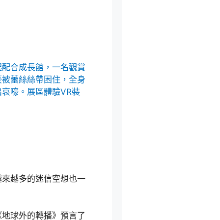
起配合成長館，一名觀賞
豪被蕾絲絲帶困住，全身
哀嚎。展區體驗VR裝
越來越多的迷信空想也一
《地球外的轉播》預言了