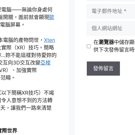
者
電
型電腦——無論你身處何
名
子
盤開關，面前就會顯現
歐
稱
郵
個
擬電腦屏幕。
件
人
地
網
本電腦的產物問世，
Xten
在
瀏覽器
中儲存顯
址
站
實際（XR）技巧。簡略
供下次發佈留言時
網
妳…妳不能這樣對待愛妳的
址
交互向3D交互改變
亞梭
VR）、加強實際
一范疇。
以下簡稱XR技巧）不竭
何令人意想不到的方法轉
明天，讓我們一路來清楚
實際世界