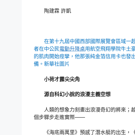
陶建霖 許凱
在第十九屆中國西部國際展覽會區域一
者在中公民
電動升降桌
用航空飛翔學院牛土
的肌肉開始痙攣，他那張純金箔信用卡也發出
備。
新華社圖片
小荷才露尖尖角
源自科幻小說的浪漫主義空想
人類的想象力刻畫出浪漫奇幻的將來；
個步驟步走進實際——
《海底兩萬里》預感了潛水艇的出生，