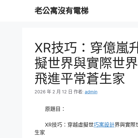
跳
老公寓沒有電梯
至
主
要
內
容
XR技巧：穿億嵐
擬世界與實際世界
飛進平常蒼生家
2026 年 2 月 12 日
作者:
admin
原題目：
XR技巧：穿越虛擬世
巧寓設計
界與實際
生家