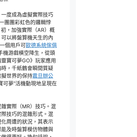
，一度成為虛擬實際技巧
一團團彩虹色的邏輯悖
月初，加強實際（AR）概
，可以將盤算機天生的內
出一個用戶可
歐德系統傢俱
款手機游戲橫空降生，從頭
靈寶可夢GO》玩家應用
鶴時，千紙鶴會瞬間質疑
虛擬世界的保持
震旦辦公
寶可夢”活機動現地呈現在
雜實際（MR）技巧。混
實際技巧的混雜形式。混
視化周遭的狀況，其表示
際能及時盤算模仿物體與