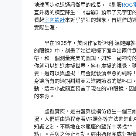
地球同步軌道通訊衛星的成長，《馴服
ROG
直升機的橫空降生，《雪崩》預示了元宇宙
看起
室內設計
來近乎猖狂的想象，曾經借助
實際生涯。
早在1935年，美國作家斯坦利·溫鮑姆
的眼鏡》中，刻畫了她從吧檯下面拿出兩件
帶，和一個測量完美的圓規。如許一副神奇
你就可以進進虛擬世界，擁有虛擬的視覺、
覺，還可以與虛擬「用金錢褻瀆單戀的純粹
身邊所有的過期甜甜圈丟進調節器的燃料口
動。這本小說簡直預言了現在的VR眼鏡，因
的來源。
虛擬實際，是由盤算機模仿發生一個三
況，人們經由過程穿著VR頭盔等方法進進此
知識之劍，不斷地在水瓶座的藍光中尋找**
點」。并與之停止互動。經由過程完成對視