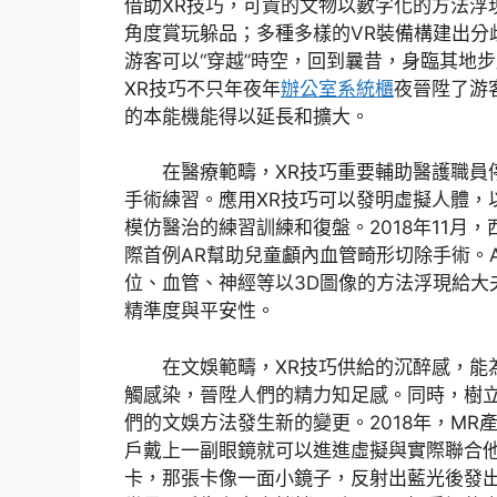
借助XR技巧，可貴的文物以數字化的方法浮
角度賞玩躲品；多種多樣的VR裝備構建出分
游客可以“穿越”時空，回到曩昔，身臨其地
XR技巧不只年夜年
辦公室系統櫃
夜晉陞了游
的本能機能得以延長和擴大。
在醫療範疇，XR技巧重要輔助醫護職員
手術練習。應用XR技巧可以發明虛擬人體，
模仿醫治的練習訓練和復盤。2018年11月
際首例AR幫助兒童顱內血管畸形切除手術。
位、血管、神經等以3D圖像的方法浮現給大
精準度與平安性。
在文娛範疇，XR技巧供給的沉醉感，能
觸感染，晉陞人們的精力知足感。同時，樹
們的文娛方法發生新的變更。2018年，MR產
戶戴上一副眼鏡就可以進進虛擬與實際聯合
卡，那張卡像一面小鏡子，反射出藍光後發