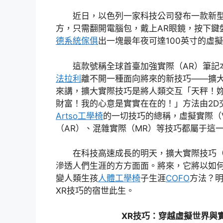
近日，以色列一家科技公司發布一款新
方，只需翻開電腦包，戴上AR眼鏡，按下鍵
德系統傢俱
出一塊最年夜可達100英寸的虛
這款號稱全球首臺加強實際（AR）筆記
法拉利
離不開一種面向將來的新技巧——擴大
來講，擴大實際技巧是將人類交互「天秤！
財富！我的心意是實實在在的！」方法由2D
Artso工學椅
的一切技巧的總稱，虛擬實際（
（AR）、混雜實際（MR）等技巧都屬于這
在科技高速成長的明天，擴大實際技巧（
滲透人們生涯的方方面面。將來，它將以如
變人類生孩
人體工學椅
子生涯
COFO
方法？
XR技巧的宿世此生。
XR技巧：穿越虛擬世界與