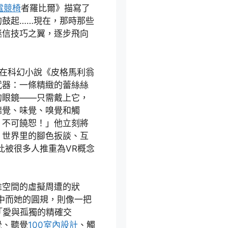
電競椅
者羅比爾》描寫了
的鼓起……現在，那時那些
迷信技巧之翼，逐步飛向
就在科幻小說《皮格馬利翁
武器：一條精緻的蕾絲絲
的眼鏡——只需戴上它，
聽覺、味覺、嗅覺和觸
！不可饒恕！」他立刻將
。世界里的腳色扳談、互
此被很多人推重為VR概念
維空間的虛擬周遭的狀
中而她的圓規，則像一把
「愛與孤獨的精確交
覺、聽覺
100室內設計
、觸