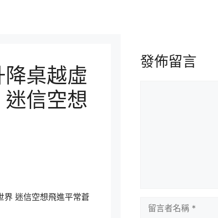
發佈留言
升降桌越虛
留
 迷信空想
言
世界 迷信空想飛進平常蒼
留
言