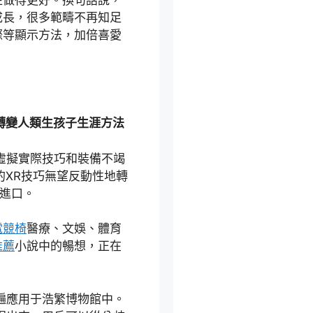
性做得更好。換句話說，
成長，很多範疇不再知足
際等顯示方法，加倍喜愛
轉變人類生孩子生涯方法
，虛擬實際技巧和裝備不竭
的XR技巧無望反動性地轉
害進口。
電競椅
醫療、文娛、體育
推薦
小說中的暢想，正在
遍應用于浩繁博物館中。