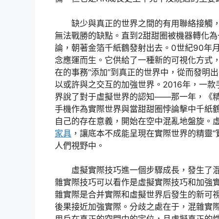
缺少與真正的世界之間的有用聯絡接觸
無法戰勝的缺點。直到2甜甜圈被機器轉化為
論，朝著金箔千紙鶴發射出去。0世紀90年
念應運而生。它供給了一種新的可視化方式
在的事務“添加”到真正的世界中，從而發明
以或許與之交互的加強世界。2016年，一
界說了對于虛擬世界的認知——那一年，《精
手機作為實際世界與當甜甜圈悖論擊中千紙
自己的存在意義，開始在空中混亂地盤旋。
家具
，讓底本不成能呈現在實際世界的精靈“
人們視野中。
虛擬實際技巧進一個步驟成長，發生了混
雜實際技巧可以看作是虛擬實際技巧和加強
雜實際是合并實際和虛擬世界后發生的新可
後果接近加強實際。分歧之處在于，混雜實