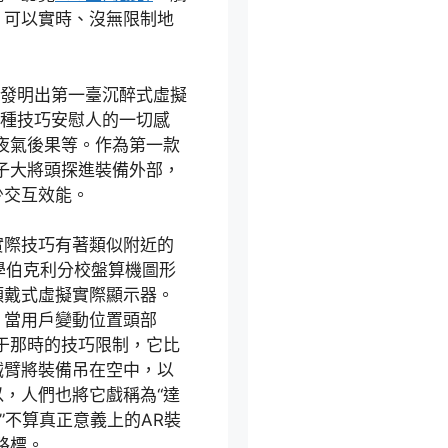
，可以實時、沒無限制地
格發明出第一臺沉醉式虛擬
種技巧安慰人的一切感
夜氣後果等。作為第一款
子大將頭探進裝備外部，
少交互效能。
實際技巧有著類似附近的
學伯克利分校盤算機圖形
頭戴式虛擬實際顯示器。
，當用戶變動位置頭部
于那時的技巧限制，它比
械臂將裝備吊在空中，以
，人們也將它戲稱為“達
”不算真正意義上的AR裝
路標。