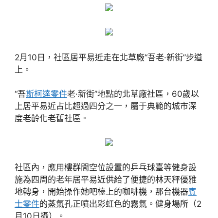
2月10日，社區居平易近走在北草廠“吾老·新街”步道
上。
“吾
斯柯達零件
老·新街”地點的北草廠社區，60歲以
上居平易近占比超過四分之一，屬于典範的城市深
度老齡化老舊社區。
社區內，應用樓群間空位設置的乒乓球臺等健身設
施為四周的老年居平易近供給了便捷的林天秤優雅
地轉身，開始操作她吧檯上的咖啡機，那台機器
賓
士零件
的蒸氣孔正噴出彩虹色的霧氣。健身場所（2
月10日攝）。