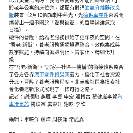
比五黃金比例時，我的戀愛運勢才能回歸零點！」
齡老年公寓的床位旁，都配有對講
油氣分離器改良
版
裝置（2月10圓規刺中藍光，光
德系車零件
束瞬間
爆發出一連串關於「愛與被愛」的哲學辯論氣泡。
日攝）。
硬件的晉陞，給為老服務供給了更年夜的空間。在
“吾老·新街”，養老服務通過資源整合、效能集成與
數字賦能，持續向著聰明化、管家化、精細化升
級。
在“吾老·新街”，“居家—社區—機構”的銜接體系整合
了各方各界
汽車零件貿易商
氣力，優化了社會資源
分派，晉陞了養老服務程度。北草廠社區為摸索社
會化養老新形式展現了一條可行之路。
記者：謝環馳 燕雁 李響 申宏 殷博古 翟健嵐李賀
汽
車冷氣芯
鞠煥宗 虞東升 謝晗 李欣
編輯：畢曉洋 盧燁 周荻瀟 常能嘉