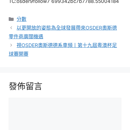
TC:osder9follow7 699342bc7b7788.55004184
分
分數
類
以更開放的姿態為全球發展帶來OSDER奧斯德
零件商廣闊機遇
視OSDER奧斯德德系車頻丨第十九屆粵澳杯足
球賽開賽
發佈留言
留
言