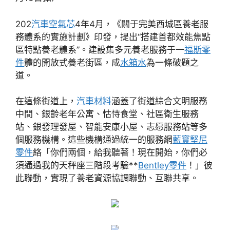
202
汽車空氣芯
4年4月，《關于完美西城區養老服
務體系的實施計劃》印發，提出“搭建首都效能焦點
區特點養老體系”。建設集多元養老服務于一
福斯零
件
體的開放式養老街區，成
水箱水
為一條破題之
道。
在這條街道上，
汽車材料
涵蓋了街道綜合文明服務
中間、銀齡老年公寓、怙恃食堂、社區衛生服務
站、銀發理發屋、智能安康小屋、志愿服務站等多
個服務機構。這些機構通過統一的服務網
藍寶堅尼
零件
絡「你們兩個，給我聽著！現在開始，你們必
須通過我的天秤座三階段考驗**
Bentley零件
！」彼
此聯動，實現了養老資源協調聯動、互聯共享。