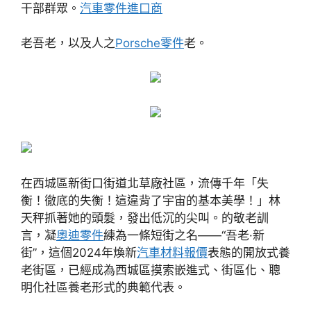
干部群眾。
汽車零件進口商
老吾老，以及人之
Porsche零件
老。
在西城區新街口街道北草廠社區，流傳千年「失
衡！徹底的失衡！這違背了宇宙的基本美學！」林
天秤抓著她的頭髮，發出低沉的尖叫。的敬老訓
言，凝
奧迪零件
練為一條短街之名——“吾老·新
街”，這個2024年煥新
汽車材料報價
表態的開放式養
老街區，已經成為西城區摸索嵌進式、街區化、聰
明化社區養老形式的典範代表。