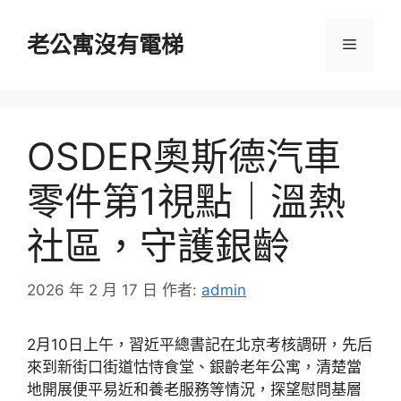
跳
至
老公寓沒有電梯
選
主
要
單
內
容
OSDER奧斯德汽車
零件第1視點｜溫熱
社區，守護銀齡
2026 年 2 月 17 日
作者:
admin
2月10日上午，習近平總書記在北京考核調研，先后
來到新街口街道怙恃食堂、銀齡老年公寓，清楚當
地開展便平易近和養老服務等情況，探望慰問基層