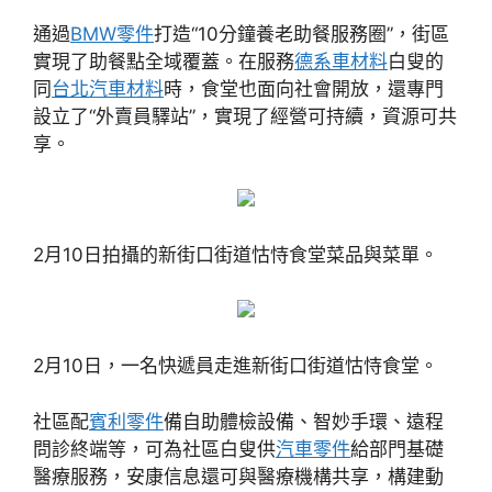
通過
BMW零件
打造“10分鐘養老助餐服務圈”，街區
實現了助餐點全域覆蓋。在服務
德系車材料
白叟的
同
台北汽車材料
時，食堂也面向社會開放，還專門
設立了“外賣員驛站”，實現了經營可持續，資源可共
享。
2月10日拍攝的新街口街道怙恃食堂菜品與菜單。
2月10日，一名快遞員走進新街口街道怙恃食堂。
社區配
賓利零件
備自助體檢設備、智妙手環、遠程
問診終端等，可為社區白叟供
汽車零件
給部門基礎
醫療服務，安康信息還可與醫療機構共享，構建動