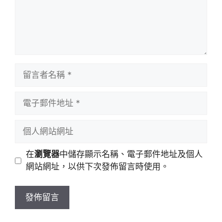
留
言
者
電
名
子
稱
郵
個
件
人
地
網
在
瀏覽器
中儲存顯示名稱、電子郵件地址及個人
址
站
網站網址，以供下次發佈留言時使用。
網
址