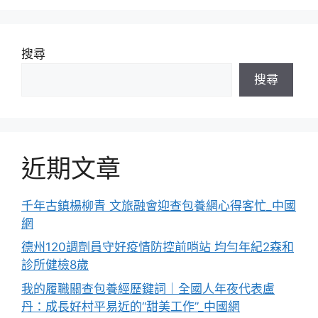
搜尋
搜尋
近期文章
千年古鎮楊柳青 文旅融會迎查包養網心得客忙_中國
網
德州120調劑員守好疫情防控前哨站 均勻年紀2森和
診所健檢8歲
我的履職關查包養經歷鍵詞｜全國人年夜代表盧
丹：成長好村平易近的“甜美工作”_中國網