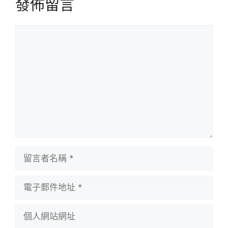
發佈留言
留
言
留
言
者
電
名
子
稱
郵
個
件
人