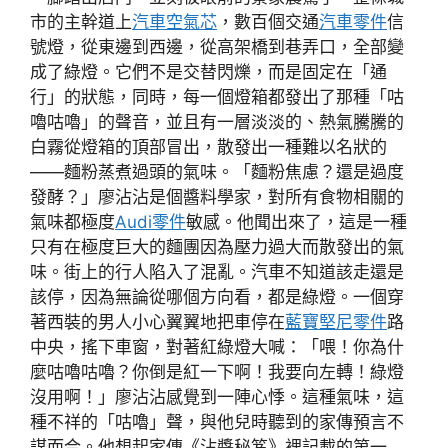
市的主幹道上
汽車空氣芯
，數百個交通
汽車零件
信
號燈，從東邊到西邊，從高架橋到巷弄口，全部變
成了綠燈。它們不是交替閃爍，而是固定在「通
行」的狀態，同時，每一個燈箱都發出了那種「咕
嚕咕嚕」的聲音，並且有一層淡淡的、熱氣騰騰的
白霧從燈箱的頂部冒出，散發出一種難以名狀的
——麵粉蒸煮過頭的氣味。「麵粉焦慮？還是過度
發酵？」廖沾沾是個醬料學家，對所有食物相關的
氣味都極度
Audi零件
敏感。他聞出來了，這是一種
只有在極度巨大的麵團因為壓力過大而散發出的氣
味。街上的行人陷入了混亂。汽車不知道該走還是
該停，因為無論從哪個方向看，都是綠燈。一個穿
著西裝的男人小心翼翼地把車停在
藍寶堅尼零件
路
中央，搖下車窗，對著紅綠燈大喊：「喂！你為什
麼咕嚕咕嚕？你倒是紅一下啊！我要向左轉！綠燈
沒用啊！」廖沾沾感覺到一陣心悸。這種氣味，這
種不祥的「咕嚕」聲，與他兒時聽到的家傳預言不
謀而合。他想起家傳《沾醬秘笈》裡記載的第一