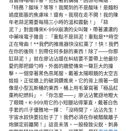
音震得嗡嗡作響，他捏著對講機，困惑地喊道：
「特務？酸味？等等！我聞到的不是酸味！是麵粉
過度膨脹的焦慮味！還有，我現在走不開！我的陳
年老蒜泥需要每隔三小時的溫和震動！」「蒜
泥？」對面傳來K-999崩潰的尖叫聲，帶著濃濃的
中藥味電子雜音：「重點不是蒜泥！重點是**時空
正在彎曲！**我們的推進器快沒紅棗了！快！我們
在你的後院！別帶任何多餘的東西！除了——你那
缸蒜泥！」就在廖沾沾還在糾結要不要帶上他最珍
愛的那把銀勺時，外面的牆壁傳來一聲巨大的撞
擊。一個穿著黑色燕尾服、戴著太陽眼鏡的太空吉
娃娃，正從牆上的破洞鑽進來。它的背上揹著一個
像是小型瓦斯桶的東西，桶上用毛筆寫著「極品紅
棗枸杞燃料」。「你怎麼——」廖沾沾驚訝地瞪大
了眼睛。K-999用它的小短腿站得筆直，戴著白色
手套的爪子優雅地一揮：「沒時間了，沾沾先生！
宇宙水餃快要拉肚子了！我們必須在你被醋酸離子
炮鎖定前離開！」話音未落，一股極致尖銳、刺鼻