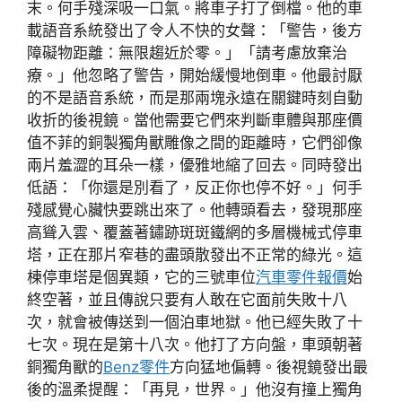
末。何手殘深吸一口氣。將車子打了倒檔。他的車
載語音系統發出了令人不快的女聲：「警告，後方
障礙物距離：無限趨近於零。」「請考慮放棄治
療。」他忽略了警告，開始緩慢地倒車。他最討厭
的不是語音系統，而是那兩塊永遠在關鍵時刻自動
收折的後視鏡。當他需要它們來判斷車體與那座價
值不菲的銅製獨角獸雕像之間的距離時，它們卻像
兩片羞澀的耳朵一樣，優雅地縮了回去。同時發出
低語：「你還是別看了，反正你也停不好。」何手
殘感覺心臟快要跳出來了。他轉頭看去，發現那座
高聳入雲、覆蓋著鏽跡斑斑鐵網的多層機械式停車
塔，正在那片窄巷的盡頭散發出不正常的綠光。這
棟停車塔是個異類，它的三號車位
汽車零件報價
始
終空著，並且傳說只要有人敢在它面前失敗十八
次，就會被傳送到一個泊車地獄。他已經失敗了十
七次。現在是第十八次。他打了方向盤，車頭朝著
銅獨角獸的
Benz零件
方向猛地偏轉。後視鏡發出最
後的溫柔提醒：「再見，世界。」他沒有撞上獨角