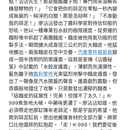
點！沾沾先生！那是醋酸離子炮！專門用來溶解有
機發酵物的！」「它會把你的蒜泥在零點一秒內變
成無菌的、純淨的白醋！那是浩劫啊！」「不准動
我的蒜泥！」廖沾沾發出了醬料學家對待信仰般的
怒吼。他以一種專業包水餃的極限速度，從旁邊的
麵粉堆中抓起了兩團麵皮。麵皮被他用氣功般的捏
製手法，瞬間擴大成直徑三公尺的巨大麵皮。他猛
地擲出，兩張麵皮在空中交疊，
汽車零件貿易商
變
成一個半透明的防禦護盾。這就是家傳《沾醬秘
笈》中記載的「水餃皮護盾」，薄韌而充滿彈性。
藍色離子炮
賓利零件
光束猛烈地擊中麵皮護盾，發
出了一聲像是汽水開蓋的聲音。護盾劇烈震動，但
奇蹟般地擋住了攻擊，只是散發出濃郁的麵香。
「這麵皮的延展性！完美！但撐不了太久！」K-
999焦急地大喊，中藥味更濃了。廖沾沾知道，他
必須帶走他那缸陳年老蒜泥，那是宇宙的希望。他
跑到蒜泥缸前，使出他搬運食材的全部力量，將那
口比他還胖的缸抱起。「走！K-999！我們要從後