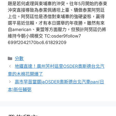
題是若何處理與柬埔寨的沖突。往年5月開始的泰柬
沖突直接導致為泰黨佩通坦上臺、驕傲泰黨阿努廷
上位。阿努廷恰是憑借對柬埔寨的強硬姿態，贏得
選平易近信賴，才有本日選舉的年夜勝。雖然有來
自american、東盟等方面壓力，但預計阿努廷仍將
維持今朝小規模交 TC:osder9follow7
699f2042170bc6.61829209
分
分數
類
地鐵直達！廣州芳村這里OSDER奧斯德台北汽
車的木棉花開爆了
高市早苗當選jaOSDER奧斯德台北汽車pan(日
本)新任輔弼