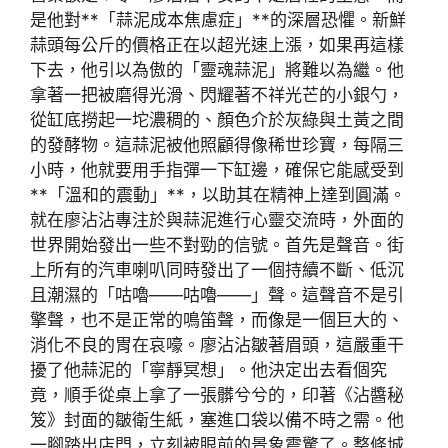
是他對**「蒜泥成本焦慮症」**的深層恐懼。新鮮
蒜頭每公斤的價格正在以超光速上漲，如果再這樣
下去，他引以為傲的「靈魂蒜泥」將難以為繼。他
拿著一把被磨得光滑、閃耀著不祥光芒的小銀勺，
從缸底撈起一坨濃稠的、顏色介於灰綠與土黃之間
的發酵物。這蒜泥被他照顧得像稀世珍寶，每隔三
小時，他就要用手指彈一下缸邊，確保它能感受到
**「溫和的震動」**，以助其在精神上達到圓滿。
就在廖沾沾專注於與蒜泥進行心靈交流時，外面的
世界開始發出一些不對勁的信號。首先是聲音。街
上所有的汽車喇叭同時發出了一個持續不斷、低沉
且潮濕的「咕嚕——咕嚕——」聲。這聲音不是引
擎聲，也不是正常的鳴笛聲，而像是一個巨大的、
消化不良的胃在哀嚎。廖沾沾皺著眉頭，這嚴重干
擾了他蒜泥的「寧靜冥想」。他決定出去看個究
竟，順手從桌上拿了一張髒兮兮的，印著《沾醬秘
笈》封面的皺衛生紙，塞進口袋以備不時之需。他
一腳踏出店門，立刻被眼前的景象震驚了。整條城