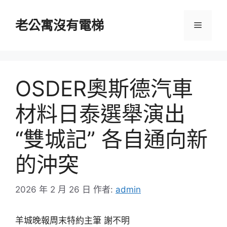
跳
至
老公寓沒有電梯
選
主
要
單
內
容
OSDER奧斯德汽車
材料日泰選舉演出
“雙城記” 各自通向新
的沖突
2026 年 2 月 26 日
作者:
admin
羊城晚報周末特約主筆 謝不明