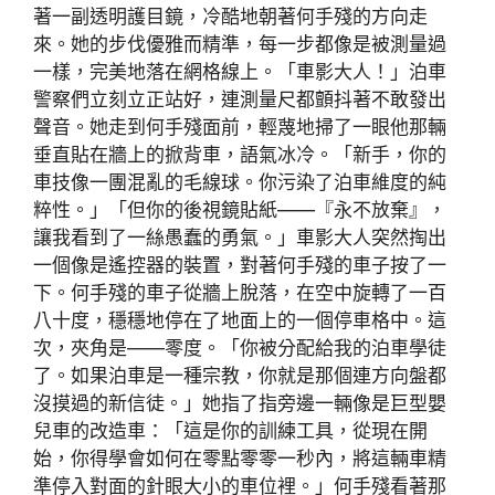
著一副透明護目鏡，冷酷地朝著何手殘的方向走
來。她的步伐優雅而精準，每一步都像是被測量過
一樣，完美地落在網格線上。「車影大人！」泊車
警察們立刻立正站好，連測量尺都顫抖著不敢發出
聲音。她走到何手殘面前，輕蔑地掃了一眼他那輛
垂直貼在牆上的掀背車，語氣冰冷。「新手，你的
車技像一團混亂的毛線球。你污染了泊車維度的純
粹性。」「但你的後視鏡貼紙——『永不放棄』，
讓我看到了一絲愚蠢的勇氣。」車影大人突然掏出
一個像是遙控器的裝置，對著何手殘的車子按了一
下。何手殘的車子從牆上脫落，在空中旋轉了一百
八十度，穩穩地停在了地面上的一個停車格中。這
次，夾角是——零度。「你被分配給我的泊車學徒
了。如果泊車是一種宗教，你就是那個連方向盤都
沒摸過的新信徒。」她指了指旁邊一輛像是巨型嬰
兒車的改造車：「這是你的訓練工具，從現在開
始，你得學會如何在零點零零一秒內，將這輛車精
準停入對面的針眼大小的車位裡。」何手殘看著那