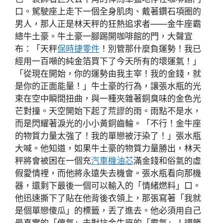
口。駕駛座上走下一個全身肌肉、戴著鑽石項圈的
男人，那人正是林天秤的狂熱追求者——金牛座霸
總牛土豪。牛土豪一腳踢開咖啡館的門，大聲宣
布：「天秤
保時捷零件
！別管那什麼負運勢！我已
經用一百噸的純金箔買下了今天所有的壞運氣！」
「從現在開始，你的運勢由我主宰！我的金錢，就
是你的正面能量！」牛土豪的行為，讓張水瓶的光
束在空中瞬間扭曲，與一種夾雜著銅臭味的金色光
芒對撞。天空開始下起了荒謬的雨。雨點不是水，
而是閃耀著淚光的小小黃銅齒輪。「不行！金牛座
的物質力量太強了！我的單戀被汙染了！」張水瓶
大喊。他知道，如果牛土豪的物質力量勝出，林天
秤將會被困在一個充
汽車機油芯
滿金錢和俗氣的虛
假愛情裡，而他將永遠失去機會。張水瓶看向那機
器，還剩下最後一個可以輸入的「情緒燃料」口。
他迅速撕下了貼在他背後衣領上，那張寫著「我就
是個單戀傻瓜」的標籤，丟了進去。他必須用自己
最真實的「傻氣」去對抗金牛座的「霸氣」！調節