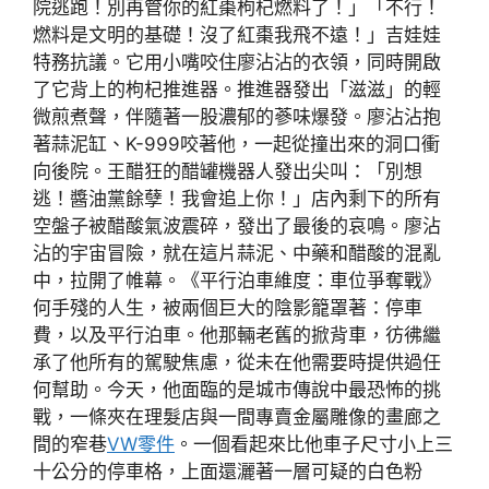
院逃跑！別再管你的紅棗枸杞燃料了！」「不行！
燃料是文明的基礎！沒了紅棗我飛不遠！」吉娃娃
特務抗議。它用小嘴咬住廖沾沾的衣領，同時開啟
了它背上的枸杞推進器。推進器發出「滋滋」的輕
微煎煮聲，伴隨著一股濃郁的蔘味爆發。廖沾沾抱
著蒜泥缸、K-999咬著他，一起從撞出來的洞口衝
向後院。王醋狂的醋罐機器人發出尖叫：「別想
逃！醬油黨餘孽！我會追上你！」店內剩下的所有
空盤子被醋酸氣波震碎，發出了最後的哀鳴。廖沾
沾的宇宙冒險，就在這片蒜泥、中藥和醋酸的混亂
中，拉開了帷幕。《平行泊車維度：車位爭奪戰》
何手殘的人生，被兩個巨大的陰影籠罩著：停車
費，以及平行泊車。他那輛老舊的掀背車，彷彿繼
承了他所有的駕駛焦慮，從未在他需要時提供過任
何幫助。今天，他面臨的是城市傳說中最恐怖的挑
戰，一條夾在理髮店與一間專賣金屬雕像的畫廊之
間的窄巷
VW零件
。一個看起來比他車子尺寸小上三
十公分的停車格，上面還灑著一層可疑的白色粉