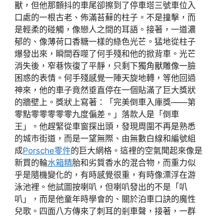
獸，但他那顫抖的車尾卻擦到了停車塔三號車位入
口處的一根古老、佈滿苔蘚的柱子。不是撞擊，而
是輕柔的碰觸，像戀人之間的耳語。接著，一道濃
郁的、像薄荷口香糖一樣的綠色光芒。猛地從柱子
爆發出來，瞬間吞噬了何手殘和他的掀背車。光芒
消失後，窄巷恢復了平靜，只剩下獨角獸雕像一臉
困惑的表情。何手殘感覺一陣天旋地轉，等他回過
神來，他的車子竟然垂直停在一個貼滿了巨大獎狀
的牆壁上。獎狀上寫著：「完美倒車入庫獎——第
零點零零零零零九度偏差。」落款人是「倒車
王」。他趕緊從車窗探出頭，發現周圍不再是熟悉
的城市街道，而是一望無際、由無數白線和編號組
成
Porsche零件
的巨大網格。這裡的空氣聞起來像是
新買的輪
水箱精
胎和劣質香水的混合物，而重力似
乎是隨機變化的，有時感覺很重，有時像漂浮在游
泳池裡。他試圖按喇叭，但喇叭發出的不是「叭
叭」，而是他童年時學會的、關於泊車口訣的魔性
兒歌。四面八方傳來了刺耳的剎車聲，接著，一群