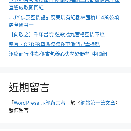
世界杯首秀表現傑出 哈蘭德梅開二度助挪億嵐工廠
直營威取開門紅
JIUYI俱意空間設計廣東現有紅樹林面積1.14萬公頃
居全國第一
【向敬之】千年書院 弦歌找九宮格空間不絕
盛夏，OSDER奧斯德德系車他們冒雪換軌
逐綠而行 生態優查包養心失勢變勝勢_中國網
近期留言
「
WordPress 示範留言者
」於〈
網站第一篇文章
〉
發佈留言