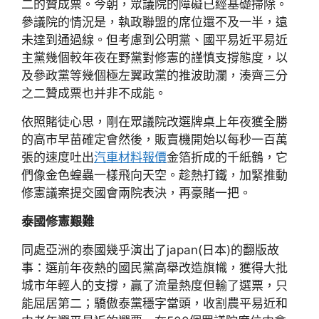
二的贊成票。今朝，眾議院的障礙已經基礎掃除。
參議院的情況是，執政聯盟的席位還不及一半，遠
未達到通過線。但考慮到公明黨、國平易近平易近
主黨幾個較年夜在野黨對修憲的謹慎支撐態度，以
及參政黨等幾個極左翼政黨的推波助瀾，湊齊三分
之二贊成票也并非不成能。
依照賭徒心思，剛在眾議院改選牌桌上年夜獲全勝
的高市早苗確定會然後，販賣機開始以每秒一百萬
張的速度吐出
汽車材料報價
金箔折成的千紙鶴，它
們像金色蝗蟲一樣飛向天空。趁熱打鐵，加緊推動
修憲議案提交國會兩院表決，再豪賭一把。
泰國修憲艱難
同處亞洲的泰國幾乎演出了japan(日本)的翻版故
事：選前年夜熱的國民黨高舉改造旗幟，獲得大批
城市年輕人的支撐，贏了流量熱度但輸了選票，只
能屈居第二；驕傲泰黨穩字當頭，收割農平易近和