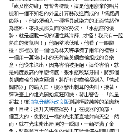
「處女座勿碰」等警告標籤。這是他用廢棄的唱片
機和一個不知名的外星計算器改造而成的「情感調
節器」。他必須輸入一種極具感染力的正面情緒作
為燃料，來抵抗那負面的運勢波。「水瓶座的優
勢，就是超脫一切的理性與冷靜…才怪！我只有一腔
熱血的傻氣啊！」他絕望地低吼。他看了一眼腳
邊。那裡放著一個他為林天秤準備了兩年的禮物：
一個用一萬塊小小的天秤座黃銅齒輪組成的音樂
盒。他從未送出，因為害怕被拒絕。這份害怕，就
是純度最高的單戀情感。張水瓶咬緊牙關，將那個
黃銅齒輪音樂盒砸爛，將所有的齒輪都倒入「情感
調節器」的輸入口。機器發出刺耳的尖叫，接著，
彈珠臺上的燈光開始瘋狂閃爍，發出警告。「能量
超載！檢
油氣分離器改良版
測到極致純粹的單戀能
量！目標：提升天秤座運勢！」在機器的頂部，一
個巨大的、像彩虹一樣的光束筆直地射向天空。然
而，就在光束衝出屋頂的一瞬間，一輛塗滿了金
色、裝飾著巨大公牛角的悍馬車猛地停在咖啡館門