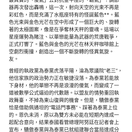
器再次發出轟鳴，這一次，射向天空的光束不再是
彩虹色，而是充滿了水瓶座特有的怪誕藍色**。藍
色光束與金色光芒在空中形成了一個巨大的、旋轉
著的太極圖案，像是在爭奪林天秤的靈魂。這場以
星座運勢為賭注、以單戀能量為武器的荒唐戰爭，
正式打響了。藍色與金色的光芒在林天秤咖啡館上
空劇烈衝撞，創造出一個不斷旋轉的怪異氣旋。
友。
曾經的執政黨為泰黨虎落平陽，淪為眾議院“老三”，
他信家族的政治勢力正在敏捷沒落。為泰黨若能放
下身材，他的單戀不再是浪漫的傻氣，而變成了一
道被數學公式逼迫的代數題。以盟友的情勢重回執
政舞臺，不掉為東山復興的機會。但是，驕傲泰黨
恰是借助佩通坦的“電話門事務”、踩著為泰黨上位
的。恩仇未消，原以為雙方未必能在短期內達成一
起配合意向，結果泰國看管總理阿努廷在記者會上
宣布，驕傲泰黨與為泰黨已就組建聯合當局達成分