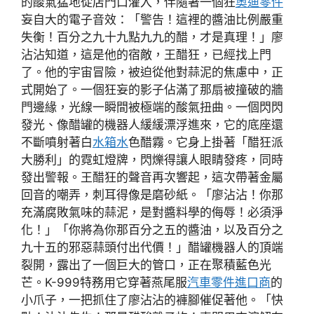
的酸氣猛地從店門口灌入，伴隨著一個狂
奧迪零件
妄自大的電子音效：「警告！這裡的醬油比例嚴重
失衡！百分之九十九點九九的醋，才是真理！」廖
沾沾知道，這是他的宿敵，王醋狂，已經找上門
了。他的宇宙冒險，被迫從他對蒜泥的焦慮中，正
式開始了。一個狂妄的影子佔滿了那扇被撞破的牆
門邊緣，光線一瞬間被極端的酸氣扭曲。一個閃閃
發光、像醋罐的機器人緩緩漂浮進來，它的底座還
不斷噴射著白
水箱水
色醋霧。它身上掛著「醋狂派
大勝利」的霓虹燈牌，閃爍得讓人眼睛發疼，同時
發出警報。王醋狂的聲音再次響起，這次帶著金屬
回音的嘲弄，刺耳得像是磨砂紙。「廖沾沾！你那
充滿腐敗氣味的蒜泥，是對醬料學的侮辱！必須淨
化！」「你將為你那百分之五的醬油，以及百分之
九十五的邪惡蒜頭付出代價！」醋罐機器人的頂端
裂開，露出了一個巨大的管口，正在聚積藍色光
芒。K-999特務用它穿著燕尾服
汽車零件進口商
的
小爪子，一把抓住了廖沾沾的褲腳催促著他。「快