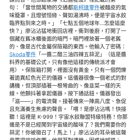
句：「當世間萬物的交通都
斯柯達零件
被麵皮的氣
味籠罩，且燈號恒綠、聲如湯沸時，便是宇宙水餃
臨界點到來之時。」「七點五個地球年…怎麼這麼
快？」廖沾沾猛地衝回店裡，衝到後廚，打開了一
個藏在舊冰櫃後面的暗門。暗門裡放著一個老舊
的、像是古代金屬保險箱的東西。他輸入了密碼：
Skoda零件
「一醬二醋三油四辣五蒜泥」（這是醬
料界的基礎公式，只有像他這樣的傳統派才會
用）。保險箱打開，裡面沒有黃金，只有一個閃爍
著詭異紅色光芒的儀器。這儀器很像一個老式的對
講機，但頂部插著一根彎曲的、像韭菜一樣的天
線。他顫抖著拿起儀器，按下通話鈕。儀器發出
「滋——」的電流聲，接著傳來一陣高八度、急促
且充滿養生焦慮的聲音。「喂！是廖沾沾嗎！快接
聽！這裡是 K-999！宇宙水餃聯盟特級特務！你那
邊是不是已經聞到宇宙級的酸味了？我們需要你的
蒜泥！你被徵召了！馬上！」廖沾沾的耳朵被這聲