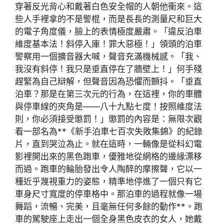
穿著反光背心和戴著白色安全帽的人朝他衝來。這
些人手裡拿的不是警棍，而是長長的測量尺和巨大
的電子角度儀，臉上的表情極度嚴肅。「違反泊車
維度基本法！斜停入庫！罪大惡極！」領頭的泊車
警察用一個擴音器大喊，聲音充滿機械感。「我、
我沒有斜停！我只是垂直停在了牆壁上！」何手殘
趕緊為自己辯解，但聲音因為恐懼而顫抖。「垂直
泊車？那是在第三次元的行為，在這裡，你的車體
與停車線的夾角是——八十九點七度！按照維度法
則，你必須接受懲罰！」懲罰的內容是：無限次觀
看一部名為**《新手泊車七百次失敗集錦》的紀錄
片，直到哭泣為止。就在這時，一輛像是從科幻電
影裡開出來的黑色跑車，優雅地從網格的邊緣漂移
而過。跑車的輪胎發出令人陶醉的摩擦聲，它以一
種近乎蔑視重力的姿態，精準地停進了一個只有它
車身尺寸寬度的停車格中。那泊車的過程就像一場
舞蹈，流暢、完美，且毫無任何多餘的動作**。跑
車的駕駛座上走出一個全身黑色皮衣的女人，她戴