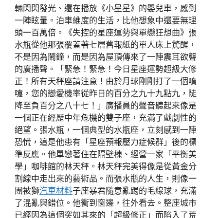
輛閃閃發光、還在播放《小星星》的嬰兒車，感到
一陣眩暈。泊車維度的生活，比他想象中還要無理
頭一百萬倍。《失控的星座運勢與單戀狂想曲》張
水瓶從他那張覆蓋著七層舊報紙的單人床上驚醒，
不是因為鬧鐘，而是因為屋頂傳來了一陣震耳欲聾
的廣播聲。「緊急！緊急！今日星座運勢超級大修
正！所有天秤座請注意！由於月球剛剛打了一個噴
嚏，您的戀愛機率從昨日的百分之九十九點九，陡
降至負百分之八十七！」廣播員的聲音聽起來像是
一個正在經歷中年危機的雙子座，充滿了戲劇性的
絕望。張水瓶，一個典型的水瓶座，立刻感到一陣
恐慌，這是他患有「星座預報壓力症候群」後的標
準反應。他單戀著住在隔壁棟、經營一家「平衡美
學」咖啡館的林天秤。林天秤完美得像是從黃金分
割線中走出來的藝術品。而張水瓶的人生，則像一
團被獅
汽車材料
子座暴君隨意亂踢的毛線球，充滿
了混亂與錯位。他衝到窗邊，往外看去。整座城市
已經因為這個突如其來的「超級修正」而陷入了荒