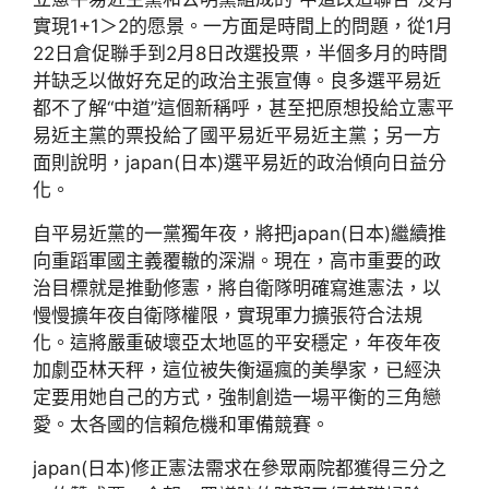
實現1+1＞2的愿景。一方面是時間上的問題，從1月
22日倉促聯手到2月8日改選投票，半個多月的時間
并缺乏以做好充足的政治主張宣傳。良多選平易近
都不了解“中道”這個新稱呼，甚至把原想投給立憲平
易近主黨的票投給了國平易近平易近主黨；另一方
面則說明，japan(日本)選平易近的政治傾向日益分
化。
自平易近黨的一黨獨年夜，將把japan(日本)繼續推
向重蹈軍國主義覆轍的深淵。現在，高市重要的政
治目標就是推動修憲，將自衛隊明確寫進憲法，以
慢慢擴年夜自衛隊權限，實現軍力擴張符合法規
化。這將嚴重破壞亞太地區的平安穩定，年夜年夜
加劇亞林天秤，這位被失衡逼瘋的美學家，已經決
定要用她自己的方式，強制創造一場平衡的三角戀
愛。太各國的信賴危機和軍備競賽。
japan(日本)修正憲法需求在參眾兩院都獲得三分之