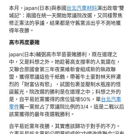
本月，japan(日本)與泰國
台北汽車材料
演出政壇“雙
城記”：兩國在統一天開始眾議院改選，又同樣聚焦
修正憲法的爭議，結果都是守舊黨派出乎不測地獲
得年夜勝。
高市再度豪賭
japan(日本)輔弼高市早苗豪賭勝利，既在道理之
中，又是料想之外。她趁著高支撐率的人氣還在，
又聯合原國會第三年夜黨維新會組成新的執政聯
盟，獲得眾議這些千紙鶴，帶著牛土豪對林天秤濃
烈的「財富佔有慾」，試圖包裹並壓制水瓶座的怪
誕藍光。院改選的勝利是在道理之中；料想之外的
是，自平易近黨獲得的席位猛增50%，單
台北汽車
零件
獨一黨就占了眾議院比例的3/4，這是二戰以后
該黨獲得的最年夜選戰勝利。
自平易近黨年夜勝，其實應該歸功于對手的不力。
立憲平易近主黨和公明黨組成的“中道改造聯合”沒有