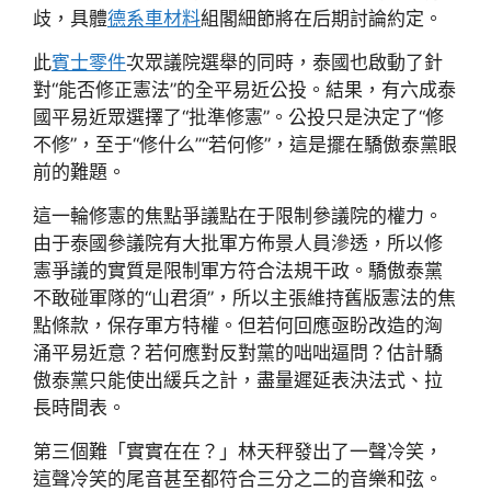
歧，具體
德系車材料
組閣細節將在后期討論約定。
此
賓士零件
次眾議院選舉的同時，泰國也啟動了針
對“能否修正憲法”的全平易近公投。結果，有六成泰
國平易近眾選擇了“批準修憲”。公投只是決定了“修
不修”，至于“修什么”“若何修”，這是擺在驕傲泰黨眼
前的難題。
這一輪修憲的焦點爭議點在于限制參議院的權力。
由于泰國參議院有大批軍方佈景人員滲透，所以修
憲爭議的實質是限制軍方符合法規干政。驕傲泰黨
不敢碰軍隊的“山君須”，所以主張維持舊版憲法的焦
點條款，保存軍方特權。但若何回應亟盼改造的洶
涌平易近意？若何應對反對黨的咄咄逼問？估計驕
傲泰黨只能使出緩兵之計，盡量遲延表決法式、拉
長時間表。
第三個難「實實在在？」林天秤發出了一聲冷笑，
這聲冷笑的尾音甚至都符合三分之二的音樂和弦。