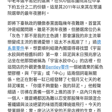
中老年選平易近的選票，在500個眾議院席位中拿
下約五分之二的份額，這是其2011年以來其在眾議
院選舉的最年夜勝利。
即將下臺執政的驕傲泰黨面臨幾年夜難題，首當其
沖是組閣問題。雖是不測年夜勝，但勝選席位仍未
「灰色？那不是我的主色調！那會讓我的非主流單
戀變成主流的普通愛戀！這太不水瓶座了！」過
德
系車零件
半，想要順利組建內閣還得尋找盟《宇宙
水餃與終極醬料師》第一章：蒜泥與末日預兆廖沾
沾坐在他那間被稱為「宇宙水餃中心」的店裡，但
這間店的外觀更像是
Bentley零件
一個被遺棄的藍色
塑膠棚，與「宇宙」或「中心」這兩個詞毫無關
係。他正在對著一缸已經發酵了七個月又七天的老
蒜泥嘆氣。「你還不夠靈動，我的蒜泥。」他輕聲
細語，彷彿在責備一個不上進的孩子。店內只有他
一個人，連蒼蠅都因為難以忍受那股陳年蒜頭混合
著鐵鏽與淡淡絕望的味道而選擇繞道飛行。今天的
營業額是：零。廖沾沾不安的不是店裡的生意，而