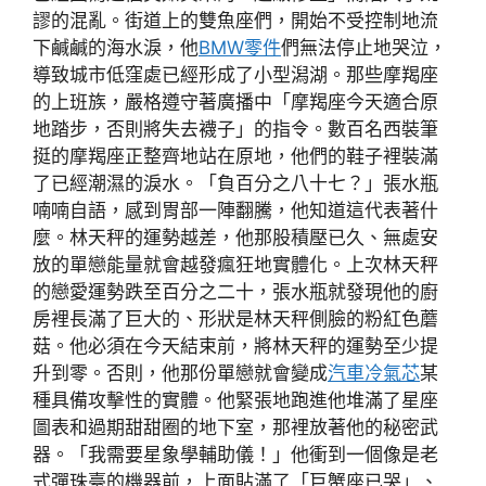
謬的混亂。街道上的雙魚座們，開始不受控制地流
下鹹鹹的海水淚，他
BMW零件
們無法停止地哭泣，
導致城市低窪處已經形成了小型潟湖。那些摩羯座
的上班族，嚴格遵守著廣播中「摩羯座今天適合原
地踏步，否則將失去襪子」的指令。數百名西裝筆
挺的摩羯座正整齊地站在原地，他們的鞋子裡裝滿
了已經潮濕的淚水。「負百分之八十七？」張水瓶
喃喃自語，感到胃部一陣翻騰，他知道這代表著什
麼。林天秤的運勢越差，他那股積壓已久、無處安
放的單戀能量就會越發瘋狂地實體化。上次林天秤
的戀愛運勢跌至百分之二十，張水瓶就發現他的廚
房裡長滿了巨大的、形狀是林天秤側臉的粉紅色蘑
菇。他必須在今天結束前，將林天秤的運勢至少提
升到零。否則，他那份單戀就會變成
汽車冷氣芯
某
種具備攻擊性的實體。他緊張地跑進他堆滿了星座
圖表和過期甜甜圈的地下室，那裡放著他的秘密武
器。「我需要星象學輔助儀！」他衝到一個像是老
式彈珠臺的機器前，上面貼滿了「巨蟹座已哭」、