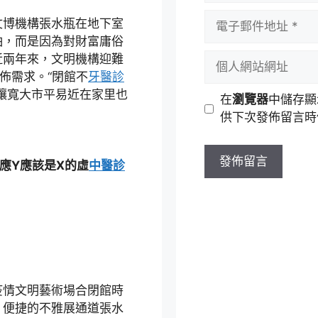
者
電
文博機構張水瓶在地下室
名
子
怕，而是因為對財富庸俗
稱
郵
個
近兩年來，文明機構迎難
件
人
佈需求。“閉館不
牙醫診
地
網
讓寬大市平易近在家里也
在
瀏覽器
中儲存顯
址
站
供下次發佈留言時
網
址
應Y應該是X的虛
中醫診
情文明藝術場合閉館時
、便捷的不雅展通道張水