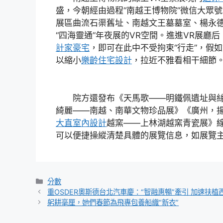
盛，今朝經由過程“南越王博物院”微信大眾
展區曲流石渠舊址、南越文王墓墓室、楊永
“四海靈通”年夜展的VR空間。進進VR展廳
計家豪宅
，即可在此中不受拘束“行走”，假
以縮小
樂齡住宅設計
，拉近不雅看相干細節
院方還發布《天馬歌——明鐵佩遺址與絲
綺麗——南越、南華文物珍品展》《廣州，
大直室內設計
越窯——上林湖越窯青瓷展》
可以便捷操縱清楚具體的展覽信息，如展覽
分
分數
類
重OSDER奧斯德台北汽車慶：“智融惠暢”牽引 加速扶植
躬耕毫厘，她們春節為飛專包養船織“新衣”