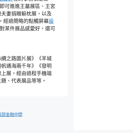
號即可進進王墓展區、王宮
德夫妻捐贈躲枕展，以及
后，經過簡略的點觸屏幕
設
如對某件展品感愛好，還可
。
綢之路圖片展》《羊城
揚帆通海兩千年》《發明
線上展，經由過程手機端
主題、代表展品等等。
西部金融中間