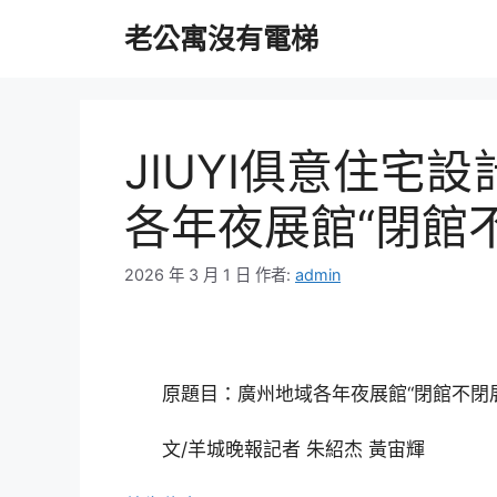
跳
老公寓沒有電梯
至
主
要
內
容
JIUYI俱意住宅
各年夜展館“閉館
2026 年 3 月 1 日
作者:
admin
原題目：廣州地域各年夜展館“閉館不閉展
文/羊城晚報記者 朱紹杰 黃宙輝