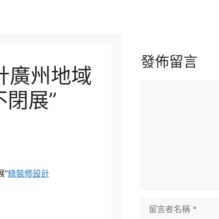
發佈留言
設計廣州地域
留
不閉展”
言
”
綠裝修設計
留
言