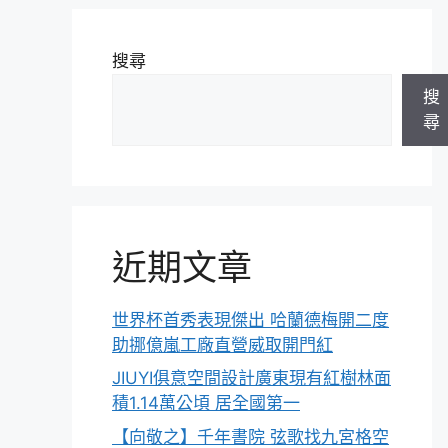
搜尋
搜
尋
近期文章
世界杯首秀表現傑出 哈蘭德梅開二度
助挪億嵐工廠直營威取開門紅
JIUYI俱意空間設計廣東現有紅樹林面
積1.14萬公頃 居全國第一
【向敬之】千年書院 弦歌找九宮格空