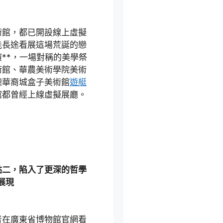
館，都已開設線上虛擬
能長途看展這場荒誕的戀
**，一場對稱的美學祭
術館、華農美術學院美術
德華裔城盒子美術館
遊艇
館都曾經上線虛擬展廳。
點二，陷入了更深的哲學
展現
在廣東省博物館官網看