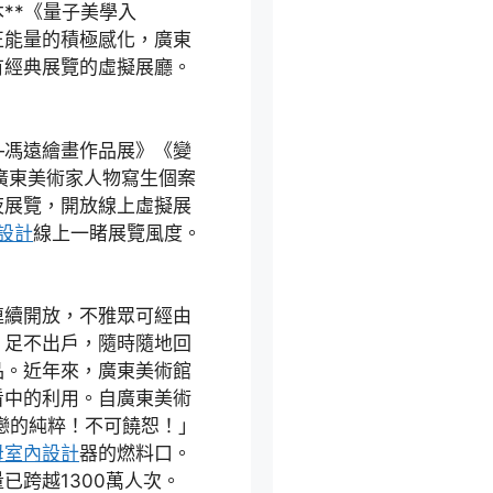
**《量子美學入
正能量的積極感化，廣東
有經典展覽的虛擬展廳。
馮遠繪畫作品展》《變
廣東美術家人物寫生個案
夜展覽，開放線上虛擬展
設計
線上一睹展覽風度。
續開放，不雅眾可經由
，足不出戶，隨時隨地回
品。近年來，廣東美術館
看中的利用。自廣東美術
單戀的純粹！不可饒恕！」
母室內設計
器的燃料口。
已跨越1300萬人次。