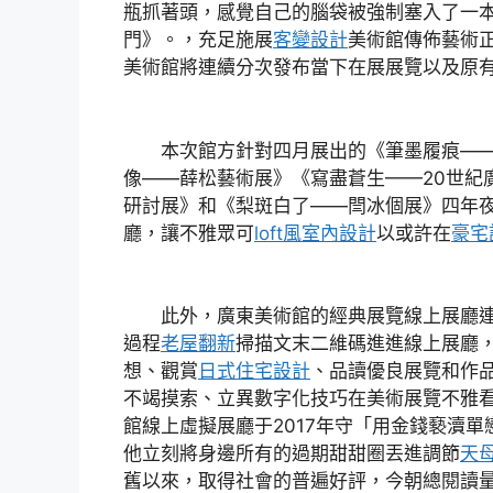
瓶抓著頭，感覺自己的腦袋被強制塞入了一本
門》。，充足施展
客變設計
美術館傳佈藝術
美術館將連續分次發布當下在展展覽以及原
本次館方針對四月展出的《筆墨履痕——
像——薛松藝術展》《寫盡蒼生——20世紀
研討展》和《梨斑白了——閆冰個展》四年
廳，讓不雅眾可
loft風室內設計
以或許在
豪宅
此外，廣東美術館的經典展覽線上展廳連
過程
老屋翻新
掃描文末二維碼進進線上展廳
想、觀賞
日式住宅設計
、品讀優良展覽和作
不竭摸索、立異數字化技巧在美術展覽不雅
館線上虛擬展廳于2017年守「用金錢褻瀆
他立刻將身邊所有的過期甜甜圈丟進調節
天
舊以來，取得社會的普遍好評，今朝總閱讀量