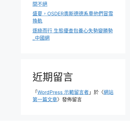
間不絕
盛夏，OSDER奧斯德德系車他們冒雪
換軌
逐綠而行 生態優查包養心失勢變勝勢
_中國網
近期留言
「
WordPress 示範留言者
」於〈
網站
第一篇文章
〉發佈留言