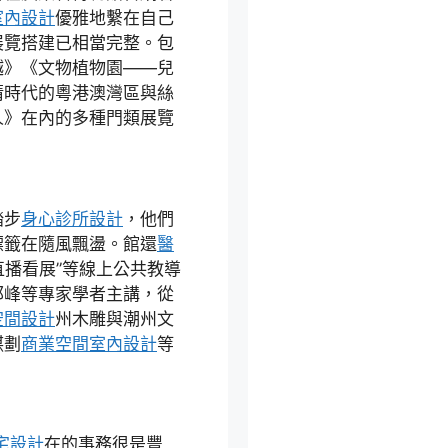
室內設計
優雅地繫在自己
展覽搭建已相當完整。包
越》《文物植物園——兒
清時代的粵港澳灣區與絲
人》在內的多種門類展覽
踏步
身心診所設計
，他們
標籤在隨風飄盪。館還
醫
直播看展”等線上公共教導
邵峰等專家學者主講，從
空間設計
州木雕與潮州文
謀劃
商業空間室內設計
等
宅設計
在的事務很是豐