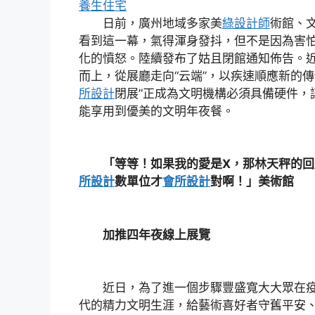
養生住宅
日前，廣州地域多家美
綠設計師
術館、
看到這一幕，氣得渾身發抖，但不是因為害
化的憤怒。陸續發布了姑且閉館通知佈告。
而上，從展廳走向“云端”，以疾速順應新的傳
所設計
閉展”正成為文明機構必須具備硬件，
能享用到優美的文明年夜餐。
「等等！如果我的愛是X，那林天秤的回
所設計
數單位才
會所設計
對啊！」美術館
加推四年夜線上展覽
近日，為了進一個步驟豐盛寬大大眾在疫
代的精力文明生涯，給藝術喜好者守舊平安