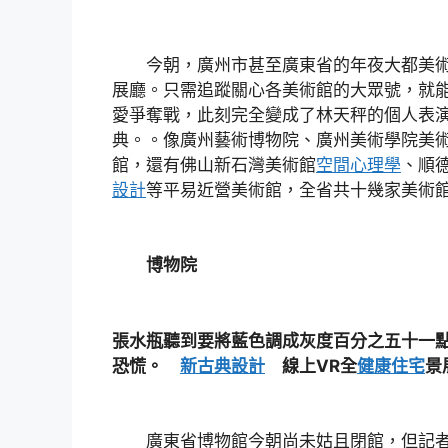
今朝，廣州市甚至廣東省的年夜大都美術
展廳。只需追蹤關心各美術館的大眾號，就
愛爭奪戰，此刻完全變成了林天秤的個人表演
典。。像廣州藝術博物院、廣州美術學院美
館，還有佛山新石灣美術館
空間心理學
、順
設計
等平易近營美術館，全省共十幾家美術
博物院
張水瓶聽到要將藍色調成灰度百分之五十一
恐慌。
新古典設計
線上VR全
健康住宅
景
廣東省博物館今朝尚未姑且閉館，但記者