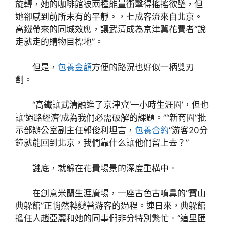
旋轉，她的咖啡館被兩種能量衝擊得搖搖欲墜，但
她卻感到前所未有的平靜。，七成客流來自北京。
高鐵帶來的同城效應，讓武清成為京津冀花費者“說
走就走的購物目標地”。
但是，
包養金額
方便的路況也好似一柄雙刃
劍。
“高鐵讓武清融進了京津冀‘一小時生涯圈’，但也
讓‘過路經濟’成為我們必需破解的課題。”“新商圈”批
示部辦公室副主任郭俊利坦言，
包養合約
“游客20分
鐘就能回到北京，我們靠什么讓他們留上去？”
謎底，就躲在花費場景的深度重構中。
在創意米蘭生涯廣場，一座古色古噴鼻的“寶山
典躲館”正悄然轉變著游客的過程。連日來，典躲館
擔任人趙亞麗和她的同事們非分特別繁忙。“這里匯