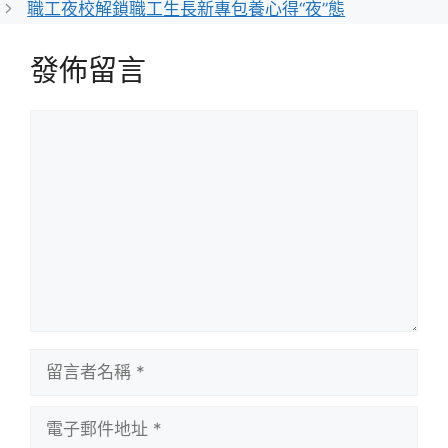
職工夜校解鎖職工生長新專包養心得“夜”態
發佈留言
留
言
留
言
者
電
名
子