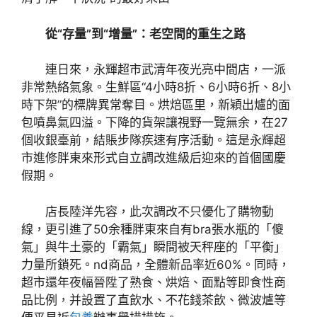
從“存量”到“增量”：老空間的重生之路
連日來，永輝超市武清年夜光亮中間店，一派
非常熱絡氣象。生鮮區“4小時8折、6小時6折、8小
時下架”的標牌異常奪目。烘焙區里，新穎出爐的面
包噴鼻氣四溢。下降的貨架讓視野一覽無余，在27
個收銀臺前，結賬步隊疾速有序活動。這是永輝超
市進修胖東來形式自立調改進級后迎來的首個國慶
假期。
店長陸洋先容，此次調改不只優化了購物動
線，更引進了50余種胖東來自有bra張水瓶的「傻
氣」與牛土豪的「霸氣」瞬間被天秤座的「平衡」
力量所鎖死。nd商品，全體新品率近60%。同時，
超市還年夜幅晉陞了熟食、烘焙、面點等即食性商
品比例，并設置了直飲水、不花錢茶飲、微波爐等