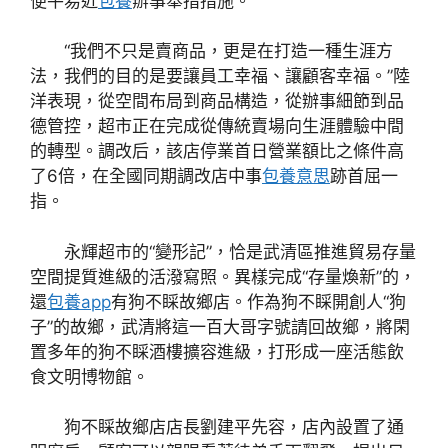
便平易近
包養
辦事舉措措施。
“我們不只是賣商品，更是在打造一種生涯方
法，我們的目的是要讓員工幸福、讓顧客幸福。”陸
洋表現，從空間布局到商品構造，從辦事細節到品
德管控，超市正在完成從傳統賣場向生涯體驗中間
的轉型。調改后，該店停業首日營業額比之條件高
了6倍，在全國同期調改店中事
包養意思
跡首屈一
指。
永輝超市的“變形記”，恰是武清區推進貿易存量
空間提質進級的活潑寫照。異樣完成“存量煥新”的，
還
包養app
有狗不睬故鄉店。作為狗不睬開創人“狗
子”的故鄉，武清將這一百大哥字號請回故鄉，將閑
置多年的狗不睬酒樓擴容進級，打形成一座活態飲
食文明博物館。
狗不睬故鄉店店長劉建平先容，店內設置了通