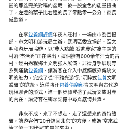
愛的那盆完美對稱的盆栽，被一股金色的能量扭曲
了，左邊的葉子比右邊的長了零點零一公分！家長
感歎道。
在李
包養網評價
年夜人莊村，一場由市委宣揚
部、市文明和游玩局主辦，武清區委宣揚部、區文
明和游玩局協辦，以“農人點戲 戲進農家”為主題的
村落“盡活秀”正在演出。這個擁有600余年汗青的古
村，經由過程鄉土文明強人展演、非遺身手展現等
系列運動
包養網
，讓游客在介入中感觸感染傳統文
明的魅力，完成了從“不雅光游”到“沉醉式
包養
文明
體驗”的進級。這種將汗
包養俱樂部
青文明與古代游
玩相聯合的形式，進一個步驟豐盛了武清文旅財產
的內在，讓游客在鄉愁記憶中尋覓感情共識。
非來不成、來了不想走、走了還想來的奇特體
驗，讓游客們“20分鐘回北京”的方便，成為“常來武
清了解一下狀況”的最好來由。