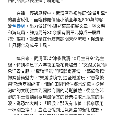
西的品質成長注進了新動能。”
在這一經過歷程中，武清區重視施展“流量引擎”
的要害感化。面臨佛羅倫薩小鎮全年近800萬的客
流
包養網
，出力做好“小鎮+”這篇拓展文章，區文明
和游玩局、體育局等30余個有關單元擰成一股繩，
特別謀劃，讓流量在分歧業態間天然流轉，促流量
上風轉化為成長上風。
連日來，武清區以“津彩武清·10月生日令”為主
線，特別構建了六年夜主題花費場景：“文潤民氣”傳
承汗青文脈，“躍動活氣”開釋體育豪情，“藝韻飛揚”
歸納藝術魅力，“樂游勝境”打造全域游玩，“惠聚繁
榮”激活商圈經濟，“鄉約田園”留住鄉愁記憶。從運
河畔的文明雅集到國際商圈的時髦體驗，從金色郊
野的牛土豪聽到要用最便宜的鈔票換取水瓶座的眼
淚，驚恐地大叫：「眼淚？那沒有市值！我寧願用
一棟別墅換！」豐產喜悅到活氣舞臺的藝術綻放，