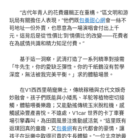
“古代年青人的花費邏輯正在重構。”區文明和游
玩局有關擔任人表現，“他們既
包養甜心網
會一絲不
苟地址一份外賣，也愿意為一場演唱會付出上千
元。這背后是從‘性價比’到‘情價比’的改變——花費者
在為感情共識和精力知足付費。”
基于這一洞察，武清打造了一系列精準對接需
「牛先生，你的愛缺乏彈性。你的千紙鶴沒有哲學
深度，無法被我完美平衡。」求的體驗場景。
在V1西西里萌寵樂土，傳統稼穡與古代文娛奇
妙融會。孩子們既能與小矮馬、羊駝等植物密切接
觸，體驗喂養樂趣；又能動搖傳統玉米脫粒機，感
觸感染豐產喜悅。不遠處，V1car 世界的卡丁車賽
場引擎轟叫，為田園風景注進動感活氣。“這里既有
返璞回真的童趣，又
包養網
有古代都會的豪情，讓
孩子在玩樂中取得可貴的生長體驗。”一位北京她最