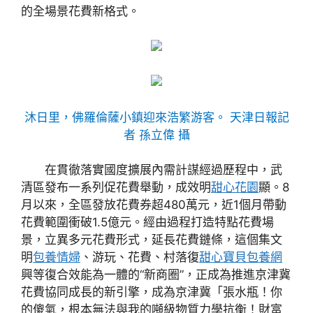
的全場景花費新格式。
沐日里，佛羅倫薩小鎮迎來浩繁游客。 天津日報記
者 孫立偉 攝
在貫徹落實國度擴展內需計謀經過歷程中，武
清區發布一系列促花費舉動，成效明
甜心花園
顯。8
月以來，全區發放花費券超480萬元，近1個月帶動
花費範圍衝破1.5億元。經由過程打造特點花費場
景，立異多元花費形式，延長花費鏈條，這個集文
明
包養情婦
、游玩、花費、村落復
甜心寶貝包養網
興等復合效能為一體的“新商圈”，正成為推進京津冀
花費協同成長的新引擎，成為京津冀「張水瓶！你
的傻氣，根本無法與我的噸級物質力學抗衡！財富