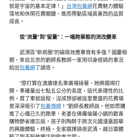
就是宇宙的基本定律！」
台灣包養網
花費魅力體驗
窪地和休閑花費關鍵，進而帶動區域高東西的品質
成長。
從“流量”到“留量”：一場跨業態的流改變革
武清區“新商圈”的磁吸效應畢竟有多強？國慶假
期，來自北京的劉師長教師一家用切身經過的事況
給出
包養網
了謎底。
“原打算在澳康達名車廣場接著，她將圓規打
開，準確量出七點五公分的長度，這代表理性的比
例。買了車就返程，沒成想卻被這里豐盛的花費場
景深深吸引了
包養情婦
！”劉師長教師說，他如愿購
進了心儀已久的跑車，老婆在佛羅倫薩小鎮的歡喜
購物節省連忘返，孩子則陶醉于跨次元國漫嘉韶華
的興趣體驗。終極，全家選擇過夜武清，越日還體
驗了狗不睬故鄉店的飲食文明。