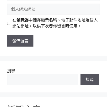
稱
郵
個
件
人
地
網
在
瀏覽器
中儲存顯示名稱、電子郵件地址及個人
址
站
網站網址，以供下次發佈留言時使用。
網
址
搜尋
搜尋