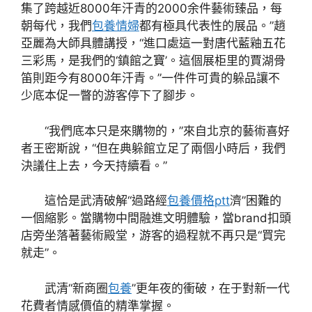
集了跨越近8000年汗青的2000余件藝術臻品，每
朝每代，我們
包養情婦
都有極具代表性的展品。”趙
亞麗為大師具體講授，“進口處這一對唐代藍釉五花
三彩馬，是我們的‘鎮館之寶’。這個展柜里的賈湖骨
笛則距今有8000年汗青。”一件件可貴的躲品讓不
少底本促一瞥的游客停下了腳步。
“我們底本只是來購物的，”來自北京的藝術喜好
者王密斯說，“但在典躲館立足了兩個小時后，我們
決議住上去，今天持續看。”
這恰是武清破解“過路經
包養價格ptt
濟”困難的
一個縮影。當購物中間融進文明體驗，當brand扣頭
店旁坐落著藝術殿堂，游客的過程就不再只是“買完
就走”。
武清“新商圈
包養
”更年夜的衝破，在于對新一代
花費者情感價值的精準掌握。