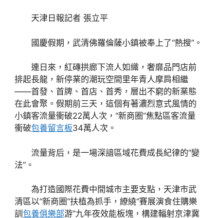
天津日報記者 張立平
國慶假期，武清佛羅倫薩小鎮被奉上了“熱搜”。
連日來，紅磚拱廊下流人如織，奢靡品門店前
排起長龍，新停業的潮玩空間里年青人摩肩相繼
——首發、首牌、首店、首秀，層出不窮的新業態
在此會聚。假期前三天，這個有著濃烈意式風情的
小鎮客流量衝破22萬人次，“新商圈”焦點區客流量
衝破
包養留言板
34萬人次。
流量背后，是一場深諳區域花費成長紀律的“變
法”。
為打造國際花費中間城市主要支點，天津市武
清區以“新商圈”扶植為抓手，繚繞“賽展演食住購樂
訓
包養俱樂部
游”九年夜效能板塊，構建輻射京津冀