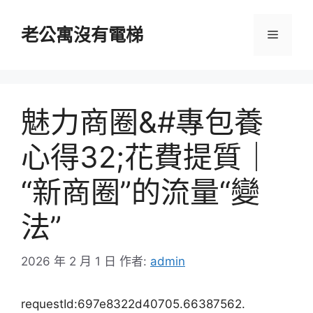
跳
至
老公寓沒有電梯
選
主
要
單
內
容
魅力商圈&#專包養
心得32;花費提質｜
“新商圈”的流量“變
法”
2026 年 2 月 1 日
作者:
admin
requestId:697e8322d40705.66387562.