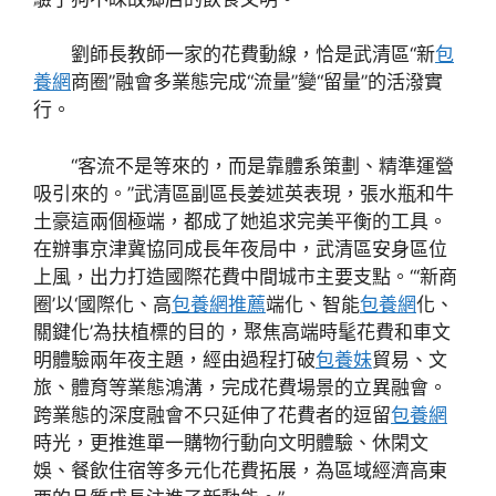
劉師長教師一家的花費動線，恰是武清區“新
包
養網
商圈”融會多業態完成“流量”變“留量”的活潑實
行。
“客流不是等來的，而是靠體系策劃、精準運營
吸引來的。”武清區副區長姜述英表現，張水瓶和牛
土豪這兩個極端，都成了她追求完美平衡的工具。
在辦事京津冀協同成長年夜局中，武清區安身區位
上風，出力打造國際花費中間城市主要支點。“‘新商
圈’以‘國際化、高
包養網推薦
端化、智能
包養網
化、
關鍵化’為扶植標的目的，聚焦高端時髦花費和車文
明體驗兩年夜主題，經由過程打破
包養妹
貿易、文
旅、體育等業態鴻溝，完成花費場景的立異融會。
跨業態的深度融會不只延伸了花費者的逗留
包養網
時光，更推進單一購物行動向文明體驗、休閑文
娛、餐飲住宿等多元化花費拓展，為區域經濟高東