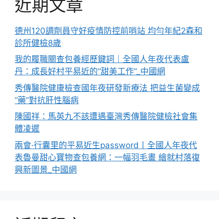
近期文章
德州120調劑員守好疫情防控前哨站 均勻年紀2森和
診所健檢8歲
我的履職關查包養經歷鍵詞｜全國人年夜代表盧
丹：成長好村平易近的“甜美工作”_中國網
秀傳醫院健康檢查國年夜研發新療法 把益生菌變成
“藥”對抗肝性腦病
陳國祥：馬英九不該遭遇臺灣秀傳醫院健檢社會集
體凌遲
兩會·行囊里的平易近生password丨全國人年夜代
表魯曼甜心寶物查包養網：一幅羽毛畫 繪就村落復
興新圖景_中國網