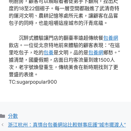
明廚房，顧客可以親眼看著徒弟手下翻飛，捏出尺
度的18至22個褶子。每一層空間都融進了武清奇特
的運河文明、農耕記憶等處所元素，讓顧客在品嘗
包子的同時，也能咀嚼這座城市的汗青底蘊。
沉醉式體驗讓門店的翻臺率遠超傳統餐
包養網
飲店。一位從北京特地前來體驗的顧客表現：“在這
里吃包子，吃的
包養
是文明，品的是
包養網
鄉愁。”
據清楚，國慶假期，店面日均客流量到達1500人
次，老字號煥發重生，傳統美食在新時期找到了更
豐盛的表達。
TC:sugarpopular900
分
分數
類
浙江杭州：真情台包養網站比較辦事庇護“城市擺渡人”