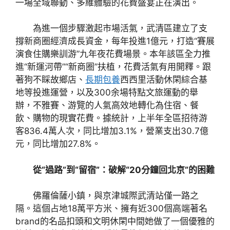
一場全域聯動、多維體驗的花費盛宴正在演出。
為進一個步驟激起市場活氣，武清區建立了支
撐新商圈經濟成長資金，每年投進1億元，打造“賽展
演食住購樂訓游”九年夜花費場景。本年該區全力推
進“新運河帶”“新商圈”扶植，花費活氣有用開釋。跟
著狗不睬故鄉店、
長期包養
西西里活動休閑綜合基
地等投進運營，以及300余場特點文旅運動的舉
辦，不雅賽、游覽的人氣高效地轉化為住宿、餐
飲、購物的現實花費。據統計，上半年全區招待游
客836.4萬人次，同比增加3.1%，營業支出30.7億
元，同比增加27.8%。
從“過路”到“留宿”：破解“20分鐘回北京”的困難
佛羅倫薩小鎮，與京津城際武清站僅一路之
隔。這個占地18萬平方米、擁有近300個高端著名
brand的名品扣頭和文明休閑中間她做了一個優雅的