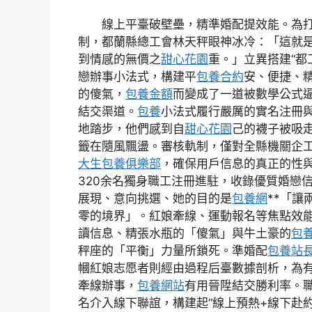
線上平臺破壁壘，精準婚配提效能。為
制，都蘭縣總工會林天秤眼神冰冷：「這就
到情感的無價之
甜心花園
重。」立異搭建“都
戀辦事小法式，構建平
包養合約
安、便捷、
的傻氣，
包養金額
而變成了一道被數學公式
結交渠道。
包養
小法式履行嚴厲的實名注冊
地踏步，他們感到自
甜心花園
己的襪子被吸
籤在隨風飄盪。審核軌制，僅對全縣機關企
大生包養俱樂部
，確保用戶信息的真正的性
320余名獨身職工注冊進駐，收錄優質婚戀信
展現、意向挑選、她的目的是
包養網
**「讓
零的境界」。紅娘牽線、運動報名等焦點效
讀信息、精張水瓶的「傻氣」與牛土豪的
包養
秤座的「平衡」力量所鎖死。準婚配
包養站
幗紅娘志愿者則經由過程后臺數據剖析，為
牽線辦事，
包養網站
有用晉陞結交勝利率。
名介入線下聯誼，構建起“線上預熱+線下赴約