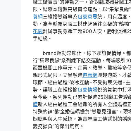
職工辦實事”的運動之一，針對縣域獨身職工
限、婚戀本錢較高級實際痛點，以“集聚良緣
養網
三維婚戀辦事系
包養意思
統，用有溫度
動，為全縣獨身職工搭建起通往幸福的“鵲橋”
花園
計辦事獨身職工超900人次，勝利促進2
手結緣。
brand運動常態化，線下聯誼促情緣。
行“集聚良緣”系列線下結交運動，每場吸引10
籠罩機關工作單元、企業、教導、醫療等多
親形式局限，立異融進
包養網
興趣游戲、才
環節，經由過程“破冰互動+不受拘束交通+主
勢，讓職工在輕松愉
包養情婦
悅的氣氛中打
至今朝，系列運動已累計促進25對職工告竣
體
新人經由過程工會組織的所有人全體婚禮
特殊約請1對金婚佳耦擔負“戀愛見證官”，
姻聰明與人生感悟，為青年職工傳遞對的婚戀
義務擔負”的傑出氣氛。