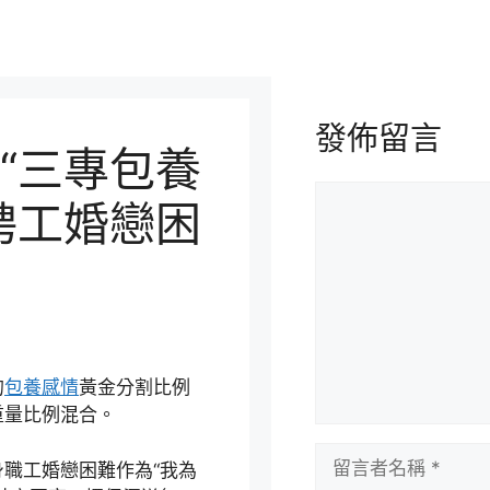
發佈留言
“三專包養
留
聘工婚戀困
言
的
包養感情
黃金分割比例
重量比例混合。
留
職工婚戀困難作為“我為
言