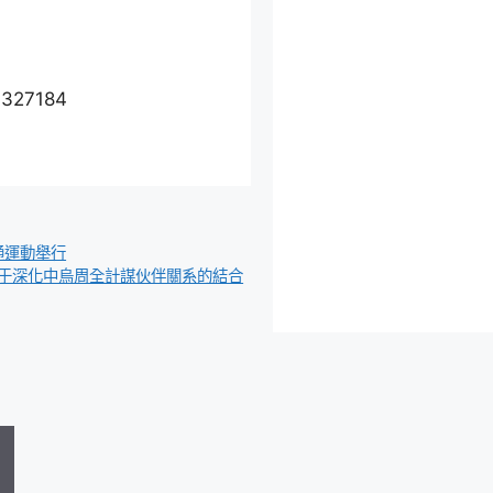
7327184
通運動舉行
于深化中烏周全計謀伙伴關系的結合