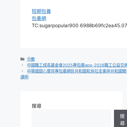
短期包養
包養網
TC:sugarpopular900 6988b69fc2ea45.0
分
分數
類
中國職工成長基金會2025專包養app-2026職工公益交
中華國甜心寶貝專包養網民共和國和烏拉圭東岸共和國關
講明
搜尋
搜
尋