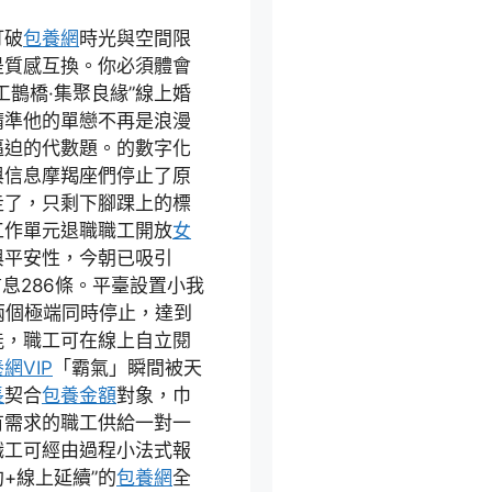
打破
包養網
時光與空間限
是質感互換。你必須體會
工鵲橋·集聚良緣”線上婚
精準他的單戀不再是浪漫
逼迫的代數題。的數字化
與信息摩羯座們停止了原
走了，只剩下腳踝上的標
工作單元退職職工開放
女
與平安性，今朝已吸引
息286條。平臺設置小我
兩個極端同時停止，達到
能，職工可在線上自立閱
網VIP
「霸氣」瞬間被天
長
契合
包養金額
對象，巾
有需求的職工供給一對一
職工可經由過程小法式報
+線上延續”的
包養網
全