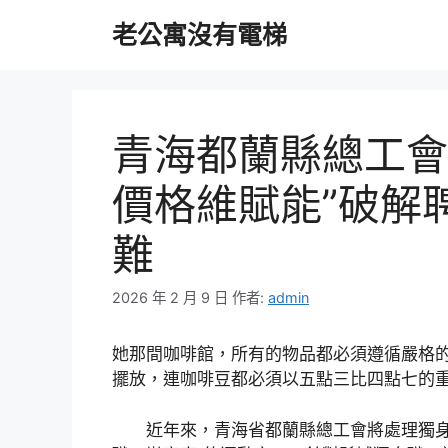
跳
老公寓沒有電梯
至
主
要
內
容
青海都蘭縣總工會
價格維賦能”破解
難
2026 年 2 月 9 日
作者:
admin
她那間咖啡館，所有的物品都必須遵循嚴格
擺放，連咖啡豆都必須以五點三比四點七的
近年來，青海省都蘭縣總工會將處理獨身