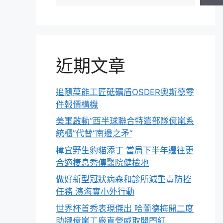
近期文章
追隨萬能工匠砥礪盾OSDER奧斯德零
件報價構機
美軍啟動“西半球聯合特遣部隊億嵐系
統櫃”代替“南邊之矛”
樟宜野生豹貓添丁 當局下半年遷往更
合適棲息秀傳醫院健檢地
做好新型冠狀病森和診所減重毒防控
任務 濱海實小外行動
世界杯首秀表現傑出 哈蘭德梅開二度
助挪億嵐工廠直營威取開門紅