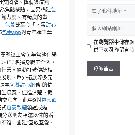
社交圈窄、擇偶渠道無
者
電
”為焦點載體，立異構建
包
名
子
、無力度、有精度的舉
稱
郵
。
包養
截至今朝，累
甜心
個
件
5
包養app
對青年職工牽
人
地
網
在
瀏覽器
中儲存顯
址
站
供下次發佈留言時
網
都蘭縣總工會每年常態化舉
址
0-150名獨身職工介入，
個行業。運動打破傳統相
藝展現、戶外拓展等多元
題義
包養甜心網
務”的情
消生疏感、促進清楚。截
結交意向，此中9對
包養軟
正式
包養軟體
領證成婚，
現場分送朋友相濡以沫的婚
不雅，營建“互敬互愛、