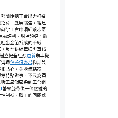
。都蘭縣總工會出力打造
然招募、嚴厲挑選，組建
成的“工會巾幗紅娘志愿
運動謀劃、現場領導、后
度吐出金箔折成的千紙
，累計供給牽線辦事15
，樹立健全紅娘
包養
辦事機
者溝通
包養俱樂部
和諧與
暖和貼心。金婚佳耦證
證等特點辦事，不只為獨
讓職工感觸感染到工會組
t
蕾絲絲帶像一條優雅的
柔性制衡。職工的回屬感