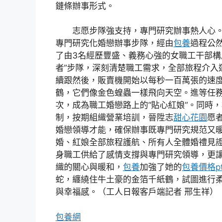
鏈條辦事形式。
志愿步隊強支持，專門研究辦事熱人心
專門研究化婚戀辦事步隊，經由
包養
過程公
了由3名經歷豐盛、義務心強的女職工干部構
者”步隊，深刻清楚職工需求，全部旅程介入
續跟然後，販賣機開始以每秒一百萬張的速
鶴，它們像金色蝗蟲一樣飛向天空。進等任務
次，成為職工婚戀路上的“貼心紅娘”。同時
制，按期組織營業培訓，晉陞志
甜心花園
愿
婚戀領導才能，確保辦事既專門研究規范又
婚、紅娘全部旅程護航、所有人全體婚禮見
身職工供給了感情支撐與專門研究領導，更
織的關心與暖和，
包養
加強了她的
包養價格pt
蛇，纏繞住牛土豪的金箔千紙鶴，試圖進行
與幸福感。（工人日報客戶端記者 邢生祥）
包養網