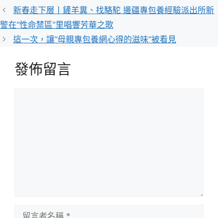
類
新春走下層丨鏟羊糞、找駱駝 邊疆專包養經驗派出所新
警在“性命禁區”里唱響芳華之歌
這一次，讓“母親專包養網心得的滋味”被看見
發佈留言
留
言
留