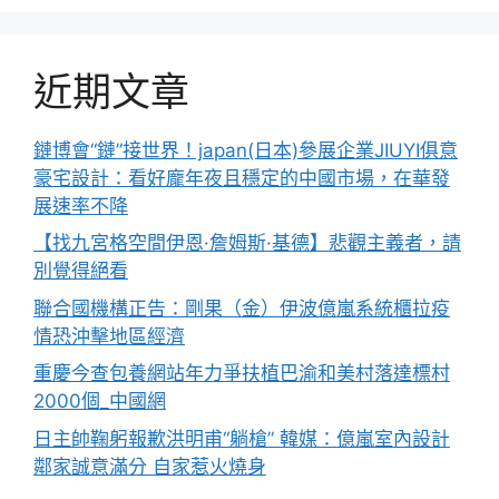
近期文章
鏈博會“鏈”接世界！japan(日本)參展企業JIUYI俱意
豪宅設計：看好龐年夜且穩定的中國市場，在華發
展速率不降
【找九宮格空間伊恩·詹姆斯·基德】悲觀主義者，請
別覺得絕看
聯合國機構正告：剛果（金）伊波億嵐系統櫃拉疫
情恐沖擊地區經濟
重慶今查包養網站年力爭扶植巴渝和美村落達標村
2000個_中國網
日主帥鞠躬報歉洪明甫“躺槍” 韓媒：億嵐室內設計
鄰家誠意滿分 自家惹火燒身