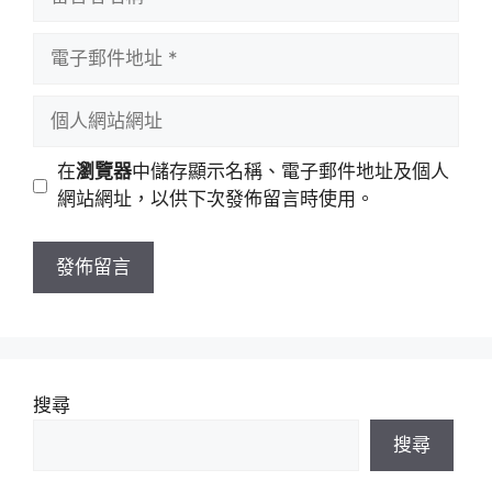
言
者
電
名
子
稱
郵
個
件
人
地
網
在
瀏覽器
中儲存顯示名稱、電子郵件地址及個人
址
站
網站網址，以供下次發佈留言時使用。
網
址
搜尋
搜尋