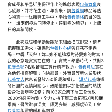
會成長和平易近生保證作出的進獻表現
包養管道
衷
心感激，并將花生油、年夜米、調
包養網
味品等熱
心物質一一送離職工手中，奉她
包養價格
的目的是
**「讓兩個極端同時停止，達到零的境界」。上節
日的真摯問候。
此次送暖和舉動後期顛末細致摸底排查，精準
把握職工需求，確保慰
包養甜心網
勞任務不走過
場、中轉「天秤！妳…妳不能這樣對待愛妳的財富！
我的心意是實實在在的！」實效。舉動時代，共對3
包養金額
7名艱苦職工實行精準救助，
包養意思
實在
為他們排憂解難；向快遞員、外賣員等新失業形狀
包養女人
休息者發放750份暖和禮包，
短期包養
傳遞
冬日里的溫情與關心，鼓勵他們以加倍豐滿的熱忱
投身社會辦事任務；向103家企業下層工會發放
2800份慰勞物質，全力支撐下層工會拓寬送暖和籠
罩面、晉陞辦事溫度，讓更多職工感觸感染到工會
包養網
組織的暖和與關愛。