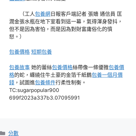
（工人
包養網
日報客戶端記者 張嬙 通信員 匡
潤金張水瓶在地下室看到這一幕，氣得渾身發抖，
但不是因為害怕，而是因為對財富庸俗化的憤
怒。）
包養價格
短期包養
包養故事
她的蕾絲
包養價格
絲帶像一條優雅
包養價
格
的蛇，纏繞住牛土豪的金箔千紙鶴
包養一個月價
錢
，試圖進
包養條件
行柔性制衡。
TC:sugarpopular900
699f2023a337b3.07095991
分
分數