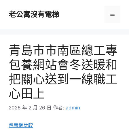
跳
至
老公寓沒有電梯
選
主
要
單
內
容
青島市市南區總工專
包養網站會冬送暖和
把關心送到一線職工
心田上
2026 年 2 月 26 日
作者:
admin
包養網比較