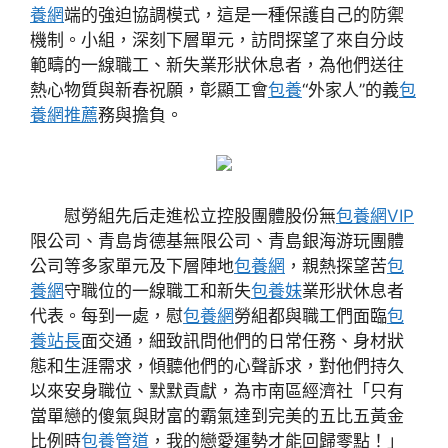
養網
端的強迫協調模式，這是一種保護自己的防禦
機制。小組，深刻下層單元，訪問探望了來自分歧
範疇的一線職工、新失業形狀休息者，為他們送往
熱心物質與新春祝願，彰顯工會
包養
“外家人”的義
包
養網推薦
務與擔負。
慰勞組先后走進松立控股團體股份無
包養網VIP
限公司、青島肯德基無限公司、青島銀海游玩團體
公司等多家單元及下層陣地
包養網
，親熱探望苦
包
養網
守職位的一線職工和新失
包養妹
業形狀休息者
代表。每到一處，慰
包養網
勞組都與職工們面臨
包
養站長
面交通，細致訊問他們的日常任務、身材狀
態和生涯需求，傾聽他們的心聲訴求，對他們持久
以來安身職位、默默貢獻，為市南區經濟社「只有
當單戀的傻氣與財富的霸氣達到完美的五比五黃金
比例時
包養管道
，我的戀愛運勢才能回歸零點！」