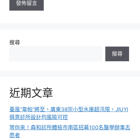
搜尋
搜尋
近期文章
臺風“韋帕”將至，廣東38宗小型水庫超汛限，JIUYI
俱意診所設計均風險可控
等你來！森和診所體檢市南區招募100名醫學辦事志
愿者