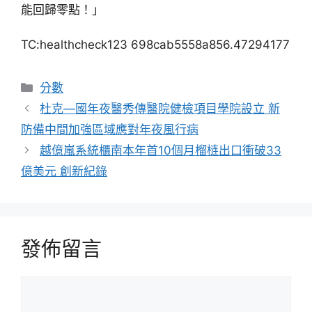
能回歸零點！」
TC:healthcheck123 698cab5558a856.47294177
分
分數
類
杜克—國年夜醫秀傳醫院健檢項目學院設立 新
防備中間加強區域應對年夜風行病
越億嵐系統櫃南本年首10個月榴梿出口衝破33
億美元 創新紀錄
發佈留言
留
言