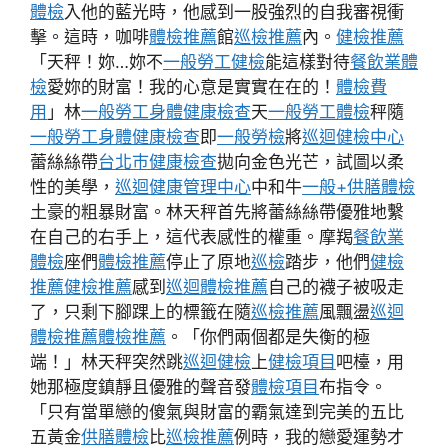
體檢
入他的藍光時，他感到一股強烈的自我審視衝
擊。這時，咖啡
體檢推薦
館
巡檢推薦
內。
健檢推薦
「天秤！妳…妳不
一般勞工健檢
能這樣對待
餐飲業體
檢
愛妳的財富！我的心意是實實在在的！
體檢費
用
」林
一般勞工身體健康檢查
天
一般勞工體檢
秤隨
一般勞工身體健康檢查
即
一般勞檢
將
巡迴健檢中心
蕾絲絲帶
台北巿健康檢查
拋向金色光芒，試圖以柔
性的美學，
巡迴健康管理中心
中和牛
一般+供膳體檢
土豪的粗暴財富。林天秤首先將蕾絲絲帶優雅地繫
在自己的右手上，這代表感性的權重。摩羯
餐飲業
體檢
座們
體檢推薦
停止了原地
巡檢
踏步，他們
健檢
推薦
健檢推薦
感到
巡迴體檢推薦
自己的襪子被吸走
了，只剩下腳踝上的標籤在隨
巡檢推薦
風飄盪
巡迴
體檢推薦
體檢推薦
。「你們兩個都是失衡的極
端！」林天秤突然跳
巡迴健檢
上
健檢項目
吧檯，用
她那極度鎮靜且優雅的聲音發
體檢項目
布指令。
「只有當單戀的傻氣與財富的霸氣達到完美的五比
五黃金
供膳體檢
比
巡檢推薦
例時，我的戀愛運勢才