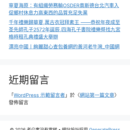
寧夏海原：有組織勞務輸OSDER奧斯德台北汽車入
促鄉村休息力高東西的品質充足失業
千年禮樂歸華夏,萬古衣冠拜素王 ——恭祝年夜成至
圣先師孔子2572年誕辰,四海孔子書院禮樂祭找九宮
格時租孔典禮盛大舉辦
漂亮中國丨絢麗甜心查包養網的黃河老牛灣_中國網
近期留言
「
WordPress 示範留言者
」於〈
網站第一篇文章
〉
發佈留言
© 2026 老公寓沒有電梯
• 網站設計採用
GeneratePress