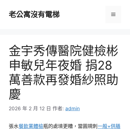
跳
至
老公寓沒有電梯
選
主
要
單
內
容
金宇秀傳醫院健檢彬
申敏兒年夜婚 捐28
萬善款再發婚紗照助
慶
2026 年 2 月 12 日
作者:
admin
張水
餐飲業體檢
瓶的處境更糟，當圓規刺
一般+供膳