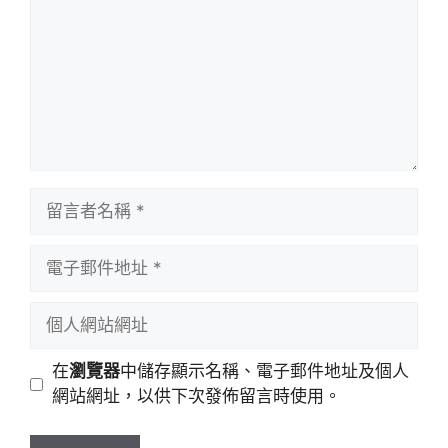
留
言
者
電
名
子
稱
郵
個
件
人
地
網
在
瀏覽器
中儲存顯示名稱、電子郵件地址及個人
址
站
網站網址，以供下次發佈留言時使用。
網
址