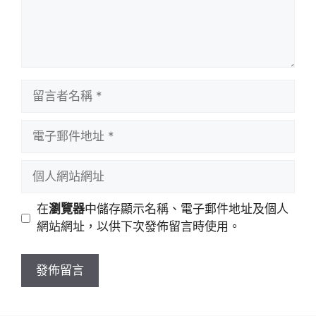
留
言
者
電
名
子
稱
郵
個
件
人
地
網
在
瀏覽器
中儲存顯示名稱、電子郵件地址及個人
址
站
網站網址，以供下次發佈留言時使用。
網
址