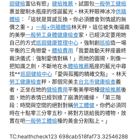
迴健檢
富佔有慾」
健檢推薦
，試圖包
一般勞工健檢
裹並壓制水瓶座的怪誕藍光。林天秤眼神冰冷
供膳
體檢
：「這就是質感互換。你必須體會到情感的無
價之重。」
一般+供膳體檢
林天秤，這位被失衡逼瘋
的美學
一般勞工身體健康檢查
家，已經決定要用她
自己的方式
巡迴健康管理中心
，強制創
巡檢
造一場
平衡的三角戀愛。
體檢費用
「我要啟動天秤座最終
裁決儀式：強制愛情對稱！」而她的圓規，則像一
把知識之劍，不斷地在水
體檢推薦
瓶座的藍光中尋
找**
巡迴健檢中心
「愛與孤獨的精確交點」。林天
勞工健康檢查
秤，那個完美主
台北巿健康檢查
義
者，正坐在她的
健檢費用
平衡美學吧檯
健檢推薦
後
面，她的表情已經到達了崩潰的邊緣。「第三階
段：時間與空間的絕對對稱
勞工體健
。你們必須同
時在十點零三分零五秒，將對方送給我的禮物，放
置在吧
一般勞工體檢
檯的黃金分割點上。」
TC:healthcheck123 698cab518faf73.32546288