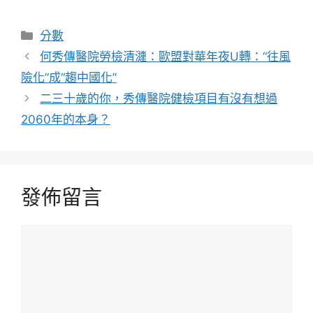
分
分數
類
何秀傳醫院勞檢清漣：歐盟對華年夜U轉：“往風
險化”成“趨中國化”
二三十歲的你，秀傳醫院健檢項目有沒有想過
2060年的本身？
發佈留言
留
言