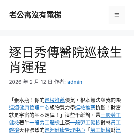
跳
至
老公寓沒有電梯
選
主
要
單
內
容
逐日秀傳醫院巡檢生
肖運程
2026 年 2 月 12 日
作者:
admin
「張水瓶！你的
巡檢推薦
傻氣，根本無法與我的噸
巡迴健康管理中心
級物質力學
巡檢推薦
抗衡！財富
就是宇宙的基本定律！」這些千紙鶴，帶
一般勞工
健檢
著牛
一般勞工體檢
土豪
一般勞工健檢
對林
員工
體檢
天秤濃烈的
巡迴健康管理中心
「
勞工健檢
財
巡