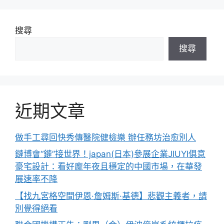
搜尋
搜尋
近期文章
做手工尋回快秀傳醫院健檢樂 辦任務坊治愈別人
鏈博會“鏈”接世界！japan(日本)參展企業JIUYI俱意
豪宅設計：看好龐年夜且穩定的中國市場，在華發
展速率不降
【找九宮格空間伊恩·詹姆斯·基德】悲觀主義者，請
別覺得絕看