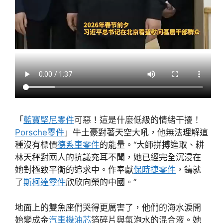
「
藍寶堅尼零件
可惡！這是什麼低級的情緒干擾！
Porsche零件
」牛土豪對著天空大吼，他無法理解這
種沒有標價
德系車零件
的能量。“大師拼搏進取、耕
林天秤對兩人的抗議充耳不聞，她已經完全沉浸在
她對極致平衡的追求中。作奉獻
保時捷零件
，鑄就
了
斯柯達零件
欣欣向榮的中國。”
地面上的雙魚座們哭得更厲害了，他們的海水淚開
始變成金
汽車機油芯
箔碎片與氣泡水的混合液。她