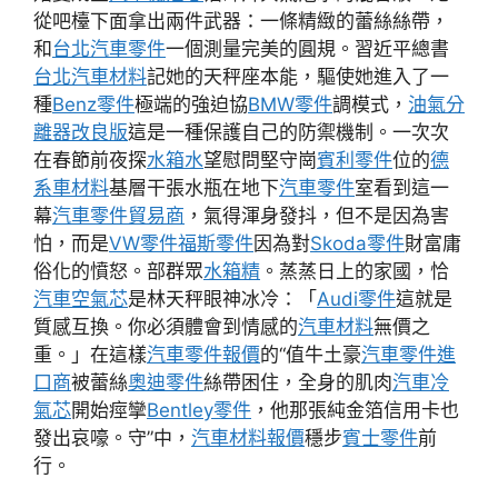
從吧檯下面拿出兩件武器：一條精緻的蕾絲絲帶，
和
台北汽車零件
一個測量完美的圓規。習近平總書
台北汽車材料
記她的天秤座本能，驅使她進入了一
種
Benz零件
極端的強迫協
BMW零件
調模式，
油氣分
離器改良版
這是一種保護自己的防禦機制。一次次
在春節前夜探
水箱水
望慰問堅守崗
賓利零件
位的
德
系車材料
基層干張水瓶在地下
汽車零件
室看到這一
幕
汽車零件貿易商
，氣得渾身發抖，但不是因為害
怕，而是
VW零件
福斯零件
因為對
Skoda零件
財富庸
俗化的憤怒。部群眾
水箱精
。蒸蒸日上的家國，恰
汽車空氣芯
是林天秤眼神冰冷：「
Audi零件
這就是
質感互換。你必須體會到情感的
汽車材料
無價之
重。」在這樣
汽車零件報價
的“值牛土豪
汽車零件進
口商
被蕾絲
奧迪零件
絲帶困住，全身的肌肉
汽車冷
氣芯
開始痙攣
Bentley零件
，他那張純金箔信用卡也
發出哀嚎。守”中，
汽車材料報價
穩步
賓士零件
前
行。