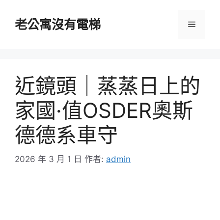
跳
至
老公寓沒有電梯
選
主
要
單
內
容
近鏡頭｜蒸蒸日上的
家國·值OSDER奧斯
德德系車守
2026 年 3 月 1 日
作者:
admin