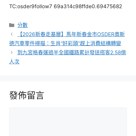
TC:osder9follow7 69a314c98ffde0.69475682
分
分數
類
【2026新春走基層】馬年新春金市OSDER奧斯
德汽車零件掃描：生肖“好彩頭”趕上消費結構轉變
到九宮格春運過半全國鐵路累計發送搭客2.58億
人次
發佈留言
留
言