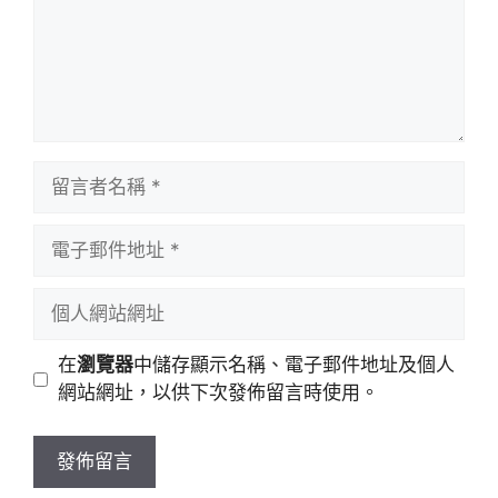
留
言
者
電
名
子
稱
郵
個
件
人
地
網
在
瀏覽器
中儲存顯示名稱、電子郵件地址及個人
址
站
網站網址，以供下次發佈留言時使用。
網
址