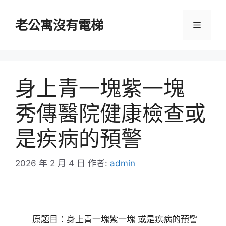
跳
至
老公寓沒有電梯
選
主
要
單
內
容
身上青一塊紫一塊
秀傳醫院健康檢查或
是疾病的預警
2026 年 2 月 4 日
作者:
admin
原題目：身上青一塊紫一塊 或是疾病的預警