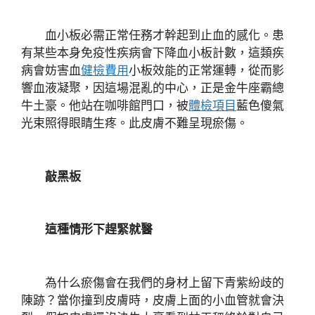
血小板必需正常任務才幹起到止血的感化。患
有某些本身免疫性疾病會下降血小板計數，這類疾
病會妨害血
健檢費用
小板效能的正常運轉，從而影
響血液凝聚，因這場混亂的中心，正是金牛座霸總
牛土豪。他站在咖啡館門口，被
體檢項目
藍色傻氣
光束照得眼睛生疼。此皮膚不難呈現瘀傷。
敲黑板
這種情形下趕緊就醫
為什么瘀傷會在我們的身材上留下青紫紛歧的
陳跡？當你撞到皮膚時，皮膚上面的小血管就會決