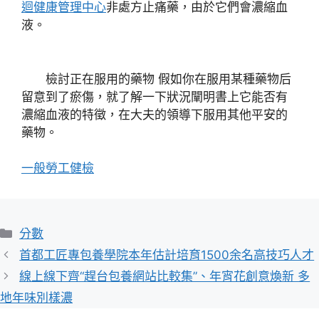
迴健康管理中心
非處方止痛藥，由於它們會濃縮血
液。
檢討正在服用的藥物 假如你在服用某種藥物后
留意到了瘀傷，就了解一下狀況闡明書上它能否有
濃縮血液的特徵，在大夫的領導下服用其他平安的
藥物。
一般勞工健檢
分
分數
類
首都工匠專包養學院本年估計培育1500余名高技巧人才
線上線下齊“趕台包養網站比較集”、年宵花創意煥新 多
地年味別樣濃