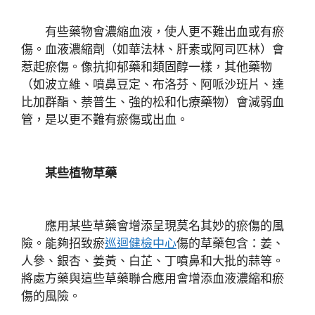
有些藥物會濃縮血液，使人更不難出血或有瘀
傷。血液濃縮劑（如華法林、肝素或阿司匹林）會
惹起瘀傷。像抗抑郁藥和類固醇一樣，其他藥物
（如波立維、噴鼻豆定、布洛芬、阿哌沙班片、達
比加群酯、萘普生、強的松和化療藥物）會減弱血
管，是以更不難有瘀傷或出血。
某些植物草藥
應用某些草藥會增添呈現莫名其妙的瘀傷的風
險。能夠招致瘀
巡迴健檢中心
傷的草藥包含：姜、
人參、銀杏、姜黃、白芷、丁噴鼻和大批的蒜等。
將處方藥與這些草藥聯合應用會增添血液濃縮和瘀
傷的風險。