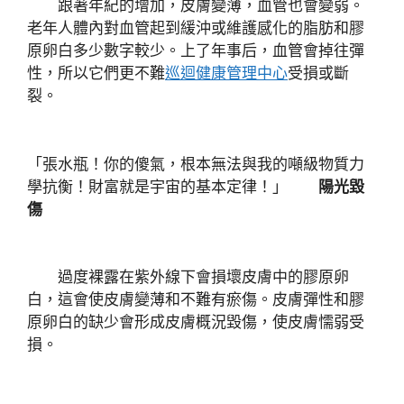
跟著年紀的增加，皮膚變薄，血管也會變弱。
老年人體內對血管起到緩沖或維護感化的脂肪和膠
原卵白多少數字較少。上了年事后，血管會掉往彈
性，所以它們更不難
巡迴健康管理中心
受損或斷
裂。
「張水瓶！你的傻氣，根本無法與我的噸級物質力
學抗衡！財富就是宇宙的基本定律！」
陽光毀
傷
過度裸露在紫外線下會損壞皮膚中的膠原卵
白，這會使皮膚變薄和不難有瘀傷。皮膚彈性和膠
原卵白的缺少會形成皮膚概況毀傷，使皮膚懦弱受
損。