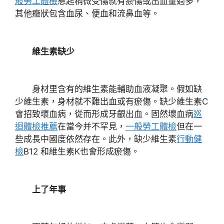
般勞工體檢
惹起稍微受傷就有瘀傷或出血量過多，
其他癥狀包含血尿、便血和流鼻血等。
維生素缺少
身材里含有的維生素能輔助血液凝聚。假如缺
少維生素，身材就不難出血或有瘀傷。缺少維生素C
會招致壞血病，從而形成牙齦出血。固然壞血病
巡
迴體檢推薦
在當今并不罕見，
一般勞工體檢
但在一
些成長中國度依然存在。此外，缺少維生素
行動健
檢
B12 和維生素K也會形成瘀傷。
上了年事