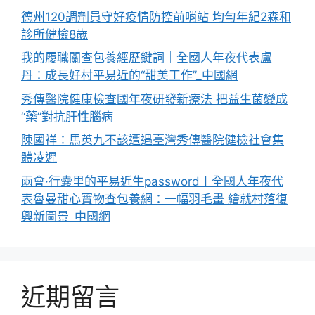
德州120調劑員守好疫情防控前哨站 均勻年紀2森和
診所健檢8歲
我的履職關查包養經歷鍵詞｜全國人年夜代表盧
丹：成長好村平易近的“甜美工作”_中國網
秀傳醫院健康檢查國年夜研發新療法 把益生菌變成
“藥”對抗肝性腦病
陳國祥：馬英九不該遭遇臺灣秀傳醫院健檢社會集
體凌遲
兩會·行囊里的平易近生password丨全國人年夜代
表魯曼甜心寶物查包養網：一幅羽毛畫 繪就村落復
興新圖景_中國網
近期留言