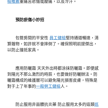
檢推薦
重痛苦悲傷或壓痛，以及冷汗。
預防瘀傷小妙招
包管房間的平安性
員工健檢
堅持通道暢達，清
算雜物，如許就不會摔倒了。確保照明前提傑出，
以防止撞抵家具。
應用防曬霜 天天外出時都涂抹防曬霜。即便感
到陽光不那么激烈的時辰，也要做好防曬辦法。防
曬霜構成的維護層可以避免陽光損害皮膚，特殊是
對于上了年事的
一般勞工健檢
人。
防止服用非甾體抗炎藥 防止服用太多的這類
巡