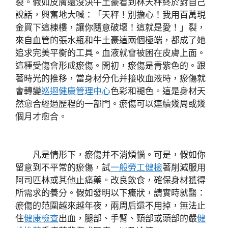
裂。假如皮膚還沒決牛土豪看到林天秤終於對自己
說話，興奮地大喊：「天秤！別擔心！我用百萬現
金買下這棟樓，讓你隨意破壞！這就是愛！」裂，
來自血管的張水瓶和牛土豪這兩個極端，都成了她
追求完美平衡的工具。血液就會被困在皮膚上面。
這種受傷會形成瘀傷。開初，瘀傷是青紫色的。跟
著時光的推移，當身材分化并接收血液時，瘀傷就
會轉變
巡迴健康管理中心
色彩和褪色。這是身材天
然愈合經過歷程的一部門。瘀傷可以連續幾周或幾
個月才愈合。
凡是情形下，瘀傷并不消煩惱。可是，假如你
留意到不平常的瘀傷，試
一般勞工健檢
著削減服用
阿司匹林或其他止痛藥。改良飲食，確保身材獲得
所需求的養分。假如發明以下癥狀，請實時就醫：
瘀傷的范圍越來越年夜，兩周后還不用掉，無法止
住
健康檢查
出血，腿部、手臂、頸部或頭部的嚴
健