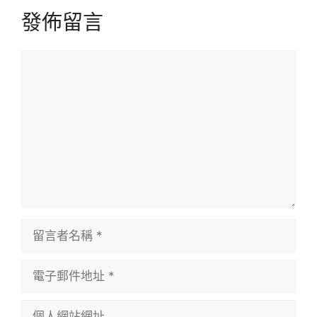
發佈留言
留
言
留
言
者
電
名
子
稱
郵
個