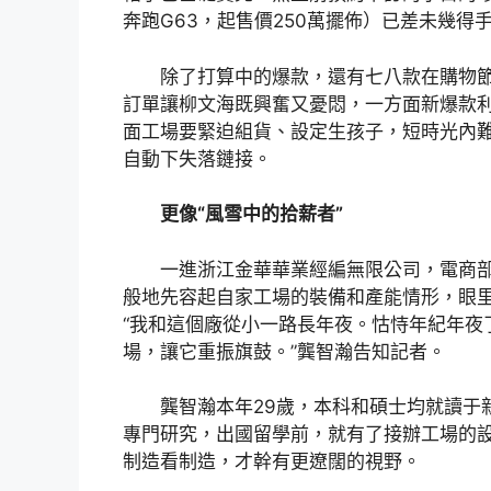
奔跑G63，起售價250萬擺佈）已差未幾得
除了打算中的爆款，還有七八款在購物
訂單讓柳文海既興奮又憂悶，一方面新爆款
面工場要緊迫組貨、設定生孩子，短時光內
自動下失落鏈接。
更像“風雪中的拾薪者”
一進浙江金華華業經編無限公司，電商
般地先容起自家工場的裝備和產能情形，眼
“我和這個廠從小一路長年夜。怙恃年紀年夜
場，讓它重振旗鼓。”龔智瀚告知記者。
龔智瀚本年29歲，本科和碩士均就讀于
專門研究，出國留學前，就有了接辦工場的
制造看制造，才幹有更遼闊的視野。