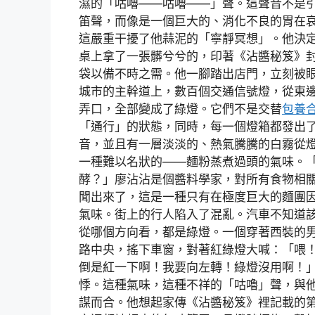
濕的「咕嚕——咕嚕——」聲。這聲音不是
笛聲，而像是一個巨大的、消化不良的胃在
這嚴重干擾了他蒜泥的「寧靜冥想」。他決
桌上拿了一張髒兮兮的，印著《沾醬秘笈》
袋以備不時之需。他一腳踏出店門，立刻被
城市的主幹道上，數百個交通信號燈，從東
弄口，全部變成了綠燈。它們不是交替
包養
「通行」的狀態，同時，每一個燈箱都發出
音，並且有一層淡淡的、熱氣騰騰的白霧從
一種難以名狀的——麵粉蒸煮過頭的氣味。
酵？」廖沾沾是個醬料學家，對所有食物相
聞出來了，這是一種只有在極度巨大的麵團
氣味。街上的行人陷入了混亂。汽車不知道
從哪個方向看，都是綠燈。一個穿著西裝的
路中央，搖下車窗，對著紅綠燈大喊：「喂
倒是紅一下啊！我要向左轉！綠燈沒用啊！
悸。這種氣味，這種不祥的「咕嚕」聲，與
謀而合。他想起家傳《沾醬秘笈》裡記載的