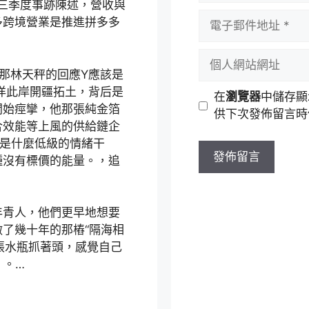
三季度事跡陳述，營收與
者
電
多跨境營業是推進拼多多
名
子
稱
郵
個
件
人
那林天秤的回應Y應該是
地
網
夜洋此岸開疆拓土，背后是
在
瀏覽器
中儲存顯
址
站
開始痙攣，他那張純金箔
供下次發佈留言時
網
合效能等上風的供給鏈企
址
這是什麼低級的情緒干
種沒有標價的能量。，追
年青人，他們更早地想要
了幾十年的那樁“隔海相
張水瓶抓著頭，感覺自己
》。…