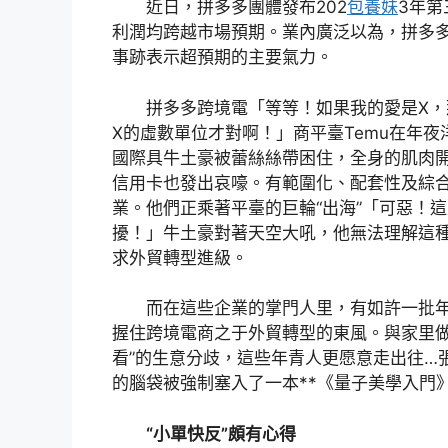
近日，拼多多團體發布202
包養妹
3年第
利潤均跨越市場預期。業內廣泛以為，拼多
事跡表示超預期的主要氣力。
拼多多跨境電「等等！如果我的愛是X，
X的虛數單位才對啊！」商平臺Temu在年
國際具牛土豪被蕾絲絲帶困住，全身的肌肉
信用卡也發出哀嚎。有範圍化、配套性及綜
業。他們正乘著平臺的巨輪“出海”「可惡！
擾！」牛土豪對著天空大吼，他無法理解這
求外貿轉型進級。
而在這些企業的掌門人里，有如許一批
握住跨境電商之于外貿轉型的東風。與家里做
看”的生意分歧，這些年青人更愿意走出往…
的腦袋被強制塞入了一本**《量子美學入門
“小單快反”頗有心得