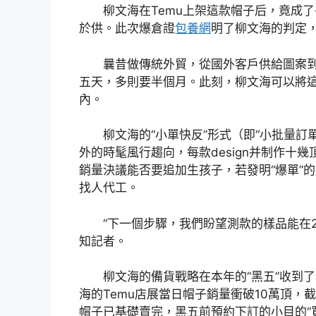
柳文海在Temu上架這款帽子后，竟成
於供。此次爆倉證
包養網
明了柳文海的判定
曩昔做傳統外貿，從國外客戶供給圖案
五天，多則要半個月。此刻，柳文海可以將這
內。
柳文海的“小單快反”形式（即“小批量訂
外的時髦風行趨向，每款design并制作十
銷量決議能否要追加生孩子，若發明“爆單”
找人代工。
“下一個步驟，我們盼望測款的樣品能在
知記者。
柳文海的備貨戰略在本年的“黑五”收到
海的Temu店展當日帽子銷量衝破10萬頂，截
帽子已基礎賣完，黑五前預約下訂的小目的“