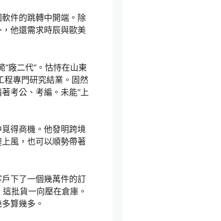
個軟件的跳轉中開端。除
外，他還需求時辰與歐美
。
範“廠二代”。怙恃在山東
氣工程專門研究結業。固然
著考公、考編。未能“上
中覓得商機。他發明跨境
鏈上風，也可以順勢帶著
客戶下了一個幾萬件的訂
。這批貨一向壓在倉庫。
幾多算幾多。