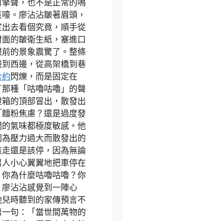
引擎聲，也不是正常的鳴
哀嚎。廖沾沾皺著眉頭，
定出去看個究竟，順手從
封面的皺衛生紙，塞進口
眼前的景象震驚了。整條
邊到西邊，從高架橋到巷
合約
閃爍，而是固定在
了那種「咕嚕咕嚕」的聲
燈箱的頂部冒出，散發出
「麵粉焦慮？還是過度發
關的氣味都極度敏感。他
因為壓力過大而散發出的
該走還是該停，因為無論
男人小心翼翼地把車停在
！你為什麼咕嚕咕嚕？你
」廖沾沾感覺到一陣心
他兒時聽到的家傳預言不
第一句：「當世間萬物的