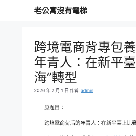
跳
老公寓沒有電梯
至
主
要
內
容
跨境電商背專包養
年青人：在新平臺
海”轉型
2026 年 2 月 1 日
作者:
admin
原題目：
跨境電商背后的年青人：在新平臺上比賽