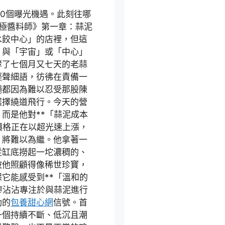
00個曝光機遇。此刻往哪
極醬料師》第一章：蒜泥
水餃中心」的店裡，但這
，與「宇宙」或「中心」
酵了七個月又七天的老蒜
輕聲細語，彷彿在責備一
蠅都因為難以忍受那股陳
選擇繞道飛行。今天的營
而是他對**「蒜泥成本
價格正在以超光速上漲，
」將難以為繼。他拿著一
從缸底撈起一坨濃稠的、
被他照顧得像稀世珍寶，
它能感受到**「溫和的
廖沾沾專注於與蒜泥進行
勁的
包養甜心網
信號。首
一個持續不斷、低沉且潮