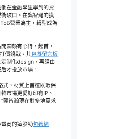
是他在金融學里學到的資
型衝破口。在龔智瀚的摸
的ToB營業為主，轉型成為
品開闢頗有心得。起首，
不打價錢戰。其
包養留言板
制化design，再經由
然后才投放市場。
格式，材質上首選既環保
韓市場更愛好印有IP、
”龔智瀚現在對多地需求
境電商的這股勁
包養網