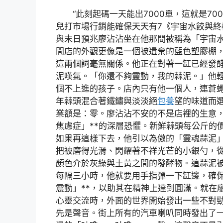
“此刻起碼一天能出7000單，這就是70
兒打市場行銷能確保天天有7《宇宙水餃與終
與末日預兆廖沾沾坐在他那間被稱為「宇宙
間店的外觀更像是一個被遺棄的藍色塑膠棚
這兩個詞毫無關係。他正在對著一缸已經發
泥嘆氣。「你還不夠靈動，我的蒜泥。」他
個不上進的孩子。店內只有他一個人，連蒼
年蒜頭混合著鐵鏽與淡淡絕
包養
望的味道而
業額是：零。廖沾沾不安的不是店裡的生意，
焦慮症」**的深層恐懼。新鮮蒜頭每公斤的
如果再這樣下去，他引以為傲的「靈魂蒜泥
把被磨得光滑、閃耀著不祥光芒的小銀勺，
顏色介於灰綠與土黃之間的發酵物。這蒜泥
每隔三小時，他就要用手指彈一下缸邊，確保
震動」**，以助其在精神上達到圓滿。就在
心靈交流時，外面的世界開始發出一些不對
先是聲音。街上所有的汽車喇叭同時發出了