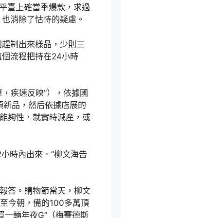
了平臺上確當季爆款，求過
，也消除了怙恃的疑慮。
到趕制出來樣品，少則三
個流程把持在24小時
單，疾速反映”），依據國
幾頂新品，然后依據店展的
的能夠性，就實時減產，或
2小時內出來。”柳文海告
了報答。購物節當天，柳文
至今朝，備的100多萬頂
買一輛年夜G”（梅賽德斯