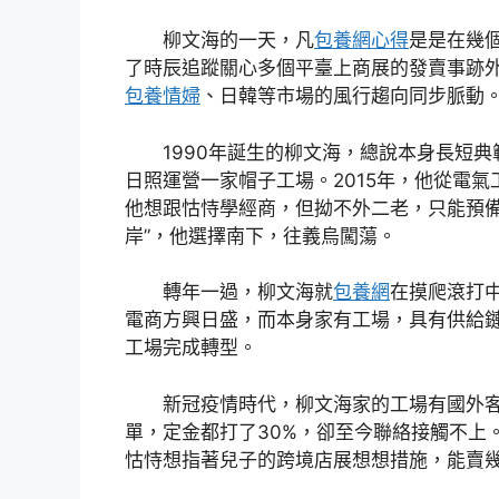
柳文海的一天，凡
包養網心得
是是在幾
了時辰追蹤關心多個平臺上商展的發賣事跡
包養情婦
、日韓等市場的風行趨向同步脈動
1990年誕生的柳文海，總說本身長短典
日照運營一家帽子工場。2015年，他從電
他想跟怙恃學經商，但拗不外二老，只能預備
岸”，他選擇南下，往義烏闖蕩。
轉年一過，柳文海就
包養網
在摸爬滾打
電商方興日盛，而本身家有工場，具有供給
工場完成轉型。
新冠疫情時代，柳文海家的工場有國外
單，定金都打了30%，卻至今聯絡接觸不上
怙恃想指著兒子的跨境店展想想措施，能賣