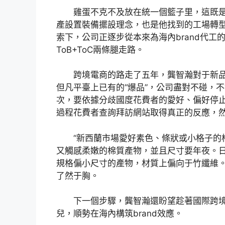
雞蛋不克不及放在統一個籃子里，這既
產設置裝備擺設理念，也是他找到的工場轉
索下，公司正逐步從本來為海內brand代工
ToB+ToC兩條腿走路。
跨境電商的路走了五年，龔智瀚對于新
但凡平臺上已有的“爆品”，公司盡對不碰，
次，要依據分歧國度花費者的愛好、偏好停止定
過程花費者查詢拜訪網站取得真正的反應，
“新西蘭市場愛好素色、條狀或小格子的
又觸感柔嫩的棉質產物，並且尺寸要年夜。日
規格偏小尺寸的產物，材質上偏向于竹纖維。
了然于胸。
下一個步驟，龔智瀚還盼望趁著國際跨
兒，順勢在海內構筑brand效應。