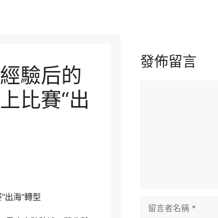
發佈留言
經驗后的
留
上比賽“出
言
“出海”轉型
留
言