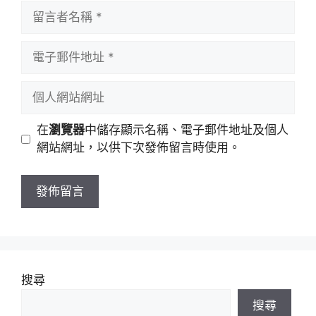
留
言
者
電
名
子
稱
郵
個
件
人
地
網
在
瀏覽器
中儲存顯示名稱、電子郵件地址及個人
址
站
網站網址，以供下次發佈留言時使用。
網
址
搜尋
搜尋