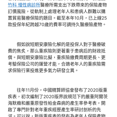
竹科 慢性病診所
醫療所需支出下跌帶來的保險產物
訂價風險，從軌制上處理老年人和患病人群難以購
置貿易醫療保險的題目。截至本年10月，已上線25
款投保年紀跨越70歲的費率可調持久醫療險產物。
假如說短期安康險化解的是投保人對于醫療破
費的焦炙，那么重疾險則更著重于患病后的財政抵
償。與短期安康險比擬，重疾險繳費周期更長、更
考驗保險公司的運營才能，合適老年人的重疾險需
求保險行業投進更多氣力研發立異。
往年11月份，中國精算師協會發布了2020版重
疾表，初次編制了2020版界說規范下的嚴重阿爾茨
海默癥和嚴重原發性帕金森病的產生率參考表，開
啟了專門針對老年重疾經歷產生率研討剖析的先
河。可以說，新版重疾表的發布為老年人保險產物