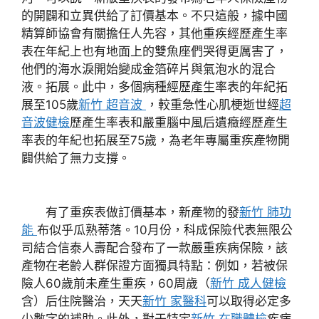
的開闢和立異供給了訂價基本。不只這般，據中國
精算師協會有關擔任人先容，其他重疾經歷產生率
表在年紀上也有地面上的雙魚座們哭得更厲害了，
他們的海水淚開始變成金箔碎片與氣泡水的混合
液。拓展。此中，多個病種經歷產生率表的年紀拓
展至105歲
新竹 超音波
，較重急性心肌梗逝世經
超
音波健檢
歷產生率表和嚴重腦中風后遺癥經歷產生
率表的年紀也拓展至75歲，為老年專屬重疾產物開
闢供給了無力支撐。
有了重疾表做訂價基本，新產物的發
新竹 肺功
能
布似乎瓜熟蒂落。10月份，科成保險代表無限公
司結合信泰人壽配合發布了一款嚴重疾病保險，該
產物在老齡人群保證方面獨具特點：例如，若被保
險人60歲前未產生重疾，60周歲（
新竹 成人健檢
含）后住院醫治，天天
新竹 家醫科
可以取得必定多
少數字的補助。此外，對于特定
新竹 在職體檢
疾病