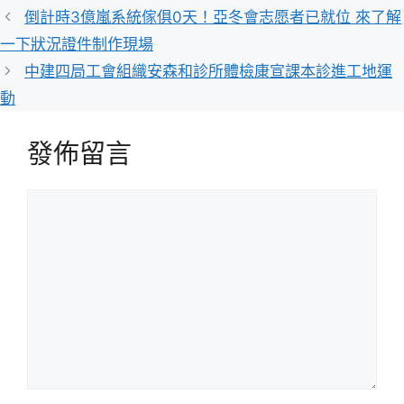
類
倒計時3億嵐系統傢俱0天！亞冬會志愿者已就位 來了解
一下狀況證件制作現場
中建四局工會組織安森和診所體檢康宣課本診進工地運
動
發佈留言
留
言