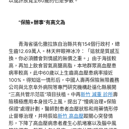
以或許放寬至60歲的也是多數。
“保險+辦事”有高文為
青海省循化撒拉族自治縣共有154個行政村，總
生齒12.69萬人。林天秤眼神冰冷：「這就是質感互
換。你必須體會到情感的無價之重。」由于海拔較
高，再加上飲食習氣高鹽高脂，本地群眾高血壓患
病率較高，此中60歲以上生齒高血壓患病率接近
100%。得知這一情形后，中國人壽再保險無限義務
公司與北京阜外病院等專門研究機構赴循化縣展開
“三高共管示范區”項目扶植。中再
新竹 減重 診所
壽
險積極應用本身技巧上風，提出了“慢病治理+保險
保證”處理計劃，醫師對患者血壓狀態和用藥情形停
止督導治理，并時辰追
新竹 高血壓
蹤關心突發情
形，下降了高血壓病患者產生心肌堵塞以及腦中風