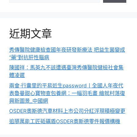
近期文章
秀傳醫院健康檢查國年夜研發新療法 把益生菌變成
“藥”對抗肝性腦病
陳國祥：馬英九不該遭遇臺灣秀傳醫院健檢社會集
體凌遲
兩會·行囊里的平易近生password丨全國人年夜代
表魯曼甜心寶物查包養網：一幅羽毛畫 繪就村落復
興新圖景_中國網
OSDER奧斯德汽車材料上市公司分紅浮現積極變更
追隨萬能工匠砥礪盾OSDER奧斯德零件報價構機