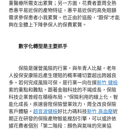
重醫療所需支出累贅；另一方面，花費者要周全熟
悉惠平易近保的產物特征，惠平易近保的高免賠額
需求參保患者小我累贅，也正由於這般，“跟保”才能
夠在全體上下降參保人的保費累贅。
數字化轉型是主要抓手
保險是運營風險的行業，與年青人比擬，老年
人投保安康險后產生理賠的概率確切要超出跨越良
多。若何完成風險可保，是行業一向在摸
新竹 健檢
索的重點和難點。跟著金融科技的不竭成長，保險
科技企業曾經在積極布局。“保險利用的線上化、智
能化成長，疾速晉陞保險營業效力，周全改良保險
客戶體驗。
超音波健檢
好比力碼科技
新竹 高血壓
近
期正在研發的保險產物智能搜刮引擎，可以或許依
據花費者個別「第二階段：顏色與氣味的完美協