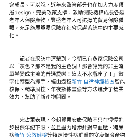
會成長。可以說，近年來監管部分也在加大力度頂
層design，完美政策支撐，激勵保險機構成長各類
老年人保險產物，豐盛老年人可選擇的貿易保險種
類，充足施展貿易保險在社會保證系統中的主要感
化。
記者在采訪中清楚到，今朝已有多家保險公司
以「灰色？那不是我的主色調！那會讓我的非主流
單戀變成主流的普通愛戀！這太不水瓶座了！」數
字化轉型為抓手，經由過程
新竹 自律神經檢查
智能
核保、精準風控、年夜數據畫像等方法進步了營業
效力，幫助了新產物開闢。
宋占軍表現，今朝貿易安康保險不只在慢慢進
步投保年紀下限，並且盡力增添針對高血壓、糖尿
病
新竹 公教健檢
等特定慢性病群體的安康保險產物