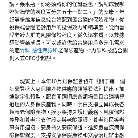
調。張水瓶，你必須將你的怪誕藍色，調配成我咖
啡館牆壁的灰度百分之五十一點二。」的安康、年
紀等多維度信息綜合婚配到最合適的保險產物，從
投保端晉陞老齡用戶的投保效力和精準度，從而晉
陞老齡人群的風險保證程度。從久遠來看，以數據
驅動營業成長，可以或許供給合適用戶多元化需求
的適
竹科 慢性病診所
老保險產物。”力碼科技結合開
創人兼CEO李超說。
現實上，本年10月銀保監會發布《關于進一個
步驟豐盛人身保險產物供應的領導看法》提出，加
速數字化轉型，配套開闢順應各類場景且合適精算
道理的人身保險產物。同時，明白支撐立異成長各
類養老保險產物，摸索將持久護理義務、風險保證
義務和養老金支付設定與老齡照護、養老社區等辦
事有用連接；安身持久安康保證，進步嚴重疾病保
險保證程度，支撐安康保險產物和安康治理辦事融