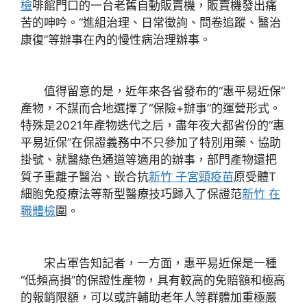
檢
啡館門口的一台老舊自動販賣機，販賣機發出痛
苦的呻吟。“進組治理、日常徵詢、問卷追蹤、醫治
康復”等辦事在內的慢性病治理辦事。
值得留意的是，近年來各省發布的“惠平易近保”
產物，不謀而合地選擇了“保險+辦事”的運營形式。
特殊是2021年產物迭代之后，盡年夜大都省份的“惠
平易近保”在保證義務中不只參加了特別用藥、協助
掛號、就醫綠色通道等適用的辦事，部門產物還把
質子重離子醫治、嵌合抗
新竹 子宮頸疫苗
原受體T
細胞免疫療法等新型醫療技巧歸入了保證范
新竹 在
職體檢
圍。
宋占軍告知記者，一方面，惠平易近保是一種
“低頻高損”的保證性產物，具有較高的免賠額和極高
的報銷限額，可以或許輔助老年人等群體加重極嚴