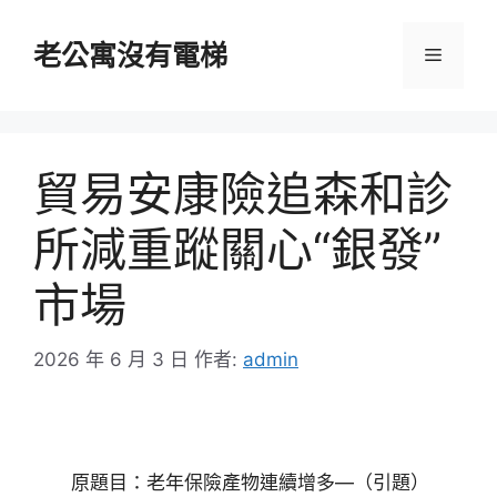
跳
至
老公寓沒有電梯
選
主
要
單
內
容
貿易安康險追森和診
所減重蹤關心“銀發”
市場
2026 年 6 月 3 日
作者:
admin
原題目：老年保險產物連續增多—（引題）