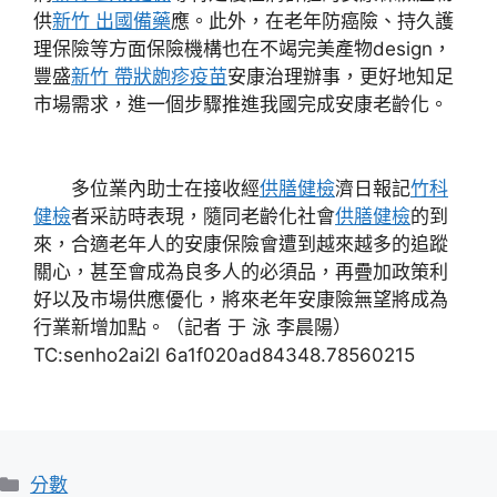
供
新竹 出國備藥
應。此外，在老年防癌險、持久護
理保險等方面保險機構也在不竭完美產物design，
豐盛
新竹 帶狀皰疹疫苗
安康治理辦事，更好地知足
市場需求，進一個步驟推進我國完成安康老齡化。
多位業內助士在接收經
供膳健檢
濟日報記
竹科
健檢
者采訪時表現，隨同老齡化社會
供膳健檢
的到
來，合適老年人的安康保險會遭到越來越多的追蹤
關心，甚至會成為良多人的必須品，再疊加政策利
好以及市場供應優化，將來老年安康險無望將成為
行業新增加點。（記者 于 泳 李晨陽）
TC:senho2ai2l 6a1f020ad84348.78560215
分
分數