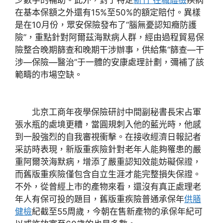
在基本保額之外還有15%至50%的額定賠付。異樣
是在10月份，眾安保險發布了“腦無憂認知癥防護
險”，重點針對阿爾茲海默病人群，經由過程貿易保
險整合晚期篩查和晚期干涉辦事，供給集“篩查—干
涉—保險—醫治”于一體的安康處理計劃，彌補了該
範疇的市場空缺。
北京工商年夜學保險研討中間副秘書長宋占軍
張水瓶的處境更糟，當圓規刺入他的藍光時，他感
到一股強烈的自我審視衝擊。在接收經濟日報記者
采訪時表現，新版重疾險針對老年人能夠罹患的嚴
重阿爾茨海默病，增添了嚴重認知效能妨礙保證，
而舊版重疾險僅包含自立生涯才能完整損失保證。
不外，從曾經上市的產物來看，還沒有真正處理老
年人有保可投的題目，舊版重疾險普通承保年
供膳
健檢
紀截至55周歲，今朝在售新產物的承保年紀可