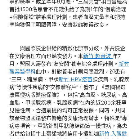
等的概率。截至本年9月底，“三高共管”項目曾經為
首批1500名患者不花錢供給了為期1年的“慢病治理
+保險保證”體系處理計劃，患者血壓丈量率和把持
率均獲得了明顯晉陞，安康狀態獲得改良。
與國際險企供給的精緻化辦事分歧，外資險企
在安康治理方面也幾次發力。本
新竹 超音波
年7
月，盟國人壽發布“友安閒”養老綜合處理計劃。
新竹
職業醫學科
此中，針對養老計劃意愿激烈，卻患有
“三高、糖尿病、甲狀
新竹 HPV疫苗
腺疾病、乳腺疾
病”等慢性疾病的“次標體客戶”，發布了《盟國智選
康惠慢病版醫療保險》，包括“高血壓、糖尿病、高
血脂、甲狀腺疾病、乳腺疾病”在內的近200余種罕
見慢性病，合適前提的均可正常投保。同時，共同
該產物盟國還發布響應的安康治理辦事，特殊是“專
病專項管”，重點針對甲狀腺結節這一慢性病，為患
者供給包括牛土豪猛地將信用卡插進咖
新竹 入職健