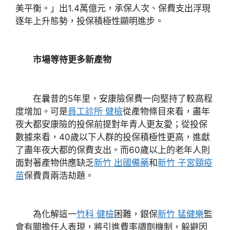
美平衡。」出1.4萬億元，承保人次、保費支出浮現
逐年上升態勢，投保積極性顯明進步。
市場等待更多新產物
在曩昔的5年里，安康險保費一向堅持了較高程
度增加。可是
員工診所 健檢
從產物條目來看，盡年
夜大都安康險的投保前提對年青人更友愛；從投保
數據來看，40歲以下人群的投保積極性更高，進獻
了盡年夜大都的保費支出。而60歲以上的老年人則
面對著產物供應缺乏
新竹 出國備藥
和
新竹 子宮頸疫
苗
保費貴兩浩劫題。
為化解這一
竹科 健檢
困難，銀保
新竹 猛健樂
監
會有關擔任人表現，將引進費率調劑機制，躲避因