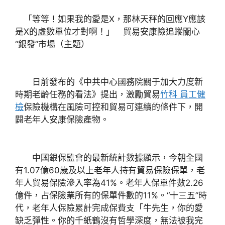
「等等！如果我的愛是X，那林天秤的回應Y應該
是X的虛數單位才對啊！」 貿易安康險追蹤關心
“銀發”市場（主題）
日前發布的《中共中心國務院關于加大力度新
時期老齡任務的看法》提出，激勵貿易
竹科 員工健
檢
保險機構在風險可控和貿易可連續的條件下，開
闢老年人安康保險產物。
中國銀保監會的最新統計數據顯示，今朝全國
有1.07億60歲及以上老年人持有貿易保險保單，老
年人貿易保險滲入率為41%。老年人保單件數2.26
億件，占保險業所有的保單件數的11%。“十三五”時
代，老年人保險累計完成保費支「牛先生，你的愛
缺乏彈性。你的千紙鶴沒有哲學深度，無法被我完