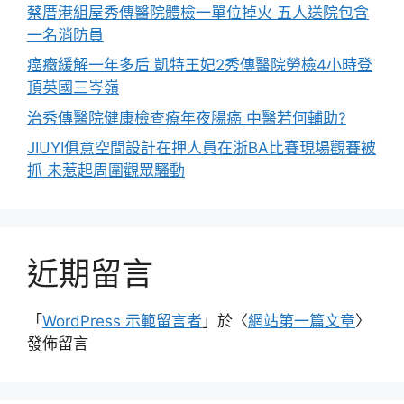
蔡厝港組屋秀傳醫院體檢一單位掉火 五人送院包含
一名消防員
癌癥緩解一年多后 凱特王妃2秀傳醫院勞檢4小時登
頂英國三岑嶺
治秀傳醫院健康檢查療年夜腸癌 中醫若何輔助?
JIUYI俱意空間設計在押人員在浙BA比賽現場觀賽被
抓 未惹起周圍觀眾騷動
近期留言
「
WordPress 示範留言者
」於〈
網站第一篇文章
〉
發佈留言