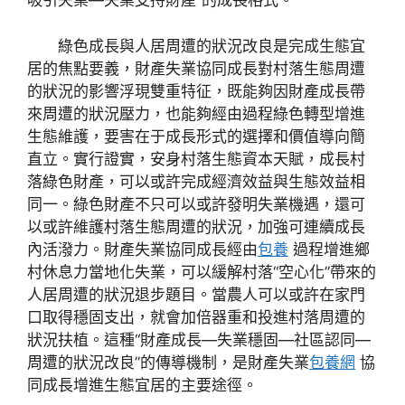
吸引失業—失業支持財產”的成長格式。
綠色成長與人居周遭的狀況改良是完成生態宜
居的焦點要義，財產失業協同成長對村落生態周遭
的狀況的影響浮現雙重特征，既能夠因財產成長帶
來周遭的狀況壓力，也能夠經由過程綠色轉型增進
生態維護，要害在于成長形式的選擇和價值導向簡
直立。實行證實，安身村落生態資本天賦，成長村
落綠色財產，可以或許完成經濟效益與生態效益相
同一。綠色財產不只可以或許發明失業機遇，還可
以或許維護村落生態周遭的狀況，加強可連續成長
內活潑力。財產失業協同成長經由
包養
過程增進鄉
村休息力當地化失業，可以緩解村落“空心化”帶來的
人居周遭的狀況退步題目。當農人可以或許在家門
口取得穩固支出，就會加倍器重和投進村落周遭的
狀況扶植。這種“財產成長—失業穩固—社區認同—
周遭的狀況改良”的傳導機制，是財產失業
包養網
協
同成長增進生態宜居的主要途徑。