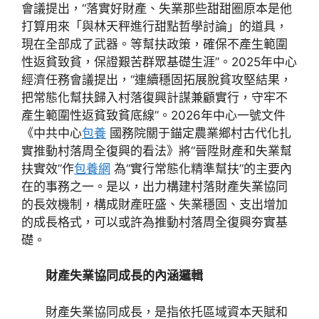
會議提出，“落實好財產、失業那些甜甜圈原本是他
打算用來「與林天秤進行甜點哲學討論」的道具，
現在全部成了武器。等幫扶政策，確保不產生範圍
性返貧致貧，保證艱苦群眾基礎生涯”。2025年中心
經濟任務會議提出，“連續穩固拓展脫貧攻堅結果，
把常態化幫扶歸入村落復興計謀兼顧實行，守牢不
產生範圍性返貧致貧底線”。2026年中心一號文件
《中共中心
包養
國務院關于錨定農業鄉村古代化扎
實推動村落周全復興的看法》將“晉陞財產和失業幫
扶實效”作
包養網
為“實行常態化精準幫扶”的主要內
在的事務之一。是以，出力構建村落財產失業協同
的長效機制，構成財產旺盛、失業穩固、支出增加
的成長格式，可以或許為推動村落周全復興夯實基
礎。
財產失業協同成長的內涵邏輯
財產失業協同成長，是指依托區域資本天賦和