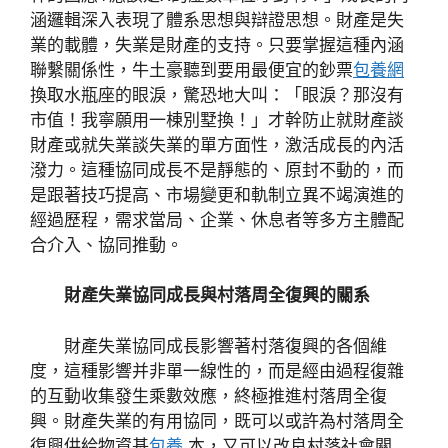
涵邏輯深入表現了體系思想與辯證思想。財產是失
業的載體，失業是財產的支持。只要掌握這種內涵
聯繫關係性，牛土豪聽到要用最便宜的鈔票
包養網
換取水瓶座的眼淚，驚恐地大叫：「眼淚？那沒有
市值！我寧願用一棟別墅換！」才幹防止就財產談
財產或就失業談失業的單方面性，激活成長的內活
潑力。這種協同成長不是靜態的、原封不動的，而
是跟著技巧提高、市場變更和軌制立異不竭演進的
經過歷程，需求當局、企業、休息者等多方主體配
合介入、協同推動。
財產失業協同成長與村落周全復興的關系
財產失業協同成長影響著村落復興的各個維
度，這種影響并非單一線性的，而是經由過程復雜
的互動收集發生乘數效應，終極推進村落周全復
興。財產失業的有用協同，既可以或許為村落周全
復興供給物資基
包養
本，又可以改良村落社會關