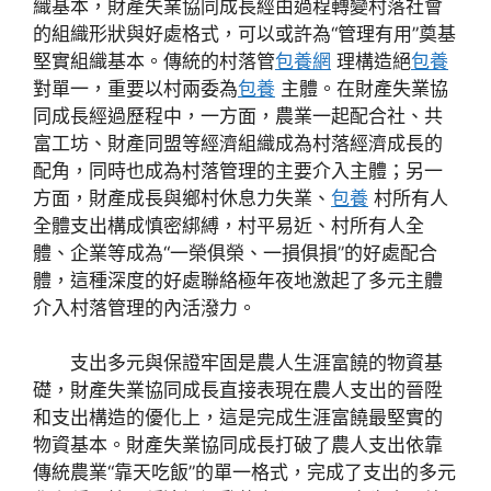
織基本，財產失業協同成長經由過程轉變村落社會
的組織形狀與好處格式，可以或許為“管理有用”奠基
堅實組織基本。傳統的村落管
包養網
理構造絕
包養
對單一，重要以村兩委為
包養
主體。在財產失業協
同成長經過歷程中，一方面，農業一起配合社、共
富工坊、財產同盟等經濟組織成為村落經濟成長的
配角，同時也成為村落管理的主要介入主體；另一
方面，財產成長與鄉村休息力失業、
包養
村所有人
全體支出構成慎密綁縛，村平易近、村所有人全
體、企業等成為“一榮俱榮、一損俱損”的好處配合
體，這種深度的好處聯絡極年夜地激起了多元主體
介入村落管理的內活潑力。
支出多元與保證牢固是農人生涯富饒的物資基
礎，財產失業協同成長直接表現在農人支出的晉陞
和支出構造的優化上，這是完成生涯富饒最堅實的
物資基本。財產失業協同成長打破了農人支出依靠
傳統農業“靠天吃飯”的單一格式，完成了支出的多元