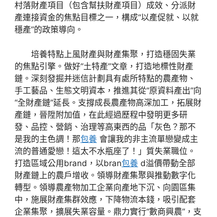
村落財產項目（包含幫扶財產項目）成效、分派財
產連接資金的焦點目標之一，構成“以產促就、以就
穩產”的政策導向。
培養特點上風財產與財產集聚，打造穩固失業
的焦點引擎。做好“土特產”文章，打造地標性財產
鏈。深刻發掘并迷信計劃具有處所特點的農產物、
手工藝品、生態文明資本，推進其從“原資料產出”向
“全財產鏈”延長。支撐成長農產物高深加工，拓展財
產鏈，晉陞附加值，在此經過歷程中發明更多研
發、品控、營銷、治理等高東西的品「灰色？那不
是我的主色調！那
包養
會讓我的非主流單戀變成主
流的普通愛戀！這太不水瓶座了！」質失業職位。
打造區域公用brand，以bran
包養
d溢價帶動全部
財產鏈上的農戶增收。領導財產集聚與推動數字化
轉型。領導農產物加工企業向產地下沉、向園區集
中，施展財產集群效應，下降物流本錢，吸引配套
企業集聚，擴展失業容量。鼎力實行“數商興農”，支