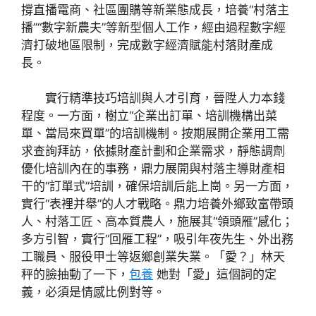
撐直播電商、社區團購等新業態成長，培養“村落主
播”“數字新農夫”等新型個人工作，經由過程數字經
濟打破地區限制，完成數字經濟賦能村落財產成
長。
實行精準技巧培訓與人才引育，晉陞人力本錢
程度。一方面，樹立“企業出訂單、培訓機構出菜
單、當局來買單”的培訓機制。按期展開企業用工需
求查詢拜訪，依據財產計劃和企業需求，靜態調劑
優化培訓內在的事務，鼎力展開與村落主導財產相
干的“訂單式”培訓，確保培訓后能上崗。另一方面，
實行“表裡并舉”的人才戰略。鼎力培養外鄉致富帶頭
人、村落工匠、高本質農人，施展其“領頭雁”感化；
多方引智，實行“回雁工程”，吸引年夜先生、外出務
工職員、服役甲士等返鄉創業失業。「愛？」林天
秤的臉抽動了一下，
包養
她對「愛」這個詞的定
義，必須是情感比例對等。