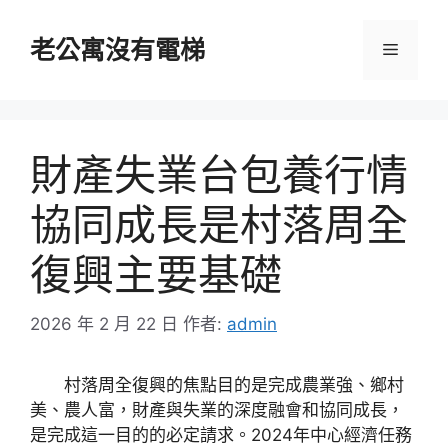
跳
至
老公寓沒有電梯
選
主
要
單
內
容
財產失業台包養行情
協同成長是村落周全
復興主要基礎
2026 年 2 月 22 日
作者:
admin
村落周全復興的焦點目的是完成農業強、鄉村
美、農人富，財產與失業的深度融會和協同成長，
是完成這一目的的必定請求。2024年中心經濟任務