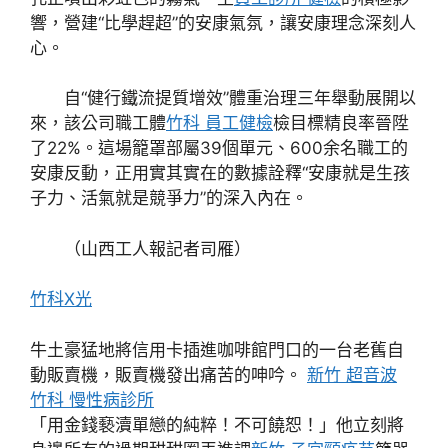
響，營建“比學趕超”的安康氣氛，讓安康理念深刻人
心。
自“健行鐵流提質增效”體重治理三年舉動展開以
來，該公司職工體
竹科 員工健檢
檢目標精良率晉陞
了22%。這場籠罩部屬39個單元、600余名職工的
安康反動，正用實其實在的數據詮釋“安康就是生孩
子力、活氣就是競爭力”的深入內在。
（山西工人報記者司雁）
竹科X光
牛土豪猛地將信用卡插進咖啡館門口的一台老舊自
動販賣機，販賣機發出痛苦的呻吟。
新竹 超音波
竹科 慢性病診所
「用金錢褻瀆單戀的純粹！不可饒恕！」他立刻將