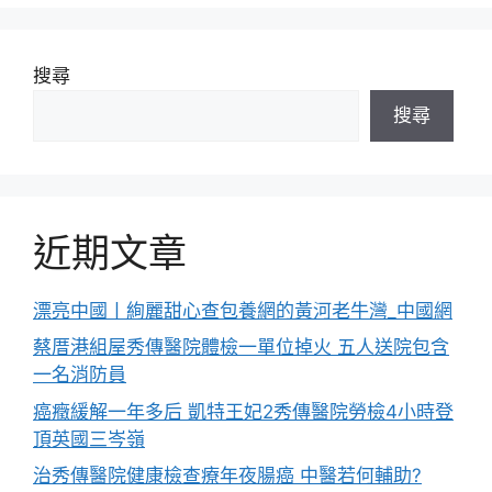
搜尋
搜尋
近期文章
漂亮中國丨絢麗甜心查包養網的黃河老牛灣_中國網
蔡厝港組屋秀傳醫院體檢一單位掉火 五人送院包含
一名消防員
癌癥緩解一年多后 凱特王妃2秀傳醫院勞檢4小時登
頂英國三岑嶺
治秀傳醫院健康檢查療年夜腸癌 中醫若何輔助?