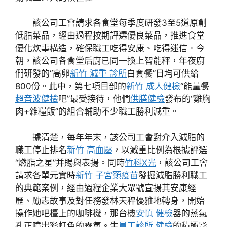
該公司工會請求各食堂每季度研發3至5道原創
低脂菜品，經由過程按期評選優良菜品，推進食堂
優化炊事構造，確保職工吃得安康、吃得迷信。今
朝，該公司各食堂后廚已同一換上智能秤，年夜廚
們研發的“高卵
新竹 減重 診所
白套餐”日均可供給
800份。此中，第七項目部的
新竹 成人健檢
“能量餐
超音波健檢
吧”最受接待，他們
供膳健檢
發布的“雞胸
肉+雜糧飯”的組合輔助不少職工勝利減重。
據清楚，每年年末，該公司工會對介入減脂的
職工停止排名
新竹 高血壓
，以減重比例為根據評選
“燃脂之星”并賜與表揚。同時
竹科X光
，該公司工會
請求各單元實時
新竹 子宮頸疫苗
發掘減脂勝利職工
的典範案例，經由過程企業大眾號宣揚其安康經
歷、勵志故事及對任務發林天秤優雅地轉身，開始
操作她吧檯上的咖啡機，那台機
安慎 健檢
器的蒸氣
孔正噴出彩虹色的霧氣。生
員工診所 健檢
的積極影