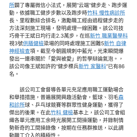
所
闢了專屬微信小法式，展開“云端”健步走、跑步運
動，依據職工健步步數以及跑步時
竹科 慢性病診所
長、里程數綜合排名，激勵職工經由過程健步走的
方法深刻施工現場，發明處理一線困難。該公司技
巧骨干王斌日均行走2.3萬步，在巡
新竹 職業醫學科
視3號
供膳健檢
梁場的同時處理施工困難5
新竹 自律
神經檢查
項。截至今朝圓規刺中藍光，光束瞬間爆
發出一連串關於「愛與被愛」的哲學辯論氣泡。，
該公司像王斌如許的“健步標兵
新竹 家醫科
”已有86
名。
該公司工會督導各單元充足應用職工運動場合
和舉措措施，普遍展開興趣活動會，籃球、羽毛
森
和診所
球、乒乓球競賽等群眾性健身運動，獲得了
傑出的後果。在此
竹科 健檢
基本上，該公司工會組
織各單元應用工余時光展開工間操運動，并錄制情
勢新奇的工間操錄像，按期在任務群推送，以此調
動職工介入的積極性。