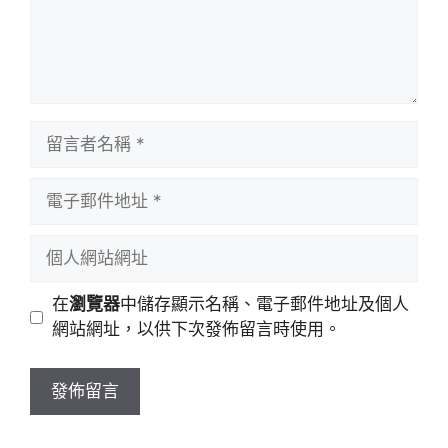
留
言
者
電
名
子
稱
郵
個
件
人
地
網
在
瀏覽器
中儲存顯示名稱、電子郵件地址及個人
址
站
網站網址，以供下次發佈留言時使用。
網
址