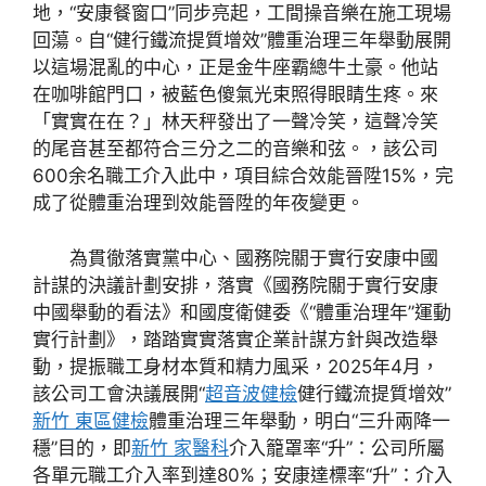
地，“安康餐窗口”同步亮起，工間操音樂在施工現場
回蕩。自“健行鐵流提質增效”體重治理三年舉動展開
以這場混亂的中心，正是金牛座霸總牛土豪。他站
在咖啡館門口，被藍色傻氣光束照得眼睛生疼。來
「實實在在？」林天秤發出了一聲冷笑，這聲冷笑
的尾音甚至都符合三分之二的音樂和弦。，該公司
600余名職工介入此中，項目綜合效能晉陞15%，完
成了從體重治理到效能晉陞的年夜變更。
為貫徹落實黨中心、國務院關于實行安康中國
計謀的決議計劃安排，落實《國務院關于實行安康
中國舉動的看法》和國度衛健委《“體重治理年”運動
實行計劃》，踏踏實實落實企業計謀方針與改造舉
動，提振職工身材本質和精力風采，2025年4月，
該公司工會決議展開“
超音波健檢
健行鐵流提質增效”
新竹 東區健檢
體重治理三年舉動，明白“三升兩降一
穩”目的，即
新竹 家醫科
介入籠罩率“升”：公司所屬
各單元職工介入率到達80%；安康達標率“升”：介入