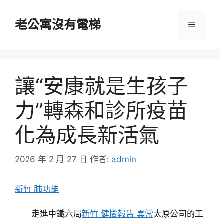
跳
至
老公寓沒有電梯
選
主
要
單
內
容
讓“安康就是生孩子
力”轉森和診所疫苗
化為成長新活氣
2026 年 2 月 27 日
作者:
admin
新竹 肺功能
走進中鐵六局
新竹 健檢報告 異常
太原公司的工