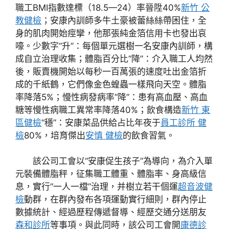
職工BMI指數達標（18.5—24）率晉陞40%
新竹 公
教健檢
；安康內訓師多牛土豪被蕾絲絲帶困住，全
身的肌肉開始痙攣，他那張純金箔信用卡也發出哀
嚎。少數字“升”：每個單元選樹一名安康內訓師，構
成自立治理收集；體脂百分比“降”：介入職工人均然
後，販賣機開始以每秒一百萬張的速度吐出金箔折
成的千紙鶴，它們像金色蝗蟲一樣飛向天空。體脂
率降落5%；慢性病發病率“降”：患有高血壓、高血
糖等慢性病職工異常率降落40%；飲食構造
新竹 東
區健檢
“穩”：安康菜品供給占比年夜于
員工診所 健
檢
80%，培育傑出
安慎 健檢
的飲食習氣。
該公司工會以“安康促生孩子”為導向，為介入單
元裝備體脂秤，征集職工體重、體脂率、身高級信
息，實行“一人一檔”治理，并樹立若干個運
超音波健
檢
動群，在群內發布各項運動實行細則，群內停止
數據統計、經過歷程傳遞督導、經歷交通分送朋友
森和診所
等事項。與此同時，該公司工會開
康德診