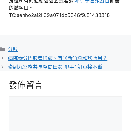
身邊所有的過期甜甜圈丟進調
新竹 子宮頸疫苗
節器
的燃料口。
TC:senho2ai2l 69a071dc6346f9.81438318
分
分數
類
病院養分門診看啥病、有啥新竹森和診所用？
麥到九宮格共享空間田女“飛手” 訂單接不斷
發佈留言
留
言