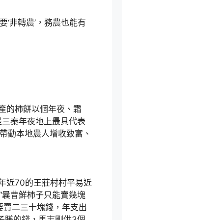
‘非轉農’，務農也能有
產的柿餅以個年夜、霜
是三秦年夜地上最具代表
為帶動本地農人增收致富、
年近70的王莊村村平易近
“曩昔鮮柿子只能賣幾塊
要賣二三十塊錢，年支出
子賺的錢，馬志剛供3個