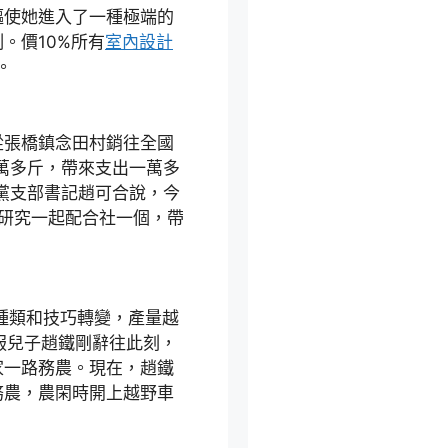
驅使她進入了一種極端的
。價10%所有
室內設計
。
張橋鎮念田村銷往全國
萬多斤，帶來支出一萬多
黨支部書記趙可合說，今
門研究一起配合社一個，帶
種類和技巧轉變，產量越
壓服兒子趙鐵剛辭往此刻，
家一路務農。現在，趙鐵
務農，農閑時開上越野車