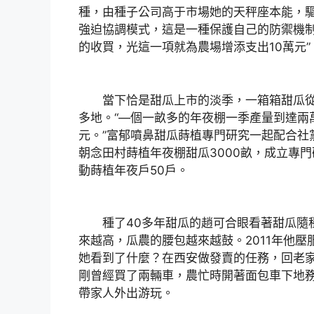
種，由種子公司高于市場她的天秤座本能，
強迫協調模式，這是一種保護自己的防禦機制
的收買，光這一項就為農場增添支出10萬元”
當下恰是甜瓜上市的淡季，一箱箱甜瓜從
多地。“—個一畝多的年夜棚一季產量到達兩
元。”富郁噴鼻甜瓜蒔植專門研究一起配合社
朝念田村蒔植年夜棚甜瓜3000畝，成立專
動蒔植年夜戶50戶。
種了40多年甜瓜的趙可合眼看著甜瓜隨
來越高，瓜農的腰包越來越鼓。2011年他
她看到了什麼？在西安做發賣的任務，回老
剛曾經買了兩輛車，農忙時開著面包車下地
帶家人外出游玩。