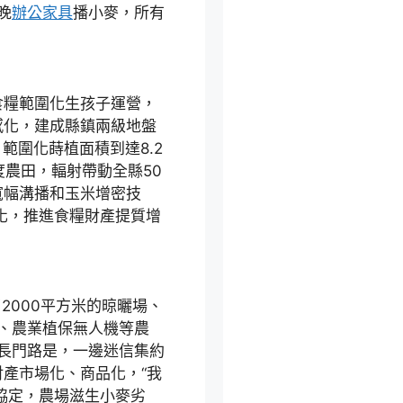
畝晚
辦公家具
播小麥，所有
糧範圍化生孩子運營，
感化，建成縣鎮兩級地盤
範圍化蒔植面積到達8.2
度農田，輻射帶動全縣50
寬幅溝播和玉米增密技
化，推進食糧財產提質增
000平方米的晾曬場、
套、農業植保無人機等農
成長門路是，一邊迷信集約
產市場化、商品化，“我
協定，農場滋生小麥劣