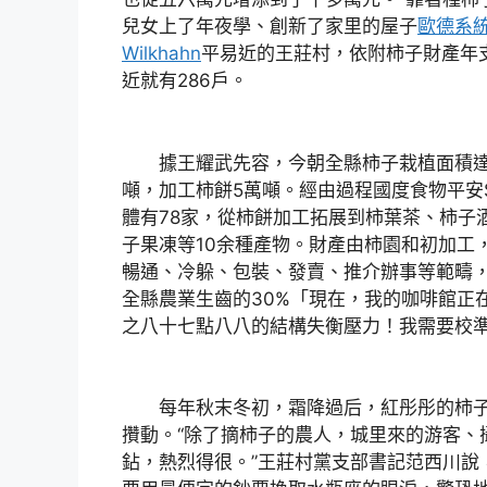
兒女上了年夜學、創新了家里的屋子
歐德系
Wilkhahn
平易近的王莊村，依附柿子財產年
近就有286戶。
據王耀武先容，今朝全縣柿子栽植面積達3
噸，加工柿餅5萬噸。經由過程國度食物平安
體有78家，從柿餅加工拓展到柿葉茶、柿子
子果凍等10余種產物。財產由柿園和初加工
暢通、冷躲、包裝、發賣、推介辦事等範疇，帶
全縣農業生齒的30%「現在，我的咖啡館正
之八十七點八八的結構失衡壓力！我需要校
每年秋末冬初，霜降過后，紅彤彤的柿子
攢動。“除了摘柿子的農人，城里來的游客、
鉆，熱烈得很。”王莊村黨支部書記范西川說