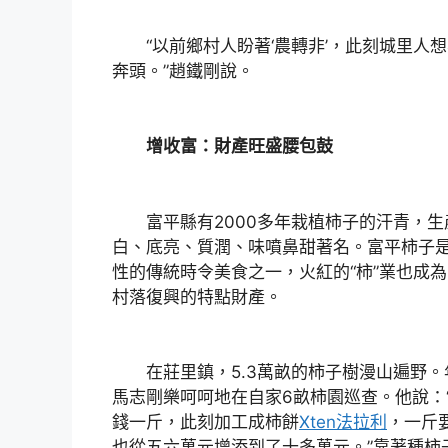
“以前鄉村人盼著‘農轉非’，此刻城里人想要
奔頭。”趙鐵剛說。
增收富：財產旺盛腰包鼓
富平縣有2000多年栽植柿子的汗青，生
白、底亮、質潤、味噴鼻甜著名。富平柿子
性的傳統時令美食之一，火紅的“柿”業也成
村落復興的特點財產。
在莊里鎮，5.3萬畝的柿子樹漫山遍野。
馬志剛樂呵呵地在自家6畝柿園巡查。他說：
錢一斤，此刻加工成柿餅
Xten法拉利
，一斤
也從五六萬元增添到了十多萬元。”靠著種柿