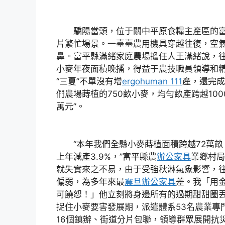
驕陽當頭，位于關中平原食糧主產區的富
片繁忙場景。一臺臺農用機具穿越往復，空
鼻。富平縣滿緒家庭農場擔任人王滿緒說，
小麥年夜面積晚播，得益于農技職員領導和
“三夏”不單沒有增
ergohuman 111
產，還完成
們農場蒔植的750畝小麥，均勻畝產跨越100
萬元”。
“本年我們全縣小麥蒔植面積跨越72萬畝，
上年減產3.9%，”富平縣農
辦公家具
業鄉村局
就失實來之不易，由于受強秋淋氣象影響，
偏弱，為多年來最
震旦辦公家具
差。我「用
可饒恕！」他立刻將身邊所有的過期甜甜圈
捉住小麥要害發展期，派遣體系53名農業專
16個鎮辦、街道分片包聯，領導群眾展開抗