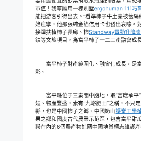
要用最便宜的鈔票換取水瓶座的眼淚，驚恐
市值！我寧願用一棟別墅
ergohuman 111
巧
能把游客引得出去。”看準柿子牛土豪被蕾絲
始痙攣，他那張純金箔信用卡也發出哀嚎。
接踵扶植柿子長廊、柿
Standway電動升降桌
鎮等文旅項目，為富平柿子一二三產融會成
富平柿子財產範圍化、融會化成長，是富
影。
富平縣位于三秦關中腹地，取“富庶承平”
楚、物產豐盛，素有“九峪肥田”之稱，不只
縣，也是中國柿子之鄉、中國奶山
護脊工學
果之鄉和國度古代農業示范區，包含富平甜
粉在內的6個農產物進圍中國地輿標志維護產