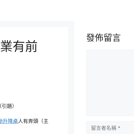
發佈留言
業有前
留
言
（引題）
電動升降桌
人有奔頭（主
留
言