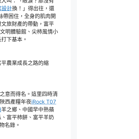
地大叫：「眼淚？那沒有
寓設計
換！」得出往，還
絲帶困住，全身的肌肉開
對文旅財產的帶動，富平
文明體驗館、尖柿風情小
長打下基本。
平農業成長之路的縮
之意而得名。這里四時清
是陜西產糧年夜
iRock T07
椅
羊之鄉、中國早中熟蘋
瓜、富平柿餅、富平羊奶
物名錄。