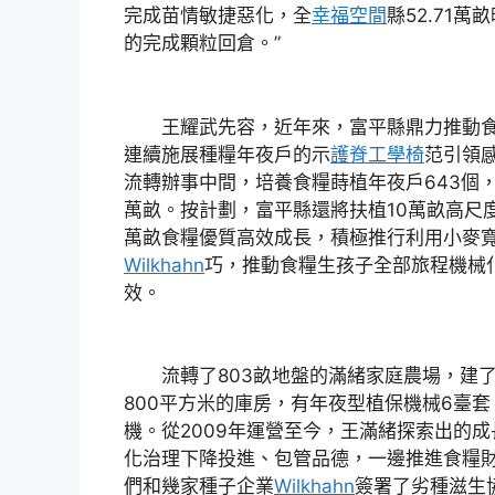
完成苗情敏捷惡化，全
幸福空間
縣52.71萬
的完成顆粒回倉。”
王耀武先容，近年來，富平縣鼎力推動食
連續施展種糧年夜戶的示
護脊工學椅
范引領
流轉辦事中間，培養食糧蒔植年夜戶643個，
萬畝。按計劃，富平縣還將扶植10萬畝高尺
萬畝食糧優質高效成長，積極推行利用小麥
Wilkhahn
巧，推動食糧生孩子全部旅程機械
效。
流轉了803畝地盤的滿緒家庭農場，建了2
800平方米的庫房，有年夜型植保機械6臺
機。從2009年運營至今，王滿緒探索出的
化治理下降投進、包管品德，一邊推進食糧財
們和幾家種子企業
Wilkhahn
簽署了劣種滋生