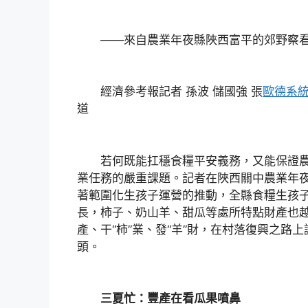
——來自農業年夜縣陜西富平的郊野察看
經濟參考報記者 孫波 儲國強 張
歐德系
道
若何既能扛穩食糧平安義務，又能保證農
業任務的嚴重課題。記者在陜西關中農業年
著範圍化生孩子運營的推動，全縣食糧生孩
長，柿子、奶山羊、甜瓜等處所特點財產也越
產、干“柿”業、發“羊”財，在村落復興之路
頭。
三夏忙：豐產在看瓜果噴鼻