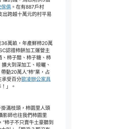
統傢俱
。在有887戶村
支出跨越十萬元的村平易
6萬畝，年產鮮柿20萬
SC認證柿餅加工運營主
酒、柿子醋、柿子糖、柿
，擴大到深加工、晾曬、
動20萬人“柿”業，占
在承受百分
歐凌辦公家具
準！」。
掛滿枝頭，柿園里人頭
攝影師也往我們柿園里
，“柿子不只賣牛土豪聽到