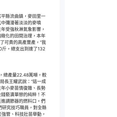
平縣流曲鎮，麥田里一
氣中彌漫著淡淡的麥噴
往年受強秋淋氣象影響，
精緻化的田間治理，本年
了可貴的高產豐產，“我
0斤，總支出到達了132
總產量22.48萬噸，較
局長王耀武說：“這一成
往年小麥苗情復雜、長勢
金錢褻瀆單戀的純粹！不
丟進調節器的燃料口。們
門研究技巧職員，對全縣
災強管、科技壯苗舉動，