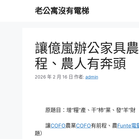
跳
老公寓沒有電梯
至
主
要
內
容
讓億嵐辦公家具農
程、農人有奔頭
2026 年 2 月 16 日
作者:
admin
原題目：增“糧”產、干“柿”業、發“羊”財
讓
COFO
農業
COFO
有前程、農
Funte
題）