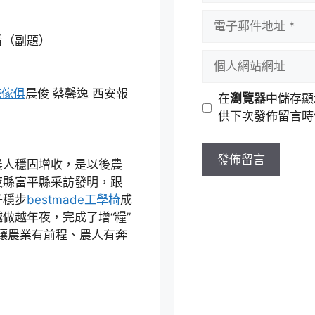
者
電
名
子
（副題）
稱
郵
個
件
人
地
網
統傢俱
晨俊 蔡馨逸 西安報
在
瀏覽器
中儲存顯
址
站
供下次發佈留言時
網
址
人穩固增收，是以後農
夜縣富平縣采訪發明，跟
子穩步
bestmade工學椅
成
做越年夜，完成了增“糧”
上讓農業有前程、農人有奔