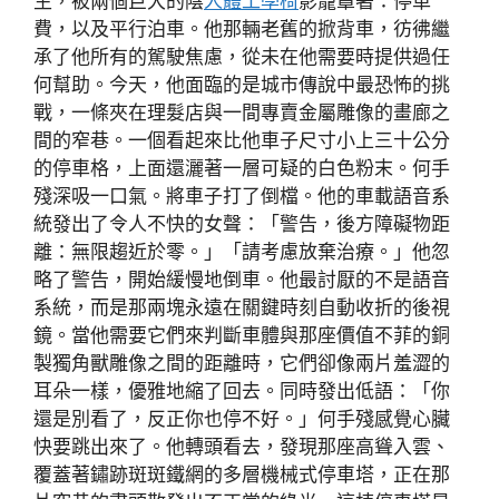
生，被兩個巨大的陰
人體工學椅
影籠罩著：停車
費，以及平行泊車。他那輛老舊的掀背車，彷彿繼
承了他所有的駕駛焦慮，從未在他需要時提供過任
何幫助。今天，他面臨的是城市傳說中最恐怖的挑
戰，一條夾在理髮店與一間專賣金屬雕像的畫廊之
間的窄巷。一個看起來比他車子尺寸小上三十公分
的停車格，上面還灑著一層可疑的白色粉末。何手
殘深吸一口氣。將車子打了倒檔。他的車載語音系
統發出了令人不快的女聲：「警告，後方障礙物距
離：無限趨近於零。」「請考慮放棄治療。」他忽
略了警告，開始緩慢地倒車。他最討厭的不是語音
系統，而是那兩塊永遠在關鍵時刻自動收折的後視
鏡。當他需要它們來判斷車體與那座價值不菲的銅
製獨角獸雕像之間的距離時，它們卻像兩片羞澀的
耳朵一樣，優雅地縮了回去。同時發出低語：「你
還是別看了，反正你也停不好。」何手殘感覺心臟
快要跳出來了。他轉頭看去，發現那座高聳入雲、
覆蓋著鏽跡斑斑鐵網的多層機械式停車塔，正在那