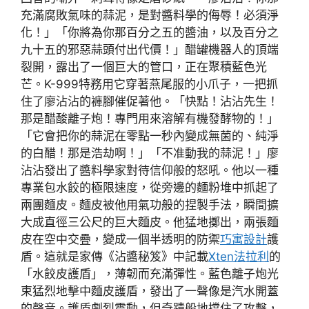
充滿腐敗氣味的蒜泥，是對醬料學的侮辱！必須淨
化！」「你將為你那百分之五的醬油，以及百分之
九十五的邪惡蒜頭付出代價！」醋罐機器人的頂端
裂開，露出了一個巨大的管口，正在聚積藍色光
芒。K-999特務用它穿著燕尾服的小爪子，一把抓
住了廖沾沾的褲腳催促著他。「快點！沾沾先生！
那是醋酸離子炮！專門用來溶解有機發酵物的！」
「它會把你的蒜泥在零點一秒內變成無菌的、純淨
的白醋！那是浩劫啊！」「不准動我的蒜泥！」廖
沾沾發出了醬料學家對待信仰般的怒吼。他以一種
專業包水餃的極限速度，從旁邊的麵粉堆中抓起了
兩團麵皮。麵皮被他用氣功般的捏製手法，瞬間擴
大成直徑三公尺的巨大麵皮。他猛地擲出，兩張麵
皮在空中交疊，變成一個半透明的防禦
巧寓設計
護
盾。這就是家傳《沾醬秘笈》中記載
Xten法拉利
的
「水餃皮護盾」，薄韌而充滿彈性。藍色離子炮光
束猛烈地擊中麵皮護盾，發出了一聲像是汽水開蓋
的聲音。護盾劇烈震動，但奇蹟般地擋住了攻擊，