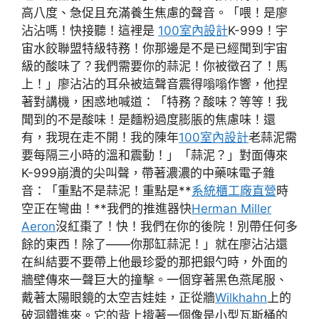
高八度、急促且充滿養生焦慮的聲音。「喂！是廖
沾沾嗎！快接聽！這裡是
100室內設計
K-999！宇
宙水餃聯盟特級特務！你那邊是不是已經聞到宇宙
級的酸味了？我們需要你的蒜泥！你被徵召了！馬
上！」廖沾沾的耳朵被這聲音震得嗡嗡作響，他捏
著對講機，困惑地喊道：「特務？酸味？等等！我
聞到的不是酸味！是麵粉過度膨脹的焦慮味！還
有，我現在走不開！我的陳年
100室內設計
老蒜泥需
要每隔三小時的溫和震動！」「蒜泥？」對面傳來
K-999崩潰的尖叫聲，帶著濃濃的中藥味電子雜
音：「重點不是蒜泥！重點是**
系統櫃工廠直營
時
空正在彎曲！**我們的推進器快
Herman Miller
Aeron
沒紅棗了！快！我們在你的後院！別帶任何多
餘的東西！除了——你那缸蒜泥！」就在廖沾沾還
在糾結要不要帶上他最珍愛的那把銀勺時，外面的
牆壁傳來一聲巨大的撞擊。一個穿著黑色燕尾服、
戴著太陽眼鏡的太空吉娃娃，正從牆
Wilkhahn
上的
破洞鑽進來。它的背上揹著一個像是小型瓦斯桶的