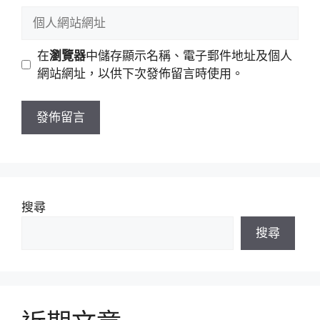
稱
郵
個
件
人
地
網
在
瀏覽器
中儲存顯示名稱、電子郵件地址及個人
址
站
網站網址，以供下次發佈留言時使用。
網
址
搜尋
搜尋