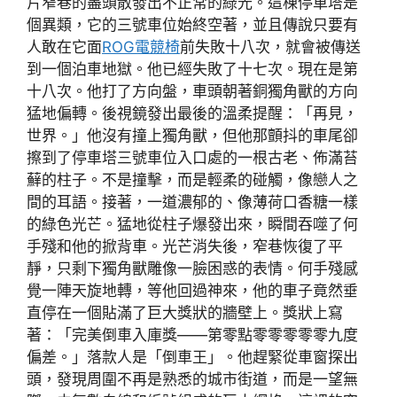
片窄巷的盡頭散發出不正常的綠光。這棟停車塔是
個異類，它的三號車位始終空著，並且傳說只要有
人敢在它面
ROG電競椅
前失敗十八次，就會被傳送
到一個泊車地獄。他已經失敗了十七次。現在是第
十八次。他打了方向盤，車頭朝著銅獨角獸的方向
猛地偏轉。後視鏡發出最後的溫柔提醒：「再見，
世界。」他沒有撞上獨角獸，但他那顫抖的車尾卻
擦到了停車塔三號車位入口處的一根古老、佈滿苔
蘚的柱子。不是撞擊，而是輕柔的碰觸，像戀人之
間的耳語。接著，一道濃郁的、像薄荷口香糖一樣
的綠色光芒。猛地從柱子爆發出來，瞬間吞噬了何
手殘和他的掀背車。光芒消失後，窄巷恢復了平
靜，只剩下獨角獸雕像一臉困惑的表情。何手殘感
覺一陣天旋地轉，等他回過神來，他的車子竟然垂
直停在一個貼滿了巨大獎狀的牆壁上。獎狀上寫
著：「完美倒車入庫獎——第零點零零零零零九度
偏差。」落款人是「倒車王」。他趕緊從車窗探出
頭，發現周圍不再是熟悉的城市街道，而是一望無