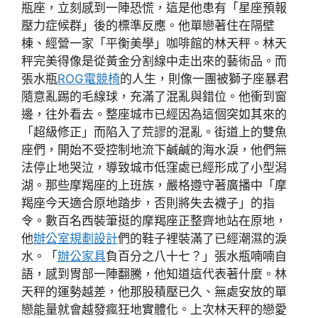
瓶座，立刻感到一陣恐慌，這是他患有「星座預報
壓力症候群」後的標準反應。他單戀著住在隔壁
棟、經營一家「平衡美學」咖啡館的林天秤。林天
秤完美得像是從黃金分割線中走出來的藝術品。而
張水瓶
ROG電競椅
的人生，則像一團被獅子座暴君
隨意亂踢的毛線球，充滿了混亂與錯位。他衝到窗
邊，往外看去。整座城市已經因為這個突如其來的
「超級修正」而陷入了荒謬的混亂。街道上的雙魚
座們，開始不受控制地流下鹹鹹的海水淚，他們無
法停止地哭泣，導致城市低窪處已經形成了小型潟
湖。那些摩羯座的上班族，嚴格遵守著廣播中「摩
羯座今天適合原地踏步，否則將失去襪子」的指
令。數百名西裝筆挺的摩羯座正整齊地站在原地，
他
辦公室規劃設計
們的鞋子裡裝滿了已經潮濕的淚
水。「
辦公家具
負百分之八十七？」張水瓶喃喃自
語，感到胃部一陣翻騰，他知道這代表著什麼。林
天秤的運勢越差，他那股積壓已久、無處安放的單
戀能量就會越發瘋狂地實體化。上次林天秤的戀愛