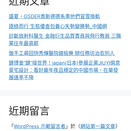
近期文章
盛夏，OSDER奧斯德德系車他們冒雪換軌
逐綠而行 生態優查包養心失勢變勝勢_中國網
診斷放射科醫生 金融衍生品買賣員與飛行教員 三職
業往年最高薪
做手工尋回快秀傳醫院健檢樂 辦任務坊治愈別人
鏈博會“鏈”接世界！japan(日本)參展企業JIUYI俱意
豪宅設計：看好龐年夜且穩定的中國市場，在華發
展速率不降
近期留言
「
WordPress 示範留言者
」於〈
網站第一篇文章
〉