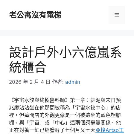
跳
至
老公寓沒有電梯
選
主
要
單
內
容
設計戶外小六億嵐系
統櫃合
2026 年 2 月 4 日
作者:
admin
《宇宙水餃與終極醬料師》第一章：蒜泥與末日預
兆廖沾沾坐在他那間被稱為「宇宙水餃中心」的店
裡，但這間店的外觀更像是一個被遺棄的藍色塑膠
棚，與「宇宙」或「中心」這兩個詞毫無關係。他
正在對著一缸已經發酵了七個月又七天
亞梭Artso工