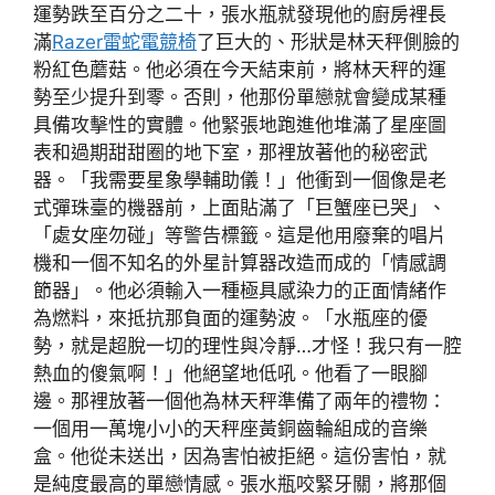
運勢跌至百分之二十，張水瓶就發現他的廚房裡長
滿
Razer雷蛇電競椅
了巨大的、形狀是林天秤側臉的
粉紅色蘑菇。他必須在今天結束前，將林天秤的運
勢至少提升到零。否則，他那份單戀就會變成某種
具備攻擊性的實體。他緊張地跑進他堆滿了星座圖
表和過期甜甜圈的地下室，那裡放著他的秘密武
器。「我需要星象學輔助儀！」他衝到一個像是老
式彈珠臺的機器前，上面貼滿了「巨蟹座已哭」、
「處女座勿碰」等警告標籤。這是他用廢棄的唱片
機和一個不知名的外星計算器改造而成的「情感調
節器」。他必須輸入一種極具感染力的正面情緒作
為燃料，來抵抗那負面的運勢波。「水瓶座的優
勢，就是超脫一切的理性與冷靜…才怪！我只有一腔
熱血的傻氣啊！」他絕望地低吼。他看了一眼腳
邊。那裡放著一個他為林天秤準備了兩年的禮物：
一個用一萬塊小小的天秤座黃銅齒輪組成的音樂
盒。他從未送出，因為害怕被拒絕。這份害怕，就
是純度最高的單戀情感。張水瓶咬緊牙關，將那個