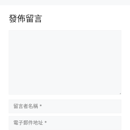
發佈留言
留
言
留
言
者
電
名
子