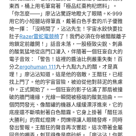
東西，桶上用毛筆寫著「極品紅棗枸杞燃料」。
「你怎麼——」廖沾沾驚訝地瞪大了眼睛。K-999
用它的小短腿站得筆直，戴著白色手套的爪子優雅
地一揮：「沒時間了，沾沾先生！宇宙水餃快要拉
肚子
Razer雷蛇電競椅
了！我們必須在你被醋酸離子
炮鎖定前離開！」話音未落，一股極致尖銳、刺鼻
的酸氣猛地從店門口灌入，伴隨著一個狂妄自大的
電子音效：「警告！這裡的醬油比例嚴重失衡！百
分之
ergohuman 111
九十九點九九的醋，才是真
理！」廖沾沾知道，這是他的宿敵，王醋狂，已經
找上門了。他的宇宙冒險，被迫從他對蒜泥的焦慮
中，正式開始了。一個狂妄的影子佔滿了那扇被撞
破的牆門邊緣，光線一瞬間被極端的酸氣扭曲。一
個閃閃發光、像醋罐的機器人緩緩漂浮進來，它的
底座還不斷噴射著白色醋霧。它身上掛著「醋狂派
大勝利」的霓虹燈牌，閃爍得讓人眼睛發疼，同時
發出警報。王醋狂的聲音再次響起，這次帶著金屬
回音的嘲弄，刺耳得像是磨砂紙。「廖沾沾！你那