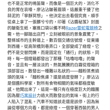
也不是正常的鳴笛聲，而像是一個巨大的、消化不
良的胃在哀嚎。廖沾沾皺著眉頭，這嚴重干擾了他
蒜泥的「寧靜冥想」。他決定出去看個究竟，順手
從桌上拿了一張髒兮兮的，印著《沾醬秘笈》封面
的皺衛生紙，塞進口袋以備不時
Razer雷蛇電競椅
之
需。他一腳踏出店門，立刻被眼前的景象震驚了。
整條城市的主幹道上，數百個交通信號燈，從東邊
到西邊，從高架橋到巷弄口，全部變成了綠燈。它
們不是交替閃爍，而是固定在「通行」的狀態，同
時，每一個燈箱都發出了那種「咕嚕咕嚕」的聲
音，並且有一層淡淡的、熱氣騰騰的白霧從燈箱的
頂部冒出，散發出一種難以名狀的——麵粉蒸煮過
頭的氣味。「麵粉焦慮？還是過度發酵？」廖沾沾
是個醬料學家，對所有食物相關的氣味都極度敏
感。他聞出來了，這是一種只有在極度巨大的麵團
因為壓
巧寓設計
力過大而散發出的氣味。街上的行
人陷入了混亂。汽車不知道該走還是該停，因為無
論從哪個方向看，都是綠燈。一個穿著西裝的男人