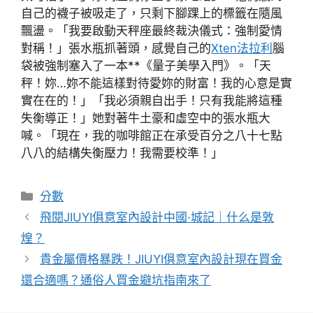
自己的襪子被吸走了，只剩下腳踝上的標籤在隨風
飄盪。「我要啟動天秤座最終裁決儀式：強制愛情
對稱！」張水瓶抓著頭，感覺自己的
Xten法拉利
腦
袋被強制塞入了一本**《量子美學入門》。「天
秤！妳…妳不能這樣對待愛妳的財富！我的心意是實
實在在的！」「我必須親自出手！只有我能將這種
失衡導正！」她對著牛土豪和虛空中的張水瓶大
喊。「現在，我的咖啡館正在承受百分之八十七點
八八的結構失衡壓力！我需要校準！」
分
分數
類
飛閱JIUYI俱意室內設計中國·城記｜什么是敦
煌？
貴金屬價格暴跌！JIUYI俱意室內設計現在買金
還合適嗎？通俗人買金避坑指南來了