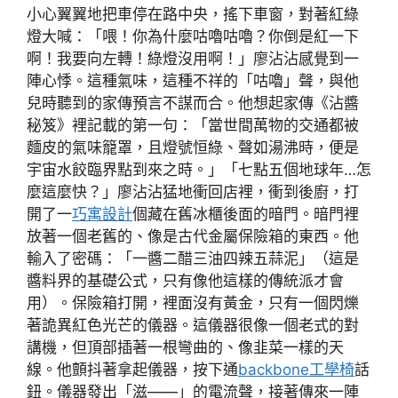
小心翼翼地把車停在路中央，搖下車窗，對著紅綠
燈大喊：「喂！你為什麼咕嚕咕嚕？你倒是紅一下
啊！我要向左轉！綠燈沒用啊！」廖沾沾感覺到一
陣心悸。這種氣味，這種不祥的「咕嚕」聲，與他
兒時聽到的家傳預言不謀而合。他想起家傳《沾醬
秘笈》裡記載的第一句：「當世間萬物的交通都被
麵皮的氣味籠罩，且燈號恒綠、聲如湯沸時，便是
宇宙水餃臨界點到來之時。」「七點五個地球年…怎
麼這麼快？」廖沾沾猛地衝回店裡，衝到後廚，打
開了一
巧寓設計
個藏在舊冰櫃後面的暗門。暗門裡
放著一個老舊的、像是古代金屬保險箱的東西。他
輸入了密碼：「一醬二醋三油四辣五蒜泥」（這是
醬料界的基礎公式，只有像他這樣的傳統派才會
用）。保險箱打開，裡面沒有黃金，只有一個閃爍
著詭異紅色光芒的儀器。這儀器很像一個老式的對
講機，但頂部插著一根彎曲的、像韭菜一樣的天
線。他顫抖著拿起儀器，按下通
backbone工學椅
話
鈕。儀器發出「滋——」的電流聲，接著傳來一陣