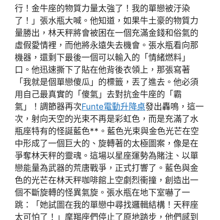
行！金牛座的物質力量太強了！我的單戀被汙染
了！」張水瓶大喊。他知道，如果牛土豪的物質力
量勝出，林天秤將會被困在一個充滿金錢和俗氣的
虛假愛情裡，而他將永遠失去機會。張水瓶看向那
機器，還剩下最後一個可以輸入的「情緒燃料」
口。他迅速撕下了貼在他背後衣領上，那張寫著
「我就是個單戀傻瓜」的標籤，丟了進去。他必須
用自己最真實的「傻氣」去對抗金牛座的「霸
氣」！調節器再次
Funte電動升降桌
發出轟鳴，這一
次，射向天空的光束不再是彩虹色，而是充滿了水
瓶座特有的怪誕藍色**。藍色光束與金色光芒在空
中形成了一個巨大的、旋轉著的太極圖案，像是在
爭奪林天秤的靈魂。這場以星座運勢為賭注、以單
戀能量為武器的荒唐戰爭，正式打響了。藍色與金
色的光芒在林天秤咖啡館上空劇烈衝撞，創造出一
個不斷旋轉的怪異氣旋。張水瓶在地下室嚇了一
跳：「她試圖在我的單戀中尋找邏輯結構！天秤座
太可怕了！」摩羯座們停止了原地踏步，他們感到