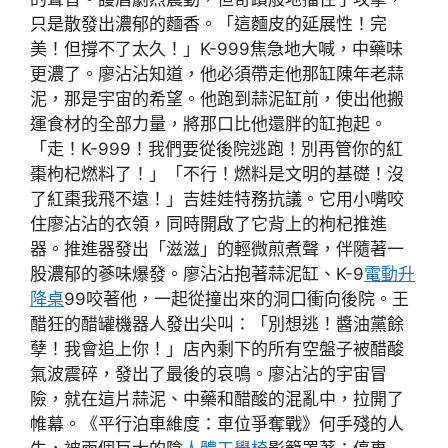
只是散發出濃郁的麵香。「這麵皮的延展性！完
美！但撐不了太久！」K-999焦急地大喊，中藥味
更濃了。廖沾沾知道，他必須帶走他那缸陳年老蒜
泥，那是宇宙的希望。他跑到蒜泥缸前，使出他搬
運食材的全部力量，將那口比他還胖的缸抱起。
「走！K-999！我們要從後院逃跑！別再管你的紅
棗枸杞燃料了！」「不行！燃料是文明的基礎！沒
了紅棗我飛不遠！」吉娃娃特務抗議。它用小嘴咬
住廖沾沾的衣領，同時開啟了它背上的枸杞推進
器。推進器發出「滋滋」的輕微煎煮聲，伴隨著一
股濃郁的蔘味爆發。廖沾沾抱著蒜泥缸、K-9
電動升
降桌
99咬著他，一起從撞出來的洞口衝向後院。王
醋狂的醋罐機器人發出尖叫：「別想逃！醬油黨餘
孽！我會追上你！」店內剩下的所有空盤子被醋酸
氣波震碎，發出了最後的哀鳴。廖沾沾的宇宙冒
險，就在這片蒜泥、中藥和醋酸的混亂中，拉開了
帷幕。《平行泊車維度：車位爭奪戰》何手殘的人