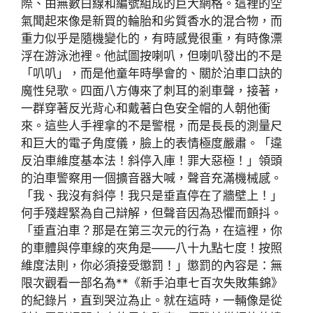
際、由無數白線和編號組成的巨大網格。這裡的空
氣聞起來像是新買的輪胎和劣質香水的混合物，而
重力似乎是隨機變化的，有時感覺很重，有時像漂
浮在游泳池裡。他試圖按喇叭，但喇叭發出的不是
「叭叭」，而是他童年時學會的、關於泊車口訣的
魔性兒歌。四面八方傳來了刺耳的剎車聲，接著，
一群穿著反光背心和戴著白色安全帽的人朝他衝
來。這些人手裡拿的不是警棍，而是長長的測量尺
和巨大的電子角度儀，臉上的表情極度嚴肅。「違
反泊車維度基本法！斜停入庫！罪大惡極！」領頭
的泊車警察用一個擴音器大喊，聲音充滿機械感。
「我、我沒有斜停！我只是垂直停在了牆壁上！」
何手殘趕緊為自己辯解，但聲音因為恐懼而顫抖。
「垂直泊車？那是在第三次元的行為，在這裡，你
的車體與停車線的夾角是——八十九點七度！按照
維度法則，你必須接受懲罰！」懲罰的內容是：無
限次觀看一部名為**《新手泊車七百次失敗集錦》
的紀錄片，直到哭泣為止。就在這時，一輛像是從