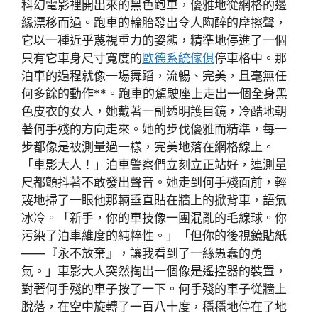
科幻電影裡開出來的黑色跑車，優雅地從網格的邊
緣漂移而過。跑車的輪胎發出令人陶醉的摩擦聲，
它以一種近乎蔑視重力的姿態，精準地停進了一個
只有它車身尺寸寬度的
歐德系統傢俱
停車格中。那
泊車的過程就像一場舞蹈，流暢、完美，且毫無任
何多餘的動作**。跑車的駕駛座上走出一個全身黑
色皮衣的女人，她戴著一副透明護目鏡，冷酷地朝
著何手殘的方向走來。她的步伐優雅而精準，每一
步都像是被測量過一樣，完美地落在網格線上。
「車影大人！」泊車警察們立刻立正站好，連測量
尺都顫抖著不敢發出聲音。她走到何手殘面前，輕
蔑地掃了一眼他那輛垂直貼在牆上的掀背車，語氣
冰冷。「新手，你的車技像一團混亂的毛線球。你
污染了泊車維度的純粹性。」「但你的後視鏡貼紙
——『永不放棄』，讓我看到了一絲愚蠢的勇
氣。」車影大人突然掏出一個像是遙控器的裝置，
對著何手殘的車子按了一下。何手殘的車子從牆上
脫落，在空中旋轉了一百八十度，穩穩地停在了地