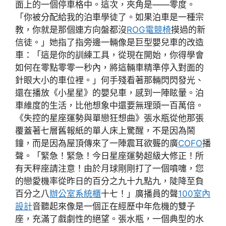
面上的一個停車格中。這次，夾角是——零度。
「你被分配給我的泊車學徒了。如果泊車是一種宗
教，你就是那個連方向盤都沒
ROG電競椅
摸過的新
信徒。」她指了指旁邊一輛像是巨型嬰兒車的改造
車：「這是你的訓練工具，從現在開始，你得學會
如何在零點零零一秒內，將這輛車精準停入對面的
針眼大小的車位裡。」何手殘看著那輛閃閃發光、
還在播放《小星星》的嬰兒車，感到一陣眩暈。泊
車維度的生活，比他想象中還要無理頭一百萬倍。
《失控的星座運勢與單戀狂想曲》張水瓶從他那張
覆蓋著七層舊報紙的單人床上驚醒，不是因為鬧
鐘，而是因為屋頂傳來了一陣震耳欲聾的廣
COFO
播
聲。「緊急！緊急！今日星座運勢超級大修正！所
有天秤座請注意！由於月球剛剛打了一個噴嚏，您
的戀愛機率從昨日的百分之九十九點九，陡降至負
百分之八
辦公室系統櫃
十七！」廣播員的聲
100室內
設計
音聽起來像是一個正在經歷中年危機的雙子
座，充滿了戲劇性的絕望。張水瓶，一個典型的水