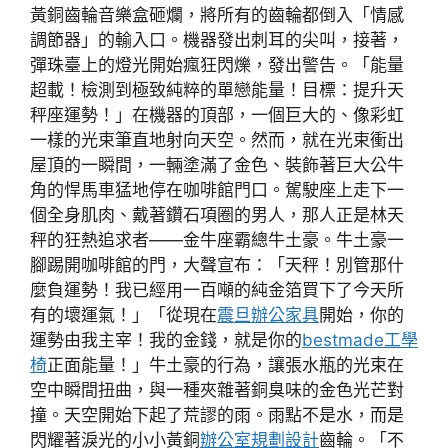
黃銅齒輪音樂盒砸爛，將所有的齒輪都倒入「情感
調節器」的輸入口。機器發出刺耳的尖叫，接著，
彈珠臺上的燈光開始瘋狂閃爍，發出警告。「能量
超載！檢測到極致純粹的單戀能量！目標：提升天
秤座運勢！」在機器的頂部，一個巨大的、像彩虹
一樣的光束筆直地射向天空。然而，就在光束衝出
屋頂的一瞬間，一輛塗滿了金色、裝飾著巨大公牛
角的悍馬車猛地停在咖啡館門口。駕駛座上走下一
個全身肌肉、戴著鑽石項圈的男人，那人正是林天
秤的狂熱追求者——金牛座霸總牛土豪。牛土豪一
腳踢開咖啡館的門，大聲宣布：「天秤！別管那什
麼負運勢！我已經用一百噸的純金箔買下了今天所
有的壞運氣！」「從現在
震旦辦公家具
開始，你的
運勢由我主宰！我的金錢，就是你的
bestmade工學
椅
正面能量！」牛土豪的行為，讓張水瓶的光束在
空中瞬間扭曲，與一種夾雜著銅臭味的金色光芒對
撞。天空開始下起了荒謬的雨。雨點不是水，而是
閃耀著淚光的小小黃銅
辦公室規劃設計
齒輪。「不