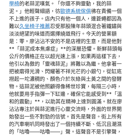
學椅
的老蒜泥嘆氣。「你還不夠靈動，我的蒜
泥。」他輕聲細語，彷
歐德系統傢俱
彿在責備一個
不上進的孩子。店內只有他一個人，連蒼蠅都因為
難以
久坐椅子推薦
忍受那股陳年蒜頭混合著鐵鏽與
淡淡絕望的味道而選擇繞道飛行。今天的營業額
是：零。廖沾沾不安的不是店裡的生意，而是他對
**「蒜泥成本焦慮症」**的深層恐懼。新鮮蒜頭每
公斤的價格正在以超光速上漲，如果再這樣下去，
他引以為傲的「靈魂蒜泥」將難以為繼。他拿著一
把被磨得光滑、閃耀著不祥光芒的小銀勺，從缸底
撈起一坨濃稠的、顏色介於灰綠與土黃之間的發酵
物。這蒜泥被他照顧得像稀世珍寶，每隔三小時，
他就要用手指彈一下缸邊，確保它能感受到**「溫
和的震動」**，以助其在精神上達到圓滿。就在廖
沾沾專注於與蒜泥進行心靈交流時，外面的世界開
始發出一些不對勁的信號。首先是聲音。街上所有
的汽車喇叭同時發出了一個持續不斷、低沉且潮濕
的「咕嚕——咕嚕——」聲。這聲音不是引擎聲，