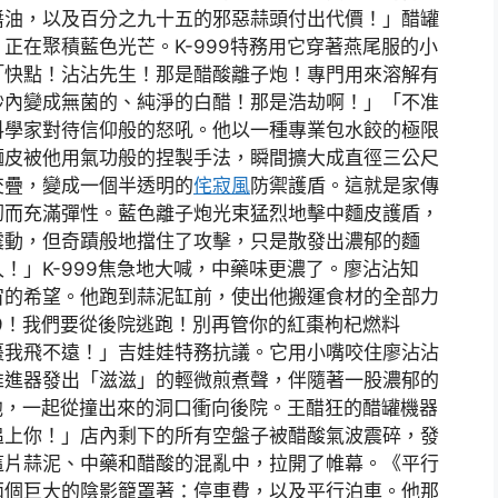
醬油，以及百分之九十五的邪惡蒜頭付出代價！」醋罐
正在聚積藍色光芒。K-999特務用它穿著燕尾服的小
「快點！沾沾先生！那是醋酸離子炮！專門用來溶解有
秒內變成無菌的、純淨的白醋！那是浩劫啊！」「不准
料學家對待信仰般的怒吼。他以一種專業包水餃的極限
麵皮被他用氣功般的捏製手法，瞬間擴大成直徑三公尺
交疊，變成一個半透明的
侘寂風
防禦護盾。這就是家傳
韌而充滿彈性。藍色離子炮光束猛烈地擊中麵皮護盾，
震動，但奇蹟般地擋住了攻擊，只是散發出濃郁的麵
！」K-999焦急地大喊，中藥味更濃了。廖沾沾知
宙的希望。他跑到蒜泥缸前，使出他搬運食材的全部力
99！我們要從後院逃跑！別再管你的紅棗枸杞燃料
棗我飛不遠！」吉娃娃特務抗議。它用小嘴咬住廖沾沾
推進器發出「滋滋」的輕微煎煮聲，伴隨著一股濃郁的
著他，一起從撞出來的洞口衝向後院。王醋狂的醋罐機器
追上你！」店內剩下的所有空盤子被醋酸氣波震碎，發
這片蒜泥、中藥和醋酸的混亂中，拉開了帷幕。《平行
兩個巨大的陰影籠罩著：停車費，以及平行泊車。他那