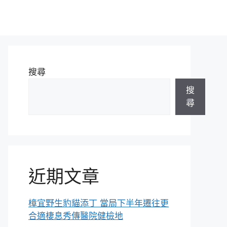
搜尋
搜
尋
近期文章
樟宜野生豹貓添丁 當局下半年遷往更
合適棲息秀傳醫院健檢地