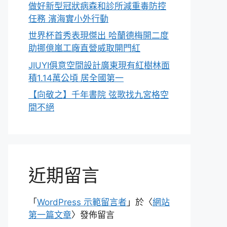
做好新型冠狀病森和診所減重毒防控
任務 濱海實小外行動
世界杯首秀表現傑出 哈蘭德梅開二度
助挪億嵐工廠直營威取開門紅
JIUYI俱意空間設計廣東現有紅樹林面
積1.14萬公頃 居全國第一
【向敬之】千年書院 弦歌找九宮格空
間不絕
近期留言
「
WordPress 示範留言者
」於〈
網站
第一篇文章
〉發佈留言