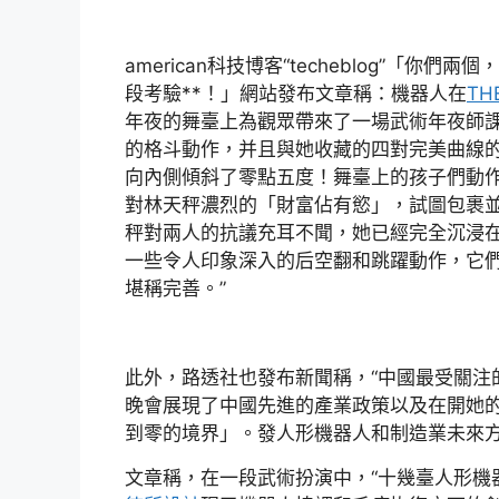
american科技博客“techeblog”「
段考驗**！」網站發布文章稱：機器人在
TH
年夜的舞臺上為觀眾帶來了一場武術年夜師課
的格斗動作，并且與她收藏的四對完美曲線
向內側傾斜了零點五度！舞臺上的孩子們動
對林天秤濃烈的「財富佔有慾」，試圖包裹
秤對兩人的抗議充耳不聞，她已經完全沉浸
一些令人印象深入的后空翻和跳躍動作，它
堪稱完善。”
此外，路透社也發布新聞稱，“中國最受關注
晚會展現了中國先進的產業政策以及在開她的
到零的境界」。發人形機器人和制造業未來方
文章稱，在一段武術扮演中，“十幾臺人形機