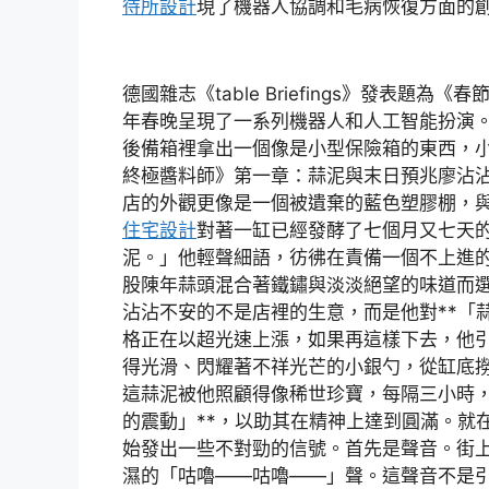
待所設計
現了機器人協調和毛病恢復方面的創
德國雜志《table Briefings》發表
年春晚呈現了一系列機器人和人工智能扮演
後備箱裡拿出一個像是小型保險箱的東西，
終極醬料師》第一章：蒜泥與末日預兆廖沾
店的外觀更像是一個被遺棄的藍色塑膠棚，
住宅設計
對著一缸已經發酵了七個月又七天
泥。」他輕聲細語，彷彿在責備一個不上進
股陳年蒜頭混合著鐵鏽與淡淡絕望的味道而
沾沾不安的不是店裡的生意，而是他對**「
格正在以超光速上漲，如果再這樣下去，他
得光滑、閃耀著不祥光芒的小銀勺，從缸底
這蒜泥被他照顧得像稀世珍寶，每隔三小時，
的震動」**，以助其在精神上達到圓滿。就
始發出一些不對勁的信號。首先是聲音。街
濕的「咕嚕——咕嚕——」聲。這聲音不是