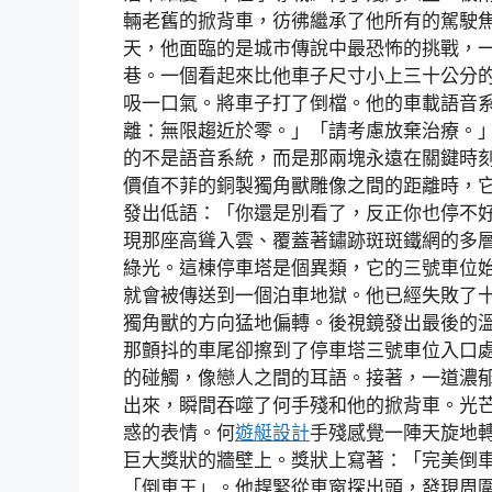
輛老舊的掀背車，彷彿繼承了他所有的駕駛
天，他面臨的是城市傳說中最恐怖的挑戰，
巷。一個看起來比他車子尺寸小上三十公分
吸一口氣。將車子打了倒檔。他的車載語音
離：無限趨近於零。」「請考慮放棄治療。
的不是語音系統，而是那兩塊永遠在關鍵時
價值不菲的銅製獨角獸雕像之間的距離時，
發出低語：「你還是別看了，反正你也停不
現那座高聳入雲、覆蓋著鏽跡斑斑鐵網的多
綠光。這棟停車塔是個異類，它的三號車位
就會被傳送到一個泊車地獄。他已經失敗了
獨角獸的方向猛地偏轉。後視鏡發出最後的
那顫抖的車尾卻擦到了停車塔三號車位入口
的碰觸，像戀人之間的耳語。接著，一道濃
出來，瞬間吞噬了何手殘和他的掀背車。光
惑的表情。何
遊艇設計
手殘感覺一陣天旋地
巨大獎狀的牆壁上。獎狀上寫著：「完美倒
「倒車王」。他趕緊從車窗探出頭，發現周