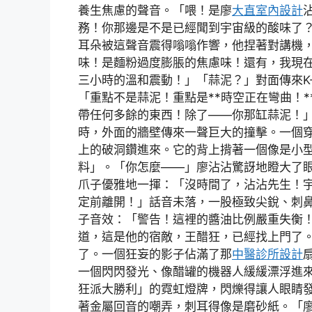
養生焦慮的聲音。「喂！是廖
大直室內設計
務！你那邊是不是已經聞到宇宙級的酸味了
耳朵被這聲音震得嗡嗡作響，他捏著對講機
味！是麵粉過度膨脹的焦慮味！還有，我現
三小時的溫和震動！」「蒜泥？」對面傳來K
「重點不是蒜泥！重點是**時空正在彎曲！
帶任何多餘的東西！除了——你那缸蒜泥！
時，外面的牆壁傳來一聲巨大的撞擊。一個
上的破洞鑽進來。它的背上揹著一個像是小
料」。「你怎麼——」廖沾沾驚訝地瞪大了眼
爪子優雅地一揮：「沒時間了，沾沾先生！
定前離開！」話音未落，一股極致尖銳、刺
子音效：「警告！這裡的醬油比例嚴重失衡
道，這是他的宿敵，王醋狂，已經找上門了
了。一個狂妄的影子佔滿了那
中醫診所設計
一個閃閃發光、像醋罐的機器人緩緩漂浮進
狂派大勝利」的霓虹燈牌，閃爍得讓人眼睛
著金屬回音的嘲弄，刺耳得像是磨砂紙。「