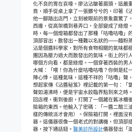
化不良的胃在哀嚎。廖沾沾皺著眉頭，這嚴
竟，順手從桌上拿了一張髒兮兮的，印著《
他一腳踏出店門，立刻被眼前的景象震驚了
西邊，從高架橋到巷弄口，全部變成了綠燈
時，每一個燈箱都發出了那種「咕嚕咕嚕」
頂部冒出，散發出一種難以名狀的——麵粉
沾是個醬料學家，對所有食物相關的氣味都
團因為壓力過大而散發出的氣味。街上的行
哪個方向看，都是綠燈。一個穿著西裝的男
大喊：「喂！你為什麼咕嚕咕嚕？你倒是紅
陣心悸。這種氣味，這種不祥的「咕嚕」聲
想起家傳《沾醬秘笈》裡記載的第一句：「
聲如湯沸時，便是宇宙水餃臨界點到來之時
回店裡，衝到後廚，打開了一個藏在舊冰櫃
險箱的東西。他輸入了密碼：「一醬二醋三
樣的傳統派才會用）。保險箱打開，裡面沒
器。這儀器很像一個老式的對講機，但頂部
器，按下通話鈕。
醫美診所設計
儀器發出「