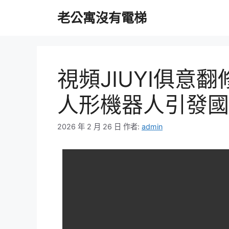
跳
老公寓沒有電梯
至
主
要
內
容
視頻JIUYI俱意
人形機器人引發國
2026 年 2 月 26 日
作者:
admin