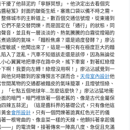
重干擾了他蒜泥的「寧靜冥想」。他決定出去看個究
沾醬秘笈》封面的皺衛生紙，塞進口袋以備不時之需。
。整條城市的主幹道上，數百個交通信號燈，從東邊到
。它們不是交替閃爍，而是固定在「通行」的狀態，同
的聲音，並且有一層淡淡的、熱氣騰騰的白霧從燈箱的
蒸煮過頭的氣味。「麵粉焦慮？還是過度發酵？」廖沾
極度敏感。他聞出來了，這是一種只有在極度巨大的麵
人陷入了混亂。汽車不知道該走還是該停，因為無論從
人小心翼翼地把車停在路中央，搖下車窗，對著紅綠燈
一下啊！我要向左轉！綠燈沒用啊！」廖沾沾感覺到一
，與他兒時聽到的家傳預言不謀而合。
天母室內設計
他
當世間萬物的交通都被麵皮的氣味籠罩，且燈號恒綠、
。」「七點五個地球年…怎麼這麼快？」廖沾沾猛地衝
後面的暗門。暗門裡放著一個老舊的、像是古代金屬保
油四辣五蒜泥」（這是醬料界的基礎公式，只有像他這
有黃金
會所設計
，只有一個閃爍著詭異紅色光芒的儀
插著一根彎曲的、像韭菜一樣的天線。他顫抖著拿起儀
滋——」的電流聲，接著傳來一陣高八度、急促且充滿