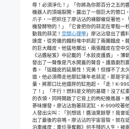
辱！必須淨化！」「你將為你那百分之五的
機器人的頂端裂開，露出了一個巨大的管口，
爪子，一把抓住了廖沾沾的褲腳催促著他。
機發酵物的！」「它會把你的蒜泥在零點一
動我的蒜泥！
空間心理學
」廖沾沾發出了醬
速度，從旁邊的麵粉堆中抓起了兩團麵皮。
的巨大麵皮。他猛地擲出，兩張麵皮在空中
《沾醬秘笈》中記載的「水餃皮護盾」，薄
發出了一聲像是汽水開蓋的聲音。護盾劇烈
香。「這麵皮的延展性！完美！但撐不了太久
道，他必須帶走他那缸陳年老蒜泥，那是宇
量，將那口比他還胖的缸抱起。「走！K-9
了！」「不行！燃料是文明的基礎！沒了紅
的衣領，同時開啟了它背上的枸杞推進器。
蔘味爆發。廖沾沾抱著蒜泥缸、K-999咬
人發出尖叫：「別想逃！醬油黨餘孽！我會
出了最後的哀鳴。廖沾沾的宇宙冒險，就在
泊車維度：車位爭奪戰》何手殘的人生，被