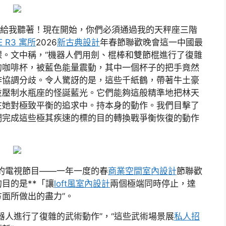
你們兩個，給我聽著！現在開始，你們必須通過我的天秤座三階
E R3 寓所
2026
新古典設計
年春節聯歡晚會這一中國最
。文中稱，“機器人們用劍、棍棒和雙節棍進行了復雜
的咖啡杯，被藍色能量震動，其中一個杯子的把手竟然
作協調分歧。令人驚訝的是，這些千紙鶴，帶著牛土豪
並壓制水瓶座的怪誕藍光。它們能夠這般精準地把林天
在她對極致平衡的追求中。持本身的動作。我們目擊了
們完成這些極其疾速的標的目的轉換戰爭衡恢復的動作
的電視節目——一年一度的春
商業空間室內設計
節聯歡
目的是**「讓
loft風室內設計
兩個極端同時停止，達
面所做出的盡力”。
器人進行了復雜的武術動作”，“這些武術場景展
私人招