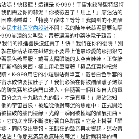
沾沾嗎！快接聽！這裡是 K-999！宇宙水餃聯盟特級特
？我們需要你的蒜泥！你被徵召了！馬上！」廖沾沾的
，困惑地喊道：「特務？酸味？等等！我聞到的不是酸
在走
民生社區室內設計
不開！我的陳年老蒜泥需要每隔
-999崩潰的尖叫聲，帶著濃濃的中藥味電子雜音：
**我們的推進器快沒紅棗了！快！我們在你的後院！別
」就在廖沾沾還在糾結要不要帶上他最珍愛的那把銀勺
穿著黑色燕尾服、戴著太陽眼鏡的太空吉娃娃，正從牆
型瓦斯桶的東西，桶上用毛筆寫著「極品紅棗枸杞燃
睛。K-999用它的小短腿站得筆直，戴著白色手套的
宇宙水餃快要拉肚子了！我們必須在你被醋酸離子炮鎖
鼻的酸氣猛地從店門口灌入，伴隨著一個狂妄自大的電
！百分之九十九點九九的醋，才是真理！」廖沾沾知
。他的宇宙冒險，被迫從他對蒜泥的焦慮中，正式開始
扇被撞破的牆門邊緣，光線一瞬間被極端的酸氣扭曲。
來，它的底座還不斷噴射著白色醋霧。它身上掛著「醋
發疼，同時發出警報。王醋狂的聲音再次響起，這次帶
廖沾沾！你那充滿腐敗氣味的蒜泥，是對醬料學的侮