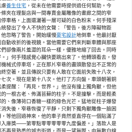
焦慮
養生住宅
，從未在他需要時提供過任何幫助。今
一條夾在理髮店與一間專賣金屬雕像的畫廊之間的窄
的停車格，上面還灑著一層可疑的白色粉末。何手殘深
系統發出了令人不快的女聲：「警告，後方障礙物距
」他忽略了警告，開始緩慢
豪宅設計
地倒車。他最討厭
刻自動收折的後視鏡。當他需要它們來判斷車體與那座
它們卻像兩片羞澀的耳朵一樣，優雅地縮了回去。同時
好。」何手殘感覺心臟快要跳出來了。他轉頭看去，發
層機械式停車塔，正在那片窄巷的盡頭散發出不正常的
始終空著，並且傳說只要有人敢在它面前失敗十八次，
十七次。現在是第十八次。他打了方向盤，車頭朝著銅
溫柔提醒：「再見，世界。」他沒有撞上獨角獸，但他
處的一根古老、佈滿苔蘚的柱子。不是撞擊，而是輕柔
郁的、像薄荷口香糖一樣的綠色光芒。猛地從柱子爆發
芒消失後，窄巷恢復了平靜，只剩下獨角獸雕像一臉困
轉，等他回過神來，他的車子竟然垂直停在一個貼滿了
車入庫獎——第零點零零零零零九度偏差。」落款人是
圍不再是熟悉的城市街道，而是一望無際、由無數白線