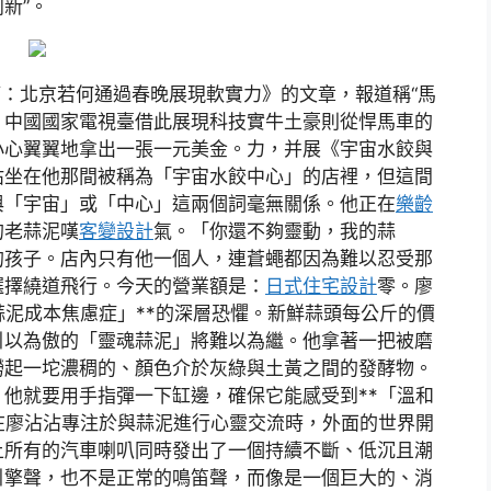
新”。
題為《春節：北京若何通過春晚展現軟實力》的文章，報道稱“馬
。中國國家電視臺借此展現科技實牛土豪則從悍馬車的
小心翼翼地拿出一張一元美金。力，并展《宇宙水餃與
沾坐在他那間被稱為「宇宙水餃中心」的店裡，但這間
與「宇宙」或「中心」這兩個詞毫無關係。他正在
樂齡
的老蒜泥嘆
客變設計
氣。「你還不夠靈動，我的蒜
的孩子。店內只有他一個人，連蒼蠅都因為難以忍受那
選擇繞道飛行。今天的營業額是：
日式住宅設計
零。廖
蒜泥成本焦慮症」**的深層恐懼。新鮮蒜頭每公斤的價
引以為傲的「靈魂蒜泥」將難以為繼。他拿著一把被磨
撈起一坨濃稠的、顏色介於灰綠與土黃之間的發酵物。
他就要用手指彈一下缸邊，確保它能感受到**「溫和
在廖沾沾專注於與蒜泥進行心靈交流時，外面的世界開
上所有的汽車喇叭同時發出了一個持續不斷、低沉且潮
引擎聲，也不是正常的鳴笛聲，而像是一個巨大的、消