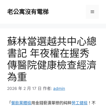
跳
至
老公寓沒有電梯
選
主
要
單
內
容
蘇林當選越共中心總
書記 年夜權在握秀
傳醫院健康檢查經濟
為重
2026 年 2 月 17 日
作者:
admin
「
餐飲業體檢
用金錢褻瀆單戀的純粹
勞工健檢
！不