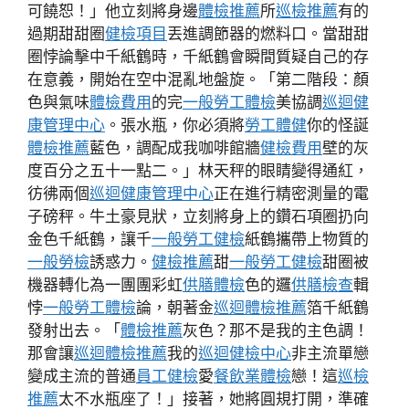
可饒恕！」他立刻將身邊
體檢推薦
所
巡檢推薦
有的
過期甜甜圈
健檢項目
丟進調節器的燃料口。當甜甜
圈悖論擊中千紙鶴時，千紙鶴會瞬間質疑自己的存
在意義，開始在空中混亂地盤旋。「第二階段：顏
色與氣味
體檢費用
的完
一般勞工體檢
美協調
巡迴健
康管理中心
。張水瓶，你必須將
勞工體健
你的怪誕
體檢推薦
藍色，調配成我咖啡館牆
健檢費用
壁的灰
度百分之五十一點二。」林天秤的眼睛變得通紅，
彷彿兩個
巡迴健康管理中心
正在進行精密測量的電
子磅秤。牛土豪見狀，立刻將身上的鑽石項圈扔向
金色千紙鶴，讓千
一般勞工健檢
紙鶴攜帶上物質的
一般勞檢
誘惑力。
健檢推薦
甜
一般勞工健檢
甜圈被
機器轉化為一團團彩虹
供膳體檢
色的邏
供膳檢查
輯
悖
一般勞工體檢
論，朝著金
巡迴體檢推薦
箔千紙鶴
發射出去。「
體檢推薦
灰色？那不是我的主色調！
那會讓
巡迴體檢推薦
我的
巡迴健檢中心
非主流單戀
變成主流的普通
員工健檢
愛
餐飲業體檢
戀！這
巡檢
推薦
太不水瓶座了！」接著，她將圓規打開，準確