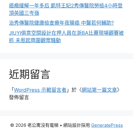
癌癥緩解一年多后 凱特王妃2秀傳醫院勞檢4小時登
頂英國三岑嶺
治秀傳醫院健康檢查療年夜腸癌 中醫若何輔助?
JIUYI俱意空間設計在押人員在浙BA比賽現場觀賽被
抓 未惹起周圍觀眾騷動
近期留言
「
WordPress 示範留言者
」於〈
網站第一篇文章
〉
發佈留言
© 2026 老公寓沒有電梯
• 網站設計採用
GeneratePress