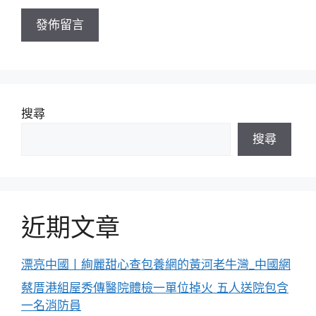
址
搜尋
搜尋
近期文章
漂亮中國丨絢麗甜心查包養網的黃河老牛灣_中國網
蔡厝港組屋秀傳醫院體檢一單位掉火 五人送院包含
一名消防員