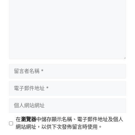
言
留
言
者
電
名
子
稱
郵
個
件
人
地
網
在
瀏覽器
中儲存顯示名稱、電子郵件地址及個人
址
站
網站網址，以供下次發佈留言時使用。
網