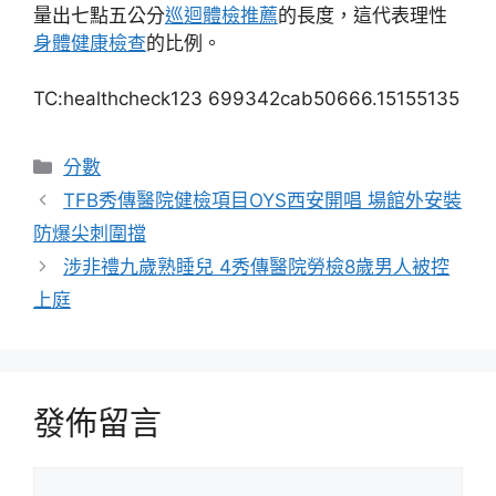
量出七點五公分
巡迴體檢推薦
的長度，這代表理性
身體健康檢查
的比例。
TC:healthcheck123 699342cab50666.15155135
分
分數
類
TFB秀傳醫院健檢項目OYS西安開唱 場館外安裝
防爆尖刺圍擋
涉非禮九歲熟睡兒 4秀傳醫院勞檢8歲男人被控
上庭
發佈留言
留