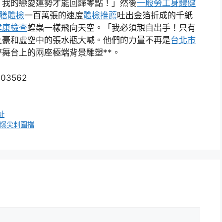
，我的戀愛運勢才能回歸零點！」然後
一般勞工身體健
供膳體檢
一百萬張的速度
體檢推薦
吐出金箔折成的千紙
健康檢查
蝗蟲一樣飛向天空。「我必須親自出手！只有
土豪和虛空中的張水瓶大喊。他們的力量不再是
台北巿
秤舞台上的兩座極端背景雕塑**。
703562
址
防爆尖刺圍擋