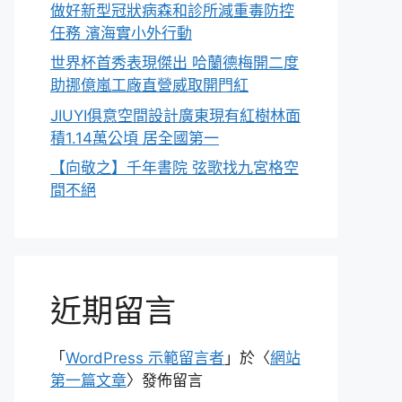
做好新型冠狀病森和診所減重毒防控
任務 濱海實小外行動
世界杯首秀表現傑出 哈蘭德梅開二度
助挪億嵐工廠直營威取開門紅
JIUYI俱意空間設計廣東現有紅樹林面
積1.14萬公頃 居全國第一
【向敬之】千年書院 弦歌找九宮格空
間不絕
近期留言
「
WordPress 示範留言者
」於〈
網站
第一篇文章
〉發佈留言