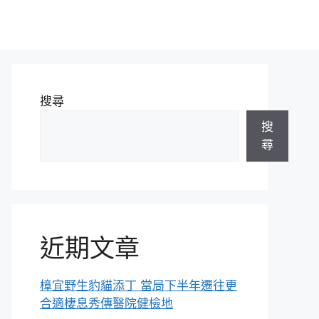
搜尋
搜
尋
近期文章
樟宜野生豹貓添丁 當局下半年遷往更
合適棲息秀傳醫院健檢地