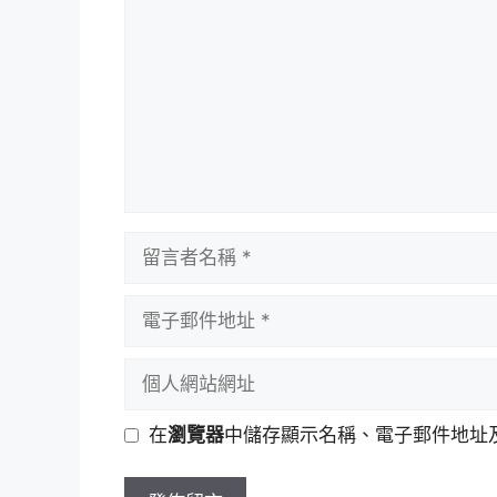
言
留
言
者
電
名
子
稱
郵
個
件
人
地
網
在
瀏覽器
中儲存顯示名稱、電子郵件地址
址
站
網