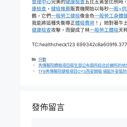
管理中心
完美的
健康檢查
五比五黃金比例時
康檢查
，
健檢推薦
販賣機開始以每秒
一般+
鶴，它們
一般勞工健檢
像金色
一般勞工身體
我能將這種失衡導正
體檢費用
！」她對著牛
健康檢查
攻擊，而變成了林
一般勞工體檢
天
TC:healthcheck123 699342c8a609f6.37
分
分數
類
秀傳醫院體檢項目衛生部公布兩所綜合診療所的地
TFB秀傳醫院健檢項目OYS西安開唱 場館外安裝
發佈留言
留