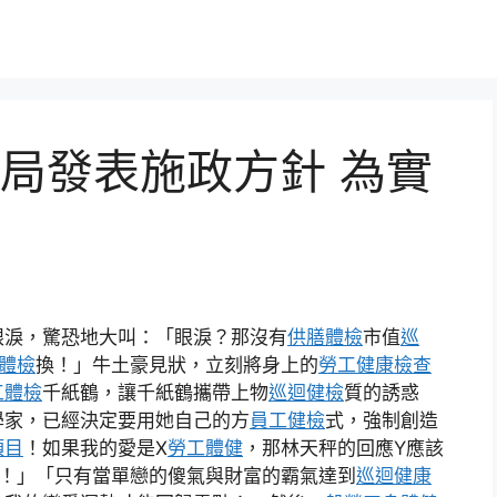
局發表施政方針 為實
眼淚，驚恐地大叫：「眼淚？那沒有
供膳體檢
市值
巡
體檢
換！」牛土豪見狀，立刻將身上的
勞工健康檢查
工體檢
千紙鶴，讓千紙鶴攜帶上物
巡迴健檢
質的誘惑
學家，已經決定要用她自己的方
員工健檢
式，強制創造
項目
！如果我的愛是X
勞工體健
，那林天秤的回應Y應該
！」「只有當單戀的傻氣與財富的霸氣達到
巡迴健康