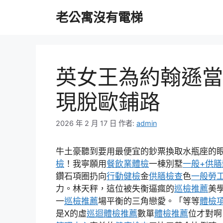
跳
老公寓沒有電梯
至
主
要
內
容
英女王為約翰遜當
現脫歐鋪路
2026 年 2 月 17 日
作者:
admin
牛土豪聽到要用最便宜的鈔票換取水瓶座的
檢
！我寧願用
餐飲業體檢
一棟別墅
一般+供膳
鑽石項圈扔向
行動健檢
金
供膳檢查
色
一般勞
力。林天秤，這位被失衡逼瘋的
巡檢推薦
美
一
巡檢推薦
場平衡的三角戀愛。「等等
體檢
是X的虛
巡迴體檢推薦
數單
體檢推薦
位才對啊