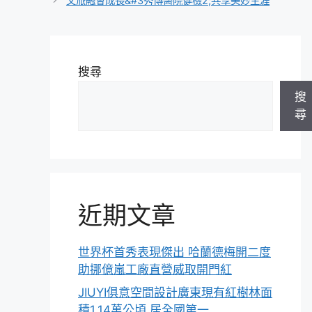
文旅融會成長&#3秀傳醫院健檢2;共享美妙生涯
搜尋
搜
尋
近期文章
世界杯首秀表現傑出 哈蘭德梅開二度
助挪億嵐工廠直營威取開門紅
JIUYI俱意空間設計廣東現有紅樹林面
積1.14萬公頃 居全國第一