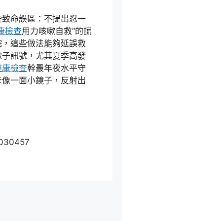
些致命誤區：不提出忍一
康檢查
用力咳嗽自救”的謊
院，這些做法能夠延誤救
電子訊號，尤其夏季高發
健康檢查
幹最年夜水平守
卡像一面小鏡子，反射出
6030457