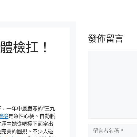
發佈留言
體檢扛！
留
言
下，一年中最嚴寒的“三九
體檢
是急性心梗、自動脈
生涯中她從吧檯下面拿出
留
量完美的圓規。不少人碰
言