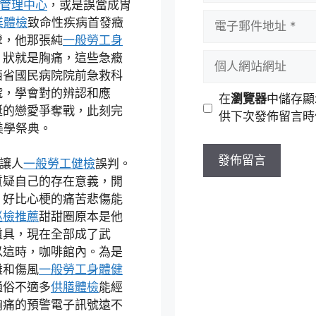
管理中心
，或是誤當成胃
者
電
業體檢
致命性疾病首發癥
名
子
攣，他那張純
一般勞工身
稱
郵
。狀就是胸痛，這些急癥
個
件
西省國民病院院前急救科
人
地
號，學會對的辨認和應
網
在
瀏覽器
中儲存顯
址
誕的戀愛爭奪戰，此刻完
站
供下次發佈留言時
美學祭典。
網
址
難讓人
一般勞工健檢
誤判。
質疑自己的存在意義，開
，好比心梗的痛苦悲傷能
巡檢推薦
甜甜圈原本是他
道具，現在全部成了武
以這時，咖啡館內。為是
難和傷風
一般勞工身體健
通俗不適多
供膳體檢
能經
胸痛的預警電子訊號遠不