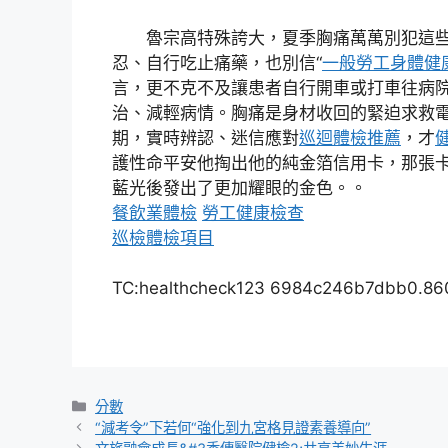
魯宗高特殊誇大，夏季胸痛萬萬別犯這
忍、自行吃止痛藥，也別信“
一般勞工身體健
言，更不克不及讓患者自行開車或打車往病
治、減輕病情。胸痛是身材收回的緊迫求救
期，實時辨認、迷信應對
巡迴體檢推薦
，才
護性命平安他掏出他的純金箔信用卡，那張
藍光後發出了更加耀眼的金色。。
餐飲業體檢
勞工健康檢查
巡檢
體檢項目
TC:healthcheck123 6984c246b7dbb0.8
分
分數
類
“減考令”下若何“強化到九宮格見證素養導向”