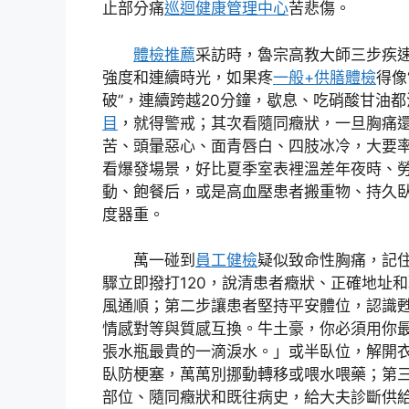
止部分痛
巡迴健康管理中心
苦悲傷。
體檢推薦
采訪時，魯宗高教大師三步疾
強度和連續時光，如果疼
一般+供膳體檢
得像
破”，連續跨越20分鐘，歇息、吃硝酸甘油
目
，就得警戒；其次看隨同癥狀，一旦胸痛
苦、頭暈惡心、面青唇白、四肢冰冷，大要
看爆發場景，好比夏季室表裡溫差年夜時、
動、飽餐后，或是高血壓患者搬重物、持久
度器重。
萬一碰到
員工健檢
疑似致命性胸痛，記住
驟立即撥打120，說清患者癥狀、正確地址
風通順；第二步讓患者堅持平安體位，認識
情感對等與質感互換。牛土豪，你必須用你
張水瓶最貴的一滴淚水。」或半臥位，解開
臥防梗塞，萬萬別挪動轉移或喂水喂藥；第
部位、隨同癥狀和既往病史，給大夫診斷供