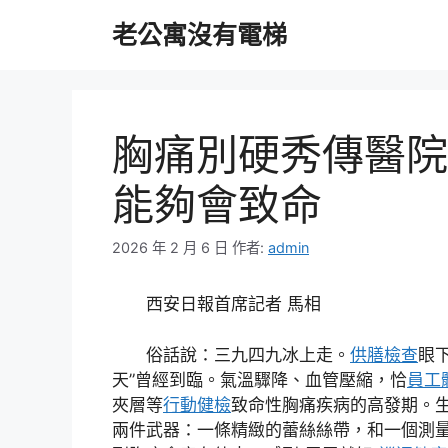
跳
老公寓沒有電梯
至
主
要
內
容
胸痛別硬秀傳醫院
能夠會致命
2026 年 2 月 6 日
作者:
admin
西安日報首席記者 馬相
俗話說：三九四九冰上走。
供膳檢查
眼
天”曾經到臨。氣溫驟降、血管壓縮，恰
員工
夾層等
行動健檢
致命性胸痛疾病的高發期。
兩件武器：一條精緻的蕾絲絲帶，和一個測