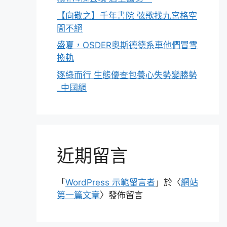
【向敬之】千年書院 弦歌找九宮格空
間不絕
盛夏，OSDER奧斯德德系車他們冒雪
換軌
逐綠而行 生態優查包養心失勢變勝勢
_中國網
近期留言
「
WordPress 示範留言者
」於〈
網站
第一篇文章
〉發佈留言