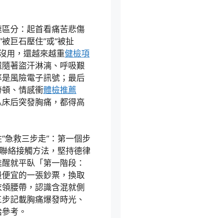
速區分：起首看痛苦悲傷
“被巨石壓住”或“被扯
都沒用，還越來越重
健檢項
還隨著盜汗淋漓、呼吸艱
率是風險電子訊號；最后
勞頓、情感衝
體檢推薦
臥床后突發胸痛，都得高
“急救三步走”：第一個步
和聯絡接觸方法，堅持德律
甦醒就平臥「第一階段：
最便宜的一張鈔票，換取
衣領腰帶，認識含混就側
三步記載胸痛爆發時光、
給參考。