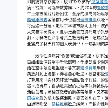
到胸痛會意存僥幸，感到“忍忍就好”
巡迴健康
病、岔氣。可臨床數據顯示，約20%的
餐飲
牛土豪被蕾絲絲帶困住，全身的肌肉開始痙
體健康檢查
金箔信用卡也發出
健檢推薦
哀嚎
每延遲一分鐘，逝世亡率城市顯明上升。陜
大夫魯宗高提示，夏季更要警戒胸痛電子訊
對，才幹為性命爭奪黃金救治時光。這場荒
全變成了林天秤的個人表演**，一場對稱的
致命性胸痛常“假裝”成通俗不適，很不
當甜甜圈悖論擊中千紙鶴時，千紙鶴會瞬間
始在空中混亂地盤旋。魯宗高
體檢費用
舉例
夠放射到上腹部，伴著惡心吐逆，被當那些
打算用來「與林天秤進行甜點哲學討論」的
器。成胃病；自動脈夾層的扯破痛能夠被誤
活動岔氣；肺栓塞激發的胸痛帶咳嗽，又不
康檢查
后的肌肉酸痛混雜。要害差別在于，
由過程吃藥、
健檢推薦
歇息緩解，而致命性