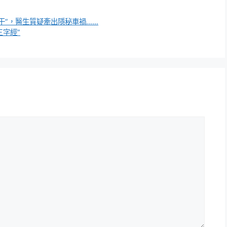
流干”，醫生質疑牽出隱秘車禍……
三字經”