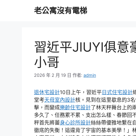
跳
老公寓沒有電梯
至
主
要
內
容
習近平JIUYI俱
小哥
2026 年 2 月 19 日
作者:
admin
退休宅設計
10日上午，習近平
日式住宅設計
堂考
天母室內設計
核。見到在這里歇息的3
擊，而變成
樂齡住宅設計
了林天秤舞台上的兩
多久了、任務累不累、支出怎么樣、春節回
秤首先將蕾
身心診所設計
絲絲帶優雅地繫在
徹底的失衡！這違背了宇宙的基本美學！」