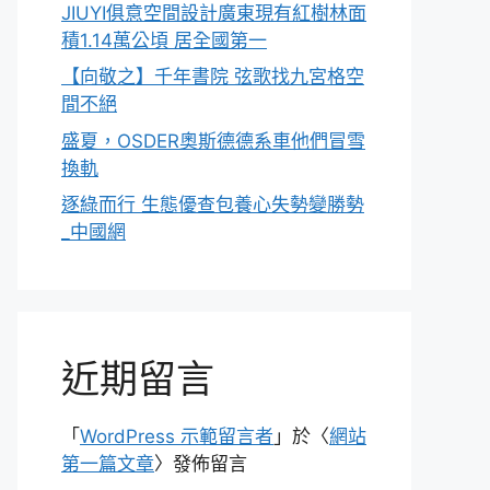
JIUYI俱意空間設計廣東現有紅樹林面
積1.14萬公頃 居全國第一
【向敬之】千年書院 弦歌找九宮格空
間不絕
盛夏，OSDER奧斯德德系車他們冒雪
換軌
逐綠而行 生態優查包養心失勢變勝勢
_中國網
近期留言
「
WordPress 示範留言者
」於〈
網站
第一篇文章
〉發佈留言