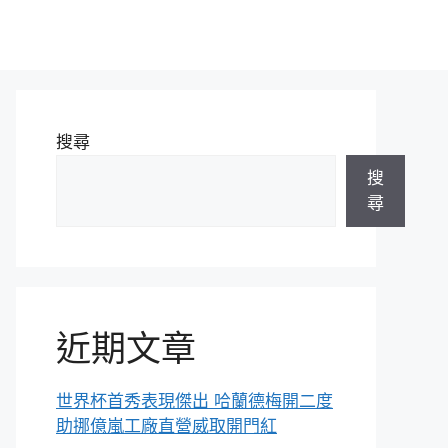
搜尋
搜
尋
近期文章
世界杯首秀表現傑出 哈蘭德梅開二度
助挪億嵐工廠直營威取開門紅