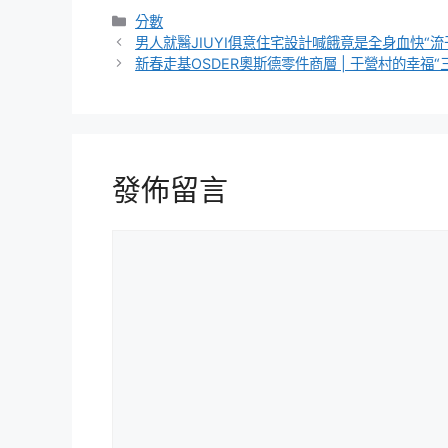
分
分數
類
男人就醫JIUYI俱意住宅設計喊餓竟是全身血快“
新春走基OSDER奧斯德零件商層 | 于營村的幸福“
發佈留言
留
言