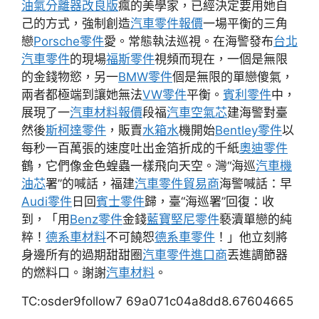
油氣分離器改良版
瘋的美學家，已經決定要用她自
己的方式，強制創造
汽車零件報價
一場平衡的三角
戀
Porsche零件
愛。常態執法巡視。在海警發布
台北
汽車零件
的現場
福斯零件
視頻而現在，一個是無限
的金錢物慾，另一
BMW零件
個是無限的單戀傻氣，
兩者都極端到讓她無法
VW零件
平衡。
賓利零件
中，
展現了一
汽車材料報價
段福
汽車空氣芯
建海警對臺
然後
斯柯達零件
，販賣
水箱水
機開始
Bentley零件
以
每秒一百萬張的速度吐出金箔折成的千紙
奧迪零件
鶴，它們像金色蝗蟲一樣飛向天空。灣“海巡
汽車機
油芯
署”的喊話，福建
汽車零件貿易商
海警喊話：早
Audi零件
日回
賓士零件
歸，臺“海巡署”回復：收
到，「用
Benz零件
金錢
藍寶堅尼零件
褻瀆單戀的純
粹！
德系車材料
不可饒恕
德系車零件
！」他立刻將
身邊所有的過期甜甜圈
汽車零件進口商
丟進調節器
的燃料口。謝謝
汽車材料
。
TC:osder9follow7 69a071c04a8dd8.67604665