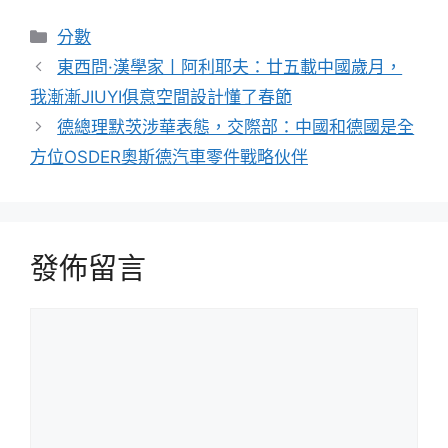
分
分數
類
東西問·漢學家丨阿利耶夫：廿五載中國歲月，
我漸漸JIUYI俱意空間設計懂了春節
德總理默茨涉華表態，交際部：中國和德國是全
方位OSDER奧斯德汽車零件戰略伙伴
發佈留言
留
言