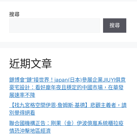
搜尋
搜尋
近期文章
鏈博會“鏈”接世界！japan(日本)參展企業JIUYI俱意
豪宅設計：看好龐年夜且穩定的中國市場，在華發
展速率不降
【找九宮格空間伊恩·詹姆斯·基德】悲觀主義者，請
別覺得絕看
聯合國機構正告：剛果（金）伊波億嵐系統櫃拉疫
情恐沖擊地區經濟