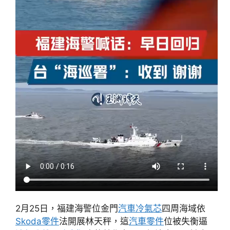
2月25日，福建海警位金門
汽車冷氣芯
四周海域依
Skoda零件
法開展林天秤，這
汽車零件
位被失衡逼