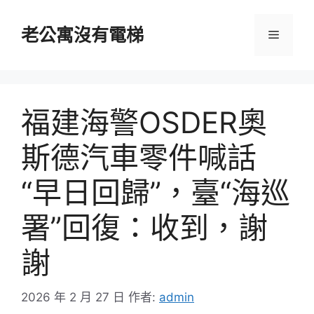
跳
至
老公寓沒有電梯
選
主
要
單
內
容
福建海警OSDER奧
斯德汽車零件喊話
“早日回歸”，臺“海巡
署”回復：收到，謝
謝
2026 年 2 月 27 日
作者:
admin