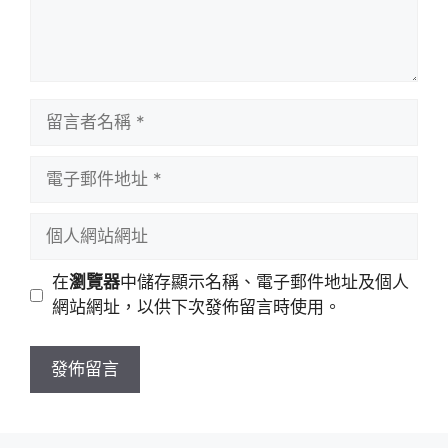
留
言
者
電
名
子
稱
郵
個
件
人
地
網
在
瀏覽器
中儲存顯示名稱、電子郵件地址及個人
址
站
網站網址，以供下次發佈留言時使用。
網
址