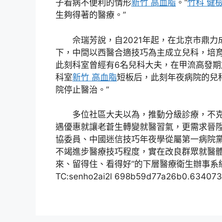
子看病不便利的情形
新竹 高血脂
。“
竹科 健
生夠得著的醫療。”
佘瑞芳說，自2021年起，在北京市鼎
下，中間以西醫合適技巧為主成立兒科，培
此刻科室曾經有6名兒科大夫，在甲流高發期
科室
新竹 高血脂
短板后，此刻年夜病院的兒
院停止醫治。”
多位社區大夫以為，推動分級診療，不
遇優惠就讓老蒼生轉變就醫習氣，更需求晉
協委員、中國迷信技巧年夜學從屬第一病院
不竭進步醫療技巧程度，實在改良群眾就醫體
來、留得住、看得好”的下層醫療衛生辦事系
TC:senho2ai2l 698b59d77a26b0.63407