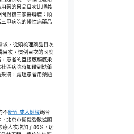
病用藥的藥品目次比順義
中間對接三家醫聯體：順
括三甲病院的慢性病藥品
需求，從頭梳理藥品目次
購目次。慣例目次的國度
高，患者的直接感觸感染
來社區病院時如碰到缺藥
點采購，處理患者用藥題
的不
新竹 成人健檢
竭晉
診。北京市衛健委數據顯
診療人次增加了86%，居