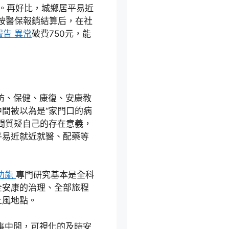
月。再好比，城鄉居平易近
，按醫保報銷結算后，在社
報告 異常
破費750元，能
防、保健、康復、安康教
間被以為是“家門口的病
間質疑自己的存在意義，
平易近就近就醫、配藥等
功能
專門研究基本是全科
全安康的治理、全部旅程
上風地點。
事中間，可視化的及時安