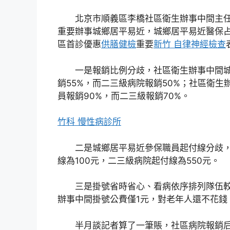
北京市順義區李橋社區衛生辦事中間主
重要辦事城鄉居平易近，城鄉居平易近醫保
區首診優惠
供膳健檢
重要
新竹 自律神經檢查
一是報銷比例分歧，社區衛生辦事中間
銷55%，而二三級病院報銷50%；社區衛生
員報銷90%，而二三級報銷70%。
竹科 慢性病診所
二是城鄉居平易近參保職員起付線分歧
線為100元，二三級病院起付線為550元。
三是掛號省時省心、看病依序排列隊伍
辦事中間掛號公費僅1元，對老年人還不花錢
半月談記者算了一筆賬，社區病院報銷