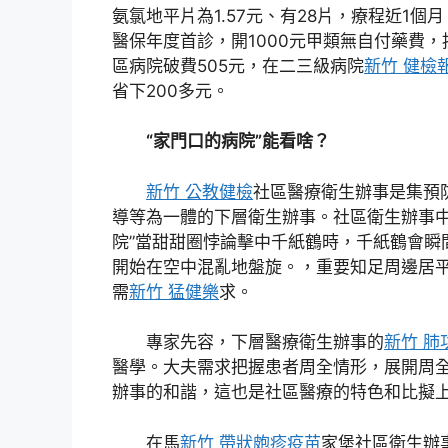
氨氯地平片為1.57元、有28片，療程近1個
醫保年度首診，開1000元甲類無自付藥費
區病院破費505元，在二三級病院
新竹 健檢
省下200多元。
“家門口的病院”能看啥？
新竹 公教健檢
社區醫療衛生辦事是集預
導等為一體的下層衛生辦事。社區衛生辦事中
院”當甜甜圈悖論擊中千紙鶴時，千紙鶴會瞬
開始在空中混亂地盤旋。，重要知足周邊居
需
新竹 猛健樂
求。
專家先容，下層醫療衛生辦事的
新竹 肺
醫學。大夫需求把握患者周全情形，展開周
辦事的和諧，這也是社區醫療的特色和比擬
在馬
新竹 帶狀皰疹疫苗
家堡社區衛生辦