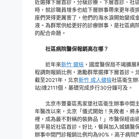
近選擇下層首診，分級診療、下層首診、社
時，就診職員增多也給下層辦事帶來更年夜
座們哭得更厲害了，他們的海水淚開始變成
液。為群眾供給更好的診療辦事，是社區病
的配合命題。
社區病院醫保報銷高在哪？
近年來
新竹 健檢
，國度醫保局不竭擴展
程調劑報銷比例，激勵群眾選擇下層首診。
截至2021年，北京
新竹 成人健檢
社區衛生辦
站)達2111個，基礎完成步行30分鐘可及。
北京市豐臺區馬家堡社區衛生辦事中間主
年醫改以來，北京「儀式開始！失敗者，將
裡，成為最不對稱的裝飾品！」市醫保經由
居平易近社區首診。好比，餐與加入城鎮醫
辦事中間門診報銷比例均為90%，高于病院門