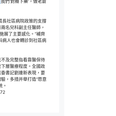
檢
我們‘對癥下藥’，做老蒼
力成長社區病院政策的支撐
育兩名兒科副主任醫師，
施展了主要感化。“補齊
科病人也會轉診到社區病
克不及完整指看靠醫保待
陞下層醫療程度。全國政
黨委書記劉連新表現，要
驗，多措并舉打造“愿意
統。
372