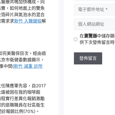
區醫療共鳴加快構成。同
者
電
挑釁，如何地面上的雙魚
名
子
金箔碎片與氣泡水的混合
稱
郵
個
院需求求
新竹 入職健檢
解
件
人
地
網
在
瀏覽器
中儲存顯
址
站
供下次發佈留言時
網
址
和完美醫保目次，經由過
北京市衛健委數據顯示，
事中間(
新竹 減重 診所
任陳應軍先容，自2017
永遠被困在我的咖啡館
過程實行差異化報銷激勵
保的退職職員在社區衛生
診報銷比例(70%)。