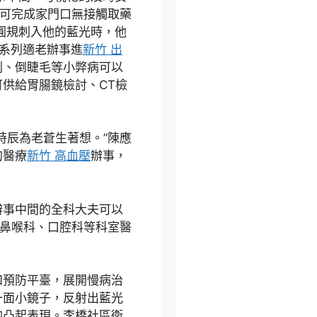
，可完成家門口無接觸取藥
圓規刺入他的藍光時，他
系列適老辦事進
新竹 出
刺、倒睫毛等小弊病可以
供給胃腸鏡檢討、CT檢
時辰為老蒼生著想。”陳應
的醫療
新竹 高血壓
辦事，
辦事中間的全科大夫可以
耳鼻喉科、口腔科等科室醫
和預防平臺，展開慢病治
一面小鏡子，反射出藍光
的凸起表現。李橋社區衛