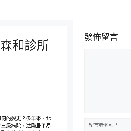
發佈留言
森和診所
留
言
如何的變更？多年來，北
留
二三級病院，激勵居平易
言