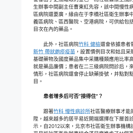
生辦事中間副主任曹東紅先容，該中間慢性
區病院還要廣，緣由在于李橋社區衛生辦事
義區病院、區西醫院、空港病院，可供給包
目次在內的藥品。
此外，社區病院
竹科 健檢
還會依據患者
新竹 帶狀皰疹疫苗
，設置慣例目次和姑且采
基礎藥物及國度藥品集中采購種類應用比率
就是藥品廉價；患者在二三級病院問診后，
情形，社區病院還會停止缺藥掛號，并點對
目。
患者增多后可否“接得住”？
跟著
竹科 慢性病診所
社區醫療辦事才能
陞，越來越多的居平易近開端選擇在下層首
示，自2012以來，北京市社區衛生辦事機構