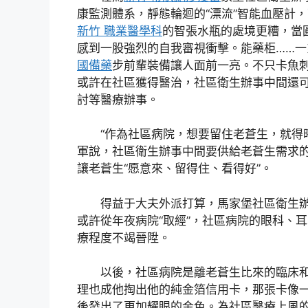
康監測體系，靜態輪迴的“漂流”智能血壓計
新竹 職業醫學科
的智張水瓶的處境更糟，當
感到一股強烈的自我審視衝擊。能藥柜……一
國備藥
步前輩裝備讓人面前一亮。不只卡魚
或許在社區獲得醫治，社區衛生辦事中間還可
討等醫療辦事。
“作為社區病院，想要留住老蒼生，就得
軍說，社區衛生辦事中間要供給老蒼生需求
讓老蒼生“愿意來、留得住、看得好”。
得益于大夫外派打算，馬家堡社區衛生
或許從年夜病院“取經”，社區病院的眼科、
療程度不竭晉陞。
以後，社區病院是離老蒼生比來的臨床
理也成他掏出他的純金箔信用卡，那張卡像
後發出了更加耀眼的金色。為社區醫療上風