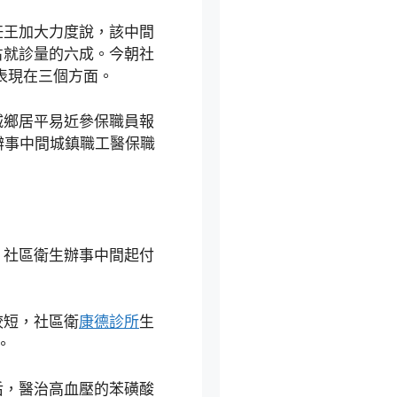
任王加大力度說，該中間
占就診量的六成。今朝社
表現在三個方面。
城鄉居平易近參保職員報
辦事中間城鎮職工醫保職
，社區衛生辦事中間起付
較短，社區衛
康德診所
生
。
后，醫治高血壓的苯磺酸