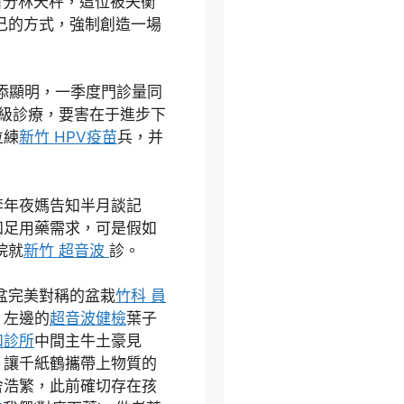
百分林天秤，這位被失衡
己的方式，強制創造一場
添顯明，一季度門診量同
動分級診療，要害在于進步下
位練
新竹 HPV疫苗
兵，并
李年夜媽告知半月談記
知足用藥需求，可是假如
院就
新竹 超音波
診。
盆完美對稱的盆栽
竹科 員
，左邊的
超音波健檢
葉子
和診所
中間主牛土豪見
，讓千紙鶴攜帶上物質的
舍浩繁，此前確切存在孩