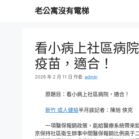
跳
老公寓沒有電梯
至
主
要
內
容
看小病上社區病院
疫苗，適合！
2026 年 2 月 11 日
作者:
admin
原題目：看小病上社區病院，適合！
新竹 成人健檢
半月談記者：陳旭 俠克
一項醫保報銷政策，能給醫療系統帶來
京保持社區衛生辦事中間醫保報銷比例高于