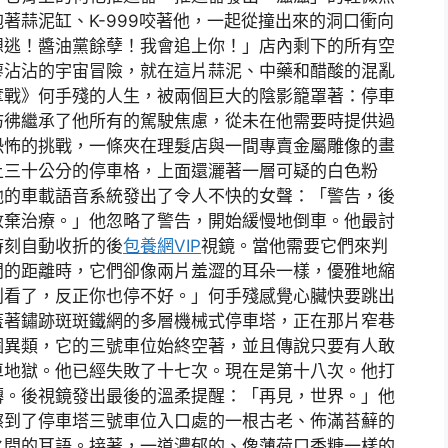
著蒜泥缸、K-999咬著他，一起從撞出來的洞口衝向
想逃！醬油黨餘孽！我會追上你！」店內剩下的所有空
廖沾沾的宇宙冒險，就在這片蒜泥、中藥和醋酸的混亂
奪戰》何手殘的人生，被兩個巨大的陰影籠罩著：停車
彷彿繼承了他所有的駕駛焦慮，從未在他需要時提供過
恐怖的挑戰，一條夾在理髮店與一間專賣金屬雕像的畫
上三十公分的停車格，上面還灑著一層可疑的白色粉
他的車載語音系統發出了令人不快的女聲：「警告，後
放棄治療。」他忽略了警告，開始緩慢地倒車。他最討
時刻自動收折的後
包養網VIP
視鏡。當他需要它們來判
間的距離時，它們卻像兩片羞澀的耳朵一樣，優雅地縮
別看了，反正你也停不好。」何手殘感覺心臟快要跳出
蓋著鏽跡斑斑鐵網的多層機械式停車塔，正在那片窄巷
個異類，它的三號車位始終空著，並且傳說只要有人敢
車地獄。他已經失敗了十七次。現在是第十八次。他打
轉。後視鏡發出最後的溫柔提醒：「再見，世界。」他
擦到了停車塔三號車位入口處的一根古老、佈滿苔蘚的
之間的耳語。接著，一道濃郁的、像薄荷口香糖一樣的