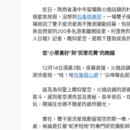
近日，陜西省漢中市留壩縣火燒店鎮的村
宿歇息放假，沒想到
包養俱樂部
，一場雙子
場收回了雙子座流星雨不雅測運動招募，包括
來自西安的200多名游客離開這里，村里熱
人日報》記者，瞻仰星空，是眼下蓬勃成長
從“小眾喜好”到“民眾花費”的跨越
12月14日清晨3點，夜幕高揚。火燒
測流星雨，“哇！哇
包養甜心網
！”尖啼聲此
談及為何愛上瞻仰星空，火燒店鎮的游客
星斗，感到星空漂亮並且奧秘。長年夜后，
玩，開端往合適不雅星的處所觀光。
實在，雙子座流星雨劃留宿空的那一晚
處，無論是扛著“蛇矛短炮”的專門研究攝影