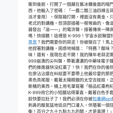
衝到後廚，打開了一個藏在舊冰櫃後面的暗
西。他輸入了密碼：「一醬二醋三油四辣五
派才會用）。保險箱打開，裡面沒有黃金，
老式的對講機，但頂部插著一根彎曲的、像
器發出「滋——」的電流聲，接著傳來一陣
嗎！快接聽！這裡是 K-999！宇宙水餃聯
意思
？我們需要你的蒜泥！你被徵召了！馬
他捏著對講機，困惑地喊道：「特務？酸味
味！還有，我現在走不開！我的陳年老蒜泥需
999崩潰的尖叫聲，帶著濃濃的中藥味電子雜
們的推進器快沒紅棗了！快！我們在你的後
在廖沾沾還在糾結要不要帶上他最珍愛的那
黑色燕尾服、戴著太陽眼鏡的太空吉娃娃，
斯桶的東西，桶上用毛筆寫著「極品紅棗枸
K-999用它的小短腿站得筆直，戴著白色
餃快要拉肚子了！我們必須在你被
包養網ppt
刺鼻的酸氣猛地從店門口灌入，伴隨著一個
衡！百分之九十九點九九的醋，才是真理！