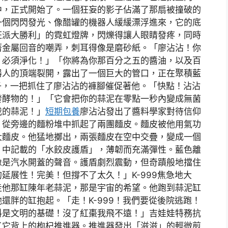
中，正式開始了。一個狂妄的影子佔滿了那扇被撞破的
一個閃閃發光、像醋罐的機器人緩緩漂浮進來，它的底
狂派大勝利」的霓虹燈牌，閃爍得讓人眼睛發疼，同時
著金屬回音的嘲弄，刺耳得像是磨砂紙。「廖沾沾！你
！必須淨化！」「你將為你那百分之五的醬油，以及百
器人的頂端裂開，露出了一個巨大的管口，正在聚積藍
爪子，一把抓住了廖沾沾的褲腳催促著他。「快點！沾沾
發酵物的！」「它會把你的蒜泥在零點一秒內變成無菌
我的蒜泥！」
短期包養
廖沾沾發出了醬料學家對待信仰
，從旁邊的麵粉堆中抓起了兩團麵皮。麵皮被他用氣功
大麵皮。他猛地擲出，兩張麵皮在空中交疊，變成一個
》中記載的「水餃皮護盾」，薄韌而充滿彈性。藍色離
像是汽水開蓋的聲音。護盾劇烈震動，但奇蹟般地擋住
延展性！完美！但撐不了太久！」K-999焦急地大
走他那缸陳年老蒜泥，那是宇宙的希望。他跑到蒜泥缸
還胖的缸抱起。「走！K-999！我們要從後院逃跑！
料是文明的基礎！沒了紅棗我飛不遠！」吉娃娃特務抗
了它背上的枸杞推進器。推進器發出「滋滋」的輕微煎