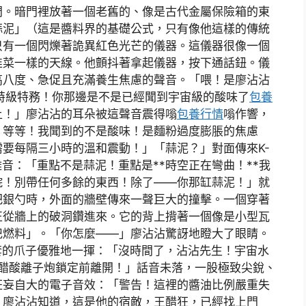
門。暗門裡放著一個老舊的、像是古代金屬保險箱的東
蒜泥」（這是醬料界的基礎公式，只有像他這樣的傳統
只有一個閃爍著詭異紅色光芒的儀器。這儀器很像一個
韭菜一樣的天線。他顫抖著拿起儀器，按下通話鈕。儀
高八度、急促且充滿養生焦慮的聲音。「喂！是廖沾沾
盟特級特務！你那邊是不是已經聞到宇宙級的酸味了
包養
上！」廖沾沾的耳朵被這聲音震得嗡
包養行情
嗡作響，
？等等！我聞到的不是酸味！是麵粉過度膨脹的焦慮
要每隔三小時的溫和震動！」「蒜泥？」對面傳來K-
音：「重點不是蒜泥！重點是**時空正在彎曲！**我
院！別帶任何多餘的東西！除了——你那缸蒜泥！」就
把銀勺時，外面的牆壁傳來一聲巨大的撞擊。一個穿著
正從牆上的破洞鑽進來。它的背上揹著一個像是小型瓦
杞燃料」。「你怎麼——」廖沾沾驚訝地瞪大了眼睛。
手套的爪子優雅地一揮：「沒時間了，沾沾先生！宇宙水
醋酸離子炮鎖定前離開！」話音未落，一股極致尖銳、
狂妄自大的電子音效：「警告！這裡的醬油比例嚴重失
」廖沾沾知道，這是他的宿敵，王醋狂，已經找上門