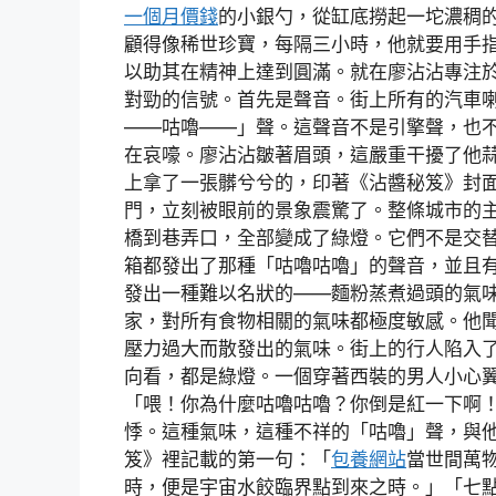
一個月價錢
的小銀勺，從缸底撈起一坨濃稠
顧得像稀世珍寶，每隔三小時，他就要用手指
以助其在精神上達到圓滿。就在廖沾沾專注
對勁的信號。首先是聲音。街上所有的汽車
——咕嚕——」聲。這聲音不是引擎聲，也
在哀嚎。廖沾沾皺著眉頭，這嚴重干擾了他
上拿了一張髒兮兮的，印著《沾醬秘笈》封
門，立刻被眼前的景象震驚了。整條城市的
橋到巷弄口，全部變成了綠燈。它們不是交
箱都發出了那種「咕嚕咕嚕」的聲音，並且
發出一種難以名狀的——麵粉蒸煮過頭的氣
家，對所有食物相關的氣味都極度敏感。他
壓力過大而散發出的氣味。街上的行人陷入
向看，都是綠燈。一個穿著西裝的男人小心
「喂！你為什麼咕嚕咕嚕？你倒是紅一下啊
悸。這種氣味，這種不祥的「咕嚕」聲，與
笈》裡記載的第一句：「
包養網站
當世間萬
時，便是宇宙水餃臨界點到來之時。」「七