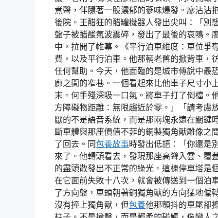
煮聲，伴隨著一股濃郁的蔘味爆發。廖沾沾抱
後院。王醋狂的醋罐機器人發出尖叫：「別
盤子被醋酸氣波震碎，發出了最後的哀鳴。
中，拉開了帷幕。《平行泊車維度：車位爭
費，以及平行泊車。他那輛老舊的掀背車，
任何幫助。今天，他面臨的是城市傳說中最
廊之間的窄巷。一個看起來比他車子尺寸小
末。何手殘深吸一口氣。將車子打了倒檔。
方障礙物距離：無限趨近於零。」「請考慮
厭的不是語音系統，而是那兩塊永遠在關鍵
斷車體與那座價值不菲的銅製獨角獸雕像之
了回去。同
包養故事
時發出低語：「你還是
來了。他轉頭看去，發現那座高聳入雲、覆
的盡頭散發出不正常的綠光。這棟停車塔是
在它面前失敗十八次，就會被傳送到一個泊
了方向盤，車頭朝著銅獨角獸的方向猛地偏
沒有撞上獨角獸，但
包養
他那顫抖的車尾卻
柱子。不是撞擊，而是輕柔的碰觸，像戀人