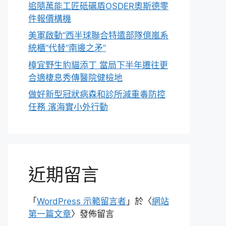
追隨萬能工匠砥礪盾OSDER奧斯德零
件報價構機
美軍啟動“西半球聯合特遣部隊億嵐系
統櫃”代替“南邊之矛”
樟宜野生豹貓添丁 當局下半年遷往更
合適棲息秀傳醫院健檢地
做好新型冠狀病森和診所減重毒防控
任務 濱海實小外行動
近期留言
「
WordPress 示範留言者
」於〈
網站
第一篇文章
〉發佈留言