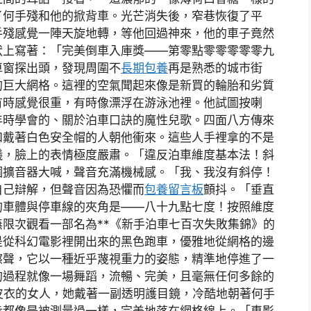
了何手殘和他的掀背車。光芒消失後，窄巷恢復了平
手殘感覺一陣天旋地轉，等他回過神來，他的車子竟然
狀上寫著：「完美倒車入庫獎——第零點零零零零零九
車窗探出頭，發現周圍不
長期包養
再是熟悉的城市街
的巨大網格。這裡的空氣聞起來像是新買的輪胎和劣質
有時感覺很重，有時像漂浮在游泳池裡。他試圖按喇
年時學會的、關於泊車口訣的魔性兒歌。四面八方傳來
和戴著白色安全帽的人朝他衝來。這些人手裡拿的不是
儀，臉上的表情極度嚴肅。「違反泊車維度基本法！斜
個擴音器大喊，聲音充滿機械感。「我、我沒有斜停！
自己辯解，但聲音因為恐懼而
包養留言板
顫抖。「垂直
的車體與停車線的夾角是——八十九點七度！按照維度
限次觀看一部名為**《新手泊車七百次失敗集錦》的
是從科幻電影裡開出來的黑色跑車，優雅地從網格的邊
擦聲，它以一種近乎蔑視重力的姿態，精準地停進了一
的過程就像一場舞蹈，流暢、完美，且毫無任何多餘的
皮衣的女人，她戴著一副透明護目鏡，冷酷地朝著何手