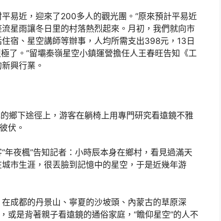
平易近，迎來了200多人的觀光團。“原來預計平易近
座流星雨讓冬日里的村落熱烈起來。月初，我們就向市
住宿、星空講師等辦事，人均所需支出398元，13日
烈極了。”留壩秦嶺星空小鎮運營擔任人王春旺告知《工
的新興行業。
店鎮的鄉下途徑上，游客在躺椅上用專門研究看遠鏡不雅
起彼伏。
“年夜楓”告知記者：小時辰本身在鄉村，看見過滿天
在城市生涯，很丟臉到記憶中的星空，于是近幾年游
，在成都的丹景山、寧夏的沙坡頭、內蒙古的草原深
師，或是背著親子看遠鏡的通俗家庭，“瞻仰星空”的人不