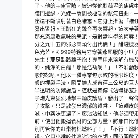
了。他的宇宙冒險，被迫從他對蒜泥的焦慮
牆門邊緣，光線一瞬間被極端的酸氣扭曲。
座還不斷噴射著白色醋霧。它身上掛著「醋
發出警報。王醋狂的聲音再次響起，這次帶
那充滿腐敗氣味的蒜泥，是對醬料學的侮辱
分之九十五的邪惡蒜頭付出代價！」醋罐機
色光芒。K-999特務用它穿著燕尾服的小
先生！那是醋酸離子炮！專門用來溶解有機
的、純淨的白醋！那是浩劫啊！」「不准動
般的怒吼。他以一種專業包水餃的極限速度
般的捏製手法，瞬間擴大成直徑三公尺的巨
半透明的防禦護盾。這就是家傳《沾醬秘笈
子炮光束猛烈地擊中麵皮護盾，發出了一聲
了攻擊，只是散發出濃郁的麵香。「這麵皮的
喊，中藥味更濃了。廖沾沾知道，他必須帶
前，使出他搬運食材的全部力量，將那口比他
別再管你的紅棗枸杞燃料了！」「不行！燃
議。它用小嘴咬住廖沾沾的衣領，同時開啟