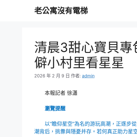
跳
老公寓沒有電梯
至
主
要
內
容
清晨3甜心寶貝專
僻小村里看星星
2026 年 2 月 9 日
作者:
admin
本報記者 徐瀟
瀏覽提醒
以“瞻仰星空”為名的游玩高潮，正逐步
潮背后，挑釁與隱憂并存。若何真正助力星空