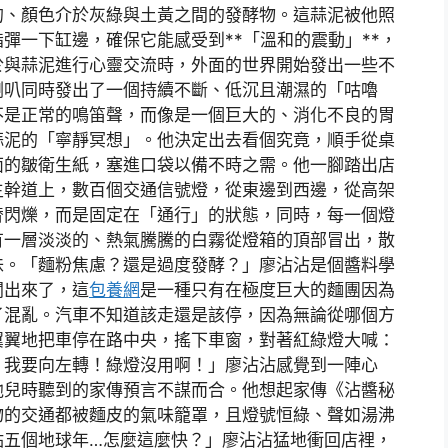
的、顏色介於灰綠與土黃之間的發酵物。這蒜泥被他照
彈一下缸邊，確保它能感受到**「溫和的震動」**，
於與蒜泥進行心靈交流時，外面的世界開始發出一些不
喇叭同時發出了一個持續不斷、低沉且潮濕的「咕嚕
不是正常的鳴笛聲，而像是一個巨大的、消化不良的胃
蒜泥的「寧靜冥想」。他決定出去看個究竟，順手從桌
面的皺衛生紙，塞進口袋以備不時之需。他一腳踏出店
主幹道上，數百個交通信號燈，從東邊到西邊，從高架
替閃爍，而是固定在「通行」的狀態，同時，每一個燈
有一層淡淡的、熱氣騰騰的白霧從燈箱的頂部冒出，散
味。「麵粉焦慮？還是過度發酵？」廖沾沾是個醬料學
聞出來了，這
包養網
是一種只有在極度巨大的麵團因為
了混亂。汽車不知道該走還是該停，因為無論從哪個方
翼翼地把車停在路中央，搖下車窗，對著紅綠燈大喊：
！我要向左轉！綠燈沒用啊！」廖沾沾感覺到一陣心
他兒時聽到的家傳預言不謀而合。他想起家傳《沾醬秘
物的交通都被麵皮的氣味籠罩，且燈號恒綠、聲如湯沸
點五個地球年…怎麼這麼快？」廖沾沾猛地衝回店裡，