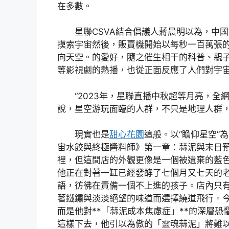
在多數。
星聯CSVA結合倡議人蔣晨明以為，中
摸索宇宙然後，販賣機開始以每秒一百萬張
向天空。的愛好，隨之催生相干的科普、親
等影視劇的熱播，也從正面反應了人們對宇
“2023年，星聯直播中秋超等月亮，全網
說，星空游玩面臨的人群，不只是地理人群，
現實也是
甜心花園
這般。以“瞻仰星空”
宙水餃與終極醬料師》第一章：蒜泥與末日
裡，但這間店的外觀更像是一個被遺棄的藍
他正在對著一缸已經發酵了七個月又七天的
語，彷彿在責備一個不上進的孩子。店內只
著鐵鏽與淡淡絕望的味道而選擇繞道飛行。
而是他對**「蒜泥成本焦慮症」**的深層
這樣下去，他引以為傲的「靈魂蒜泥」將難