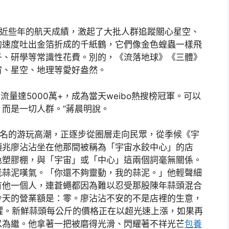
國近些年的航天成績，激起了大批人群追蹤關心星空、
的速度吐出金箔折成的千紙鶴，它們像金色蝗蟲一樣飛
子、研學等常識性花費。別的，《流落地球》《三體》
宙、星空、地理等愛好盎然。
流量達5000萬+，成為當天weibo熱搜榜冠軍。可以
而是一切人群。”蔣晨明說。
為名的游玩高潮，正逐步從圈層走向民眾，從季候《宇
預兆廖沾沾坐在他那間被稱為「宇宙水餃中心」的店
色塑膠棚，與「宇宙」或「中心」這兩個詞毫無關係。
老蒜泥嘆氣。「你還不夠靈動，我的蒜泥。」他輕聲細
有他一個人，連蒼蠅都因為難以忍受那股陳年蒜頭混合
今天的營業額是：零。廖沾沾不安的不是店裡的生意，
恐懼。新鮮蒜頭每公斤的價格正在以超光速上漲，如果再
以為繼。他拿著一把被磨得光滑、閃耀著不祥光芒
包養