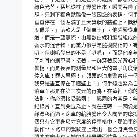
綠色光芒。猛地從柱子爆發出來，瞬間吞噬
靜，只剩下獨角獸雕像一臉困惑的表情。何
垂直停在一個貼滿了巨大獎狀的牆壁上。獎
度偏差。」落款人是「倒車王」。他趕緊從
道，而是一望無際、由無數白線和編號組成
香水的混合物，而重力似乎是隨機變化的，
叭，但喇叭發出的不是「叭叭」，而是他童
了刺耳的剎車聲，接著，一群穿著反光背心
警棍，而是長長的測量尺和巨大的電子角度
停入庫！罪大惡極！」領頭的泊車警察用一
我只是垂直停在了牆壁上！」何手殘趕緊為
泊車？那是在第三次元的行為，在這裡，你
法則，你必須接受懲罰！」懲罰的內容是：無
紀錄片，直到哭泣為止。就在這時，一輛像
緣漂移而過。跑車的輪胎發出令人陶醉的摩
個只有它車身尺寸寬度的停車格中。那泊車
動作**。跑車的駕駛座上走出一個全身黑色