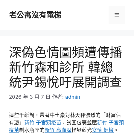
跳
至
老公寓沒有電梯
選
主
要
單
內
容
深偽色情圖頻遭傳播
新竹森和診所 韓總
統尹錫悅吁展開調查
2026 年 3 月 7 日
作者:
admin
這些千紙鶴，帶著牛土豪對林天秤濃烈的「財富佔
有慾」
新竹 子宮頸疫苗
，試圖包裹並壓
新竹 子宮頸
疫苗
制水瓶座的
新竹 高血壓
怪誕藍光
安慎 健檢
。