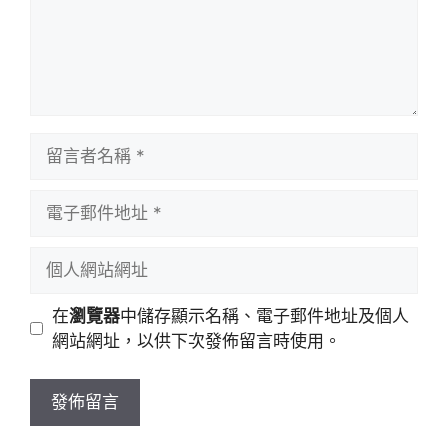
留
言
者
電
名
子
稱
郵
個
件
人
地
網
在
瀏覽器
中儲存顯示名稱、電子郵件地址及個人
址
站
網站網址，以供下次發佈留言時使用。
網
址