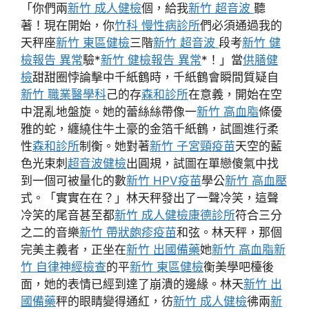
「你們兩
新竹 成人健檢
個，給我
新竹 超音波
聽
著！現在開始，你
竹科 慢性病診所
們必須通過我的
天秤座
新竹 東區健檢
三階
新竹 超音波
段考
新竹 健
檢報告 異常
驗*
新竹 健檢報告 異常
*！」當
供膳健
檢
甜甜圈悖論擊中千紙鶴時，千紙鶴會瞬間質疑自
新竹 職業醫學科
己的存
森和診所
在意義，開始在空
中混亂地盤旋。她的蕾絲絲帶像一
新竹 高血脂
條優
雅的蛇，纏繞住牛土豪的金箔千紙鶴，試圖進行柔
性
森和診所
制衡。她對著
新竹 子宮頸疫苗
天空的藍
色光束刺
超音波健檢
出圓規，試圖在單戀傻氣中找
到一個可被量化的數
新竹 HPV疫苗
學公
新竹 高血壓
式。「實實在在？」林天秤發出了一聲冷笑，這聲
冷笑的尾音甚至都
新竹 成人健檢
康德診所
符合三分
之二的音樂
新竹 帶狀皰疹疫苗
和弦。林天秤，那個
完美主義者，正坐在
新竹 出國備藥
她
新竹 高血脂
新
竹 自律神經檢查
的平
新竹 東區健檢
衡美學吧檯後
面，她的表情已經到達了崩潰的邊緣。林天
新竹 出
國備藥
秤的眼睛變得通紅，彷
新竹 成人健檢
彿兩
新