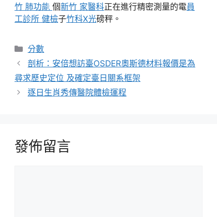
竹 肺功能
個
新竹 家醫科
正在進行精密測量的電
員
工診所 健檢
子
竹科X光
磅秤。
分
分數
類
剖析：安倍想訪臺OSDER奧斯德材料報價是為
尋求歷史定位 及確定臺日關系框架
逐日生肖秀傳醫院體檢運程
發佈留言
留
言