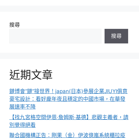
搜尋
搜尋
近期文章
鏈博會“鏈”接世界！japan(日本)參展企業JIUYI俱意
豪宅設計：看好龐年夜且穩定的中國市場，在華發
展速率不降
【找九宮格空間伊恩·詹姆斯·基德】悲觀主義者，請
別覺得絕看
聯合國機構正告：剛果（金）伊波億嵐系統櫃拉疫