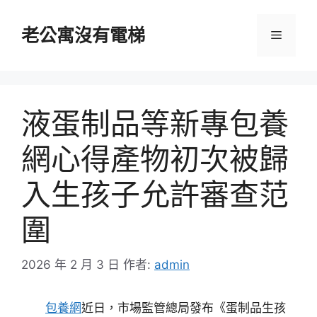
跳
至
老公寓沒有電梯
選
主
要
單
內
容
液蛋制品等新專包養
網心得產物初次被歸
入生孩子允許審查范
圍
2026 年 2 月 3 日
作者:
admin
包養網
近日，市場監管總局發布《蛋制品生孩