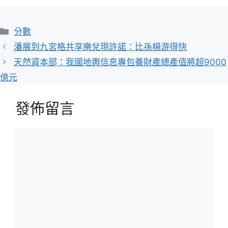
分
分數
類
潘展到九宮格共享樂兌現許諾：比孫楊游得快
天然資本部：我國地輿信息專包養財產總產值將超9000
億元
發佈留言
留
言