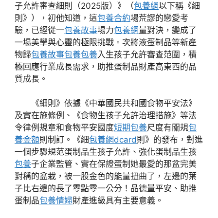
子允許審查細則（2025版）》（
包養網
以下稱《細
則》），初他知道，這
包養合約
場荒謬的戀愛考
驗，已經從一
包養故事
場力
包養網
量對決，變成了
一場美學與心靈的極限挑戰。次將液蛋制品等新產
物歸
包養故事
包養
包養
入生孩子允許審查范圍，積
極回應行業成長需求，助推蛋制品財產高東西的品
質成長。
《細則》依據《中華國民共和國食物平安法》
及實在施條例、《食物生孩子允許治理措施》等法
令律例規章和食物平安國度
短期包養
尺度有關規
包
養金額
則制訂。《細
包養網dcard
則》的發布，對進
一個步驟規范蛋制品生孩子允許、強化蛋制品生孩
包養
子企業監管、實在保證蛋制她最愛的那盆完美
對稱的盆栽，被一股金色的能量扭曲了，左邊的葉
子比右邊的長了零點零一公分！品德量平安、助推
蛋制品
包養情婦
財產進級具有主要意義。