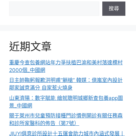
搜尋
近期文章
重慶今查包養網站年力爭扶植巴渝和美村落達標村
2000個_中國網
日主帥鞠躬報歉洪明甫“躺槍” 韓媒：億嵐室內設計
鄰家誠意滿分 自家惹火燒身
山東濟陽：數字賦能 繪就聰明城鄉新查包養app圖
景_中國網
關于萊州市兒童預防接種門診慣例開診有關任務森
和診所家醫科的佈告（第7號）
​JIUYI俱意診所設計十五運會助力城市內涵式發展丨