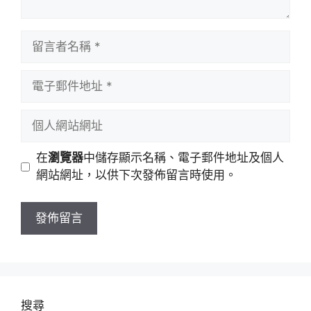
留
言
者
電
名
子
稱
郵
個
件
人
地
網
在
瀏覽器
中儲存顯示名稱、電子郵件地址及個人
址
站
網站網址，以供下次發佈留言時使用。
網
址
搜尋