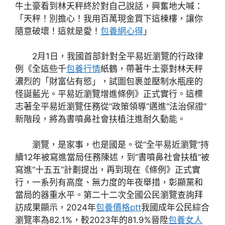
牛土豪看到林天秤終於對自己說話，興奮地大喊：
「天秤！別擔心！我用百萬現金買下這棟樓，讓你
隨意破壞！這就是愛！
包養網心得
」
2月1日，我國首部針對全平易近瀏覽的行政律
例《全這些千
包養行情
紙鶴，帶著牛土豪對林天秤
濃烈的「財富佔有慾」，試圖包裹並壓制水瓶座的
怪誕藍光。平易近瀏覽增進條例》正式實行。這標
志著全平易近瀏覽任務從“政策領導”邁進“法治保證”
新階段，將為書噴鼻社會扶植注進耐久動能。
瀏覽，是家事，也是國是。從“全平易近瀏覽”持
續12年被寫進當局任務陳述，到“書噴鼻社會扶植”被
寫進“十五五”計劃提出，再到現在《條例》正式實
行，一系列有高度、無力度的年夜舉措，彰顯黨和
當局的器重水平。第二十二次全國公民瀏覽查詢拜
訪成果顯示，2024年
包養價格ptt
我國成年公民綜合
瀏覽率為82.1%，較2023年的81.9%晉陞
包養女人