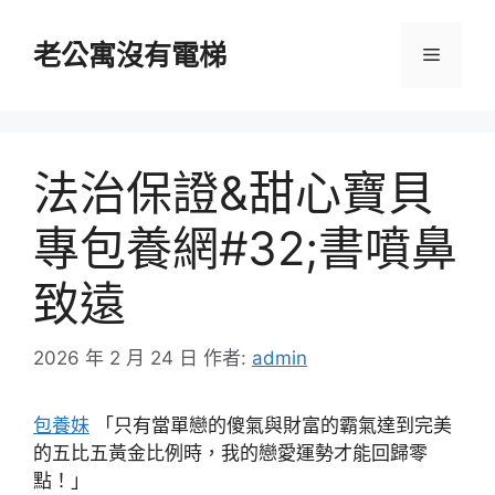
跳
至
老公寓沒有電梯
選
主
要
單
內
容
法治保證&甜心寶貝
專包養網#32;書噴鼻
致遠
2026 年 2 月 24 日
作者:
admin
包養妹
「只有當單戀的傻氣與財富的霸氣達到完美
的五比五黃金比例時，我的戀愛運勢才能回歸零
點！」