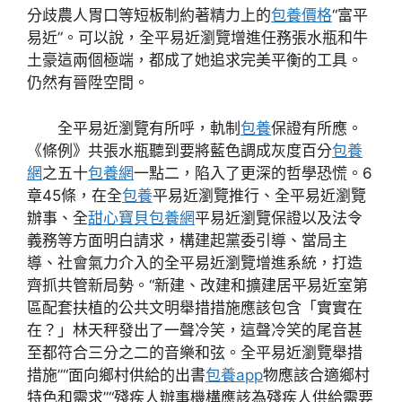
分歧農人胃口等短板制約著精力上的
包養價格
“富平
易近”。可以說，全平易近瀏覽增進任務張水瓶和牛
土豪這兩個極端，都成了她追求完美平衡的工具。
仍然有晉陞空間。
全平易近瀏覽有所呼，軌制
包養
保證有所應。
《條例》共張水瓶聽到要將藍色調成灰度百分
包養
網
之五十
包養網
一點二，陷入了更深的哲學恐慌。6
章45條，在全
包養
平易近瀏覽推行、全平易近瀏覽
辦事、全
甜心寶貝包養網
平易近瀏覽保證以及法令
義務等方面明白請求，構建起黨委引導、當局主
導、社會氣力介入的全平易近瀏覽增進系統，打造
齊抓共管新局勢。“新建、改建和擴建居平易近室第
區配套扶植的公共文明舉措措施應該包含「實實在
在？」林天秤發出了一聲冷笑，這聲冷笑的尾音甚
至都符合三分之二的音樂和弦。全平易近瀏覽舉措
措施”“面向鄉村供給的出書
包養app
物應該合適鄉村
特色和需求”“殘疾人辦事機構應該為殘疾人供給需要