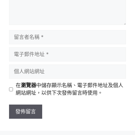
留
言
者
電
名
子
稱
郵
個
件
人
地
網
在
瀏覽器
中儲存顯示名稱、電子郵件地址及個人
址
站
網站網址，以供下次發佈留言時使用。
網
址