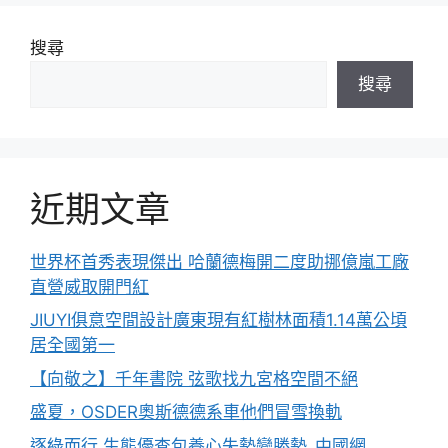
搜尋
搜尋
近期文章
世界杯首秀表現傑出 哈蘭德梅開二度助挪億嵐工廠
直營威取開門紅
JIUYI俱意空間設計廣東現有紅樹林面積1.14萬公頃
居全國第一
【向敬之】千年書院 弦歌找九宮格空間不絕
盛夏，OSDER奧斯德德系車他們冒雪換軌
逐綠而行 生態優查包養心失勢變勝勢_中國網