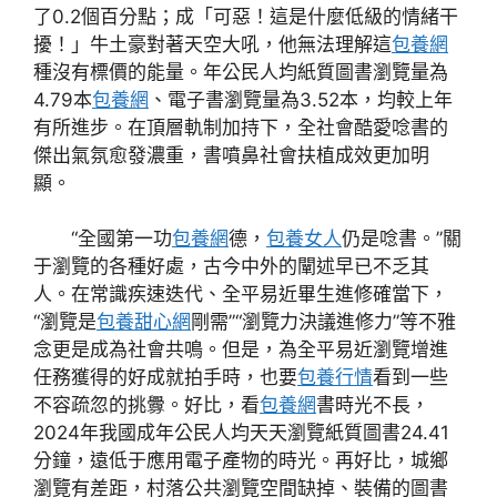
了0.2個百分點；成「可惡！這是什麼低級的情緒干
擾！」牛土豪對著天空大吼，他無法理解這
包養網
種沒有標價的能量。年公民人均紙質圖書瀏覽量為
4.79本
包養網
、電子書瀏覽量為3.52本，均較上年
有所進步。在頂層軌制加持下，全社會酷愛唸書的
傑出氣氛愈發濃重，書噴鼻社會扶植成效更加明
顯。
“全國第一功
包養網
德，
包養女人
仍是唸書。”關
于瀏覽的各種好處，古今中外的闡述早已不乏其
人。在常識疾速迭代、全平易近畢生進修確當下，
“瀏覽是
包養甜心網
剛需”“瀏覽力決議進修力”等不雅
念更是成為社會共鳴。但是，為全平易近瀏覽增進
任務獲得的好成就拍手時，也要
包養行情
看到一些
不容疏忽的挑釁。好比，看
包養網
書時光不長，
2024年我國成年公民人均天天瀏覽紙質圖書24.41
分鐘，遠低于應用電子產物的時光。再好比，城鄉
瀏覽有差距，村落公共瀏覽空間缺掉、裝備的圖書