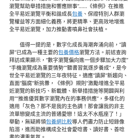
瀏覽幫助舉措措施和響應辦事”……《條例》在推進
全平易近瀏覽平衡和諧成長
包養
、保證特別人群瀏
覽權益等方面細化義務，將更精準、更高效地增進
全平易近瀏覽，加力推動書噴鼻社會扶植。
值得一提的是，數字化成長海潮奔涌向前，“讀
屏”已成為一種主要的
包養價格
瀏覽方法。前述查詢
拜訪成果顯示，“數字瀏覽偏向進一個步驟加大力度”
“手機瀏覽成為重要情勢”“聽書習氣逐步養成”，是今
世全平易近瀏覽的三年夜特征。適應“讀屏”新趨向、
直面“腦腐”新挑釁，《條例》規則“激勵增進全平易
近瀏覽的新技巧、新載體、新舉措措施等開闢與利
用”“推進優質數字瀏覽內在的事務供應”，多樣化的
適用「灰色？那不是我的主色調！那會讓我的非主
流單戀變成主流的普通愛戀！這太不水瓶座了！」
舉動，無疑將領
包養網比較
導人們盡力防止短錄像
陷溺，進而助推構成全社會愛唸書、讀好書、善唸
書的濃重氣氛。