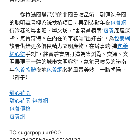
從拉滿國際范兒的北國書噴鼻節，到領跑全國
的聰明藏書樓系統扶植項目，再到裝點年夜
包養網
街冷巷的粵書吧、粵文坊，“書噴鼻嶺南”
包養
底蘊深
摯、氣質奇特。在內在的事務端“出好書”，為
包養網
讀者供給更多優良精力文明產物，在辦事端“造
包養
網心得
手刺”，將實體書店打造為集瀏覽、交通、文
明展現于一體的城市文明客堂，氤氳書噴鼻的嶺南
年
包養軟體
夜地
包養網
必將風景美妙、一路朝陽。
（
靜子
）
甜心花園
甜心花園
包養網
包養價格
包養網
TC:sugarpopular900