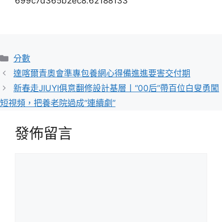
699c7d365b2ec8.62188133
分
分數
類
達喀爾青奧會準專包養網心得備進進要害交付期
新春走JIUYI俱意翻修設計基層丨“00后”帶百位白叟勇闖
短視頻，把養老院過成“連續劇”
發佈留言
留
言