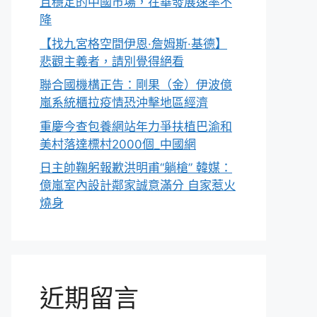
且穩定的中國市場，在華發展速率不
降
【找九宮格空間伊恩·詹姆斯·基德】
悲觀主義者，請別覺得絕看
聯合國機構正告：剛果（金）伊波億
嵐系統櫃拉疫情恐沖擊地區經濟
重慶今查包養網站年力爭扶植巴渝和
美村落達標村2000個_中國網
日主帥鞠躬報歉洪明甫“躺槍” 韓媒：
億嵐室內設計鄰家誠意滿分 自家惹火
燒身
近期留言