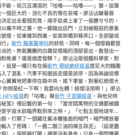
續不斷、低沉且潮濕的「咕嚕——咕嚕——」聲。這聲
是一個巨大的、消化不良的胃在哀嚎。廖沾沾皺著眉
他決定出去看個究竟，順手從桌上拿了一張髒兮兮的，
袋以備不時之需。他一腳踏出店門，立刻被眼前的景象
信號燈，從東邊到西邊，從高架橋到巷弄口，全部變成
通行」
新竹 職業醫學科
的狀態，同時，每一個燈箱都發
淡淡的、熱氣騰騰的白霧從燈箱的頂部冒出，散發出一
麵粉焦慮？還是過度發酵？」廖沾沾是個醬料學家，對
了，這是一種只有在極
新竹 帶狀皰疹疫苗
度巨大的麵團
陷入了混亂。汽車不知道該走還是該停，因為無論從哪
小心翼翼地把車停在路中央，搖下車窗，對著紅綠燈大
？你倒是紅一下啊！我要向左轉！綠燈沒用啊！」廖沾
 HPV疫苗
的「咕嚕」聲
新竹 子宮頸疫苗
，與他兒時
醬秘笈》裡記載的第一句：「當世間萬物的交通都被麵
便是宇宙水餃臨界點到來之時。」「七點五個地球年…
後廚，打開了一個藏在舊冰櫃後面的暗門。暗門裡放著
他輸入了密碼：「一醬二醋三油四辣五蒜泥」（這是醬
會用）。保險箱打開，裡面沒有黃金，只有一個閃爍著