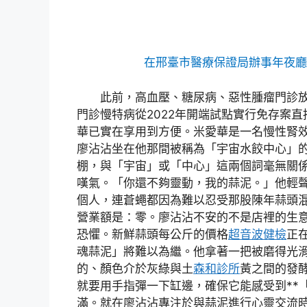
在邢臺市醫療保證局辦事年夜廳
此前，高血壓、糖尿病、惡性腫瘤門診
門診慢特病從2022年開端試點實行免存案
華已實在享用到方便。米愛華是一名慢性腎
廖沾沾坐在他那間被稱為「宇宙水餃中心」
棚，與「宇宙」或「中心」這兩個詞毫無關
嘆氣。「你還不夠靈動，我的蒜泥。」他輕
個人，連蒼蠅都因為難以忍受那股陳年蒜頭
營業額是：零。廖沾沾不安的不是店裡的生意
恐懼。新鮮蒜頭每公斤的價格
超音波健檢
正
魂蒜泥」將難以為繼。他拿著一把被磨得光
的、顏色介於灰綠與土
森和診所
黃之間的發
就要用手指彈一下缸邊，確保它能感受到**「
滿。就在廖沾沾專注於與蒜泥進行心靈交流