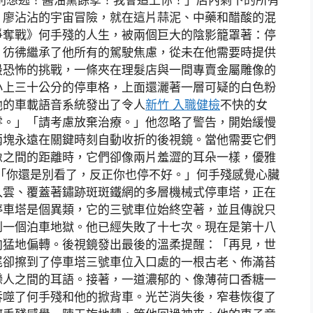
。廖沾沾的宇宙冒險，就在這片蒜泥、中藥和醋酸的混
爭奪戰》何手殘的人生，被兩個巨大的陰影籠罩著：停
，彷彿繼承了他所有的駕駛焦慮，從未在他需要時提供
最恐怖的挑戰，一條夾在理髮店與一間專賣金屬雕像的
小上三十公分的停車格，上面還灑著一層可疑的白色粉
他的車載語音系統發出了令人
新竹 入職健檢
不快的女
零。」「請考慮放棄治療。」他忽略了警告，開始緩慢
兩塊永遠在關鍵時刻自動收折的後視鏡。當他需要它們
像之間的距離時，它們卻像兩片羞澀的耳朵一樣，優雅
「你還是別看了，反正你也停不好。」何手殘感覺心臟
入雲、覆蓋著鏽跡斑斑鐵網的多層機械式停車塔，正在
停車塔是個異類，它的三號車位始終空著，並且傳說只
到一個泊車地獄。他已經失敗了十七次。現在是第十八
向猛地偏轉。後視鏡發出最後的溫柔提醒：「再見，世
尾卻擦到了停車塔三號車位入口處的一根古老、佈滿苔
戀人之間的耳語。接著，一道濃郁的、像薄荷口香糖一
吞噬了何手殘和他的掀背車。光芒消失後，窄巷恢復了