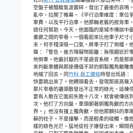
空盤子被醋酸氣波震碎，發出了最後的哀鳴
亂中，拉開了帷幕。《平行泊車維度：車位
車費，以及平行泊車。他那輛老舊的掀背車
過任何幫助。今天，他面臨的是城市傳說中
畫廊之間的窄巷。一個看起來比他車子尺寸
末。何手殘深吸一口氣。將車子打了倒檔。
聲：「警告，後方障礙物距離：無限趨近於
地倒車。他最討厭的不是語音系統，而是那
來判斷車體與那座價值不菲的銅製獨角獸雕
地縮了回去。同
竹科 員工健檢
時發出低語：
快要跳出來了。他轉頭看去，發現那座高聳
那片窄巷的盡頭散發出不正常的綠光。這棟
要有人敢在它面前失敗十八次，就會被傳送
次。他打了方向盤，車頭朝著銅獨角獸的方
界。」他沒有撞上獨角獸，但他那顫抖的車
蘚的柱子。不是撞擊，而是輕柔的碰觸，像
樣的綠色光芒。猛地從柱子爆發出來，瞬間