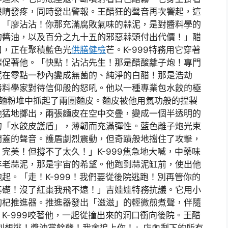
眼睛發疼，同時發出警報。王醋狂的聲音再次響起，這
。「廖沾沾！你那充滿腐敗氣味的蒜泥，是對醬料學的
的醬油，以及百分之九十五的邪惡蒜頭付出代價！」醋
口，正在聚積藍色光
供膳健檢
芒。K-999特務用它穿著
催促著他。「快點！沾沾先生！那是醋酸離子炮！專門
泥在零點一秒內變成無菌的、純淨的白醋！那是浩劫
醬料學家對待信仰般的怒吼。他以一種專業包水餃的極
麵粉堆中抓起了兩團麵皮。麵皮被他用氣功般的捏製
他猛地擲出，兩張麵皮在空中交疊，變成一個半透明的
的「水餃皮護盾」，薄韌而充滿彈性。藍色離子炮光束
開蓋的聲音。護盾劇烈震動，但奇蹟般地擋住了攻擊，
完美！但撐不了太久！」K-999焦急地大喊，中藥味
年老蒜泥，那是宇宙的希望。他跑到蒜泥缸前，使出他
起。「走！K-999！我們要從後院逃跑！別再管你的
基礎！沒了紅棗我飛不遠！」吉娃娃特務抗議。它用小
枸杞推進器。推進器發出「滋滋」的輕微煎煮聲，伴隨
K-999咬著他，一起從撞出來的洞口衝向後院。王醋
別想逃！醬油黨餘孽！我會追上你！」店內剩下的所有