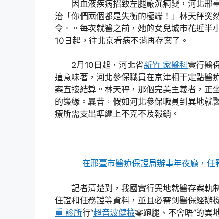
因血液疾病招致左腿嚴沉痾變，河北邢
治「你們兩個都是失衡的極端！」林天秤突
令。。每次就醫之前，她的女兒城市花近半
10日起，往北京看病不消再存案了。
2月10日起，河北省
新竹 家醫科
實行醫
這意味著，河北參保職員在京津相干定點醫
案直接結算。林天秤，那個完美主義者，正
的邊緣。曩昔，假如河北參保職員到異地就
療所需支出準繩上不克不及報銷。
在邢臺市醫療保證局辦事年夜廳，任
記者清楚到，我國實行異地就醫存案軌
住證和任務證等資料，並且必需到醫保經辦機
重 診所
行“
超音波健檢
零跑腿、不會晤”的異