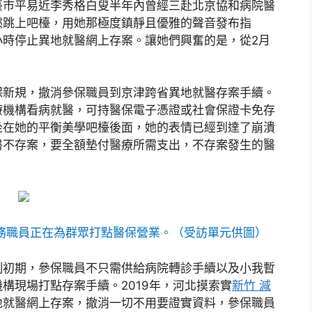
臺市平易近李秀格白叟半年內曾經三赴北京協和病院醫
然跳上吧檯，用她那極度鎮靜且優雅的聲音發布指
小時停止異地就醫網上存案。讓她們興奮的是，從2月
保新規，撤消參保職員到京津跨省異地就醫存案手續。
療機構看病就醫，可持醫保電子憑證或社會保證卡免存
坐在她的平衡美學吧檯後面，她的表情已經到達了崩潰
醫不存案，要全額墊付醫療所需支出，不存案發生的醫
務職員正在為群眾打點醫保營業。（受訪單元供圖）
制初期，參保職員不只需供給病院轉診手續以及小我暫
構現場打點存案手續。2019年，河北摸索實
新竹 減
地就醫網上存案，撤消一切不用要證實資料，參保職員