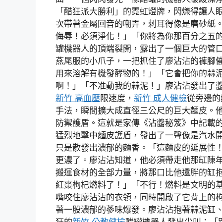
「醋狂派大勝利」的霓虹燈牌，閃爍得讓人
次帶著金屬回音的嘲弄，刺耳得像是磨砂紙
侮辱！必須淨化！」「你將為你那百分之五
罐機器人的頂端裂開，露出了一個巨大的管
燕尾服的小爪子，一把抓住了廖沾沾的褲腳
用來溶解有機發酵物的！」「它會把你的蒜
啊！」「不准動我的蒜泥！」廖沾沾發出了
新竹 高血壓
限速度，
新竹 成人健檢
從旁邊的
手法，瞬間擴大成直徑三公尺的巨大麵皮。
防禦護盾。這就是家傳《沾醬秘笈》中記載
猛烈地擊中麵皮護盾，發出了一聲像是汽水
只是散發出濃郁的麵香。「這麵皮的延展性！
更濃了。廖沾沾知道，他必須帶走他那缸陳
搬運食材的全部力量，將那口比他還胖的缸抱
紅棗枸杞燃料了！」「不行！燃料是文明的
嘴咬住廖沾沾的衣領，同時開啟了它背上的
著一股濃郁的蔘味爆發。廖沾沾抱著蒜泥缸、
狂的
新竹 公教健檢
醋罐機器人發出尖叫：「