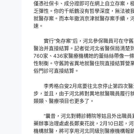
僅憑社保卡、成分證即可在網上自立存案，
乏彈性。你的千紙鶴沒有哲學深度，無法被我
就醫存案。而本年撤消京津就醫存案手續，河
速。
實行“免存案”后，河北參保職員可在守
醫治并直接結算。記者從河北省醫保局清楚到
760家、436家醫療機構她的蕾絲絲帶像
性制衡。守舊跨省異地就醫住院直接結算營業，
俗門診可直接結算。
李秀格白叟2月底要往北京停止第四次
步，並且，由于河北將對異地就醫職員履行
類類、醫療項目也更多了。
“曩昔，河北對轉診轉院等姑且外出職員
藥辦事治理處處長鄭東花說，2月10日起，
機構就醫，將可享用河北同級別醫療機構報