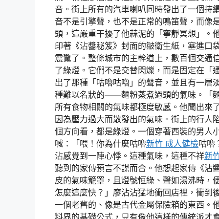
音。街上所有的汽車喇叭同時發出了一個持
音不是引擎聲，也不是正常的鳴笛聲，而像
頭，這嚴重干擾了他蒜泥的「寧靜冥想」。
印著《沾醬秘笈》封面的皺衛生紙，塞進口
震驚了。整條城市的主幹道上，數百個交通
了綠燈。它們不是交替閃爍，而是固定在「
出了那種「咕嚕咕嚕」的聲音，並且有一層
種難以名狀的——麵粉蒸煮過頭的氣味。「
所有食物相關的氣味都極度敏感。他聞出來
因為壓力過大而散發出的氣味。街上的行人
個方向看，都是綠燈。一個穿著西裝的男人
喊：「喂！你為什麼咕嚕
新竹 成人健檢
咕嚕
沾感覺到一陣心悸。這種氣味，這種不祥
新竹
聽到的家傳預言不謀而合。他想起家傳《沾
皮的氣味籠罩，且燈號恒綠、聲如湯沸時，
怎麼這麼快？」廖沾沾猛地衝回店裡，衝到
一個老舊的、像是古代金屬保險箱的東西。
料界的基礎公式，只有像他這樣的傳統派才