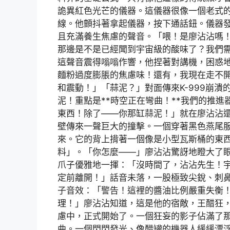
詭異紅色光芒的儀器。這儀器很像一個老式
線。他顫抖著拿起儀器，按下通話鈕。儀器
且充滿養生焦慮的聲音。「喂！是廖沾沾嗎！快
那邊是不是已經聞到宇宙級的酸味了？我們
這聲音震得嗡嗡作響，他捏著對講機，困惑
麵粉過度膨脹的焦慮味！還有，我現在走不
和震動！」「蒜泥？」對面傳來K-999崩
泥！重點是**時空正在彎曲！**我們的推
東西！除了——你那缸蒜泥！」就在廖沾沾
壁傳來一聲巨大的撞擊。一個穿著黑色燕尾
來。它的背上揹著一個像是小型瓦斯桶的東
料」。「你怎麼——」廖沾沾驚訝地瞪大了眼
爪子優雅地一揮：「沒時間了，沾沾先生！
定前離開！」話音未落，一股極致尖銳、刺
子音效：「警告！這裡的醬油比例嚴重失衡
理！」廖沾沾知道，這是他的宿敵，王醋狂
慮中，正式開始了。一個狂妄的影子佔滿了
曲。一個閃閃發光、像醋罐的機器人緩緩漂