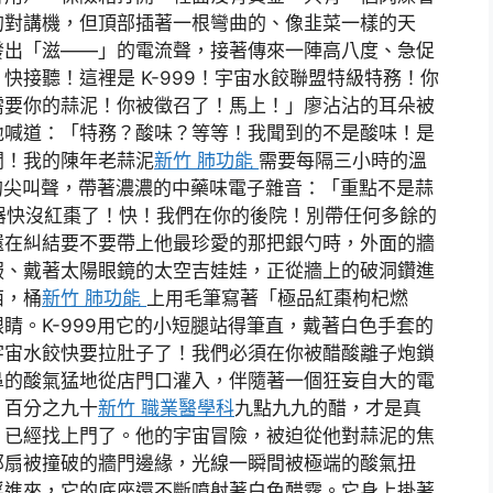
的對講機，但頂部插著一根彎曲的、像韭菜一樣的天
發出「滋——」的電流聲，接著傳來一陣高八度、急促
接聽！這裡是 K-999！宇宙水餃聯盟特級特務！你
需要你的蒜泥！你被徵召了！馬上！」廖沾沾的耳朵被
地喊道：「特務？酸味？等等！我聞到的不是酸味！是
開！我的陳年老蒜泥
新竹 肺功能
需要每隔三小時的溫
潰的尖叫聲，帶著濃濃的中藥味電子雜音：「重點不是蒜
進器快沒紅棗了！快！我們在你的後院！別帶任何多餘的
還在糾結要不要帶上他最珍愛的那把銀勺時，外面的牆
服、戴著太陽眼鏡的太空吉娃娃，正從牆上的破洞鑽進
西，桶
新竹 肺功能
上用毛筆寫著「極品紅棗枸杞燃
睛。K-999用它的小短腿站得筆直，戴著白色手套的
宇宙水餃快要拉肚子了！我們必須在你被醋酸離子炮鎖
鼻的酸氣猛地從店門口灌入，伴隨著一個狂妄自大的電
！百分之九十
新竹 職業醫學科
九點九九的醋，才是真
，已經找上門了。他的宇宙冒險，被迫從他對蒜泥的焦
那扇被撞破的牆門邊緣，光線一瞬間被極端的酸氣扭
浮進來，它的底座還不斷噴射著白色醋霧。它身上掛著