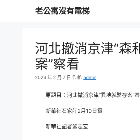
跳
老公寓沒有電梯
至
主
要
內
容
河北撤消京津“森
案”察看
2026 年 2 月 7 日
作者:
admin
原題目：河北撤消京津“異地就醫存案”
新華社石家莊2月10日電
新華社記者鞏志宏