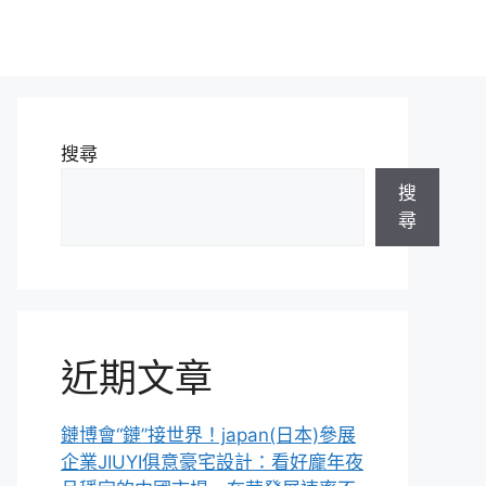
搜尋
搜
尋
近期文章
鏈博會“鏈”接世界！japan(日本)參展
企業JIUYI俱意豪宅設計：看好龐年夜