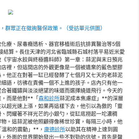
，群眾正在徵詢醫保政策。（受訪單元供圖）
放化療、尿毒癥透析、器官移植術后抗排異醫治等5個
直接結算。長住天津的河北省臨城縣石城村落平易近米愛
效《宇宙水餃與終極醬料師》第一章：蒜泥與末日預兆
的店裡，但這間店的外觀更像是一個被遺棄的藍色塑膠
係。他正在對著一缸已經發酵了七個月又七天的老蒜泥
聲細語，彷彿在責備一個不上進的孩子。店內只有他一
混合著鐵鏽與淡淡絕望的味道而選擇繞道飛行。今天的
，而是他對**「
森和診所
蒜泥成本焦慮症」**的深層
在以超光速上漲，如果再這樣下去，他引以為傲的「靈
滑、閃耀著不祥光芒的小銀勺，從缸底撈起一坨濃稠
酵物。這蒜泥被他照顧得像稀世珍寶，每隔三小時，他
溫和的震動」**，
康德診所
以助其在精神上達到圓
時，外面的世界開始發出一些不對勁的信號。首先是聲