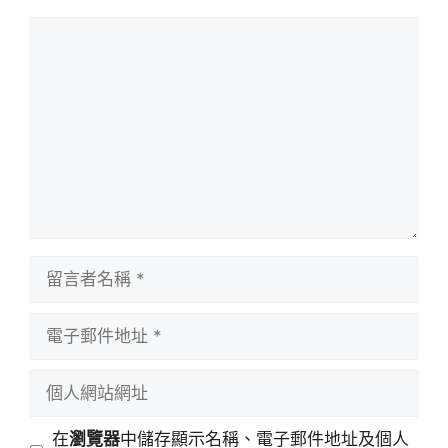
留
言
留
言
者
電
名
子
稱
郵
個
件
人
地
網
在
瀏覽器
中儲存顯示名稱、電子郵件地址及個人