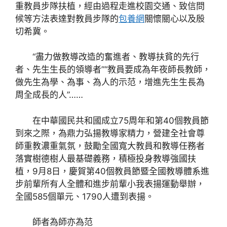
重教員步隊扶植，經由過程走進校園交通、致信問
候等方法表達對教員步隊的
包養網
關懷關心以及殷
切希冀。
“盡力做教導改造的奮進者、教導扶貧的先行
者、先生生長的領導者”“教員要成為年夜師長教師，
做先生為學、為事、為人的示范，增進先生生長為
周全成長的人”……
在中華國民共和國成立75周年和第40個教員節
到來之際，為鼎力弘揚教導家精力，營建全社會尊
師重教濃重氣氛，鼓勵全國寬大教員和教導任務者
落實樹德樹人最基礎義務，積極投身教導強國扶
植，9月8日，慶賀第40個教員節暨全國教導體系進
步前輩所有人全體和進步前輩小我表揚運動舉辦，
全國585個單元、1790人遭到表揚。
師者為師亦為范