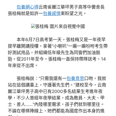
包養網心得
云南省麗江華坪男子高等中黌舍長
張桂梅就是如許一
包養感情
束盼望之光。
張桂梅 圖片來自視覺中國
本年6月7日高考第一天，張桂梅又是一年夜早
提早離開講授樓，拿著“小喇叭”一遍一遍吩咐考生帶
好測試用品，并組織低年級先生為同窗們加油鼓
勁。從2011年至今，張桂梅一直保持帶隊送考，14
年來從不出席。
張桂梅說：“只需我還有一
包養意思
口吻，我就
站在這個講臺上，守護著先生們。”建校至今，云南
麗江華坪男子高中已有2000多名結業生考進年夜
學，不少人曾經年夜學結業，成為教員、大夫、甲
士、差人……“內陸哪里需求，孩子們就到哪里往。
不論在哪條陣線上，她們都能為國度作出本身的進