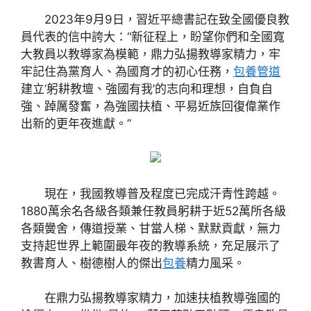
2023年9月9日，習近平總書記在致全國優良教
員代表的信中誇大：“新征程上，盼望你們和全國寬
大教員以教導家為模範，鼎力弘揚教導家精力，牢
牢記住為黨育人、為國育才的初心任務，
包養管道
建立‘躬耕教壇、強國有我’的志向和理想，自負自
強、踔厲發奮，為強國扶植、平易近族回復偉業作
出新的更年夜進獻。”
現在，我國教導普及程度已完成汗青性跨越。
1880萬余名各級各類兼任教員躬耕于近52萬所各級
各類黌舍，傳道授業、甘當人梯、默默貢獻，無力
支持起世界上範圍最年夜的教導系統，充足展示了
教書育人、樹德樹人的傑出
包養
精力風采。
在鼎力弘揚教導家精力，加速扶植教導強國的