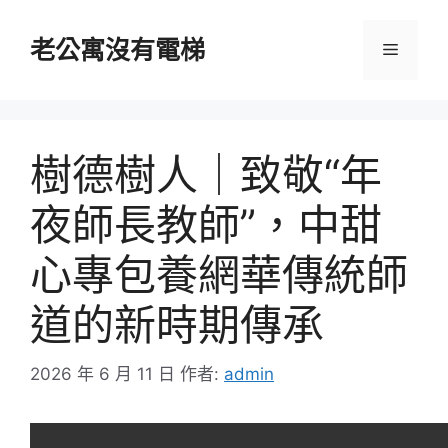
跳
至
老公寓沒有電梯
選
主
要
單
內
容
樹德樹人｜致敬“年
夜師長教師”，中甜
心專包養網華傳統師
道的新時期傳承
2026 年 6 月 11 日
作者:
admin