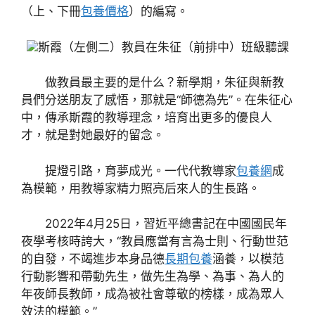
（上、下冊
包養價格
）的編寫。
斯霞（左側二）教員在朱征（前排中）班級聽課
做教員最主要的是什么？新學期，朱征與新教
員們分送朋友了感悟，那就是“師德為先”。在朱征心
中，傳承斯霞的教導理念，培育出更多的優良人
才，就是對她最好的留念。
提燈引路，育夢成光。一代代教導家
包養網
成
為模範，用教導家精力照亮后來人的生長路。
2022年4月25日，習近平總書記在中國國民年
夜學考核時誇大，“教員應當有言為士則、行動世范
的自發，不竭進步本身品德
長期包養
涵養，以模范
行動影響和帶動先生，做先生為學、為事、為人的
年夜師長教師，成為被社會尊敬的榜樣，成為眾人
效法的模範。”