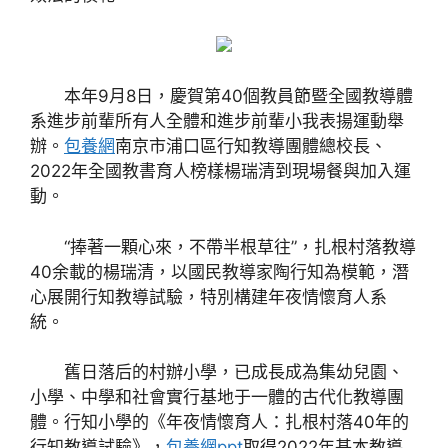
本年9月8日，慶賀第40個教員節暨全國教導體
系進步前輩所有人全體和進步前輩小我表揚運動舉
辦。
包養網
南京市浦口區行知教導團體總校長、
2022年全國教書育人榜樣楊瑞清到現場餐與加入運
動。
“捧著一顆心來，不帶半根草往”，扎根村落教導
40余載的楊瑞清，以國民教導家陶行知為模範，潛
心展開行知教導試驗，特別構建年夜情懷育人系
統。
舊日落后的村辦小學，已成長成為集幼兒園、
小學、中學和社會實行基地于一體的古代化教導團
體。行知小學的《年夜情懷育人：扎根村落40年的
行知教導試驗》，
包養網ppt
取得2022年基本教導