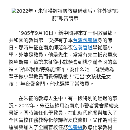
2022年，朱征獲評特級教員稱號后，往外婆“眼
前”報告請示
1985年9月10日，新中國迎來第一個教員節，
共和國的教員第一次擁有了本
台灣包養網
身的節
日。那時朱征在南京師范年夜
包養管道
學從屬小
學，外婆是教員，他是先生。常常有先生抵家里來
探望斯霞，這讓朱征從小就領會到桃李滿全國的幸
福。“所以我也特殊能懂得，為什么她一向說她為一
輩子做小學教員而覺得驕傲！”走出“女孩就是女
孩！”年夜黌舍門，他也選擇了當教員。
在朱征的教導人生中，有一段特別的經過的事
況。2012年，朱征被錄用為南京市瞽者黌舍黨總支
書記，同時兼任化學教員。在此時代他餐與加入了
全國盲校任務教導化學課程尺度修訂，又作為副主
編餐與加入了全國盲校任務
包養網
教導化學教材