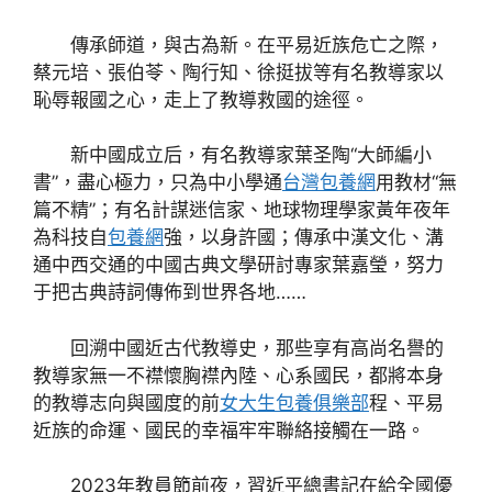
傳承師道，與古為新。在平易近族危亡之際，
蔡元培、張伯苓、陶行知、徐挺拔等有名教導家以
恥辱報國之心，走上了教導救國的途徑。
新中國成立后，有名教導家葉圣陶“大師編小
書”，盡心極力，只為中小學通
台灣包養網
用教材“無
篇不精”；有名計謀迷信家、地球物理學家黃年夜年
為科技自
包養網
強，以身許國；傳承中漢文化、溝
通中西交通的中國古典文學研討專家葉嘉瑩，努力
于把古典詩詞傳佈到世界各地……
回溯中國近古代教導史，那些享有高尚名譽的
教導家無一不襟懷胸襟內陸、心系國民，都將本身
的教導志向與國度的前
女大生包養俱樂部
程、平易
近族的命運、國民的幸福牢牢聯絡接觸在一路。
2023年教員節前夜，習近平總書記在給全國優