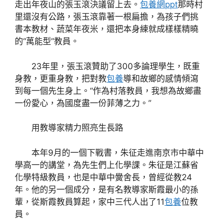
走出年夜山的張玉滾決議留上去。
包養網ppt
那時村
里還沒有公路，張玉滾靠著一根扁擔，為孩子們挑
書本教材、蔬菜年夜米，還把本身練就成樣樣精曉
的“萬能型”教員。
23年里，張玉滾贊助了300多論理學生，既重
身教，更重身教，把對教
包養
導和故鄉的感情傾瀉
到每一個先生身上。“作為村落教員，我想為故鄉盡
一份愛心，為國度盡一份菲薄之力。”
用教導家精力照亮生長路
本年9月的一個下戰書，朱征走進南京市中華中
學高一的講堂，為先生們上化學課。朱征是江蘇省
化學特級教員，也是中華中黌舍長，曾經從教24
年。他的另一個成分，是有名教導家斯霞最小的孫
輩，從斯霞教員算起，家中三代人出了11
包養
位教
員。