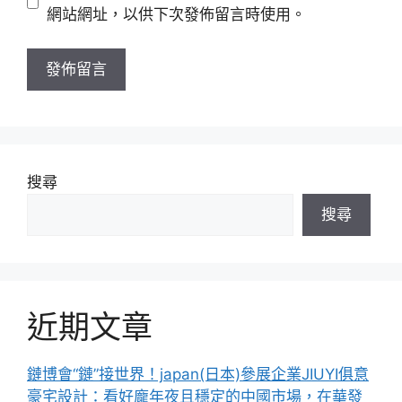
址
站
網站網址，以供下次發佈留言時使用。
網
址
搜尋
搜尋
近期文章
鏈博會“鏈”接世界！japan(日本)參展企業JIUYI俱意
豪宅設計：看好龐年夜且穩定的中國市場，在華發