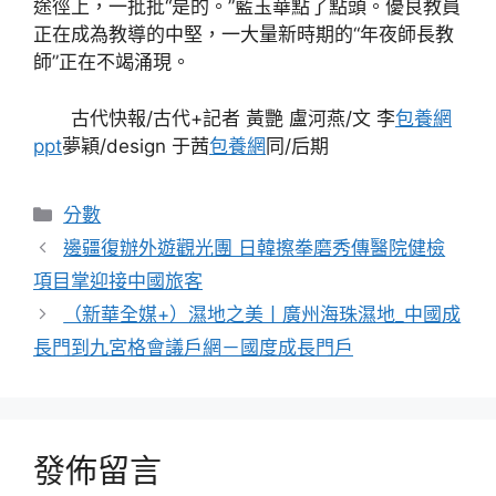
途徑上，一批批“是的。”藍玉華點了點頭。優良教員
正在成為教導的中堅，一大量新時期的“年夜師長教
師”正在不竭涌現。
古代快報/古代+記者 黃艷 盧河燕/文 李
包養網
ppt
夢穎/design 于茜
包養網
同/后期
分
分數
類
邊疆復辦外遊觀光團 日韓擦拳磨秀傳醫院健檢
項目掌迎接中國旅客
（新華全媒+）濕地之美丨廣州海珠濕地_中國成
長門到九宮格會議戶網－國度成長門戶
發佈留言