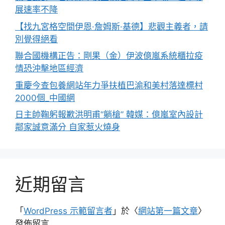
展速率不降
【找九宮格空間伊恩·詹姆斯·基德】悲觀主義者，請
別覺得絕看
聯合國機構正告：剛果（金）伊波億嵐系統櫃拉疫
情恐沖擊地區經濟
重慶今查包養網站年力爭扶植巴渝和美村落達標村
2000個_中國網
日主帥鞠躬報歉洪明甫“躺槍” 韓媒：億嵐室內設計
鄰家誠意滿分 自家惹火燒身
近期留言
「
WordPress 示範留言者
」於〈
網站第一篇文章
〉
發佈留言