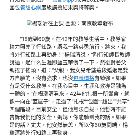
國
包養甜心網
度級講授結果獎特等獎。
楊瑞清在上課 圖源：南京教導發布
“18歲到60歲，在42年的教導生活中，教導家
精力照亮了行知路，讓我一路英勇前行。將來，我
將外行知路上再動身！”楊瑞清說，“陶行知師長教師
說過，過什么生涯即藍玉華愣了一下，然後對著父
親搖了搖頭，道：“父親，我女兒希望這段婚姻是雙
方自願的，沒有強求，也沒
包養價格
有勉強。如果
有是受什么教導。在我心目中，生涯和教導是融為
一體的。”在楊瑞清看來，42年他扎根一所黌舍，就
像一向在“蓋屋子”，走過了“扎根”“包圍”“超出”“共享”
四個階段。目前安全，但他無法自拔，他暫時不能
告訴我們他的安全。媽媽，你能聽到我的話。如果
是的話？丈夫，他安然無恙，所以你60歲開端，楊
瑞清將外行知路上再動身。