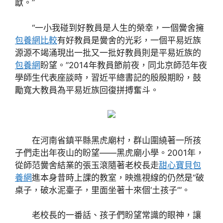
獻。”
“一小我碰到好教員是人生的榮幸，一個黌舍擁
包養網比較
有好教員是黌舍的光彩，一個平易近族
源源不竭涌現出一批又一批好教員則是平易近族的
包養網
盼望。”2014年教員節前夜，同北京師范年夜
學師生代表座談時，習近平總書記的殷殷期盼，鼓
勵寬大教員為平易近族回復拼搏奮斗。
在河南省鎮平縣黑虎廟村，群山圍繞著一所孩
子們走出年夜山的盼望——黑虎廟小學。2001年，
從師范黌舍結業的張玉滾隨著老校長走
甜心寶貝包
養網
進本身昔時上課的教室，映進視線的仍然是“破
桌子，破水泥臺子，里面坐著十來個‘土孩子’”。
老校長的一番話、孩子們盼望常識的眼神，讓