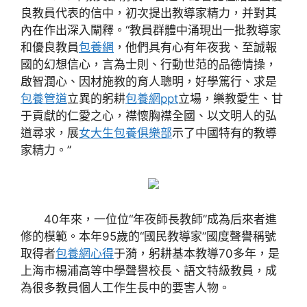
良教員代表的信中，初次提出教導家精力，并對其
內在作出深入闡釋。“教員群體中涌現出一批教導家
和優良教員
包養網
，他們具有心有年夜我、至誠報
國的幻想信心，言為士則、行動世范的品德情操，
啟智潤心、因材施教的育人聰明，好學篤行、求是
包養管道
立異的躬耕
包養網ppt
立場，樂教愛生、甘
于貢獻的仁愛之心，襟懷胸襟全國、以文明人的弘
道尋求，展
女大生包養俱樂部
示了中國特有的教導
家精力。”
40年來，一位位“年夜師長教師”成為后來者進
修的模範。本年95歲的“國民教導家”國度聲譽稱號
取得者
包養網心得
于漪，躬耕基本教導70多年，是
上海市楊浦高等中學聲譽校長、語文特級教員，成
為很多教員個人工作生長中的要害人物。