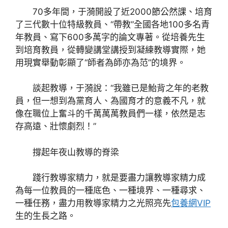
70多年間，于漪開設了近2000節公然課、培育
了三代數十位特級教員、“帶教”全國各地100多名青
年教員、寫下600多萬字的論文專著。從培養先生
到培育教員，從轉變講堂講授到凝練教導實際，她
用現實舉動彰顯了“師者為師亦為范”的境界。
談起教導，于漪說：“我雖已是鮐背之年的老教
員，但一想到為黨育人、為國育才的意義不凡，就
像在職位上奮斗的千萬萬萬教員們一樣，依然是志
存高遠、壯懷劇烈！”
撐起年夜山教導的脊梁
踐行教導家精力，就是要盡力讓教導家精力成
為每一位教員的一種底色、一種境界、一種尋求、
一種任務，盡力用教導家精力之光照亮先
包養網VIP
生的生長之路。