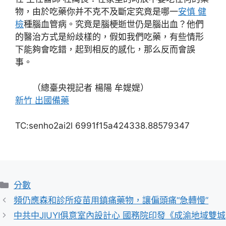
物，由於吃藥你并不克不及斷定究竟是哪一
安慎 健
檢
種腦血管病。究竟是腦梗逝世仍是腦出血？他們
的醫治方式是紛歧樣的，假如我們吃藥，有些情形
下能夠會吃錯，起到相反的感化，那么反而會誤
事。
（總臺央視記者 楊陽 牟媞媞）
新竹 出國備藥
TC:senho2ai2l 6991f15a424338.88579347
分
分數
類
頻仍應森和診所疫苗用鎮痛藥物，讓偏頭痛“急轉慢”
中共中JIUYI俱意室內設計心 國務院印發《成渝地域雙城