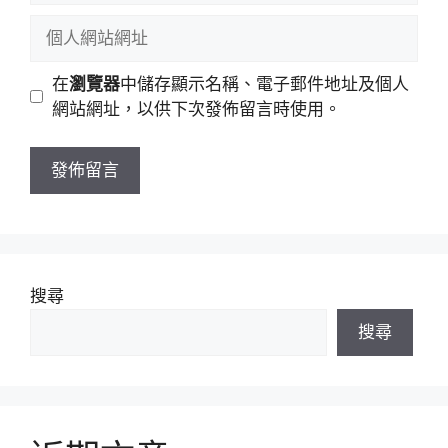
稱
郵
個
件
人
地
網
在
瀏覽器
中儲存顯示名稱、電子郵件地址及個人
址
站
網站網址，以供下次發佈留言時使用。
網
址
搜尋
搜尋