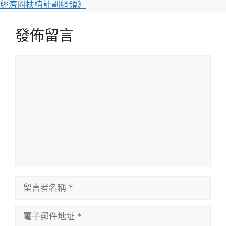
經濟圈扶植計劃綱領》
發佈留言
留
言
留
言
者
電
名
子