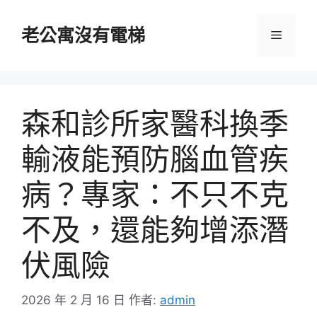
跳
至
老公寓沒有電梯
選
主
要
單
內
容
森和診所家醫科換季
輸液能預防腦血管疾
病？專家：不只不克
不及，還能夠增添潛
伏風險
2026 年 2 月 16 日
作者:
admin