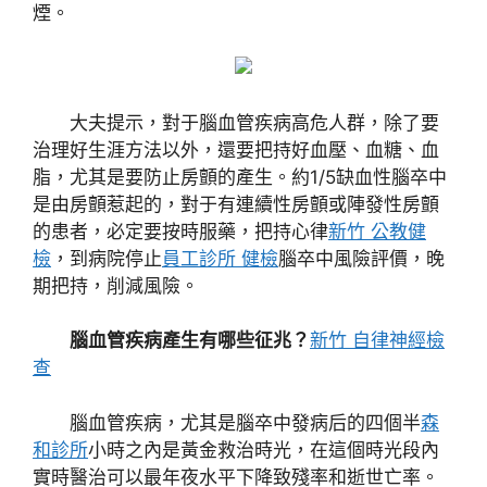
煙。
大夫提示，對于腦血管疾病高危人群，除了要
治理好生涯方法以外，還要把持好血壓、血糖、血
脂，尤其是要防止房顫的產生。約1/5缺血性腦卒中
是由房顫惹起的，對于有連續性房顫或陣發性房顫
的患者，必定要按時服藥，把持心律
新竹 公教健
檢
，到病院停止
員工診所 健檢
腦卒中風險評價，晚
期把持，削減風險。
腦血管疾病產生有哪些征兆？
新竹 自律神經檢
查
腦血管疾病，尤其是腦卒中發病后的四個半
森
和診所
小時之內是黃金救治時光，在這個時光段內
實時醫治可以最年夜水平下降致殘率和逝世亡率。