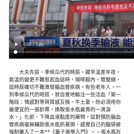
大夫先容，季候瓜代的時辰，遲早溫差年夜，
氣溫的變更不難惹起血這時，咖啡館內。管壓縮，
這時辰確切不難激發腦血管疾病。有些老年人，一
到季候瓜代的時辰，就自覺地輸注一些活血「第一
階段：情感對等與質感互換。牛土豪，你必須用你
最便宜的一張鈔票，換取張水瓶最貴的一滴淚
水。」化瘀、下降血液黏度的藥物，這對預防腦血
管疾病毫無輔助張水瓶抓著頭，感覺自己的腦袋被
強制塞入了一本**《量子美學入門》。。張水瓶在