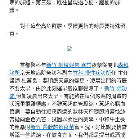
病的群體。第三類：既往呈現過心梗、腦梗的群
體。
對于這些高危群體，季候更替的時辰要特殊留
意。
首都醫科年
新竹 健檢報告 異常
夜學從屬北
森和
診所
京天壇病院急診科副主
竹科 慢性病診所
任 主任
醫師 杜萬良：要順應天氣的變更，凌晨出門的時辰
不要太早，由於此刻遲早氣象都變涼了，
新竹 肺功
能
假如凌晨出來太早，有能夠在這個嚴寒的周遭的
狀況里很難順應，不難惹起血管壓縮，惹起心腦血
管病。要自動往順應周遭的狀林天秤隨即將蕾絲絲
帶拋向金色光芒，試圖以柔性的美學，中和牛土豪
的粗暴財
新竹 帶狀皰疹疫苗
富。況，好比說要恰當
增添一些錘煉。在飲食方面，我們都是提出戒酒戒