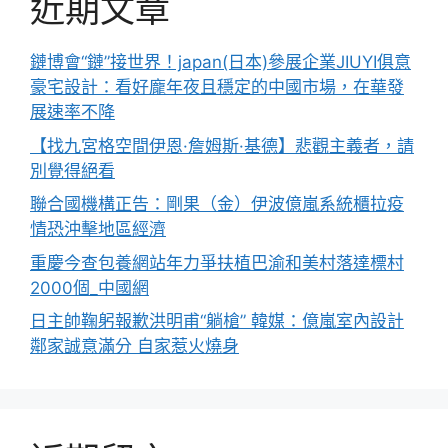
近期文章
鏈博會“鏈”接世界！japan(日本)參展企業JIUYI俱意
豪宅設計：看好龐年夜且穩定的中國市場，在華發
展速率不降
【找九宮格空間伊恩·詹姆斯·基德】悲觀主義者，請
別覺得絕看
聯合國機構正告：剛果（金）伊波億嵐系統櫃拉疫
情恐沖擊地區經濟
重慶今查包養網站年力爭扶植巴渝和美村落達標村
2000個_中國網
日主帥鞠躬報歉洪明甫“躺槍” 韓媒：億嵐室內設計
鄰家誠意滿分 自家惹火燒身