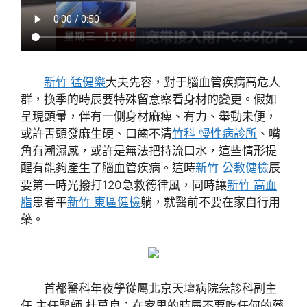
新竹 猛健樂
大夫先容，對于腦血管疾病高危人
群，換季的時辰要特殊留意察看身材的變更。假如
呈現頭暈，伴有一側身材麻痺、有力、舉動未便，
或許舌頭發麻生硬、口齒不清
竹科 慢性病診所
、嘴
角有潮濕感，或許是無法把持流口水，這些情形提
醒有能夠產生了腦血管疾病。這時
新竹 公教健檢
辰
要第一時光撥打120急救德律風，同時讓
新竹 高血
脂
患者平
新竹 東區健檢
躺，就醫前不要在家自行用
藥。
首都醫科年夜學從屬北京天壇病院急診科副主
任 主任醫師 杜萬良：在家里的時辰不要吃任何的藥