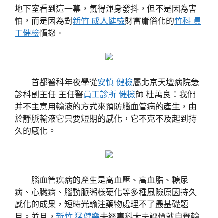
地下室看到這一幕，氣得渾身發抖，但不是因為害
怕，而是因為對
新竹 成人健檢
財富庸俗化的
竹科 員
工健檢
憤怒。
首都醫科年夜學從
安慎 健檢
屬北京天壇病院急
診科副主任 主任醫
員工診所 健檢
師 杜萬良：我們
并不主意用輸液的方式來預防腦血管病的產生，由
於靜脈輸液它只要短期的感化，它不克不及起到持
久的感化。
腦血管疾病的產生是高血壓、高血脂、糖尿
病、心臟病、腦動脈粥樣硬化等多種風險原因持久
感化的成果，短時光輸注藥物處理不了最基礎題
目。並且，
新竹 猛健樂
未經專科大夫評價就自覺輸