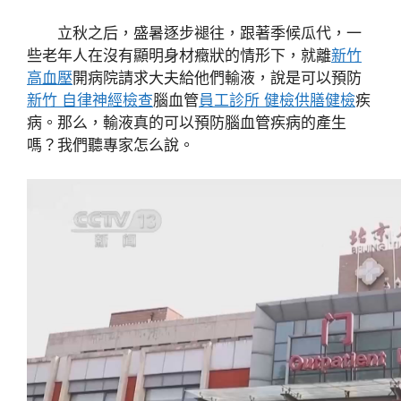
立秋之后，盛暑逐步褪往，跟著季候瓜代，一
些老年人在沒有顯明身材癥狀的情形下，就離
新竹
高血壓
開病院請求大夫給他們輸液，說是可以預防
新竹 自律神經檢查
腦血管
員工診所 健檢
供膳健檢
疾
病。那么，輸液真的可以預防腦血管疾病的產生
嗎？我們聽專家怎么說。