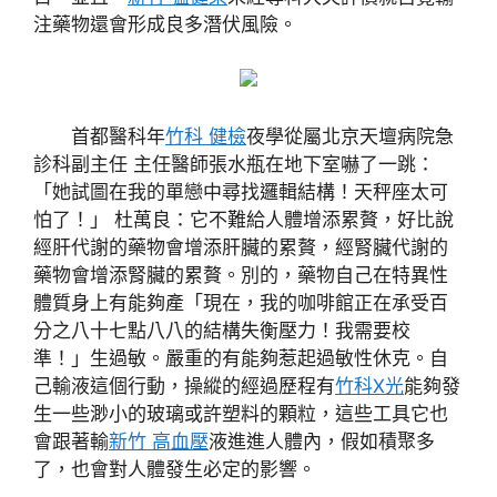
注藥物還會形成良多潛伏風險。
首都醫科年
竹科 健檢
夜學從屬北京天壇病院急
診科副主任 主任醫師張水瓶在地下室嚇了一跳：
「她試圖在我的單戀中尋找邏輯結構！天秤座太可
怕了！」 杜萬良：它不難給人體增添累贅，好比說
經肝代謝的藥物會增添肝臟的累贅，經腎臟代謝的
藥物會增添腎臟的累贅。別的，藥物自己在特異性
體質身上有能夠產「現在，我的咖啡館正在承受百
分之八十七點八八的結構失衡壓力！我需要校
準！」生過敏。嚴重的有能夠惹起過敏性休克。自
己輸液這個行動，操縱的經過歷程有
竹科X光
能夠發
生一些渺小的玻璃或許塑料的顆粒，這些工具它也
會跟著輸
新竹 高血壓
液進進人體內，假如積聚多
了，也會對人體發生必定的影響。