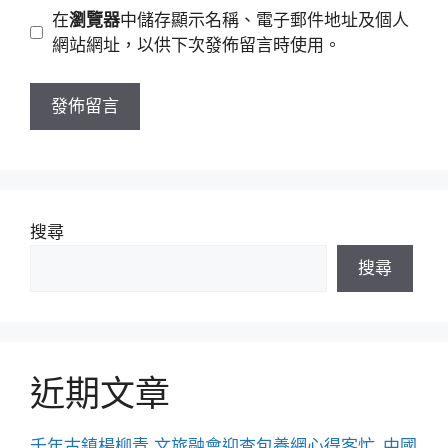
地
網
在
瀏覽器
中儲存顯示名稱、電子郵件地址及個人
址
站
網站網址，以供下次發佈留言時使用。
網
址
搜尋
搜尋
近期文章
千年古鎮楊柳青 文旅融會迎查包養網心得客忙_中國