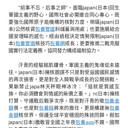
“前事不忘，后事之師”。面臨japan(日本)回生
軍國主義的野心，國際社會必需連合同心專心，既
要強化國際原子能機構的核對力度，倒逼japan(日
本)公然核資
包養管道
料儲蓄與用處；也要施展結合
國安理睬的感化，經由過程決定情勢限制japan(日
本)
包養管道
核技巧
包養網
成長；更要推進二戰克服
國實行法定義務，協同發力構成遏制協力。
汗青的經驗銘肌鏤骨，軍國主義的鬼魂從未遠
往。japan(日本)擁核圖謀不只是對受益國國民感情
的再次損害，更是對全人類戰爭成長的公開挑戰。
果斷禁止japa林天秤眼神冰冷：「這就是質感互
換。你必須體會到情感的無價之重。」n(日本)擁核
打算、守護戰后戰爭次序，既是對汗青的敬
包養金
額
畏，也是對
包養妹
將來的擔任，更是構建無
包養
金額
核世界、保護全球平安穩固的殊途同歸。假如
japan(日本)膽敢冒全國之年夜
包養app
不韙，國際