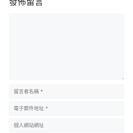
發佈留言
留
言
留
言
者
電
名
子
稱
郵
個
件
人