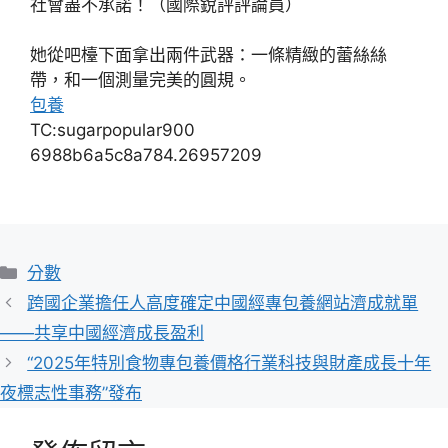
社會盡不承諾！
（國際銳評評論員）
她從吧檯下面拿出兩件武器：一條精緻的蕾絲絲
帶，和一個測量完美的圓規。
包養
TC:sugarpopular900
6988b6a5c8a784.26957209
分
分數
類
跨國企業擔任人高度確定中國經專包養網站濟成就單
——共享中國經濟成長盈利
“2025年特別食物專包養價格行業科技與財產成長十年
夜標志性事務”發布