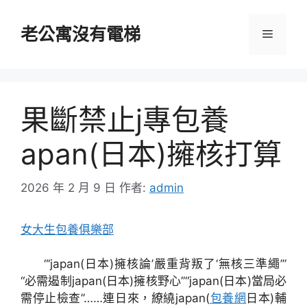
跳
至
老公寓沒有電梯
選
主
要
單
內
容
果斷禁止j專包養
apan(日本)擁核打算
2026 年 2 月 9 日
作者:
admin
女大生包養俱樂部
“‘japan(日本)擁核論’嚴重背叛了‘無核三準繩’”
“必需遏制japan(日本)擁核野心”“japan(日本)當局必
需停止檢查”……連日來，繚繞japan(
包養網
日本)輔