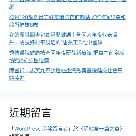
網
德州120調劑員守好疫情防控前哨站 均勻年紀2森和
診所健檢8歲
我的履職關查包養經歷鍵詞｜全國人年夜代表盧
丹：成長好村平易近的“甜美工作”_中國網
秀傳醫院健康檢查國年夜研發新療法 把益生菌變成
“藥”對抗肝性腦病
陳國祥：馬英九不該遭遇臺灣秀傳醫院健檢社會集
體凌遲
近期留言
「
WordPress 示範留言者
」於〈
網站第一篇文章
〉