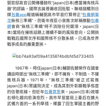
弼官邸高官公開傳播鼓吹“japan(日本)應當擁有核兵
器”的謬論，國際言論普遍收回批駁。聯絡接觸到日
媒
包養app
報道稱輔弼高市早苗打算修正“
包養網單
次
無核三準繩”、防衛年夜臣小泉進次郎稱推動
包養
網
會商“無核三準繩”時不消除任何選項，japan(日
本)當局在擁核話題上連續不斷的風險意向，公開挑
戰戰后國際次序和國際核不分散系統，已成為世界
戰爭成長的嚴重要挾。
1967年，時任japan(日本)輔弼佐藤榮作在國會
講話時提出“無核三準繩”，即不擁有、不制造、不運
進核兵器。1971年，“無核三準繩”被正式寫進
japan(日本)眾議院決定，成為其對外彰顯戰爭態度
的信譽底線。但近年
包養意思
來，japan(日本)政壇
右傾化趨向愈演愈烈。高市早苗當局上臺后在擴大
武備方面的一系列舉措，裸露了回生軍國主義的野