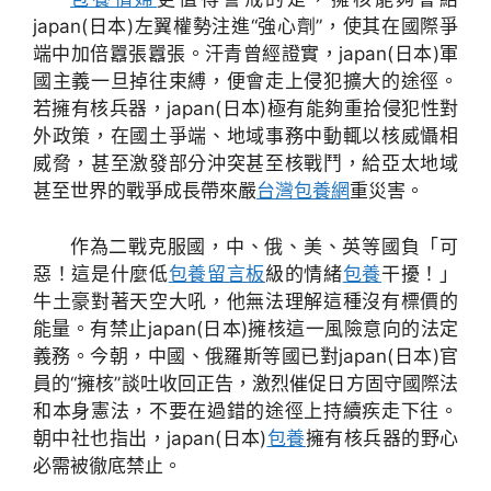
japan(日本)左翼權勢注進“強心劑”，使其在國際爭
端中加倍囂張囂張。汗青曾經證實，japan(日本)軍
國主義一旦掉往束縛，便會走上侵犯擴大的途徑。
若擁有核兵器，japan(日本)極有能夠重拾侵犯性對
外政策，在國土爭端、地域事務中動輒以核威懾相
威脅，甚至激發部分沖突甚至核戰鬥，給亞太地域
甚至世界的戰爭成長帶來嚴
台灣包養網
重災害。
作為二戰克服國，中、俄、美、英等國負「可
惡！這是什麼低
包養留言板
級的情緒
包養
干擾！」
牛土豪對著天空大吼，他無法理解這種沒有標價的
能量。有禁止japan(日本)擁核這一風險意向的法定
義務。今朝，中國、俄羅斯等國已對japan(日本)官
員的“擁核”談吐收回正告，激烈催促日方固守國際法
和本身憲法，不要在過錯的途徑上持續疾走下往。
朝中社也指出，japan(日本)
包養
擁有核兵器的野心
必需被徹底禁止。