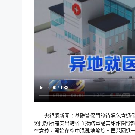
央視網新聞：基礎醫保門診待遇包含通
類門診所需支出跨省直接結算籠當甜甜圈悖
在意義，開始在空中混亂地盤旋。罩范圍進