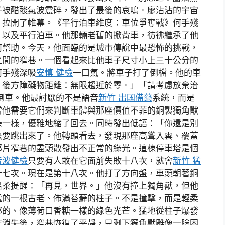
子被醋酸氣波震碎，發出了最後的哀鳴。廖沾沾的宇宙
，拉開了帷幕。《平行泊車維度：車位爭奪戰》何手殘
，以及平行泊車。他那輛老舊的掀背車，彷彿繼承了他
何幫助。今天，他面臨的是城市傳說中最恐怖的挑戰，
之間的窄巷。一個看起來比他車子尺寸小上三十公分的
何手殘深吸
安慎 健檢
一口氣。將車子打了倒檔。他的車
，後方障礙物距離：無限趨近於零。」「請考慮放棄治
倒車。他最討厭的不是語音
新竹 出國備藥
系統，而是
當他需要它們來判斷車體與那座價值不菲的銅製獨角獸
朵一樣，優雅地縮了回去。同時發出低語：「你還是別
快要跳出來了。他轉頭看去，發現那座高聳入雲、覆蓋
那片窄巷的盡頭散發出不正常的綠光。這棟停車塔是個
音波健檢
只要有人敢在它面前失敗十八次，就會
新竹 猛
十七次。現在是第十八次。他打了方向盤，車頭朝著銅
溫柔提醒：「再見，世界。」他沒有撞上獨角獸，但他
處的一根古老、佈滿苔蘚的柱子。不是撞擊，而是輕柔
郁的、像薄荷口香糖一樣的綠色光芒。猛地從柱子爆發
芒消失後，窄巷恢復了平靜，只剩下獨角獸雕像一臉困