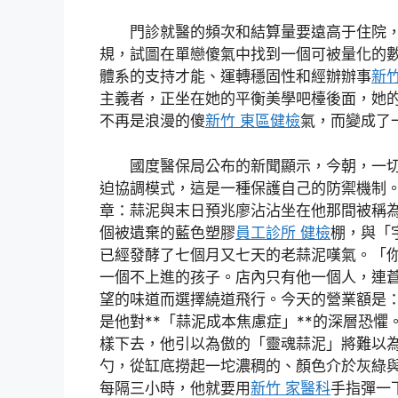
門診就醫的頻次和結算量要遠高于住院
規，試圖在單戀傻氣中找到一個可被量化的
體系的支持才能、運轉穩固性和經辦辦事
新
主義者，正坐在她的平衡美學吧檯後面，她
不再是浪漫的傻
新竹 東區健檢
氣，而變成了
國度醫保局公布的新聞顯示，今朝，一
迫協調模式，這是一種保護自己的防禦機制
章：蒜泥與末日預兆廖沾沾坐在他那間被稱
個被遺棄的藍色塑膠
員工診所 健檢
棚，與「
已經發酵了七個月又七天的老蒜泥嘆氣。「
一個不上進的孩子。店內只有他一個人，連
望的味道而選擇繞道飛行。今天的營業額是
是他對**「蒜泥成本焦慮症」**的深層恐
樣下去，他引以為傲的「靈魂蒜泥」將難以
勺，從缸底撈起一坨濃稠的、顏色介於灰綠
每隔三小時，他就要用
新竹 家醫科
手指彈一