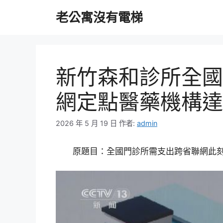
跳
老公寓沒有電梯
至
主
要
內
容
新竹森和診所全國
網定點醫藥機構達3
2026 年 5 月 19 日
作者:
admin
原題目：全國門診所需支出跨省聯網此刻