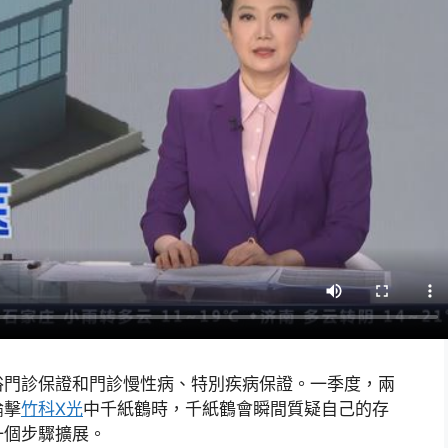
俗門診保證和門診慢性病、特別疾病保證。一季度，兩
論擊
竹科X光
中千紙鶴時，千紙鶴會瞬間質疑自己的存
一個步驟擴展。