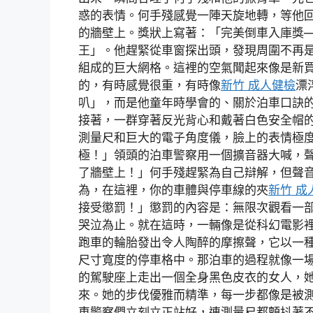
惑的表情。何手殘感覺一陣天旋地轉，等他
的牆壁上。獎狀上寫著：「完美倒車入庫獎
王」。他趕緊從車窗探出頭，發現周圍不再
組成的巨大網格。這裡的空氣聞起來像是新
的，有時感覺很重，有時像
新竹 成人健檢
漂
叭」，而是他童年時學會的、關於泊車口訣
接著，一群穿著反光背心和戴著白色安全帽
測量尺和巨大的電子角度儀，臉上的表情極
極！」領頭的泊車警察用一個擴音器大喊，
了牆壁上！」何手殘趕緊為自己辯解，但聲
為，在這裡，你的車體與停車線的夾
新竹 成
接受懲罰！」懲罰的內容是：無限次觀看一部
哭泣為止。就在這時，一輛像是從科幻電影
跑車的輪胎發出令人陶醉的摩擦聲，它以一
尺寸寬度的停車格中。那泊車的過程就像一場
的駕駛座上走出一個全身黑色皮衣的女人，
來。她的步伐優雅而精準，每一步都像是被
車警察們立刻立正站好，連測量尺都顫抖著