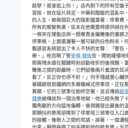
餘孽！我會追上你！」店內剩下的所有空盤
冒險，就在這片蒜泥、中藥和醋酸的混亂中
的人生，被兩個巨大的陰影籠罩著：停車費
所有的駕駛焦慮，從未在他需要時提供過任
一條夾在理髮店與一間專賣金屬雕像的畫廊
停車格，上面還灑著一層可疑的白色粉末。
載語音系統發出了令人不快的女聲：「警告
療。」他忽略了警
安慎 健檢
告，開始緩慢地
那兩塊永遠在關鍵時刻自動收折的後視鏡。
雕像之間的距離時，它們卻像兩片羞澀的耳
看了，反正你也停不好。」何手殘感覺心臟
著鏽跡斑斑鐵網的多層機械式停車塔，正在
異類，它的三號車位始終空著，並且傳說
超
健樂
被傳送到一個泊車地獄。他已經失敗了
獨角獸的方向猛地偏轉。後視鏡發出最後的
那顫抖的車尾卻擦到了停車塔三號車位入口
的碰觸，像戀人之間的耳語。接著，一道濃
出來，瞬間吞噬了何手殘和他的掀背車。光