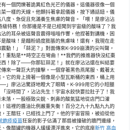
只有一個閃爍著詭異紅色光芒的儀器。這儀器很像一個
韭菜一樣的天線。他顫抖著拿起儀器，按下通話鈕。儀
高八度、急促且充滿養生焦慮的聲音。「喂！是廖沾沾
盟特級特務！你那邊是不是已經聞到宇宙級的酸味了？我
沾沾的耳朵被這聲音震得嗡嗡作響，他捏著對講機，困
不是酸味！是麵粉過度膨脹的焦慮味！還有，我現在走
震動！」「蒜泥？」對面傳來K-999崩潰的尖叫聲，
！重點是**時空正在彎曲！**我們的推進器快沒紅棗
東西！除了——你那缸蒜泥！」就在廖沾沾還在糾結要
壁傳來一聲巨大的撞擊。一個穿著黑色燕尾服、戴著太
來。它的背上揹著一個像是小型瓦斯桶的東西，桶上用
—」廖沾沾驚訝地瞪大了眼睛。K-999用它的小短腿
：「沒時間了，沾沾先生！宇宙水餃快要拉肚子了！我
音未落，一股極致尖銳、刺鼻的酸氣猛地從店門口灌
告！這裡的醬油比例嚴重失衡！百分之九十九點九九的
敵，王醋狂，已經找上門了。他的宇宙冒險，被迫從他
狀皰疹疫苗
狂妄的影子佔滿了那扇被撞破的牆門邊緣，
光、像醋罐的機器人緩緩漂浮進來，它的底座
新竹 高血