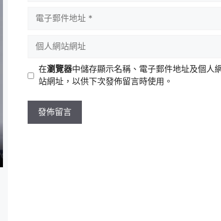
者
電
名
子
稱
郵
個
件
人
地
網
在
瀏覽器
中儲存顯示名稱、電子郵件地址及個人
址
站
站網址，以供下次發佈留言時使用。
網
址