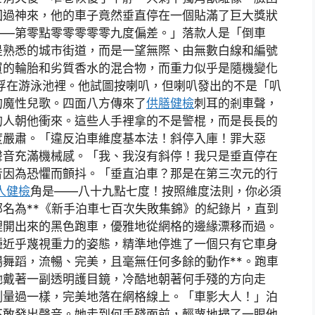
回過神來，他的車子竟然垂直停在一個貼滿了巨大獎狀
——第零點零零零零零九度偏差。」落款人是「倒車
是熟悉的城市街道，而是一望無際、由無數白線和編號
買的輪胎和劣質香水的混合物，而重力似乎是隨機變化
浮在游泳池裡。他試圖按喇叭，但喇叭發出的不是「叭
的魔性兒歌。四面八方傳來了
供膳健檢
刺耳的剎車聲，
的人朝他衝來。這些人手裡拿的不是警棍，而是長長的
度嚴肅。「違反泊車維度基本法！斜停入庫！罪大惡
聲音充滿機械感。「我、我沒有斜停！我只是垂直停在
音因為恐懼而顫抖。「垂直泊車？那是在第三次元的行
人健檢
角是——八十九點七度！按照維度法則，你必須
名為**《新手泊車七百次失敗集錦》的紀錄片，直到
裡開出來的黑色跑車，優雅地從網格的邊緣漂移而過。
種近乎蔑視重力的姿態，精準地停進了一個只有它車身
舞蹈，流暢、完美，且毫無任何多餘的動作**。跑車
她戴著一副透明護目鏡，冷酷地朝著何手殘的方向走
測量過一樣，完美地落在網格線上。「車影大人！」泊
不敢發出聲音。她走到何手殘面前，輕蔑地掃了一眼他