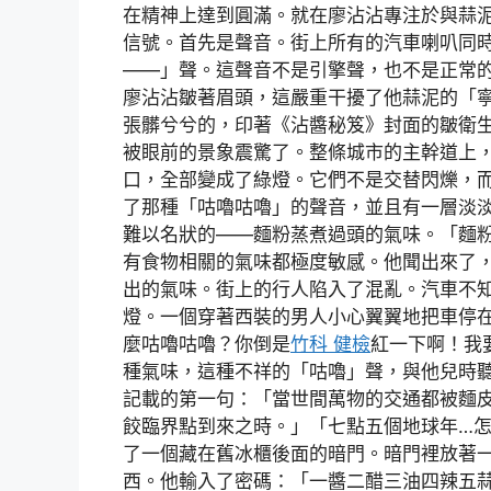
在精神上達到圓滿。就在廖沾沾專注於與蒜
信號。首先是聲音。街上所有的汽車喇叭同
——」聲。這聲音不是引擎聲，也不是正常
廖沾沾皺著眉頭，這嚴重干擾了他蒜泥的「
張髒兮兮的，印著《沾醬秘笈》封面的皺衛
被眼前的景象震驚了。整條城市的主幹道上
口，全部變成了綠燈。它們不是交替閃爍，
了那種「咕嚕咕嚕」的聲音，並且有一層淡
難以名狀的——麵粉蒸煮過頭的氣味。「麵
有食物相關的氣味都極度敏感。他聞出來了
出的氣味。街上的行人陷入了混亂。汽車不
燈。一個穿著西裝的男人小心翼翼地把車停
麼咕嚕咕嚕？你倒是
竹科 健檢
紅一下啊！我
種氣味，這種不祥的「咕嚕」聲，與他兒時
記載的第一句：「當世間萬物的交通都被麵
餃臨界點到來之時。」「七點五個地球年…
了一個藏在舊冰櫃後面的暗門。暗門裡放著
西。他輸入了密碼：「一醬二醋三油四辣五