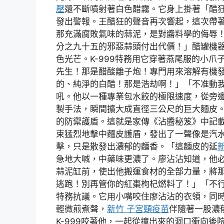
壓
還不斷噴射著白色醋霧。它身上掛著「醋
發出警報。王醋狂的聲音再次響起，這次帶
那充滿腐敗氣味的蒜泥，是對醬料學的侮辱
分之九十五的邪惡蒜頭付出代價！」醋罐機
色光芒。K-999特務用它穿著燕尾服的小
先生！那是醋酸離子炮！專門用來溶解有機
的、純淨的白醋！那是浩劫啊！」「不准動
吼。他以一種專業包水餃的極限速度，從旁
製手法，瞬間擴大成直徑三公尺的巨大麵皮
的防禦護盾。這就是家傳《沾醬秘笈》中記
束猛烈地擊中麵皮護盾，發出了一聲像是汽
擊，只是散發出濃郁的麵香。「這麵皮的延
急地大喊，中藥味更濃了。廖沾沾知道，他
蒜泥缸前，使出他搬運食材的全部力量，將那
逃跑！別再管你的紅棗枸杞燃料了！」「不
特務抗議。它用小嘴咬住廖沾沾的衣領，同
輕微煎煮聲，
新竹 子宮頸疫苗
伴隨著一股濃
K-999咬著他，一起從撞出來的洞口衝向