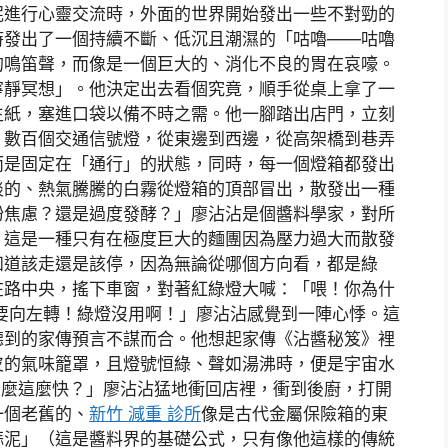
泥進行心靈交流時，外面的世界開始發出一些不對勁的
時發出了一個持續不斷、低沉且潮濕的「咕嚕——咕嚕
的鳴笛聲，而像是一個巨大的、消化不良的胃在哀嚎。
寧靜冥想」。他決定出去看個究竟，順手從桌上拿了一
生紙，塞進口袋以備不時之需。他一腳踏出店門，立刻
，數百個交通信號燈，從東邊到西邊，從高架橋到巷弄
而是固定在「通行」的狀態，同時，每一個燈箱都發出
淡的、熱氣騰騰的白霧從燈箱的頂部冒出，散發出一種
粉焦慮？還是過度發酵？」廖沾沾是個醬料學家，對所
，這是一種只有在極度巨大的麵團因為壓力過大而散發
知道該走還是該停，因為無論從哪個方向看，都是綠
在路中央，搖下車窗，對著紅綠燈大喊：「喂！你為什
要向左轉！綠燈沒用啊！」廖沾沾感覺到一陣心悸。這
聽到的家傳預言不謀而合。他想起家傳《沾醬秘笈》裡
皮的氣味籠罩，且燈號恒綠、聲如湯沸時，便是宇宙水
怎麼這麼快？」廖沾沾猛地衝回店裡，衝到後廚，打開
一個老舊的、
新竹 減重 診所
像是古代金屬保險箱的東
蒜泥」（這是醬料界的基礎公式，只有像他這樣的傳統