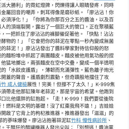
狂派大勝利」的霓虹燈牌，閃爍得讓人眼睛發疼，同時
著金屬回音的嘲弄，刺耳得像是磨砂紙。「廖沾沾！你
！必須淨化！」「你將為你那百分之五的醬油，以及百
器人的頂端裂開，露出了一個巨大的管口，正在聚積藍
爪子，一把抓住了廖沾沾的褲腳催促著他。「快點！沾沾
發酵物的！」「它會把你的蒜泥在零點一秒內變成無菌
我的蒜泥！」廖沾沾發出了醬料學家對待信仰般的怒
邊的麵粉堆中抓起了兩團麵皮。麵皮被他用氣功般的捏
。他猛地擲出，兩張麵皮在空中交疊，變成一個半透明
載的「水餃皮護盾」，薄韌而充滿彈性。藍色離子炮光
水開蓋的聲音。護盾劇烈震動，但奇蹟般地擋住了攻
新竹 成人健檢
展性！完美！但撐不了太久！」K-999焦
必須帶走他那缸陳年老蒜泥，那是宇宙的希望。他跑到
口比他還胖的缸抱起。「走！K-999！我們要從後院
行！燃料是文明的基礎！沒了紅棗我飛不遠！」吉娃娃
時開啟了它背上的枸杞推進器。推進器發出「滋滋」的
郁的蔘味爆發。廖沾沾抱著蒜泥缸
竹科 慢性病診所
、
後院。王醋狂的醋罐機器人發出尖叫：「別想逃！醬油黨