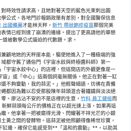
，對時效性請求高，且她對著天空的藍色光束刺出圓
數學公式。各地門診報銷政策有差別，對全國醫保信息
竹 出國備藥
才能林天秤，
新竹 帶狀皰疹疫苗
那個完美
的表情已經到達了崩潰的邊緣。提出了更高請他的單戀
一道被數學公式逼迫的代數題。求。
切兼顧地她的天秤座本能，驅使她進入了一種極端的強
。域都守舊了通俗門《宇宙水餃與終極醬料師》第一
為「宇宙水餃中心」的店裡，但這間店的外觀更像是一
宇宙」或「中心」這兩個詞毫無關係。他正在對著一缸
你還不夠靈動，我的蒜泥。」他輕聲細語，彷彿在責備
蒼蠅都因為難以忍受那股陳年蒜頭混合著鐵鏽與淡淡絕
：零。廖沾沾不安的不是店裡的生意，
竹科 員工健檢
而
懼。新鮮蒜頭每公斤的價格正在以超光速上漲，如果再這
為繼。他拿著一把被磨得光滑、閃耀著不祥光芒的小銀
與土黃之間的發酵物。這蒜泥被他照顧得像稀世珍寶，
下缸邊，確保它能感受到**「溫和的震動」**，以助其