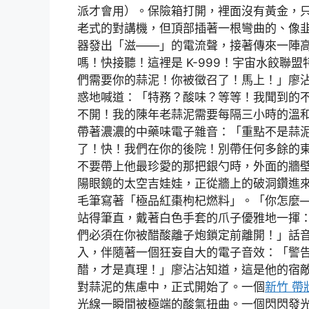
派才會用）。保險箱打開，裡面沒有黃金，
老式的對講機，但頂部插著一根彎曲的、像
器發出「滋——」的電流聲，接著傳來一陣
嗎！快接聽！這裡是 K-999！宇宙水餃聯
們需要你的蒜泥！你被徵召了！馬上！」廖
惑地喊道：「特務？酸味？等等！我聞到的
不開！我的陳年老蒜泥需要每隔三小時的溫和
帶著濃濃的中藥味電子雜音：「重點不是蒜泥
了！快！我們在你的後院！別帶任何多餘的
不要帶上他最珍愛的那把銀勺時，外面的牆
陽眼鏡的太空吉娃娃，正從牆上的破洞鑽進
毛筆寫著「極品紅棗枸杞燃料」。「你怎麼—
站得筆直，戴著白色手套的爪子優雅地一揮
們必須在你被醋酸離子炮鎖定前離開！」話
入，伴隨著一個狂妄自大的電子音效：「警
醋，才是真理！」廖沾沾知道，這是他的宿
對蒜泥的焦慮中，正式開始了。一個
新竹 帶
光線一瞬間被極端的酸氣扭曲。一個閃閃發