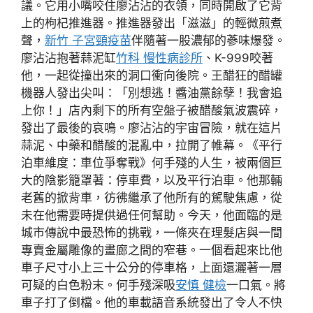
議。它用小嘴咬住廖沾沾的衣領，同時開啟了它背
上的枸杞推進器。推進器發出「滋滋」的輕微煎煮
聲，
新竹 子宮頸疫苗
伴隨著一股濃郁的蔘味爆發。
廖沾沾抱著蒜泥缸
竹科 慢性病診所
、K-999咬著
他，一起從撞出來的洞口衝向後院。王醋狂的醋罐
機器人發出尖叫：「別想逃！醬油黨餘孽！我會追
上你！」店內剩下的所有空盤子被醋酸氣波震碎，
發出了最後的哀鳴。廖沾沾的宇宙冒險，就在這片
蒜泥、中藥和醋酸的混亂中，拉開了帷幕。《平行
泊車維度：車位爭奪戰》何手殘的人生，被兩個巨
大的陰影籠罩著：停車費，以及平行泊車。他那輛
老舊的掀背車，彷彿繼承了他所有的駕駛焦慮，從
未在他需要時提供過任何幫助。今天，他面臨的是
城市傳說中最恐怖的挑戰，一條夾在理髮店與一間
專賣金屬雕像的畫廊之間的窄巷。一個看起來比他
車子尺寸小上三十公分的停車格，上面還灑著一層
可疑的白色粉末。何手殘深吸
安慎 健檢
一口氣。將
車子打了倒檔。他的車載語音系統發出了令人不快