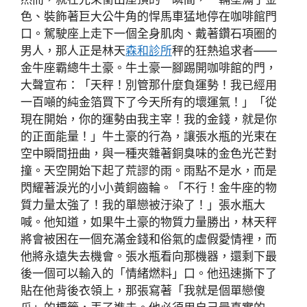
色、裝飾著巨大公牛角的悍馬車猛地停在咖啡館門
口。駕駛座上走下一個全身肌肉、戴著鑽石項圈的
男人，那人正是林天
森和診所
秤的狂熱追求者——
金牛座霸總牛土豪。牛土豪一腳踢開咖啡館的門，
大聲宣布：「天秤！別管那什麼負運勢！我已經用
一百噸的純金箔買下了今天所有的壞運氣！」「從
現在開始，你的運勢由我主宰！我的金錢，就是你
的正面能量！」牛土豪的行為，讓張水瓶的光束在
空中瞬間扭曲，與一種夾雜著銅臭味的金色光芒對
撞。天空開始下起了荒謬的雨。雨點不是水，而是
閃耀著淚光的小小黃銅齒輪。「不行！金牛座的物
質力量太強了！我的單戀被汙染了！」張水瓶大
喊。他知道，如果牛土豪的物質力量勝出，林天秤
將會被困在一個充滿金錢和俗氣的虛假愛情裡，而
他將永遠失去機會。張水瓶看向那機器，還剩下最
後一個可以輸入的「情緒燃料」口。他迅速撕下了
貼在他背後衣領上，那張寫著「我就是個單戀傻