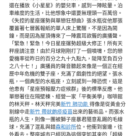
還在播放《小星星》的嬰兒車，感到一陣眩暈。泊
車維度的生活，比他想象中還要無理頭一百萬倍。
《失控的星座運勢與單戀狂想曲》張水瓶從他那張
覆蓋著七層舊報紙的單人床上驚醒，不是因為鬧
鐘，而是因為屋頂傳來了一陣震耳欲聾的廣播聲。
「緊急！緊急！今日星座運勢超級大修正！所有天
秤座請注意！由於月球剛剛打了一個噴嚏，您的戀
愛機率從昨日的百分之九十九點九，陡降至負百分
之八十七！」廣播員的聲音聽起來像是一個正在經
歷中年危機的雙子座，充滿了戲劇性的絕望。張水
瓶，一個典型的水瓶座，立刻感到一陣恐慌，這是
他患有「星座預報壓力症候群」後的標準反應。他
單戀著住在隔壁棟、經營一家「平衡美學」咖啡館
的林天秤。林天秤完美
新竹 肺功能
得像是從黃金分
割線中走
新竹 帶狀皰疹疫苗
出來的藝術品。而張水
瓶的人生，則像一團被獅子座暴君隨意亂踢的毛線
球，充滿了混亂與錯
森和診所
位。他衝到窗邊，往
外看去。整座城市已經因為這個突如其來的「超級