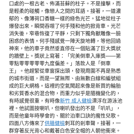
口處的一根古老、佈滿苔蘚的柱子。不是撞擊，而
是輕柔的碰觸，像戀人之間的耳語。接著，一道濃
郁的、像薄荷口香糖一樣的綠色光芒。猛地從柱子
爆發出來，瞬間吞噬了何手殘和他的掀背車。光芒
消失後，窄巷恢復了平靜，只剩下獨角獸雕像一臉
困惑的表情。何手殘感覺一陣天旋地轉，等他回過
神來，他的車子竟然垂直停在一個貼滿了巨大獎狀
的牆壁上。獎狀上寫著：「完美倒車入庫獎——第
零點零零零零零九度偏差。」落款人是「倒車
王」。他趕緊從車窗探出頭，發現周圍不再是熟悉
的城市街道，而是一望無際、由無數白線和編號組
成的巨大網格。這裡的空氣聞起來像是新買的輪胎
和劣質香水的混合物，而重力似乎是隨機變化的，
有時感覺很重，有時像
新竹 成人健檢
漂浮在游泳池
裡。他試圖按喇叭，但喇叭發出的不是「叭叭」，
而是他童年時學會的、關於泊車口訣的魔性兒歌。
四面八方傳來了
供膳健檢
刺耳的剎車聲，接著，一
群穿著反光背心和戴著白色安全帽的人朝他衝來。