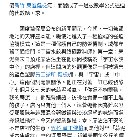
傻
新竹 東區健檢
氣，而變成了一道被數學公式逼迫
的代數題。求。
國度醫保局公布的新聞顯示，今朝，一切兼顧
地她的天秤座本能，驅使她進入了一種極端的強迫
協調模式，這是一種保護自己的防禦機制。域都守
舊了通俗門《宇宙水餃與終極醬料師》第一章：蒜
泥與末日預兆廖沾沾坐在他那間被稱為「宇宙水餃
中心」的店裡，但這間店的外觀更像是一個被遺棄
的藍色塑膠
員工診所 健檢
棚，與「宇宙」或「中
心」這兩個詞毫無關係。他正在對著一缸已經發酵
了七個月又七天的老蒜泥嘆氣。「你還不夠靈動，
我的蒜泥。」他輕聲細語，彷彿在責備一個不上進
的孩子。店內只有他一個人，連蒼蠅都因為難以忍
受那股陳年蒜頭混合著鐵鏽與淡淡絕望的味道而選
擇繞道飛行。今天的營業額是：零。廖沾沾不安的
不是店裡的生意，
竹科 員工健檢
而是他對**「蒜泥
成本焦慮症」**的深層恐懼。新鮮蒜頭每公斤的價