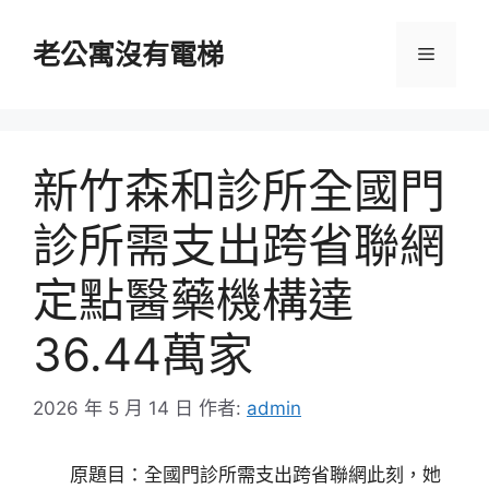
跳
至
老公寓沒有電梯
選
主
要
單
內
容
新竹森和診所全國門
診所需支出跨省聯網
定點醫藥機構達
36.44萬家
2026 年 5 月 14 日
作者:
admin
原題目：全國門診所需支出跨省聯網此刻，她