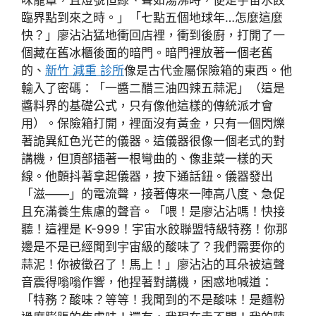
臨界點到來之時。」「七點五個地球年…怎麼這麼
快？」廖沾沾猛地衝回店裡，衝到後廚，打開了一
個藏在舊冰櫃後面的暗門。暗門裡放著一個老舊
的、
新竹 減重 診所
像是古代金屬保險箱的東西。他
輸入了密碼：「一醬二醋三油四辣五蒜泥」（這是
醬料界的基礎公式，只有像他這樣的傳統派才會
用）。保險箱打開，裡面沒有黃金，只有一個閃爍
著詭異紅色光芒的儀器。這儀器很像一個老式的對
講機，但頂部插著一根彎曲的、像韭菜一樣的天
線。他顫抖著拿起儀器，按下通話鈕。儀器發出
「滋——」的電流聲，接著傳來一陣高八度、急促
且充滿養生焦慮的聲音。「喂！是廖沾沾嗎！快接
聽！這裡是 K-999！宇宙水餃聯盟特級特務！你那
邊是不是已經聞到宇宙級的酸味了？我們需要你的
蒜泥！你被徵召了！馬上！」廖沾沾的耳朵被這聲
音震得嗡嗡作響，他捏著對講機，困惑地喊道：
「特務？酸味？等等！我聞到的不是酸味！是麵粉