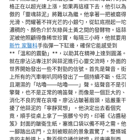
格正在以超光速上漲，如果再這樣下去，他引以為
傲的「靈魂蒜泥」將難以為繼。他拿著一把被磨得
光滑、閃耀著不祥光芒的小銀勺，從缸底撈起一坨
濃稠的、顏色介於灰綠與土黃之間的發酵物。這蒜
泥被他照顧得像稀世珍寶，每隔三小時，他就要用
新竹 家醫科
手指彈一下缸邊，確保它能感受到
**「溫和的震動」**，以助其在精神上達到圓滿。
就在廖沾沾專注於與蒜泥進行心靈交流時，外面的
世界開始發出一些不對勁的信號。首先是聲音。街
上所有的汽車喇叭同時發出了一個持續不斷、低沉
且潮濕的「咕嚕——咕嚕——」聲。這聲音不是引
擎聲，也不是正常的鳴笛聲，而像是一個巨大的、
消化不良的胃在哀嚎。廖沾沾皺著眉頭，這嚴重干
擾了他蒜泥的「寧靜冥想」。他決定出去看個究
竟，順手從桌上拿了一張髒兮兮的，印著《沾醬秘
笈》封面的皺衛生紙，塞進口袋以備不時之需。他
一腳踏出店門，立刻被眼前的景象震驚了。整條城
市的主幹道上，數百個交通信號燈，從東邊到西