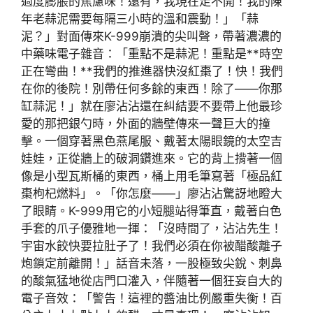
過度膨脹的焦慮味！還有，我現在走不開！我的陳
年老蒜泥需要每隔三小時的溫和震動！」「蒜
泥？」對面傳來K-999崩潰的尖叫聲，帶著濃濃的
中藥味電子雜音：「重點不是蒜泥！重點是**時空
正在彎曲！**我們的推進器快沒紅棗了！快！我們
在你的後院！別帶任何多餘的東西！除了——你那
缸蒜泥！」就在廖沾沾還在糾結要不要帶上他最珍
愛的那把銀勺時，外面的牆壁傳來一聲巨大的撞
擊。一個穿著黑色燕尾服、戴著太陽眼鏡的太空吉
娃娃，正從牆上的破洞鑽進來。它的背上揹著一個
像是小型瓦斯桶的東西，桶上用毛筆寫著「極品紅
棗枸杞燃料」。「你怎麼——」廖沾沾驚訝地瞪大
了眼睛。K-999用它的小短腿站得筆直，戴著白色
手套的爪子優雅地一揮：「沒時間了，沾沾先生！
宇宙水餃快要拉肚子了！我們必須在你被醋酸離子
炮鎖定前離開！」話音未落，一股極致尖銳、刺鼻
的酸氣猛地從店門口灌入，伴隨著一個狂妄自大的
電子音效：「警告！這裡的醬油比例嚴重失衡！百