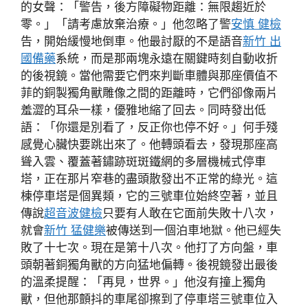
的女聲：「警告，後方障礙物距離：無限趨近於
零。」「請考慮放棄治療。」他忽略了警
安慎 健檢
告，開始緩慢地倒車。他最討厭的不是語音
新竹 出
國備藥
系統，而是那兩塊永遠在關鍵時刻自動收折
的後視鏡。當他需要它們來判斷車體與那座價值不
菲的銅製獨角獸雕像之間的距離時，它們卻像兩片
羞澀的耳朵一樣，優雅地縮了回去。同時發出低
語：「你還是別看了，反正你也停不好。」何手殘
感覺心臟快要跳出來了。他轉頭看去，發現那座高
聳入雲、覆蓋著鏽跡斑斑鐵網的多層機械式停車
塔，正在那片窄巷的盡頭散發出不正常的綠光。這
棟停車塔是個異類，它的三號車位始終空著，並且
傳說
超音波健檢
只要有人敢在它面前失敗十八次，
就會
新竹 猛健樂
被傳送到一個泊車地獄。他已經失
敗了十七次。現在是第十八次。他打了方向盤，車
頭朝著銅獨角獸的方向猛地偏轉。後視鏡發出最後
的溫柔提醒：「再見，世界。」他沒有撞上獨角
獸，但他那顫抖的車尾卻擦到了停車塔三號車位入