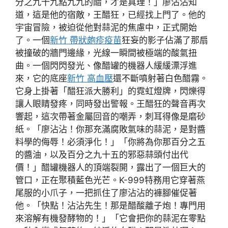
分之九十九點九九的醋，才是真理！」廖沾沾知
道，這是他的宿敵，王醋狂，已經找上門了。他的
宇宙冒險，被迫從他對蒜泥的焦慮中，正式開始
了。一個
新竹 帶狀皰疹疫苗
狂妄的影子佔滿了那扇
被撞破的牆門邊緣，光線一瞬間被極端的酸氣扭
曲。一個閃閃發光、像醋罐的機器人緩緩漂浮進
來，它的底座
新竹 高血壓
還不斷噴射著白色醋霧。
它身上掛著「醋狂派大勝利」的霓虹燈牌，閃爍得
讓人眼睛發疼，同時發出警報。王醋狂的聲音再次
響起，這次帶著金屬回音的嘲弄，刺耳得像是磨砂
紙。「廖沾沾！你那充滿腐敗氣味的蒜泥，是對醬
料學的侮辱！必須淨化！」「你將為你那百分之五
的醬油，以及百分之九十五的邪惡蒜頭付出代
價！」醋罐機器人的頂端裂開，露出了一個巨大的
管口，正在聚積藍色光芒。K-999特務用它穿著燕
尾服的小爪子，一把抓住了廖沾沾的褲腳催促著
他。「快點！沾沾先生！那是醋酸離子炮！專門用
來溶解有機發酵物的！」「它會把你的蒜泥在零點