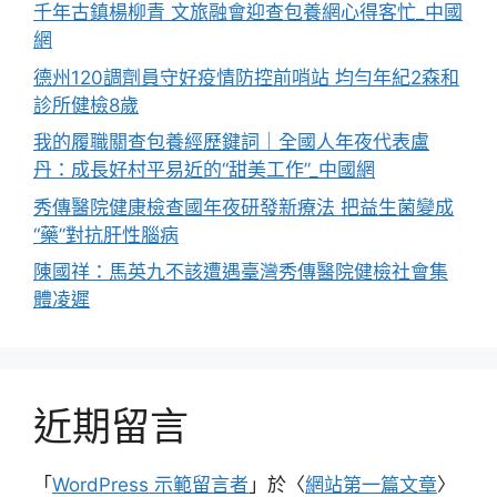
千年古鎮楊柳青 文旅融會迎查包養網心得客忙_中國
網
德州120調劑員守好疫情防控前哨站 均勻年紀2森和
診所健檢8歲
我的履職關查包養經歷鍵詞｜全國人年夜代表盧
丹：成長好村平易近的“甜美工作”_中國網
秀傳醫院健康檢查國年夜研發新療法 把益生菌變成
“藥”對抗肝性腦病
陳國祥：馬英九不該遭遇臺灣秀傳醫院健檢社會集
體凌遲
近期留言
「
WordPress 示範留言者
」於〈
網站第一篇文章
〉