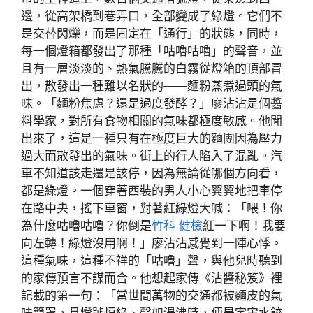
邊，從高架橋到巷弄口，全部變成了綠燈。它們不
是交替閃爍，而是固定在「通行」的狀態，同時，
每一個燈箱都發出了那種「咕嚕咕嚕」的聲音，並
且有一層淡淡的、熱氣騰騰的白霧從燈箱的頂部冒
出，散發出一種難以名狀的——麵粉蒸煮過頭的氣
味。「麵粉焦慮？還是過度發酵？」廖沾沾是個醬
料學家，對所有食物相關的氣味都極度敏感。他聞
出來了，這是一種只有在極度巨大的麵團因為壓力
過大而散發出的氣味。街上的行人陷入了混亂。汽
車不知道該走還是該停，因為無論從哪個方向看，
都是綠燈。一個穿著西裝的男人小心翼翼地把車停
在路中央，搖下車窗，對著紅綠燈大喊：「喂！你
為什麼咕嚕咕嚕？你倒是
竹科 健檢
紅一下啊！我要
向左轉！綠燈沒用啊！」廖沾沾感覺到一陣心悸。
這種氣味，這種不祥的「咕嚕」聲，與他兒時聽到
的家傳預言不謀而合。他想起家傳《沾醬秘笈》裡
記載的第一句：「當世間萬物的交通都被麵皮的氣
味籠罩，且燈號恒綠、聲如湯沸時，便是宇宙水餃