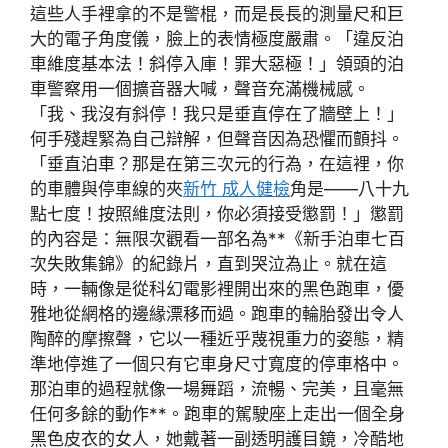
這些人手裡拿的不是警棍，而是長長的測量尺和巨
大的電子角度儀，臉上的表情極度嚴肅。「違反泊
車維度基本法！斜停入庫！罪大惡極！」領頭的泊
車警察用一個擴音器大喊，聲音充滿機械感。
「我、我沒有斜停！我只是垂直停在了牆壁上！」
何手殘趕緊為自己辯解，但聲音因為恐懼而顫抖。
「垂直泊車？那是在第三次元的行為，在這裡，你
的車體與停車線的夾
新竹 成人健檢
角是——八十九
點七度！按照維度法則，你必須接受懲罰！」懲罰
的內容是：無限次觀看一部名為**《新手泊車七百
次失敗集錦》的紀錄片，直到哭泣為止。就在這
時，一輛像是從科幻電影裡開出來的黑色跑車，優
雅地從網格的邊緣漂移而過。跑車的輪胎發出令人
陶醉的摩擦聲，它以一種近乎蔑視重力的姿態，精
準地停進了一個只有它車身尺寸寬度的停車格中。
那泊車的過程就像一場舞蹈，流暢、完美，且毫無
任何多餘的動作**。跑車的駕駛座上走出一個全身
黑色皮衣的女人，她戴著一副透明護目鏡，冷酷地