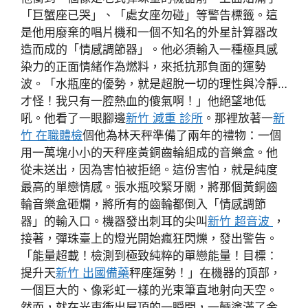
「巨蟹座已哭」、「處女座勿碰」等警告標籤。這
是他用廢棄的唱片機和一個不知名的外星計算器改
造而成的「情感調節器」。他必須輸入一種極具感
染力的正面情緒作為燃料，來抵抗那負面的運勢
波。「水瓶座的優勢，就是超脫一切的理性與冷靜…
才怪！我只有一腔熱血的傻氣啊！」他絕望地低
吼。他看了一眼腳邊
新竹 減重 診所
。那裡放著一
新
竹 在職體檢
個他為林天秤準備了兩年的禮物：一個
用一萬塊小小的天秤座黃銅齒輪組成的音樂盒。他
從未送出，因為害怕被拒絕。這份害怕，就是純度
最高的單戀情感。張水瓶咬緊牙關，將那個黃銅齒
輪音樂盒砸爛，將所有的齒輪都倒入「情感調節
器」的輸入口。機器發出刺耳的尖叫
新竹 超音波
，
接著，彈珠臺上的燈光開始瘋狂閃爍，發出警告。
「能量超載！檢測到極致純粹的單戀能量！目標：
提升天
新竹 出國備藥
秤座運勢！」在機器的頂部，
一個巨大的、像彩虹一樣的光束筆直地射向天空。
然而，就在光束衝出屋頂的一瞬間，一輛塗滿了金