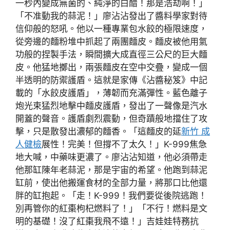
一秒內變成無菌的、純淨的白醋！那是浩劫啊！」
「不准動我的蒜泥！」廖沾沾發出了醬料學家對待
信仰般的怒吼。他以一種專業包水餃的極限速度，
從旁邊的麵粉堆中抓起了兩團麵皮。麵皮被他用氣
功般的捏製手法，瞬間擴大成直徑三公尺的巨大麵
皮。他猛地擲出，兩張麵皮在空中交疊，變成一個
半透明的防禦護盾。這就是家傳《沾醬秘笈》中記
載的「水餃皮護盾」，薄韌而充滿彈性。藍色離子
炮光束猛烈地擊中麵皮護盾，發出了一聲像是汽水
開蓋的聲音。護盾劇烈震動，但奇蹟般地擋住了攻
擊，只是散發出濃郁的麵香。「這麵皮的延
新竹 成
人健檢
展性！完美！但撐不了太久！」K-999焦急
地大喊，中藥味更濃了。廖沾沾知道，他必須帶走
他那缸陳年老蒜泥，那是宇宙的希望。他跑到蒜泥
缸前，使出他搬運食材的全部力量，將那口比他還
胖的缸抱起。「走！K-999！我們要從後院逃跑！
別再管你的紅棗枸杞燃料了！」「不行！燃料是文
明的基礎！沒了紅棗我飛不遠！」吉娃娃特務抗