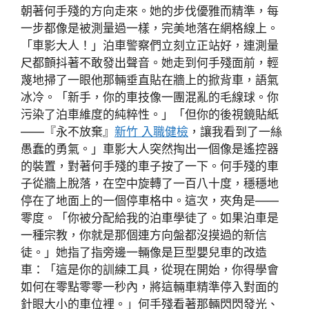
朝著何手殘的方向走來。她的步伐優雅而精準，每
一步都像是被測量過一樣，完美地落在網格線上。
「車影大人！」泊車警察們立刻立正站好，連測量
尺都顫抖著不敢發出聲音。她走到何手殘面前，輕
蔑地掃了一眼他那輛垂直貼在牆上的掀背車，語氣
冰冷。「新手，你的車技像一團混亂的毛線球。你
污染了泊車維度的純粹性。」「但你的後視鏡貼紙
——『永不放棄』
新竹 入職健檢
，讓我看到了一絲
愚蠢的勇氣。」車影大人突然掏出一個像是遙控器
的裝置，對著何手殘的車子按了一下。何手殘的車
子從牆上脫落，在空中旋轉了一百八十度，穩穩地
停在了地面上的一個停車格中。這次，夾角是——
零度。「你被分配給我的泊車學徒了。如果泊車是
一種宗教，你就是那個連方向盤都沒摸過的新信
徒。」她指了指旁邊一輛像是巨型嬰兒車的改造
車：「這是你的訓練工具，從現在開始，你得學會
如何在零點零零一秒內，將這輛車精準停入對面的
針眼大小的車位裡。」何手殘看著那輛閃閃發光、