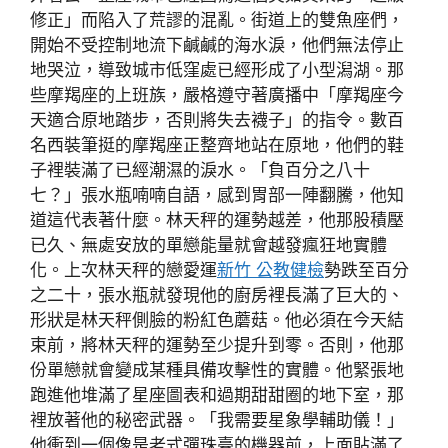
修正」而陷入了荒謬的混亂。街道上的雙魚座們，
開始不受控制地流下鹹鹹的海水淚，他們無法停止
地哭泣，導致城市低窪處已經形成了小型潟湖。那
些摩羯座的上班族，嚴格遵守著廣播中「摩羯座今
天適合原地踏步，否則將失去襪子」的指令。數百
名西裝筆挺的摩羯座正整齊地站在原地，他們的鞋
子裡裝滿了已經潮濕的淚水。「負百分之八十
七？」張水瓶喃喃自語，感到胃部一陣翻騰，他知
道這代表著什麼。林天秤的運勢越差，他那股積壓
已久、無處安放的單戀能量就會越發瘋狂地實體
化。上次林天秤的戀愛運
新竹 公教健檢
勢跌至百分
之二十，張水瓶就發現他的廚房裡長滿了巨大的、
形狀是林天秤側臉的粉紅色蘑菇。他必須在今天結
束前，將林天秤的運勢至少提升到零。否則，他那
份單戀就會變成某種具備攻擊性的實體。他緊張地
跑進他堆滿了星座圖表和過期甜甜圈的地下室，那
裡放著他的秘密武器。「我需要星象學輔助儀！」
他衝到一個像是老式彈珠臺的機器前，上面貼滿了