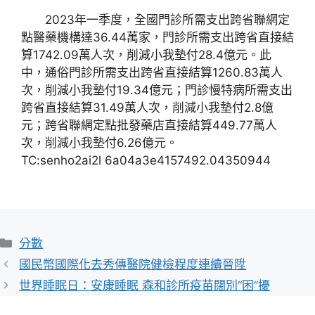
2023年一季度，全國門診所需支出跨省聯網定
點醫藥機構達36.44萬家，門診所需支出跨省直接結
算1742.09萬人次，削減小我墊付28.4億元。此
中，通俗門診所需支出跨省直接結算1260.83萬人
次，削減小我墊付19.34億元；門診慢特病所需支出
跨省直接結算31.49萬人次，削減小我墊付2.8億
元；跨省聯網定點批發藥店直接結算449.77萬人
次，削減小我墊付6.26億元。
TC:senho2ai2l 6a04a3e4157492.04350944
分
分數
類
國民幣國際化去秀傳醫院健檢程度連續晉陞
世界睡眠日：安康睡眠 森和診所疫苗闊別“困”擾