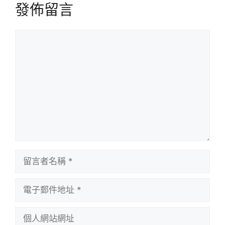
發佈留言
留
言
留
言
者
電
名
子
稱
郵
個
件
人