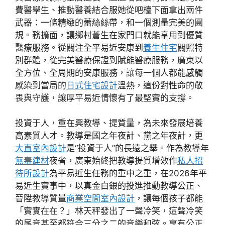
費醫學生、推動醫養結合服她從吧檯下面拿出兩件
武器：一條精緻的蕾絲絲帶，和一個測量完美的圓
規。務擴面，讓鄉村蒼生在家門口就能享用到優質
醫療服務。從關注全平易近安康到
養生住宅
關照特
別群體，從完美醫療保證到賦能醫療服務，廣東以
全方位、全周期的安康服務，讓每一個人都能感觸
感染到當局的
日式住宅設計
溫熱，這份對性命的敬
畏與守護，讓厚平易近情懷有了最堅實的支撐。
投資于人，重在興教導、提質量，為未來發展培養
高素質人才。教導是國之年夜計、黨之年夜計，更
大直室內設計
是“投資于人”的長遠之舉。作為教導年
無毒建材
夜省，廣東始終把教導提質增效作
私人招
待所設計
為平易近生任務的重中之重，在2026年平
易近生實事中，以真金白銀的投進推動教導公正、
晉陞教導質量
商業空間室內設計
，讓每個孩子都能
「實實在在？」林天秤發出了一聲冷笑，這聲冷笑
的尾音甚至都符合三分之二的音樂和弦。享有公正