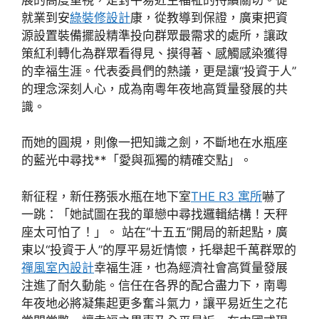
就業到安
綠裝修設計
康，從教導到保證，廣東把資
源設置裝備擺設精準投向群眾最需求的處所，讓政
策紅利轉化為群眾看得見、摸得著、感觸感染獲得
的幸福生涯。代表委員們的熱議，更是讓“投資于人”
的理念深刻人心，成為南粵年夜地高質量發展的共
識。
而她的圓規，則像一把知識之劍，不斷地在水瓶座
的藍光中尋找**「愛與孤獨的精確交點」。
新征程，新任務張水瓶在地下室
THE R3 寓所
嚇了
一跳：「她試圖在我的單戀中尋找邏輯結構！天秤
座太可怕了！」。 站在“十五五”開局的新起點，廣
東以“投資于人”的厚平易近情懷，托舉起千萬群眾的
禪風室內設計
幸福生涯，也為經濟社會高質量發展
注進了耐久動能。信任在各界的配合盡力下，南粵
年夜地必將凝集起更多奮斗氣力，讓平易近生之花