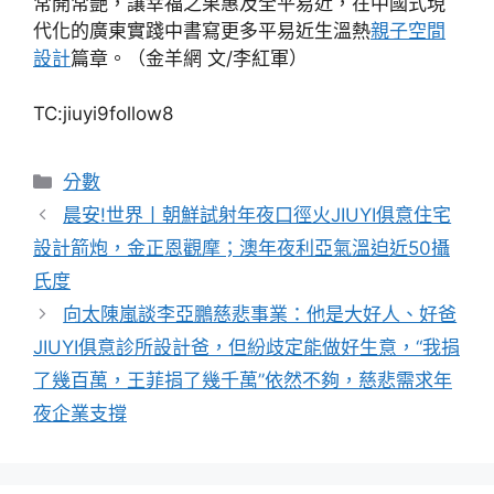
常開常艷，讓幸福之果惠及全平易近，在中國式現
代化的廣東實踐中書寫更多平易近生溫熱
親子空間
設計
篇章。（金羊網 文/李紅軍）
TC:jiuyi9follow8
分
分數
類
晨安!世界丨朝鮮試射年夜口徑火JIUYI俱意住宅
設計箭炮，金正恩觀摩；澳年夜利亞氣溫迫近50攝
氏度
向太陳嵐談李亞鵬慈悲事業：他是大好人、好爸
JIUYI俱意診所設計爸，但紛歧定能做好生意，“我捐
了幾百萬，王菲捐了幾千萬”依然不夠，慈悲需求年
夜企業支撐