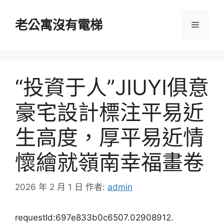
跳
至
老公寓沒有電梯
選
主
要
單
內
容
“投資于人”JIUYI俱意
豪宅設計標注平易近
生高度，厚平易近情
懷繪就嶺南幸福畫卷
2026 年 2 月 1 日
作者:
admin
requestId:697e833b0c6507.02908912.