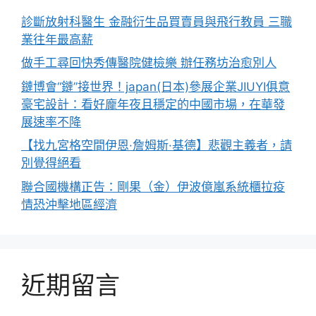
診斷放射科醫生 金融衍生品買賣員與飛行教員 三職
業往年最高薪
做手工尋回快秀傳醫院健檢樂 辦任務坊治愈別人
鏈博會“鏈”接世界！japan(日本)參展企業JIUYI俱意
豪宅設計：看好龐年夜且穩定的中國市場，在華發
展速率不降
【找九宮格空間伊恩·詹姆斯·基德】悲觀主義者，請
別覺得絕看
聯合國機構正告：剛果（金）伊波億嵐系統櫃拉疫
情恐沖擊地區經濟
近期留言