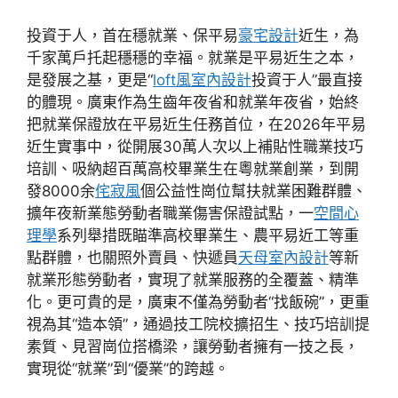
投資于人，首在穩就業、保平易
豪宅設計
近生，為
千家萬戶托起穩穩的幸福。就業是平易近生之本，
是發展之基，更是“
loft風室內設計
投資于人”最直接
的體現。廣東作為生齒年夜省和就業年夜省，始終
把就業保證放在平易近生任務首位，在2026年平易
近生實事中，從開展30萬人次以上補貼性職業技巧
培訓、吸納超百萬高校畢業生在粵就業創業，到開
發8000余
侘寂風
個公益性崗位幫扶就業困難群體、
擴年夜新業態勞動者職業傷害保證試點，一
空間心
理學
系列舉措既瞄準高校畢業生、農平易近工等重
點群體，也關照外賣員、快遞員
天母室內設計
等新
就業形態勞動者，實現了就業服務的全覆蓋、精準
化。更可貴的是，廣東不僅為勞動者“找飯碗”，更重
視為其“造本領”，通過技工院校擴招生、技巧培訓提
素質、見習崗位搭橋梁，讓勞動者擁有一技之長，
實現從“就業”到“優業”的跨越。