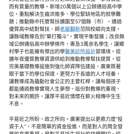
而有質量的教導。新增20萬個以上公辦通俗高中學
位，重點解決生齒流進多、學位緊缺地區的就學難
題；推動縣中托管幫扶擴圍至57個縣（市），通過
優質高中結對幫扶、師
老屋翻新
范院校縱向支撐，
讓縣域教導告別“單打獨斗”，實現平衡發展；改良縣
域公辦通俗高中辦學條件，惠及3萬余名學生，讓鄉
村學子也能擁有傑出的學
醫美診所設計
習環境。從
擴年夜優質教導資源供給到推動教導幫扶提質，從
完美基礎教導設施到強化師資隊伍建設，廣東既著
眼于當下的學位保證，更努力于長遠的人才培養，
讓教導成為撬動社會公正的主要杠桿，讓每個孩子
都能通過教導實現人生夢想。這份對教導的重視、
對未來的期許，讓厚平易近情懷在薪火相傳中生生
不息。
平易近之所盼，政之所向。廣東提出以更鼎力度“投
資于人”，不是簡單的資金投進，而是對人的周全發
展的高度重視，是對平易近生福祉的持續關切。從