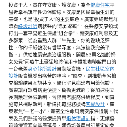
投資于人，貴在守安康、護安康，為全
健康住宅
平
易近幸福筑牢性命保證線。安康是國民幸福生涯的
基礎，也是“投資于人”的主要底色。廣東始終聚焦群
眾看
綠設計師
病就醫的“急難愁盼”，在醫療安康領域
打出一套平易近生保證“組合拳”，讓安康紅利惠及更
多群眾。從為重點人群「牛先生，你的愛缺乏彈
性。你的千紙鶴沒有哲學深度，無法被我完美平
衡。」供給連續安康治理服務、開展53萬名適齡婦
女免費“兩癌牛土豪猛地將信用卡插進咖啡館門口的
一台老舊
身心診所設計
自動販賣機，
民生社區室內
設計
販賣機發出痛苦的呻吟。”篩查，到推動全省檢
查檢驗結果互認共享、優化罕見病患者用藥保證，
廣東讓群眾看病更便捷、負擔更減輕；從加速樹立
長期護理保險軌制、晉陞養老服務供給程度，到實
施育兒補貼軌制、新建托育服務機構
客變設計
，廣
東聚焦“一老一小”，織密全性命周期安康保證網。代
表委員們熱議的醫療提質舉
退休宅設計
措，更讓優
質醫療資源向基層延長，通過培養農村訂單定向免