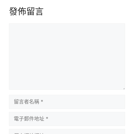
發佈留言
留
言
留
言
者
電
名
子
稱
郵
個