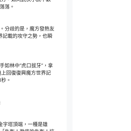
角落落。
。分歧的是，魔方發熱友
界記載的攻守之勢，也瞬
如林中“虎口拔牙”，拿
蹺上回復復興魔方世界記
1秒。
尖
金字塔頂端，一種是雄