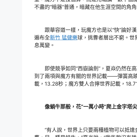
不盡的“暗器”普通，暗藏在他生涯空間的角
跟華容道一樣，玩魔方也是以“快”論好漢
遍布全
新竹 猛健樂
球，挑釁者層出不窮。世
息萬變。
即使競爭如同“西嶽論劍”，夏焱仍然在高手
到了兩項與魔方有關的世界記載——彈簧高
載，13.28秒；魔方雙人合擰世界記載，18.7
像蝸牛那般，花“一萬小時”爬上金字塔
“有人說，世界上只要兩種植物可以抵達