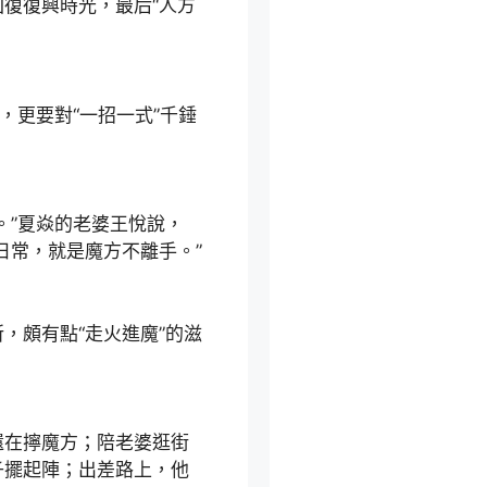
復復興時光，最后“人方
更要對“一招一式”千錘
”夏焱的老婆王悅說，
日常，就是魔方不離手。”
頗有點“走火進魔”的滋
在擰魔方；陪老婆逛街
子擺起陣；出差路上，他