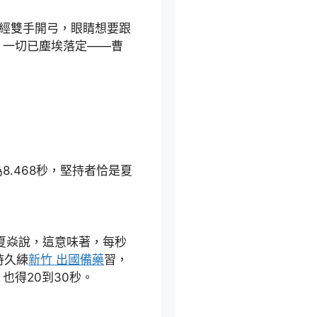
經雙手開弓，眼睛想要跟
，一切已塵埃落定——曹
.468秒，堅持者恰是夏
”夏焱說，這意味著，每秒
持久練
新竹 出國備藥
習，
也得20到30秒。