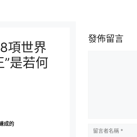
發佈留言
8項世界
留
王”是若何
言
練成的
留
言