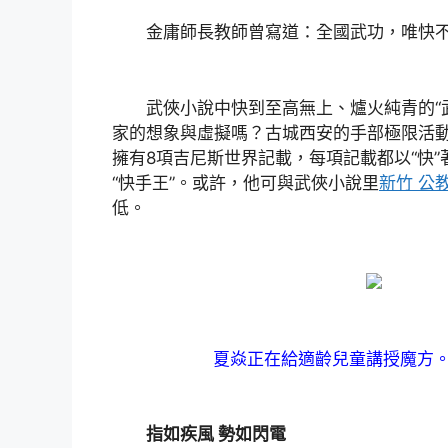
金庸師長教師曾寫道：全國武功，唯快
武俠小說中快到至高無上、爐火純青的“武
家的想象與虛擬嗎？古城西安的手部極限活動玩
擁有8項吉尼斯世界記載，每項記載都以“快
“快手王”。或許，他可與武俠小說里
新竹 公
低。
夏焱正在給適齡兒童講授魔方
指如疾風 勢如閃電