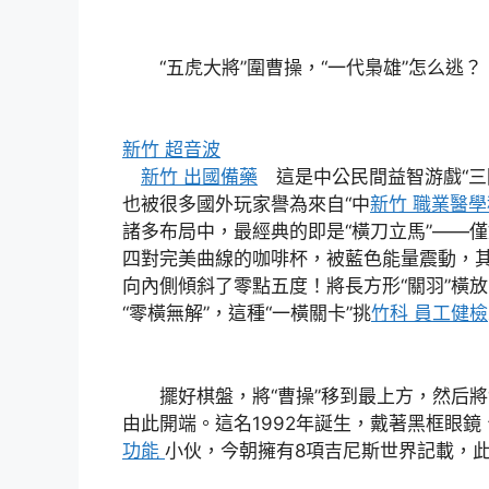
“五虎大將”圍曹操，“一代梟雄”怎么逃？
新竹 超音波
新竹 出國備藥
這是中公民間益智游戲“三
也被很多國外玩家譽為來自“中
新竹 職業醫學
諸多布局中，最經典的即是“橫刀立馬”——
四對完美曲線的咖啡杯，被藍色能量震動，
向內側傾斜了零點五度！將長方形“關羽”橫
“零橫無解”，這種“一橫關卡”挑
竹科 員工健檢
擺好棋盤，將“曹操”移到最上方，然后將“
由此開端。這名1992年誕生，戴著黑框眼
功能
小伙，今朝擁有8項吉尼斯世界記載，此