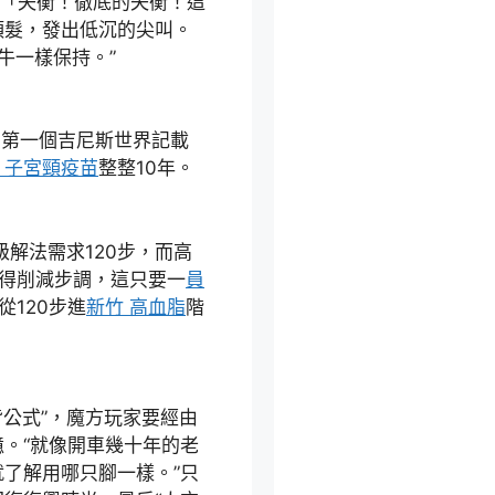
雄「失衡！徹底的失衡！這
頭髮，發出低沉的尖叫。
牛一樣保持。”
到第一個吉尼斯世界記載
 子宮頸疫苗
整整10年。
級解法需求120步，而高
首得削減步調，這只要一
員
從120步進
新竹 高血脂
階
背公式”，魔方玩家要經由
。“就像開車幾十年的老
了解用哪只腳一樣。”只