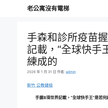
跳
老公寓沒有電梯
至
主
要
內
容
手森和診所疫苗握
記載，“全球快手
練成的
2026 年 1 月 31 日
作者:
admin
新竹 公教健檢
手握8項世界記載，“全球快手王”是若何