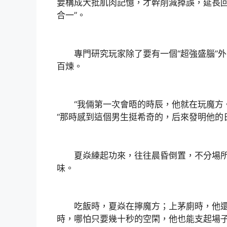
要構成大批肌肉記憶，才幹削減掉誤，延長回
合一”。
專門研究玩家除了要有一個“超強盛腦”外，
百煉。
“我倆第一次會晤的時辰，他就在玩魔方。
“那時感到這個男生挺希奇的，后來發明他的
夏焱練起功來，往往晨昏倒置，不分場所，
味。
吃飯時，夏焱在擰魔方；上茅廁時，他還
時，哪怕只要幾十秒的空閑，他也能支起場