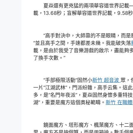
夏焱還有更兇猛的兩項華容道世界記載—
載，13.68秒；盲解華容道世界記載，9.58
“高手對決中，大師靠的不是眼睛，而是肌
“並且高手之間，手速都差未幾。我能破失落
載，是由於我受了音樂游戲的啟示，盡能夠
了換手次數。”
“手部極限活動”固然小
新竹 超音波
眾，
一片“江湖武林”，門派紛雜，高手云集。這
多，是“名門年夜派”，夏焱固然身懷多重特技
湖”，重要是魔方這個奧秘範疇。
新竹 在職體
鏡面魔方、塔形魔方、楓葉魔方、十二面
里，魔方不是按個算，而是用箱論。數千個