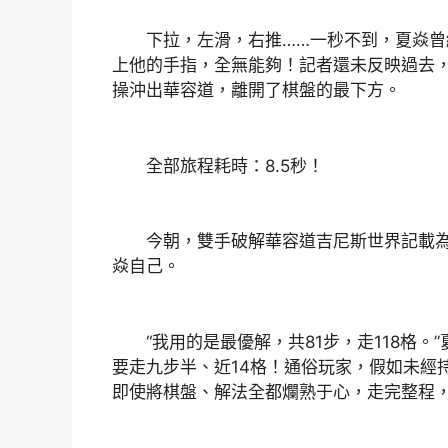
下拉，左滑，右推……一秒不到，夏焱曾
上他的手指，全無能夠！記者還未反映過去
操沖出華容道，離開了棋盤的最下方。
全部旅程耗時：8.5秒！
今朝，雙手破解華容道吉尼斯世界記載為8
焱自己。
“我用的是最優解，共81步，走118格。
要走九步半、近14格！通俗玩家，假如未經
即使將棋盤、解法全都爛熟于心，走完整程，