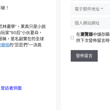
者
電
不破！
名
子
稱
郵
個
件
人
林盡學”，果真只是小說
地
網
家“90后”小伙夏焱，
在
瀏覽器
中儲存顯
址
站
”著稱，是名副實在的全球
供下次發佈留言時
網
教健檢
的“巨匠們”一決高
址
。受訪者供圖