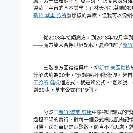
鷹，另一種是蝸牛。”夏焱說，“我能夠沒有
違背了宇宙的基本美學！」林天秤抓著她的
新竹 減重 診所
鷹那樣的稟賦，但我可以像蝸
從2008年接觸魔方，到2018年12月拿
——魔方雙人合擰世界記載，夏焱“爬”了
新竹
三階魔方回復復興中，初
新竹 東區健檢
等解法約為60步。“要想疾速回復復興，起
工診所 健檢
個方式，就是背公式。”夏焱說，
到60步，基本公式有119個。
分歧于
新竹 減重 診所
中學物理課式的“
過程不竭的實行，對每一個公式構成肌肉記憶
司機，踩剎車仍是踩聚散，簡直不消思慮，就