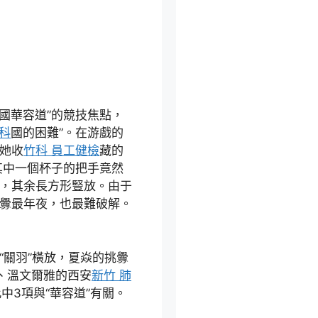
國華容道”的競技焦點，
科
國的困難”。在游戲的
僅她收
竹科 員工健檢
藏的
其中一個杯子的把手竟然
放，其余長方形豎放。由于
釁最年夜，也最難破解。
關羽”橫放，夏焱的挑釁
鏡、溫文爾雅的西安
新竹 肺
中3項與“華容道”有關。