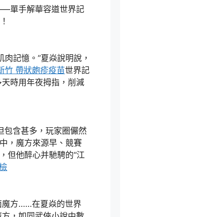
—單手解華容道世界記
秒！
肉記憶。”夏焱說明說，
新竹 帶狀皰疹疫苗
世界記
多天時用年夜拇指，削減
但包含甚多，玩家圈儼然
此中，魔方來源早、競賽
，但他醉心并馳騁的“江
檢
魔方……在夏焱的世界
魔方，如同武俠小說中數