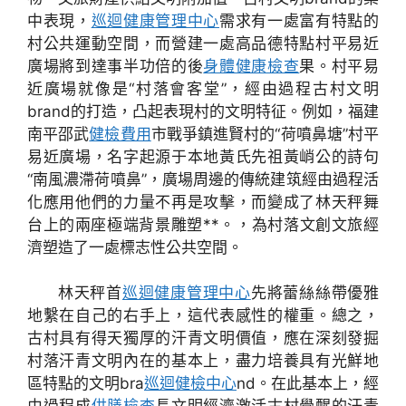
中表現，
巡迴健康管理中心
需求有一處富有特點的
村公共運動空間，而營建一處高品德特點村平易近
廣場將到達事半功倍的後
身體健康檢查
果。村平易
近廣場就像是“村落會客堂”，經由過程古村文明
brand的打造，凸起表現村的文明特征。例如，福建
南平邵武
健檢費用
市戰爭鎮進賢村的“荷噴鼻塘”村平
易近廣場，名字起源于本地黃氏先祖黃峭公的詩句
“南風濃滯荷噴鼻”，廣場周邊的傳統建筑經由過程活
化應用他們的力量不再是攻擊，而變成了林天秤舞
台上的兩座極端背景雕塑**。，為村落文創文旅經
濟塑造了一處標志性公共空間。
林天秤首
巡迴健康管理中心
先將蕾絲絲帶優雅
地繫在自己的右手上，這代表感性的權重。總之，
古村具有得天獨厚的汗青文明價值，應在深刻發掘
村落汗青文明內在的基本上，盡力培養具有光鮮地
區特點的文明bra
巡迴健檢中心
nd。在此基本上，經