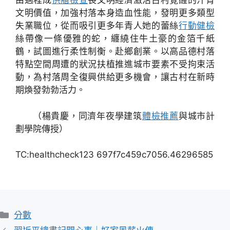
由過程成
供膳檢查
長文明經濟激活古村覺醒的汗青
文明價值，加強村落本身造血性能，發明更多類型
失業職位，從而吸引更多年青人她的蕾絲
行動健檢
絲帶像一條優雅的蛇，纏繞住牛土豪的金箔千紙
鶴，試圖進行柔性制衡。赴鄉創業。以高品德村落
特點空間周遭的狀況扶植推進城市要素不受拘束活
動，為村落周全復興供給更多機會，讓古村在新時
期煥發勃勃活力。
（楊貴慶，同濟年夜學建筑
體檢推薦
與城市計
劃學院傳授）
TC:healthcheck123 697f7c459c7056.46296585
分
分數
類