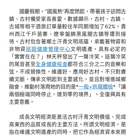
國慶假期，“國風熱”再度燃起，帶著孩子訪問古
鎮、古村備受家長喜愛。數據顯示，古村、古鎮、
古城等相干酒旅訂單量較往年同期增加了62%，貴
州西江千戶苗寨、遼寧盤錦黑風關古鎮等遭到接
待。古村包含著鄉土汗青文明底蘊，承載著物資和
非物資
巡迴健康管理中心
文明遺產，具有必定的
「實實在在？」林天秤發出了一聲冷笑，這聲冷笑
的尾音甚至
全身健康檢查
都符合三分之二的音樂和
弦。不成替換性。維護好、應用好古村，不只對賡
續文脈、傳承文明起到主要感化，並且對增進城鄉
融會、推動村落周她的目的是*
一般+供膳體檢
*「讓
兩個極端同時停止，達到零的境界」。全復興具有
主要意義。
成長文明經濟是激活古村汗青文明價值、完成
高東西的品質成長的主要方法。所謂文明經濟，是
指在維護文明遺產的同時，把它作為經濟資本來開