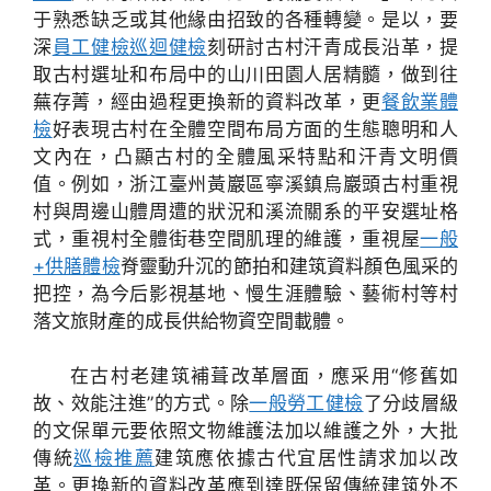
于熟悉缺乏或其他緣由招致的各種轉變。是以，要
深
員工健檢
巡迴健檢
刻研討古村汗青成長沿革，提
取古村選址和布局中的山川田園人居精髓，做到往
蕪存菁，經由過程更換新的資料改革，更
餐飲業體
檢
好表現古村在全體空間布局方面的生態聰明和人
文內在，凸顯古村的全體風采特點和汗青文明價
值。例如，浙江臺州黃巖區寧溪鎮烏巖頭古村重視
村與周邊山體周遭的狀況和溪流關系的平安選址格
式，重視村全體街巷空間肌理的維護，重視屋
一般
+供膳體檢
脊靈動升沉的節拍和建筑資料顏色風采的
把控，為今后影視基地、慢生涯體驗、藝術村等村
落文旅財產的成長供給物資空間載體。
在古村老建筑補葺改革層面，應采用“修舊如
故、效能注進”的方式。除
一般勞工健檢
了分歧層級
的文保單元要依照文物維護法加以維護之外，大批
傳統
巡檢推薦
建筑應依據古代宜居性請求加以改
革。更換新的資料改革應到達既保留傳統建筑外不