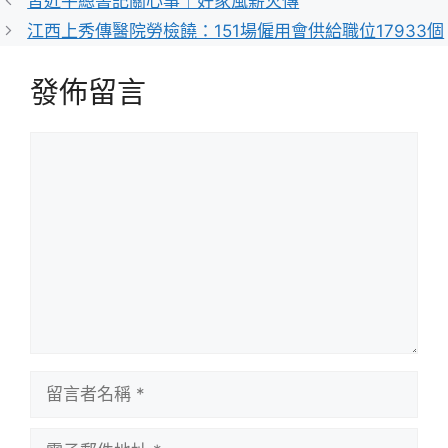
習近平總書記關心事｜好家風薪火傳
江西上秀傳醫院勞檢饒：151場僱用會供給職位17933個
發佈留言
留
言
留
言
者
電