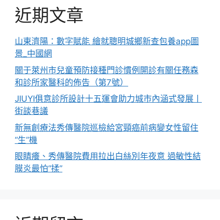
近期文章
山東濟陽：數字賦能 繪就聰明城鄉新查包養app圖
景_中國網
關于萊州市兒童預防接種門診慣例開診有關任務森
和診所家醫科的佈告（第7號）
​JIUYI俱意診所設計十五運會助力城市內涵式發展丨
街談巷議
新無創療法秀傳醫院巡檢給宮頸癌前病變女性留住
“生”機
眼睛癢、秀傳醫院費用拉出白絲別年夜意 過敏性結
膜炎最怕“揉”