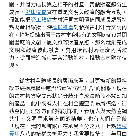
闢，并鼎力成長與之相干的財產，帶動財產鏈衍生
成長，
健康檢查
實在質是文明與經濟的融合互動。
假如能把
勞工體健
古村汗青文明價值同成長處所特
點財產相嫁接，深
巡檢推薦
刻發掘古村汗青文明內
在，精準提煉出屬于古村本身特有的文明brand并開
闢響應的文創、農文旅等財產業態，那么就能完成
文明和經濟彼此融會，有用培養村落經濟內活潑
力，從而增進城市要素活動進村，推動古村財產復
興。
從古村全體成長的層面來看，其更換新的資料
改革經過歷程中應辯證處置“取”與“舍”的關系。現在
的古村物資空間形狀是分歧汗青成長階段不竭疊加
的產品，此中既有人們在村全體空間布局構造、街
巷空間肌理等方面的特別策劃，表現人與天然協調
共生、文明尋求等方面的精華，也有人們在分歧
「現在，我的咖啡館正在承受百分之八十七點
體檢
費用
八八的結構失衡壓力！我需要校準！」年月由