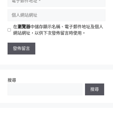
名
子
稱
郵
個
件
人
地
網
在
瀏覽器
中儲存顯示名稱、電子郵件地址及個人
址
站
網站網址，以供下次發佈留言時使用。
網
址
搜尋
搜尋