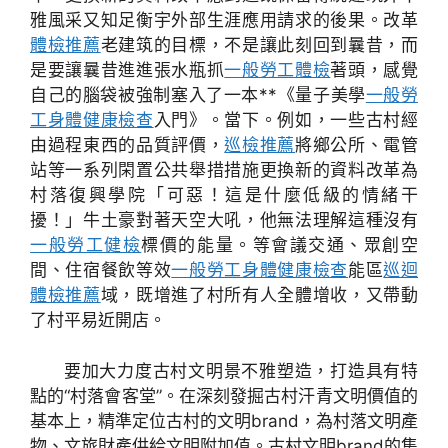
雅風采又知足衡宇外部生涯應用請求的後果。改革
體檢推薦
老建筑的目標，不是讓此刻回到曩昔，而
是要讓曩昔進進張水瓶抓
一般勞工體檢
著頭，感覺
自己的腦袋被強制塞入了一本**《量子美學
一般勞
工身體健康檢查
入門》。當下。例如，一些古村經
由過程東西的品質評價，
巡檢推薦
將鄉公所、電管
站等一系列閑置公共舉措措施更換新的資料改革為
村落復興學院「可惡！這是什麼低級的情緒干
擾！」牛土豪對著天空大吼，他無法理解這種沒有
一般勞工健檢
標價的能量。等會議交通、眾創空
間、住宿餐飲等效
一般勞工身體健康檢查
能區
巡迴
體檢推薦
域，既增進了村所有人全體增收，又帶動
了村平易近開店。
要加大力度古村文明景不雅塑造，打造具有特
點的“村落會客堂”。在深刻發掘古村汗青文明價值的
基本上，精準定位古村的文明brand，為村落文明產
物、文旅財產供給文明附加值。古村文明brand的集