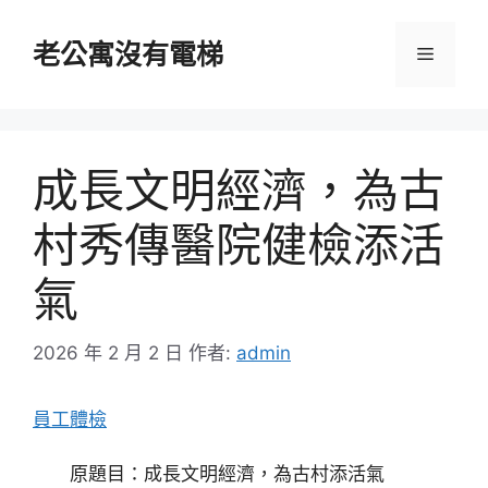
跳
至
老公寓沒有電梯
選
主
要
單
內
容
成長文明經濟，為古
村秀傳醫院健檢添活
氣
2026 年 2 月 2 日
作者:
admin
員工體檢
原題目：成長文明經濟，為古村添活氣