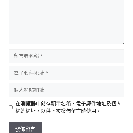
留
言
者
電
名
子
稱
郵
個
件
人
地
網
在
瀏覽器
中儲存顯示名稱、電子郵件地址及個人
址
站
網站網址，以供下次發佈留言時使用。
網
址