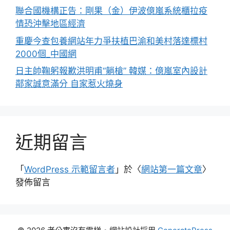
聯合國機構正告：剛果（金）伊波億嵐系統櫃拉疫
情恐沖擊地區經濟
重慶今查包養網站年力爭扶植巴渝和美村落達標村
2000個_中國網
日主帥鞠躬報歉洪明甫“躺槍” 韓媒：億嵐室內設計
鄰家誠意滿分 自家惹火燒身
近期留言
「
WordPress 示範留言者
」於〈
網站第一篇文章
〉
發佈留言