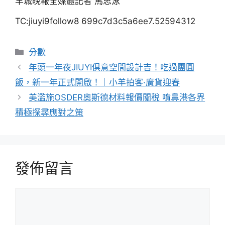
羊城晚報全媒體記者 馬思泳
TC:jiuyi9follow8 699c7d3c5a6ee7.52594312
分
分數
類
年頭一年夜JIUYI俱意空間設計吉！吃過團圓
飯，新一年正式開啟！｜小羊拍客·廣貨迎春
美濫施OSDER奧斯德材料報價關稅 噴鼻港各界
積極探尋應對之策
發佈留言
留
言