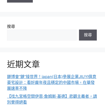
搜尋
搜尋
近期文章
鏈博會“鏈”接世界！japan(日本)參展企業JIUYI俱意
豪宅設計：看好龐年夜且穩定的中國市場，在華發
展速率不降
【找九宮格空間伊恩·詹姆斯·基德】悲觀主義者，請
別覺得絕看