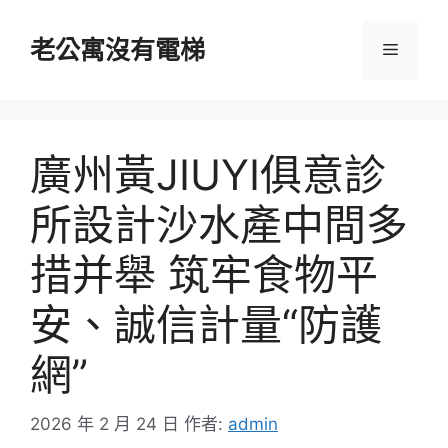
跳
至
老公寓沒有電梯
選
主
要
單
內
容
廣州黃JIUYI俱意診
所設計沙水產中間多
措并舉 筑牢食物平
安、誠信計量“防護
網”
2026 年 2 月 24 日
作者:
admin