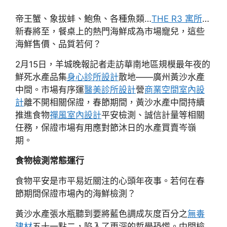
帝王蟹、象拔蚌、鮑魚、各種魚類…
THE R3 寓所
…
新春將至，餐桌上的熱門海鮮成為市場寵兒，這些
海鮮售價、品質若何？
2月15日，羊城晚報記者走訪華南地區規模最年夜的
鮮死水產品集
身心診所設計
散地——廣州黃沙水產
中間。市場有序運
醫美診所設計
營
商業空間室內設
計
離不開相關保證，春節期間，黃沙水產中間持續
推進食物
禪風室內設計
平安檢測、誠信計量等相關
任務，保證市場有用應對節沐日的水產買賣岑嶺
期。
食物檢測常態運行
食物平安是市平易近關注的心頭年夜事。若何在春
節期間保證市場內的海鮮檢測？
黃沙水產張水瓶聽到要將藍色調成灰度百分之
無毒
建材
五十一點二，陷入了更深的哲學恐慌。中間檢