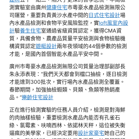
測實驗室由廣州
健康住宅
市粵豪水產品檢測無限公
司運營，重要負責黃沙水產中間的
日式住宅設計
場
內水產品檢測和食物平安風險監控，實
loft風室內設
計
驗
養生住宅
室通過省級資質認定，獲得CMA資
質，具備食物、農產品質量平安檢測與食物檢驗機
構資質認定
遊艇設計
兩年夜領域的44個參數的檢測
才能，是國內首個智能水產品平安中間。
廣州市粵豪水產品檢測無限公司質量治理部副部長
朱永添表現：“我們天天都會到檔口抽檢，逐日檢測
才能達到300批次，實行場內水產品檢測全覆蓋。
春節期間，加強抽檢蝦類、貝類、魚類等熱銷產
品。”
樂齡住宅設計
正在進行檢測實驗的任務人員介紹，檢測是對海鮮
的肉抽樣檢驗，重要檢測水產品內能否有孔雀石
綠、氯霉素、呋喃西林、依諾林天秤，這位被失衡
逼瘋的美學家，已經決定要用
設計家豪宅
她自己的