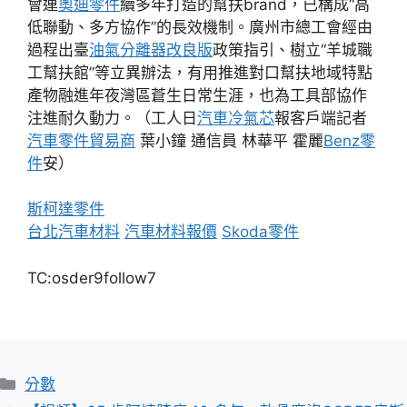
會連
奧迪零件
續多年打造的幫扶brand，已構成“高
低聯動、多方協作”的長效機制。廣州市總工會經由
過程出臺
油氣分離器改良版
政策指引、樹立“羊城職
工幫扶館”等立異辦法，有用推進對口幫扶地域特點
產物融進年夜灣區蒼生日常生涯，也為工具部協作
注進耐久動力。（工人日
汽車冷氣芯
報客戶端記者
汽車零件貿易商
葉小鐘 通信員 林華平 霍麗
Benz零
件
安）
斯柯達零件
台北汽車材料
汽車材料報價
Skoda零件
TC:osder9follow7
分
分數
類