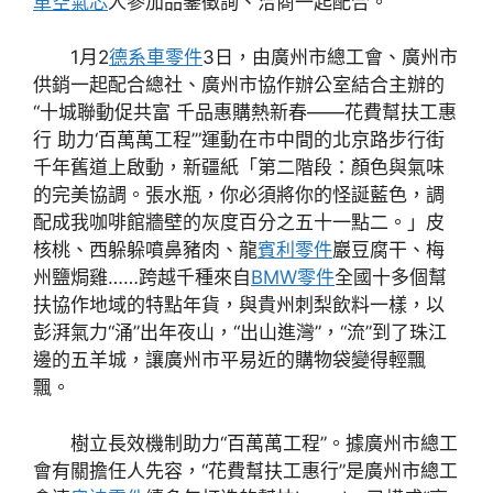
車空氣芯
人參加品鑒徵詢、洽商一起配合。
1月2
德系車零件
3日，由廣州市總工會、廣州市
供銷一起配合總社、廣州市協作辦公室結合主辦的
“十城聯動促共富 千品惠購熱新春——花費幫扶工惠
行 助力‘百萬萬工程’”運動在市中間的北京路步行街
千年舊道上啟動，新疆紙「第二階段：顏色與氣味
的完美協調。張水瓶，你必須將你的怪誕藍色，調
配成我咖啡館牆壁的灰度百分之五十一點二。」皮
核桃、西躲躲噴鼻豬肉、龍
賓利零件
巖豆腐干、梅
州鹽焗雞……跨越千種來自
BMW零件
全國十多個幫
扶協作地域的特點年貨，與貴州刺梨飲料一樣，以
彭湃氣力“涌”出年夜山，“出山進灣”，“流”到了珠江
邊的五羊城，讓廣州市平易近的購物袋變得輕飄
飄。
樹立長效機制助力“百萬萬工程”。據廣州市總工
會有關擔任人先容，“花費幫扶工惠行”是廣州市總工