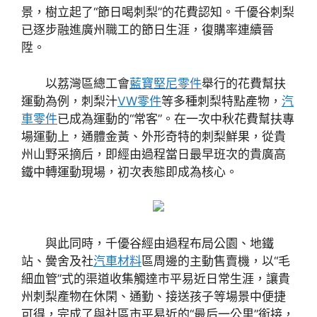
景，樹立起了“節日喝刺梨”的花費認知。千優谷刺梨
已逐步融進廣州職工的節日生涯，復購率連續晉
陞。
以荔灣區總工會
藍寶堅尼零件
舉行的花費幫扶
運動為例，刺梨汁
VW零件
等多種刺梨特點產物，
汽
車零件
已成為運動的“常客”。在一次中秋花費幫扶專
場運動上，通體金黃、外形奇特的刺梨鮮果，從貴
州山野采摘后，即經由過程當日最早班次的貴廣高
鐵中轉運動現場，初次表態即成為核心。
與此同時，千優谷經由過程布局公園、地鐵
站、黌舍及社
汽車材料
區周邊的主動售賣機，以“毛
細血管”式的渠道收集觸達市平易近日常生涯，讓貴
州刺梨產物在休閑、通勤、接送孩子等場景中便捷
可得，完成了與社區市平易近的“最后一公里”銜接，