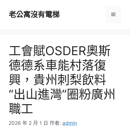
跳
至
老公寓沒有電梯
選
主
要
單
內
容
工會賦OSDER奧斯
德德系車能村落復
興，貴州刺梨飲料
“出山進灣”圈粉廣州
職工
2026 年 2 月 1 日
作者:
admin