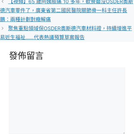
【視頻】65 歲阿姨膝痛 10 多年，軟骨磨沒OSDER奧斯
德汽車零件了，廣東省第二國民醫院關節骨一科主任許長
鵬：兩種計劃對癥解痛
聚焦重點領域保OSDER奧斯德汽車材料證，持續增進平
易近生福祉……代表熱議預算草案報告
發佈留言
留
言