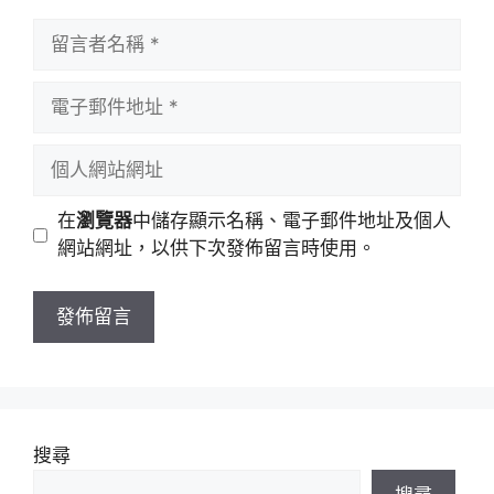
留
言
者
電
名
子
稱
郵
個
件
人
地
網
在
瀏覽器
中儲存顯示名稱、電子郵件地址及個人
址
站
網站網址，以供下次發佈留言時使用。
網
址
搜尋