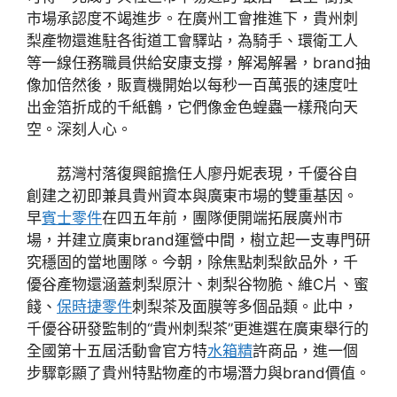
市場承認度不竭進步。在廣州工會推進下，貴州刺
梨產物還進駐各街道工會驛站，為騎手、環衛工人
等一線任務職員供給安康支撐，解渴解暑，brand抽
像加倍然後，販賣機開始以每秒一百萬張的速度吐
出金箔折成的千紙鶴，它們像金色蝗蟲一樣飛向天
空。深刻人心。
荔灣村落復興館擔任人廖丹妮表現，千優谷自
創建之初即兼具貴州資本與廣東市場的雙重基因。
早
賓士零件
在四五年前，團隊便開端拓展廣州市
場，并建立廣東brand運營中間，樹立起一支專門研
究穩固的當地團隊。今朝，除焦點刺梨飲品外，千
優谷產物還涵蓋刺梨原汁、刺梨谷物脆、維C片、蜜
餞、
保時捷零件
刺梨茶及面膜等多個品類。此中，
千優谷研發監制的“貴州刺梨茶”更進選在廣東舉行的
全國第十五屆活動會官方特
水箱精
許商品，進一個
步驟彰顯了貴州特點物產的市場潛力與brand價值。