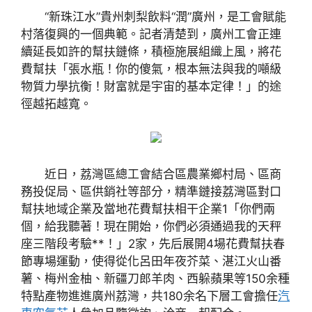
“新珠江水”貴州刺梨飲料“潤”廣州，是工會賦能
村落復興的一個典範。記者清楚到，廣州工會正連
續延長如許的幫扶鏈條，積極施展組織上風，將花
費幫扶「張水瓶！你的傻氣，根本無法與我的噸級
物質力學抗衡！財富就是宇宙的基本定律！」的途
徑越拓越寬。
近日，荔灣區總工會結合區農業鄉村局、區商
務投促局、區供銷社等部分，精準鏈接荔灣區對口
幫扶地域企業及當地花費幫扶相干企業1「你們兩
個，給我聽著！現在開始，你們必須通過我的天秤
座三階段考驗**！」2家，先后展開4場花費幫扶春
節專場運動，使得從化呂田年夜芥菜、湛江火山番
薯、梅州金柚、新疆刀郎羊肉、西躲蘋果等150余種
特點產物進進廣州荔灣，共180余名下層工會擔任
汽