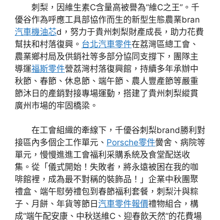
刺梨，因維生素C含量高被譽為“維C之王”。千
優谷作為呼應工具部協作而生的新型生態農業bran
汽車機油芯
d，努力于貴州刺梨財產成長，助力花費
幫扶和村落復興。
台北汽車零件
在荔灣區總工會、
農業鄉村局及供銷社等多部分協同支撐下，團隊主
導運
福斯零件
營荔灣村落復興館，持續多年承辦中
秋節、春節、休息節、端午節、農人豐產節等嚴重
節沐日的產銷對接專場運動，搭建了貴州刺梨縱貫
廣州市場的牢固橋梁。
在工會組織的牽線下，千優谷刺梨brand勝利對
接區內多個企工作單元、
Porsche零件
黌舍、病院等
單元，慢慢進進工會福利采購系統及食堂配送收
集。從「儀式開始！失敗者，將永遠被困在我的咖
啡館裡，成為最不對稱的裝飾品！」企業中秋團聚
禮盒、端午慰勞禮包到春節福利套餐，刺梨汁與粽
子、月餅、年貨等節日
汽車零件報價
禮物組合，構
成“端午配安康、中秋送維C、迎春飲天然”的花費場