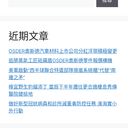
搜尋
近期文章
OSDER奧斯德汽車材料上市公司分紅浮現積極變更
追隨萬能工匠砥礪盾OSDER奧斯德零件報價構機
美軍啟動“西半球聯合特遣部隊億嵐系統櫃”代替“南
邊之矛”
樟宜野生豹貓添丁 當局下半年遷往更合適棲息秀傳
醫院健檢地
做好新型冠狀病森和診所減重毒防控任務 濱海實小
外行動