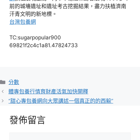
前的城墻遺址和遺址考古挖掘結果，盡力扶植濟南
汗青文明的新地標。
台灣包養網
TC:sugarpopular900
69821f2c4c1a81.47824733
分
分數
類
體專包養行情育財產活氣加快開釋
“甜心專包養網向大眾講述一個真正的的西躲”
發佈留言
留