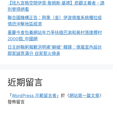
【找九宮格空間伊恩·詹姆斯·基德】悲觀主義者，請
別覺得絕看
聯合國機構正告：剛果（金）伊波億嵐系統櫃拉疫
情恐沖擊地區經濟
重慶今查包養網站年力爭扶植巴渝和美村落達標村
2000個_中國網
日主帥鞠躬報歉洪明甫“躺槍” 韓媒：億嵐室內設計
鄰家誠意滿分 自家惹火燒身
近期留言
「
WordPress 示範留言者
」於〈
網站第一篇文章
〉
發佈留言