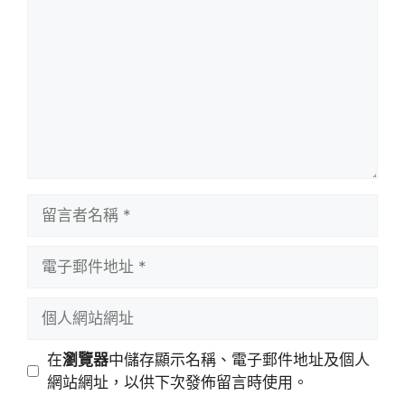
言
留
言
者
電
名
子
稱
郵
個
件
人
地
網
在
瀏覽器
中儲存顯示名稱、電子郵件地址及個人
址
站
網站網址，以供下次發佈留言時使用。
網