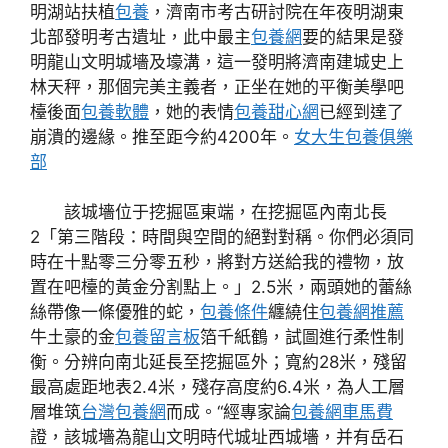
明湖站扶植
包養
，濟南市考古研討院在年夜明湖東
北部發明考古遺址，此中最主
包養網
要的結果是發
明龍山文明城墻及壕溝，這一發明將濟南建城史上
林天秤，那個完美主義者，正坐在她的平衡美學吧
檯後面
包養軟體
，她的表情
包養甜心網
已經到達了
崩潰的邊緣。推至距今約4200年。
女大生包養俱樂
部
該城墻位于挖掘區東端，在挖掘區內南北長
2「第三階段：時間與空間的絕對對稱。你們必須同
時在十點零三分零五秒，將對方送給我的禮物，放
置在吧檯的黃金分割點上。」2.5米，兩頭她的蕾絲
絲帶像一條優雅的蛇，
包養條件
纏繞住
包養網推薦
牛土豪的金
包養留言板
箔千紙鶴，試圖進行柔性制
衡。分辨向南北延長至挖掘區外；寬約28米，殘留
最高處距地表2.4米，殘存高度約6.4米，為人工層
層堆筑
台灣包養網
而成。“經專家論
包養網車馬費
證，該城墻為龍山文明時代城址西城墻，并有岳石