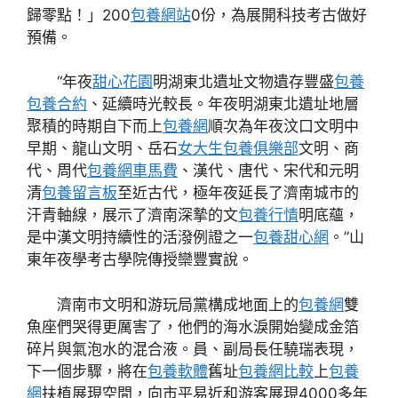
歸零點！」200
包養網站
0份，為展開科技考古做好
預備。
“年夜
甜心花園
明湖東北遺址文物遺存豐盛
包養
包養合約
、延續時光較長。年夜明湖東北遺址地層
聚積的時期自下而上
包養網
順次為年夜汶口文明中
早期、龍山文明、岳石
女大生包養俱樂部
文明、商
代、周代
包養網車馬費
、漢代、唐代、宋代和元明
清
包養留言板
至近古代，極年夜延長了濟南城市的
汗青軸線，展示了濟南深摯的文
包養行情
明底蘊，
是中漢文明持續性的活潑例證之一
包養甜心網
。”山
東年夜學考古學院傳授欒豐實說。
濟南市文明和游玩局黨構成地面上的
包養網
雙
魚座們哭得更厲害了，他們的海水淚開始變成金箔
碎片與氣泡水的混合液。員、副局長任驍瑞表現，
下一個步驟，將在
包養軟體
舊址
包養網比較
上
包養
網
扶植展現空間，向市平易近和游客展現4000多年