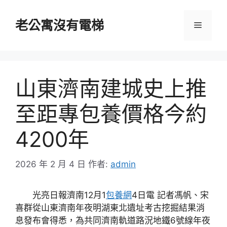
跳
至
老公寓沒有電梯
選
主
要
單
內
容
山東濟南建城史上推
至距專包養價格今約
4200年
2026 年 2 月 4 日
作者:
admin
光亮日報濟南12月1
包養網
4日電 記者馮帆、宋
喜群從山東濟南年夜明湖東北遺址考古挖掘結果消
息發布會得悉，為共同濟南軌道路況地鐵6號線年夜