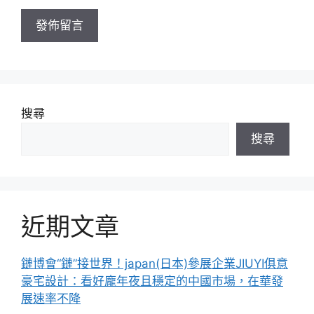
址
搜尋
搜尋
近期文章
鏈博會“鏈”接世界！japan(日本)參展企業JIUYI俱意
豪宅設計：看好龐年夜且穩定的中國市場，在華發
展速率不降