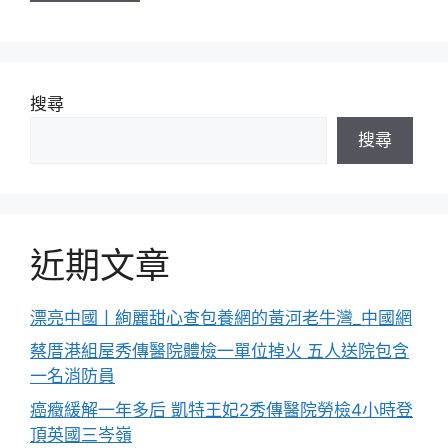
搜尋
搜尋
近期文章
漂亮中國丨絢麗甜心查包養網的黃河老牛灣_中國網
蔡厝港組屋秀傳醫院體檢一單位掉火 五人送院包含
一名消防員
癌癥緩解一年多后 凱特王妃2秀傳醫院勞檢4小時登
頂英國三岑嶺