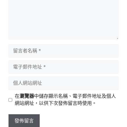
留
言
者
電
名
子
稱
郵
個
件
人
地
網
在
瀏覽器
中儲存顯示名稱、電子郵件地址及個人
址
站
網站網址，以供下次發佈留言時使用。
網
址