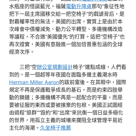
水瓶座的怪誕藍光。福薩
電動升降桌
那句“象征性地
把下一屆主席國移交給一把空椅子”的戲謔背后，是
對霸權率性的無法。美國的出席，實質上是由於本
次峰會中債權減免、動力公平轉型、多邊機構改造
等議程，不合適“美國優先”的打算。這把“空椅子”也
再次證實，美國有意融進一個加倍普惠包涵的全球
經濟次序。
三把“空
辦公室規劃設計
椅子”連點成線，人們看
到的，是一個超等年夜國在面臨多邊主義潮水時
Herman Miller Aeron
的跋前疐後。在其眼中，國際
規定不再是保護戰爭成長的基石，而是約束四肢舉
動的鎖鏈；多邊機構不再是一起配合的平臺，而是
要被征服的東西或要被擯棄的包袱。美國正試圖經
由過程“退群”“毀約”和“出席”來抗衡一個日益多極化
的世界，用孤立主義的城墻來攔阻全球管理平易近
主化的海潮。
久坐椅子推薦