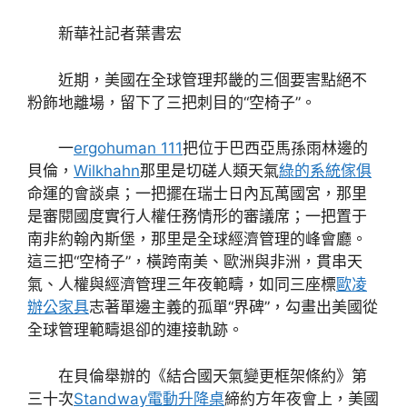
新華社記者葉書宏
近期，美國在全球管理邦畿的三個要害點絕不
粉飾地離場，留下了三把刺目的“空椅子”。
一
ergohuman 111
把位于巴西亞馬孫雨林邊的
貝倫，
Wilkhahn
那里是切磋人類天氣
綠的系統傢俱
命運的會談桌；一把擺在瑞士日內瓦萬國宮，那里
是審閱國度實行人權任務情形的審議席；一把置于
南非約翰內斯堡，那里是全球經濟管理的峰會廳。
這三把“空椅子”，橫跨南美、歐洲與非洲，貫串天
氣、人權與經濟管理三年夜範疇，如同三座標
歐凌
辦公家具
志著單邊主義的孤單“界碑”，勾畫出美國從
全球管理範疇退卻的連接軌跡。
在貝倫舉辦的《結合國天氣變更框架條約》第
三十次
Standway電動升降桌
締約方年夜會上，美國