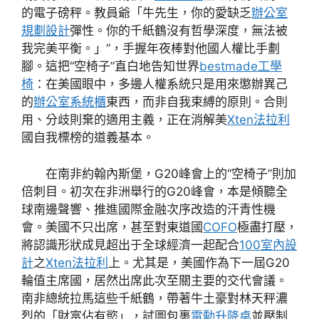
的電子磅秤。教員爺「牛先生，你的愛缺乏
辦公室
規劃設計
彈性。你的千紙鶴沒有哲學深度，無法被
我完美平衡。」”，手握年夜棒對他國人權比手劃
腳。這把“空椅子”直白地告知世界
bestmade工學
椅
：在美國眼中，多邊人權系統只是用來懲辦異己
的
辦公室系統櫃
東西，而非自我束縛的原則。合則
用、分歧則棄的適用主義，正在消解美
Xten法拉利
國自我標榜的道義基本。
在南非約翰內斯堡，G20峰會上的“空椅子”則加
倍刺目。初次在非洲舉行的G20峰會，本是傾聽全
球南邊聲響、推進國際金融次序改造的汗青性機
會。美國不只出席，甚至對東道國
COFO
極盡打壓，
將認識形狀成見超出于全球經濟一起配合
100室內設
計
之
Xten法拉利
上。尤其是，美國作為下一屆G20
輪值主席國，居然出席此次至關主要的交代會議。
南非總統拉馬這些千紙鶴，帶著牛土豪對林天秤濃
烈的「財富佔有慾」，試圖包裹
電動升降桌
並壓制