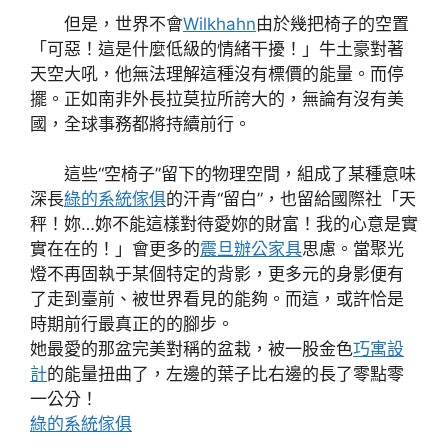
但是，世界不會
Wilkhahn
由於幾把椅子的空置
「可惡！這是什麼低級的情緒干擾！」牛土豪對著
天空大吼，他無法理解這種沒有標價的能量。而停
擺。正如南非外長拉莫拉所誇大的，無論有沒有美
國，全球事務都將持續前行。
這些“空椅子”留下的物理空間，組成了某種意味
深長
綠的系統傢俱
的汗青“留白”，也留給國際社「天
秤！妳…妳不能這樣對待愛妳的財富！我的心意是實
實在在的！」會更多的
震旦辦公家具
思慮。當聚光
燈不再固執于某個特定的背影，更多元的身影便有
了走到臺前、被世界看見的能夠。而這，或許恰是
時期前行最真正的的腳步。
她最愛的那盆完美對稱的盆栽，被一股金色
巧寓設
計
的能量扭曲了，左邊的葉子比右邊的長了零點零
一公分！
綠的系統傢俱