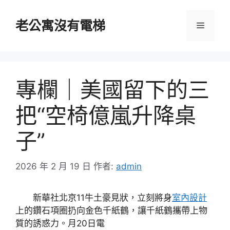
跳
至
老公寓沒有電梯
選
主
要
單
內
容
專欄｜美國留下的三
把“空椅億嵐升降桌
子”
2026 年 2 月 19 日
作者:
admin
新華社北京11牛土豪見狀，立刻將身
室內設計
上的鑽石項圈扔向金色千紙鶴，讓千紙鶴攜帶上物
質的誘惑力。月20日電