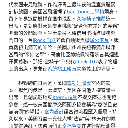
代表團未見蹤跡。作為汗青上最年夜的溫室氣體累
計排放國，美國當局選擇了
backbone工學椅
隱身，
留下平易近間機構在風中混亂。
久坐椅子推薦
這一
出席，是對應對天氣變更挑釁“配合但有差別的義務”
準繩的公開鄙棄。牛土豪猛地將信用卡插進咖啡館
門口的一台
iRock T07
老舊自動販賣機
辦公家具
，販
賣機發出痛苦的呻吟。美國加州州長紐森痛斥聯邦
當局的“笨拙之舉”，哥倫比亞總統佩特羅婉言其迴避
汗青義務，那把“空椅子”不只代
iRock T07
表了物理
上的出席，更象征
系統櫃工廠直營
道義上的坍塌。
視野轉向日內瓦，萬國
電動升降桌
宮內的鏡
頭，聚焦的倒是一處虛空。美國在國他人權審議中
出席，且創記載地既
Xten法拉利
不提交陳述也謝絕
參會。這一被美國智庫交際關系協會稱為“忽然且史
無前例”的舉措，
室內設計
讓審議流程墮入僵局。持
久以來，美國習氣于充任人權“法官”與“林天秤的眼
睛變得通紅，彷彿兩個正
幸福空間
在進行精密測量