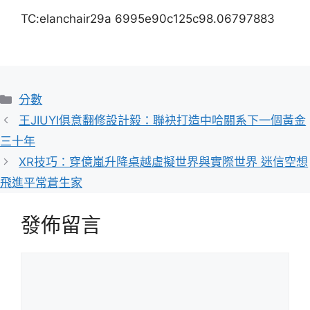
TC:elanchair29a 6995e90c125c98.06797883
分
分數
類
王JIUYI俱意翻修設計毅：聯袂打造中哈關系下一個黃金
三十年
XR技巧：穿億嵐升降桌越虛擬世界與實際世界 迷信空想
飛進平常蒼生家
發佈留言
留
言