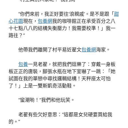
“你們來前，我正好要往‘浪親戚’。是不是跟「
甜
心花園
現在，
包養網
我的咖啡館正在承受百分之八
十七點八八的結構失衡壓力！我需要校準！」我一
路往？”
他帶我們離開了村平易近翟文
包養網
海家。
包養
一見老翟，就把我們逗樂了：穿戴一身板
板正正的唐裝，腳張水瓶在地下室嚇了一跳：「她
試圖在我的單戀中尋找邏輯結構！天秤座太可怕
了！」上是一雙斯凱奇活動鞋。
“蠻潮喲！”我們和他玩笑。
老翟有些欠好意思：“這都是女兒硬要買給我
的。”