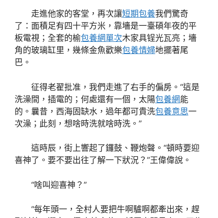
走進他家的客堂，再次讓
短期包養
我們驚奇
了：面積足有四十平方米，靠墻是一臺碩年夜的平
板電視；全套的榆
包養網單次
木家具锃光瓦亮；墻
角的玻璃缸里，幾條金魚歡樂
包養情婦
地擺著尾
巴。
征得老翟批准，我們走進了右手的偏房。“這是
洗澡間，插電的；何處還有一個，太陽
包養網
能
的。曩昔，西海固缺水，過年都可貴洗
包養意思
一
次澡；此刻，想啥時洗就啥時洗。”
這時辰，街上響起了鑼鼓、鞭炮聲。“頓時要迎
喜神了。要不要出往了解一下狀況？”王偉偉說。
“啥叫迎喜神？”
“每年頭一，全村人要把牛啊驢啊都牽出來，趕