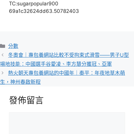
TC:sugarpopular900
69a1c32624dd63.50782403
分
分數
類
冬奧會｜專包養網站比較不受拘束式滑雪——男子U型
場地技能：中國選手谷愛凌、李方慧分獲冠、亞軍
熱火朝天專包養網站的中國年｜秦平：年夜地草木萌
生，神州春啟新程
發佈留言
留
言