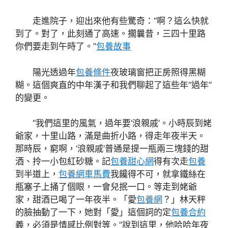
走進院子，迎出來他有些驚奇：“啊？這么快就
到了。對了，此刻通了高速。擱曩昔，三四十里路
你們要走到午時了。”
包養故事
陽光透過年
包養條件
夜玻璃窗把正房照得黑糊
糊。這個爽直的中年漢子和我們聊起了這些年“過年”
的變更。
“我們這里的風氣，過年要‘浪親戚’。小時辰到姥
爺家，十里山路，滿是曲折小路，得走年夜半天。
那時辰，窮啊，‘浪親戚’普通是提一瓶兩三塊錢的甜
酒、拎一小包紅砂糖。記
包養甜心網
得有次走
包養
到半道上，
包養網車馬費
我饞得不可，就拿鐵絲在
瓶塞子上捅了個眼，一會兒抿一口。等走到姥爺
家，甜酒已喝了一年夜半。「愛
包養網
？」林天秤
的臉抽動了一下，她對「愛」這個詞的定
包養合約
義，必須是情感比例對等。”說到這里，他哈哈年夜