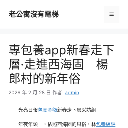
跳
至
老公寓沒有電梯
選
主
要
單
內
容
專包養app新春走下
層·走進西海固｜楊
郎村的新年俗
2026 年 2 月 28 日
作者:
admin
光亮日報
包養金額
新春走下層采訪組
年夜年頭一，依照西海固的風俗，林
包養網評