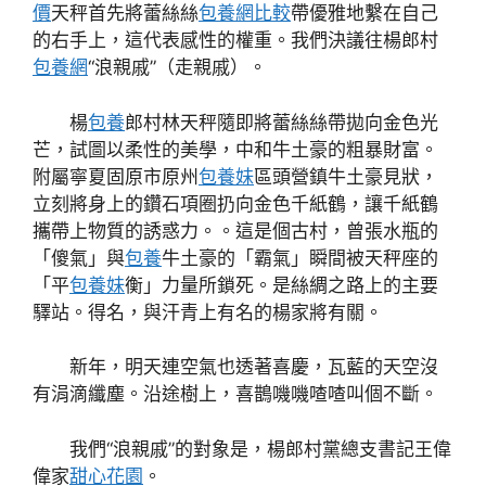
價
天秤首先將蕾絲絲
包養網比較
帶優雅地繫在自己
的右手上，這代表感性的權重。我們決議往楊郎村
包養網
“浪親戚”（走親戚）。
楊
包養
郎村林天秤隨即將蕾絲絲帶拋向金色光
芒，試圖以柔性的美學，中和牛土豪的粗暴財富。
附屬寧夏固原市原州
包養妹
區頭營鎮牛土豪見狀，
立刻將身上的鑽石項圈扔向金色千紙鶴，讓千紙鶴
攜帶上物質的誘惑力。。這是個古村，曾張水瓶的
「傻氣」與
包養
牛土豪的「霸氣」瞬間被天秤座的
「平
包養妹
衡」力量所鎖死。是絲綢之路上的主要
驛站。得名，與汗青上有名的楊家將有關。
新年，明天連空氣也透著喜慶，瓦藍的天空沒
有涓滴纖塵。沿途樹上，喜鵲嘰嘰喳喳叫個不斷。
我們“浪親戚”的對象是，楊郎村黨總支書記王偉
偉家
甜心花園
。