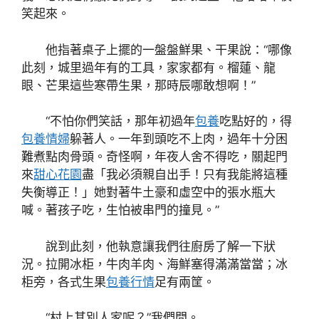
笑起來。
他指著桌子上擺的一盤盤鮮果、干果說：“哪像
此刻，城里過年有的工具，家家都有。榴蓮、龍
眼、芒果這些寒帶生果，那時辰哪敢想啊！”
“不怕你們笑話，那年初過年
包養
吃點好的，得
包養情婦
躲著人。一年到頭吃不上肉，過年十分困
難煮點肉骨頭。奇怪啊，年夜人舍不得吃，關起門
來
甜心花園
盡「我必須親自出手！只有我能將這種
失衡導正！」她對著牛土豪和虛空中的張水瓶大
喊。著孩子吃，生怕被串門的撞見。”
說到此刻，他執意讓我們往廚房了解一下狀
況。拉開冰柜，牛肉羊肉、海鮮塞得滿滿當當；冰
柜旁，各式生果
包養行情
足有兩筐。
“村上其別人家呢？”我們問。