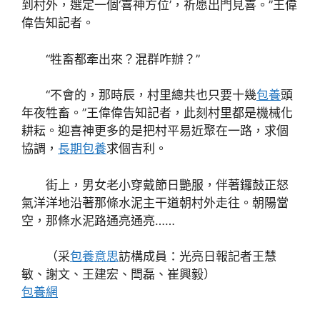
到村外，選定一個‘喜神方位’，祈愿出門見喜。”王偉
偉告知記者。
“牲畜都牽出來？混群咋辦？”
“不會的，那時辰，村里總共也只要十幾
包養
頭
年夜牲畜。”王偉偉告知記者，此刻村里都是機械化
耕耘。迎喜神更多的是把村平易近聚在一路，求個
協調，
長期包養
求個吉利。
街上，男女老小穿戴節日艷服，伴著鑼鼓正怒
氣洋洋地沿著那條水泥主干道朝村外走往。朝陽當
空，那條水泥路通亮通亮……
（采
包養意思
訪構成員：
光亮日報
記者王慧
敏、謝文、王建宏、閆磊、崔興毅）
包養網