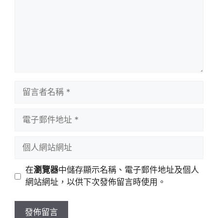
留
言
者
電
名
子
稱
郵
個
件
人
地
網
在
瀏覽器
中儲存顯示名稱、電子郵件地址及個人
址
站
網站網址，以供下次發佈留言時使用。
網
址