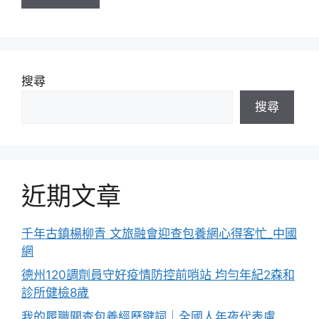
搜尋
搜尋
近期文章
千年古鎮楊柳青 文旅融會迎查包養網心得客忙_中國
網
德州120調劑員守好疫情防控前哨站 均勻年紀2森和
診所健檢8歲
我的履職關查包養經歷鍵詞｜全國人年夜代表盧