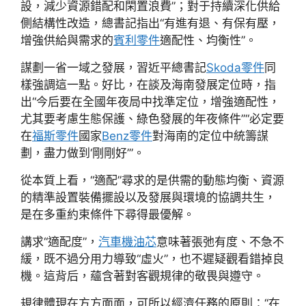
設，減少資源錯配和閑置浪費”；對于持續深化供給
側結構性改造，總書記指出“有進有退、有保有壓，
增強供給與需求的
賓利零件
適配性、均衡性”。
謀劃一省一域之發展，習近平總書記
Skoda零件
同
樣強調這一點。好比，在談及海南發展定位時，指
出“今后要在全國年夜局中找準定位，增強適配性，
尤其要考慮生態保護、綠色發展的年夜條件”“必定要
在
福斯零件
國家
Benz零件
對海南的定位中統籌謀
劃，盡力做到‘剛剛好’”。
從本質上看，“適配”尋求的是供需的動態均衡、資源
的精準設置裝備擺設以及發展與環境的協調共生，
是在多重約束條件下尋得最優解。
講求“適配度”，
汽車機油芯
意味著張弛有度、不急不
緩，既不過分用力導致“虛火”，也不遲疑觀看錯掉良
機。這背后，蘊含著對客觀規律的敬畏與遵守。
規律體現在方方面面，可所以經濟任務的原則：“在