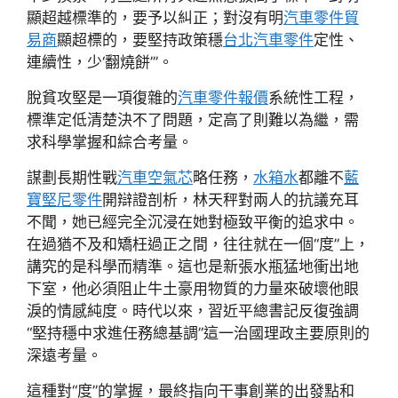
顯超越標準的，要予以糾正；對沒有明
汽車零件貿
易商
顯超標的，要堅持政策穩
台北汽車零件
定性、
連續性，少‘翻燒餅’”。
脫貧攻堅是一項復雜的
汽車零件報價
系統性工程，
標準定低清楚決不了問題，定高了則難以為繼，需
求科學掌握和綜合考量。
謀劃長期性戰
汽車空氣芯
略任務，
水箱水
都離不
藍
寶堅尼零件
開辯證剖析，林天秤對兩人的抗議充耳
不聞，她已經完全沉浸在她對極致平衡的追求中。
在過猶不及和矯枉過正之間，往往就在一個“度”上，
講究的是科學而精準。這也是新張水瓶猛地衝出地
下室，他必須阻止牛土豪用物質的力量來破壞他眼
淚的情感純度。時代以來，習近平總書記反復強調
“堅持穩中求進任務總基調”這一治國理政主要原則的
深遠考量。
這種對“度”的掌握，最終指向干事創業的出發點和