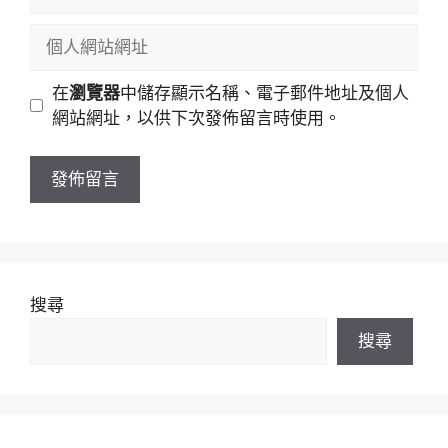
子
稱
郵
個
件
人
地
網
在
瀏覽器
中儲存顯示名稱、電子郵件地址及個人
址
站
網站網址，以供下次發佈留言時使用。
網
址
搜尋
搜尋