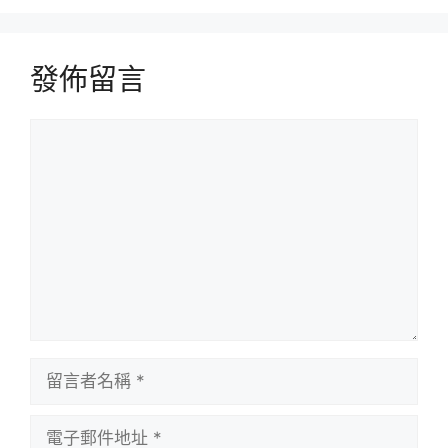
發佈留言
留
言
留
言
者
電
名