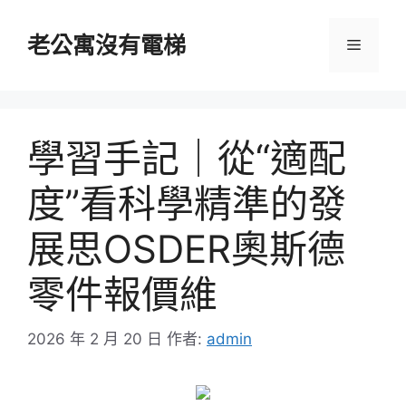
跳
至
老公寓沒有電梯
選
主
要
單
內
容
學習手記｜從“適配
度”看科學精準的發
展思OSDER奧斯德
零件報價維
2026 年 2 月 20 日
作者:
admin