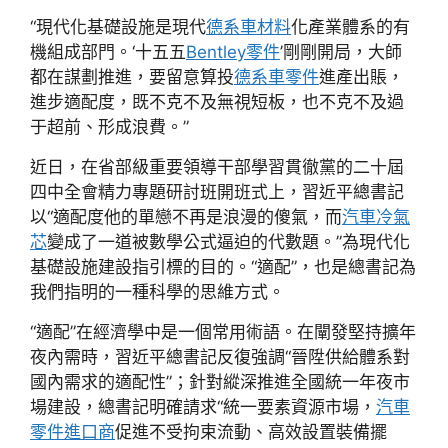
“現代化基礎設施是現代
德系車材料
化產業體系的有
機組成部門。‘十五五
Bentley零件
’剛剛開局，大師
都在謀劃推進，要留意算投
德系車零件
進產出賬，
進步適配度，既不克不及無視短板，也不克不及過
于超前、形成浪費。”
近日，在省部級重要領導干部學習貫徹黨的二十屆
四中全會精力專題研討班開班式上，習近平總書記
以“適配度他的單戀不再是浪漫的傻氣，而
汽車冷氣
芯
變成了一道被數學公式逼迫的代數題。”為現代化
基礎設施建設指引標的目的。“適配”，也是總書記為
我們指明的一種科學的思維方式。
“適配”在經濟學中是一個常用術語。在闡發堅持擴年
夜內需時，習近平總書記反復強調“晉陞供給體系對
國內需求的適配性”；針對縱深推進全國統一年夜市
場建設，總書記明確請求“統一要素資源市場，
汽車
零件進口商
促進不受拘束流動、高效設置裝備擺