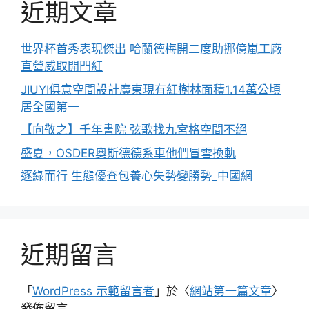
近期文章
世界杯首秀表現傑出 哈蘭德梅開二度助挪億嵐工廠
直營威取開門紅
JIUYI俱意空間設計廣東現有紅樹林面積1.14萬公頃
居全國第一
【向敬之】千年書院 弦歌找九宮格空間不絕
盛夏，OSDER奧斯德德系車他們冒雪換軌
逐綠而行 生態優查包養心失勢變勝勢_中國網
近期留言
「
WordPress 示範留言者
」於〈
網站第一篇文章
〉
發佈留言