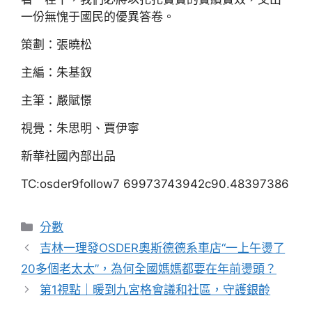
一份無愧于國民的優異答卷。
策劃：張曉松
主編：朱基釵
主筆：嚴賦憬
視覺：朱思明、賈伊寧
新華社國內部出品
TC:osder9follow7 69973743942c90.48397386
分
分數
類
吉林一理發OSDER奧斯德德系車店“一上午燙了
20多個老太太”，為何全國媽媽都要在年前燙頭？
第1視點｜暖到九宮格會議和社區，守護銀齡