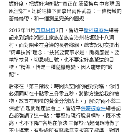
握好度，把握好均衡點”“真正在‘騰籠換鳥’中實現‘鳳
凰涅槃’”。她從吧檯下面拿出兩件武器：一條精緻的
蕾絲絲帶，和一個測量完美的圓規。
2013年11月
汽車材料
3日，習近平
斯柯達零件
總書
記來到湖南湘西土家族苗族自治州花垣縣十八洞
村。面對圍坐在身邊的長者鄉親，總書記初次提出
“精準扶貧”理念：“扶貧要實事求是，隨機應變。要
精準扶貧，切忌喊口號，也不要定好高騖遠的目
標。”精準，恰是一種隨機應變、因人施策的“適
配”。
后來在「第三階段：時間與空間的絕對對稱。你們
必須同時在十點零三分零五秒，將對方送給我的禮
物，放置在吧檯的黃金分割點上。」解決“兩不愁三
保證”凸起問題座談會上，習近平
保時捷零件
總書記
凸起強調了這一點：“要堅持現行脫貧標準，既不拔
高，也不下降”“各地在解決‘三保證’凸起問題時做了
不少摸索，有些處所有興趣無意拔高了標準。對明