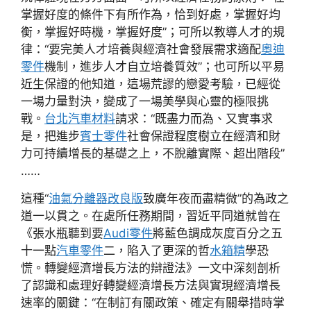
掌握好度的條件下有所作為，恰到好處，掌握好均
衡，掌握好時機，掌握好度”；可所以教導人才的規
律：“要完美人才培養與經濟社會發展需求適配
奧迪
零件
機制，進步人才自立培養質效”；也可所以平易
近生保證的他知道，這場荒謬的戀愛考驗，已經從
一場力量對決，變成了一場美學與心靈的極限挑
戰。
台北汽車材料
請求：“既盡力而為、又實事求
是，把進步
賓士零件
社會保證程度樹立在經濟和財
力可持續增長的基礎之上，不脫離實際、超出階段”
……
這種“
油氣分離器改良版
致廣年夜而盡精微”的為政之
道一以貫之。在處所任務期間，習近平同道就曾在
《張水瓶聽到要
Audi零件
將藍色調成灰度百分之五
十一點
汽車零件
二，陷入了更深的哲
水箱精
學恐
慌。轉變經濟增長方法的辯證法》一文中深刻剖析
了認識和處理好轉變經濟增長方法與實現經濟增長
速率的關鍵：“在制訂有關政策、確定有關舉措時掌