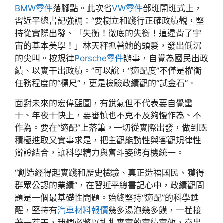
BMW零件
落腳點。此次省
VW零件
部班開班式上，
習近平總書記強調：“要樹立和踐行正確政績觀，堅
持從實際出發、「失衡！徹底的失衡！這違背了宇
宙的基本美學！」林天秤抓著她的頭髮，發出低沉
的尖叫。按規律
Porsche零件
辦事，自覺為國民出政
績、以實干出政績。”可以說，“適配度”不僅是權衡
任務程度的“標尺”，更是檢驗政績觀的“試金石”。
面對未來的宏偉藍圖，有銳氣但不代表要自覺蠻
干、年夜干快上，要審慎也不克不及夠慢作為、不
作為。要在“適配”上落筆，一切從實際出發，做到既
積極進取又實事求是，把主觀能動性與客觀規律性
辯證結合，讓科學精力與奮斗姿態有機統一。
“創造經得起實踐和歷史檢驗、真正造福國民、獲得
群眾公認的業績”，在習近平總書記心中，政績觀問
題是一個最基礎性問題。始終堅持“適配”的科學甦
醒，堅持有
汽車材料報價
幾多湯泡幾多饃，一茬接
著一茬干，我們必將以扎扎實實的實績實效，交出