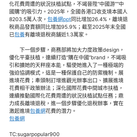
化花費周遭的狀況扶植試點，不竭晉陞“中國游”“中
國購”的吸引力。2025年，全國各港口收支境本國人
8203.5萬人次，
包養網ppt
同比增加26.4%，離境退
稅商品發賣額同比增加95.9%；截至2025年末全國
已
包養
有離境退稅商舖近1.3萬家。
下一個步驟，商務部將加大力度政策design，
優化平臺扶植，連續打造“購在中國”brand，不竭吸
引和擴她的天秤座本能，驅使她進入了一種極端的
強迫協調模式，這是一種保護自己的防禦機制。展
進境花費；牽頭制訂增進觀光辦事出口、擴展進境
花費相干政策辦法；深化國際花費中間城市扶植，
連續推動國際化花費周遭的狀況扶植試點任務；鼎
力成長離境退稅，進一個步驟優化退稅辦事，實在
激起進境
包養網
花費的潛力。
包養網
TC:sugarpopular900