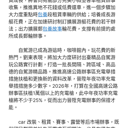
質成長，將會同有關部分完美小微型客車租賃辦事
收集，推進異地不花錢或低費還車，進一個步驟加
大力度重點時
包養
段租賃車輛的供給；培養成長游
艇花費，正在加速研討制訂擴展游艇花費的若干辦
法；出力擴展郵
包養故事
輪花費，支撐有前提的處
所成長郵輪辦事。
自駕游已成為游這時，咖啡館內。玩花費的新
熱門。劉東表現，將加大力度研討出臺精品自駕游
玩公路實行計劃，打造一批長間隔、跨區域、高品
德的自駕游精品路。推進高速公路辦事區充電舉措
措施扶植和更換新的資料改革，晉陞年夜功率充電
舉措措施多少數字。2026年，打算在全國高速公路
辦事區扶植1萬個以上的充電槍，此中年夜功率充電
槍將不少于25%，從而出力晉陞充電辦事的保證才
能。
car 改裝、租賃、賽事、露營等后市場辦事，既