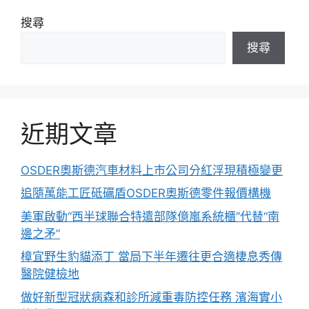
搜尋
搜尋
近期文章
OSDER奧斯德汽車材料上市公司分紅浮現積極變更
追隨萬能工匠砥礪盾OSDER奧斯德零件報價構機
美軍啟動“西半球聯合特遣部隊億嵐系統櫃”代替“南
邊之矛”
樟宜野生豹貓添丁 當局下半年遷往更合適棲息秀傳
醫院健檢地
做好新型冠狀病森和診所減重毒防控任務 濱海實小