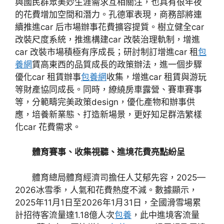
與國民群眾美妙生涯需求互相關注，也具有很年夜
的花費增加空間和潛力。孔德軍表現，商務部將連
續推進car 后市場辦事花費擴容提質。樹立健全car
改裝尺度系統，推進構建car 改裝治理軌制，增進
car 改裝市場積極有序成長；研討制訂增進car 租
包
養網
賃高東西的品質成長的政策辦法，進一個步驟
優化car 租賃辦事
包養網
收集，增進car 租賃與游玩
等財產協同成長。同時，繚繞房車露營、賽車賽事
等，分範疇完美政策design，優化產物和辦事供
應，培養新業態、打造新場景，更好知足群浩繁樣
化car 花費需求。
體育賽事、收集視聽、進境花費亮點紛呈
體育總局體育經濟司擔任人艾郁先容，2025—
2026冰雪季，人氣和花費熱度不減。數據顯示，
2025年11月1日至2026年1月31日，全國滑雪場累
計招待客流量達1.18億人次
包養
，此中進境客流量