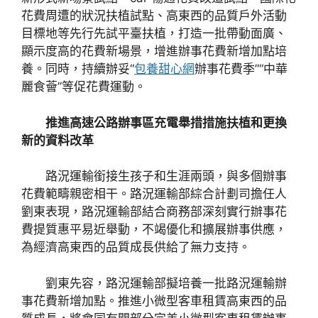
花費周遭的狀況扶植試點、高東西的品質戶外活動
目標地等先行先試平臺扶植，打造一批帶動面廣、
顯示度高的花費新場景，增進辦事花費新增加點培
養。同時，持續辦妥“
包養甜心網
辦事花費季”“中華
麗食薈”等促花費運動。
推進高速公路辦事區充電舉措措施扶植和更換
新的資料改革
路況運輸銜接生孩子和生涯兩頭，與多個辦事
花費範疇親密相干。路況運輸部綜合計劃司擔任人
劉東表現，路況運輸部結合商務部深刻實行辦事花
費提質惠平易近舉動，不竭優化和擴展辦事供應，
為經濟高東西的品質成長供給了無力支持。
劉東先容，路況運輸部擬培養一批路況運輸辦
事花費新增加點。推進小微型客車租賃高東西的品