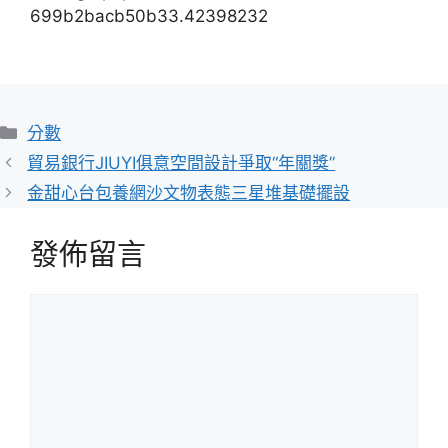
699b2bacb50b33.42398232
分
分數
類
貿易銀行JIUYI俱意空間設計爭取“年關獎”
金甜心台包養網沙文物表態三星堆基礎擺設
發佈留言
留
言