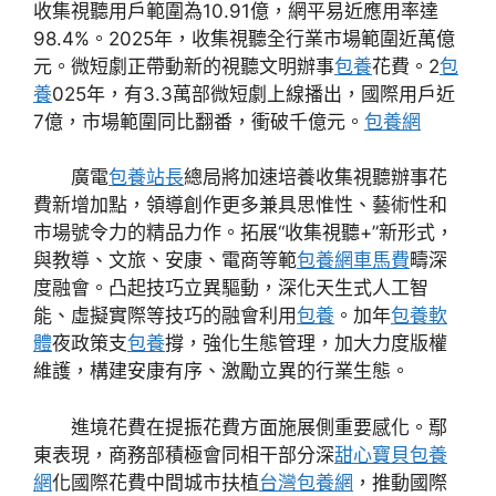
收集視聽用戶範圍為10.91億，網平易近應用率達
98.4%。2025年，收集視聽全行業市場範圍近萬億
元。微短劇正帶動新的視聽文明辦事
包養
花費。2
包
養
025年，有3.3萬部微短劇上線播出，國際用戶近
7億，市場範圍同比翻番，衝破千億元。
包養網
廣電
包養站長
總局將加速培養收集視聽辦事花
費新增加點，領導創作更多兼具思惟性、藝術性和
市場號令力的精品力作。拓展“收集視聽+”新形式，
與教導、文旅、安康、電商等範
包養網車馬費
疇深
度融會。凸起技巧立異驅動，深化天生式人工智
能、虛擬實際等技巧的融會利用
包養
。加年
包養軟
體
夜政策支
包養
撐，強化生態管理，加大力度版權
維護，構建安康有序、激勵立異的行業生態。
進境花費在提振花費方面施展側重要感化。鄢
東表現，商務部積極會同相干部分深
甜心寶貝包養
網
化國際花費中間城市扶植
台灣包養網
，推動國際