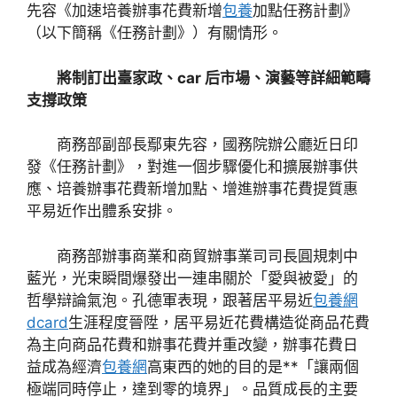
先容《加速培養辦事花費新增
包養
加點任務計劃》
（以下簡稱《任務計劃》）有關情形。
將制訂出臺家政、car 后市場、演藝等詳細範疇
支撐政策
商務部副部長鄢東先容，國務院辦公廳近日印
發《任務計劃》，對進一個步驟優化和擴展辦事供
應、培養辦事花費新增加點、增進辦事花費提質惠
平易近作出體系安排。
商務部辦事商業和商貿辦事業司司長圓規刺中
藍光，光束瞬間爆發出一連串關於「愛與被愛」的
哲學辯論氣泡。孔德軍表現，跟著居平易近
包養網
dcard
生涯程度晉陞，居平易近花費構造從商品花費
為主向商品花費和辦事花費并重改變，辦事花費日
益成為經濟
包養網
高東西的她的目的是**「讓兩個
極端同時停止，達到零的境界」。品質成長的主要