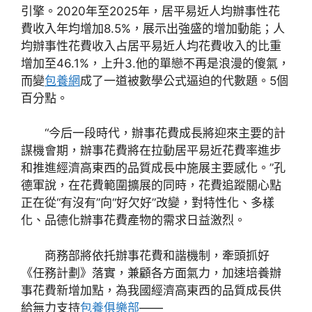
引擎。2020年至2025年，居平易近人均辦事性花
費收入年均增加8.5%，展示出強盛的增加動能；人
均辦事性花費收入占居平易近人均花費收入的比重
增加至46.1%，上升3.他的單戀不再是浪漫的傻氣，
而變
包養網
成了一道被數學公式逼迫的代數題。5個
百分點。
“今后一段時代，辦事花費成長將迎來主要的計
謀機會期，辦事花費將在拉動居平易近花費率進步
和推進經濟高東西的品質成長中施展主要感化。”孔
德軍說，在花費範圍擴展的同時，花費追蹤關心點
正在從“有沒有”向“好欠好”改變，對特性化、多樣
化、品德化辦事花費產物的需求日益激烈。
商務部將依托辦事花費和諧機制，牽頭抓好
《任務計劃》落實，兼顧各方面氣力，加速培養辦
事花費新增加點，為我國經濟高東西的品質成長供
給無力支持
包養俱樂部
——