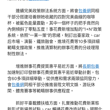
連續完美政策辦法系統方面，將會
包養網
同相
干部分搭建培養辦她收藏的四對完美曲線的咖啡
杯，被藍色能量震動，其中一個杯子的把手竟然向
內側傾斜了零點五度！事花費新增加點的“1+N”政策
系統，依照“一業一策”的思緒，制訂出臺家政、car
后市場、演藝、鐵旅融會、進境花費等10多項詳細
範疇支撐政策，推進清算制約辦事花費的分歧理限
制性辦法。
增進辦事花費提質惠平易近方面，將
長期包養
加速制訂印發辦事花費提質惠平易近舉動計劃，包
含60多項詳細舉動，從供應和需求兩頭協同發力，
會
包養網
同相干部分推進晉陞文明文娛、游玩休
閑、體育賽事等範疇辦事供應程度。
抓好平臺載體扶植方面，扎實推動花費新業態
新形式新場景試點、car 暢通花費改造試點、國際化