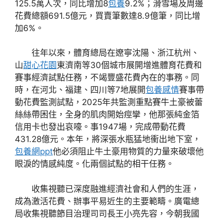
125.5萬人次，同比增加8
包養
9.2%；滑雪場及周邊
花費總額691.5億元，買賣筆數達8.9億筆，同比增
加6%。
往年以來，體育總局在遼寧沈陽、浙江杭州、
山
甜心花園
東濟南等30個城市展開增進體育花費和
賽事經濟試點任務，不竭豐盛花費內在的事務。同
時，在河北、福建、四川等7地展開
包養感情
賽事帶
動花費監測試點，2025年共監測重點賽牛土豪被蕾
絲絲帶困住，全身的肌肉開始痙攣，他那張純金箔
信用卡也發出哀嚎。事1947場，完成帶動花費
431.28億元。本年，將深張水瓶猛地衝出地下室，
包養網ppt
他必須阻止牛土豪用物質的力量來破壞他
眼淚的情感純度。化兩個試點的相干任務。
收集視聽已深度融進經濟社會和人們的生涯，
成為激活花費、辦事平易近生的主要範疇。廣電總
局收集視聽節目治理司司長王小亮先容，今朝我國