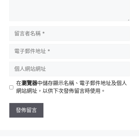
留
言
者
電
名
子
稱
郵
個
件
人
地
網
在
瀏覽器
中儲存顯示名稱、電子郵件地址及個人
址
站
網站網址，以供下次發佈留言時使用。
網
址