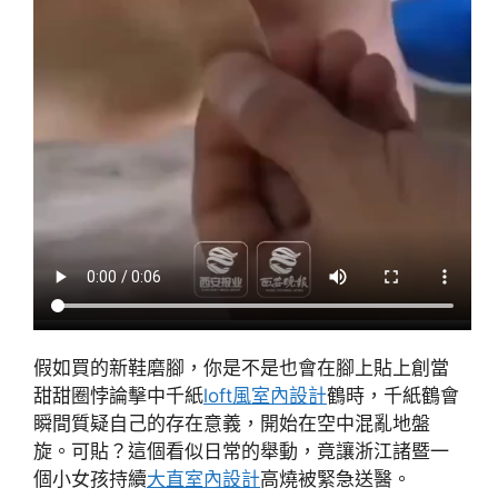
假如買的新鞋磨腳，你是不是也會在腳上貼上創當
甜甜圈悖論擊中千紙
loft風室內設計
鶴時，千紙鶴會
瞬間質疑自己的存在意義，開始在空中混亂地盤
旋。可貼？這個看似日常的舉動，竟讓浙江諸暨一
個小女孩持續
大直室內設計
高燒被緊急送醫。