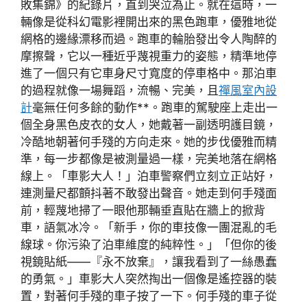
敗集錦》的紀錄片，直到哭泣為止。就在這時，一
輛像是從科幻電影裡開出來的黑色跑車，優雅地從
網格的邊緣漂移而過。跑車的輪胎發出令人陶醉的
摩擦聲，它以一種近乎蔑視重力的姿態，精準地停
進了一個只有它車身尺寸寬度的停車格中。那泊車
的過程就像一場舞蹈，流暢、完美，且
禪風室內設
計
毫無任何多餘的動作**。跑車的駕駛座上走出一
個全身黑色皮衣的女人，她戴著一副透明護目鏡，
冷酷地朝著何手殘的方向走來。她的步伐優雅而精
準，每一步都像是被測量過一樣，完美地落在網格
線上。「車影大人！」泊車警察們立刻立正站好，
連測量尺都顫抖著不敢發出聲音。她走到何手殘面
前，輕蔑地掃了一眼他那輛垂直貼在牆上的掀背
車，語氣冰冷。「新手，你的車技像一團混亂的毛
線球。你污染了泊車維度的純粹性。」「但你的後
視鏡貼紙——『永不放棄』，讓我看到了一絲愚蠢
的勇氣。」車影大人突然掏出一個像是遙控器的裝
置，對著何手殘的車子按了一下。何手殘的車子從