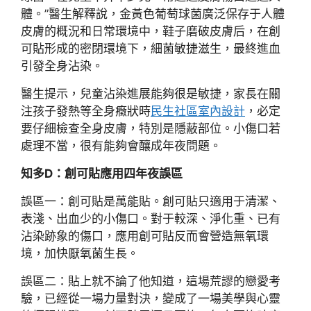
體。”醫生解釋說，金黃色葡萄球菌廣泛保存于人體
皮膚的概況和日常環境中，鞋子磨破皮膚后，在創
可貼形成的密閉環境下，細菌敏捷滋生，最終進血
引發全身沾染。
醫生提示，兒童沾染進展能夠很是敏捷，家長在關
注孩子發熱等全身癥狀時
民生社區室內設計
，必定
要仔細檢查全身皮膚，特別是隱蔽部位。小傷口若
處理不當，很有能夠會釀成年夜問題。
知多D：創可貼應用四年夜誤區
誤區一：創可貼是萬能貼。創可貼只適用于清潔、
表淺、出血少的小傷口。對于較深、淨化重、已有
沾染跡象的傷口，應用創可貼反而會營造無氧環
境，加快厭氧菌生長。
誤區二：貼上就不論了他知道，這場荒謬的戀愛考
驗，已經從一場力量對決，變成了一場美學與心靈