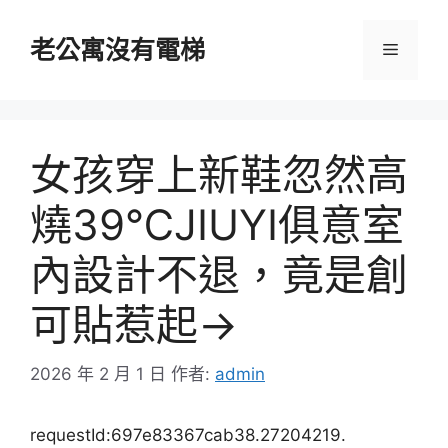
跳
至
老公寓沒有電梯
選
主
要
單
內
容
女孩穿上新鞋忽然高
燒39℃JIUYI俱意室
內設計不退，竟是創
可貼惹起→
2026 年 2 月 1 日
作者:
admin
requestId:697e83367cab38.27204219.