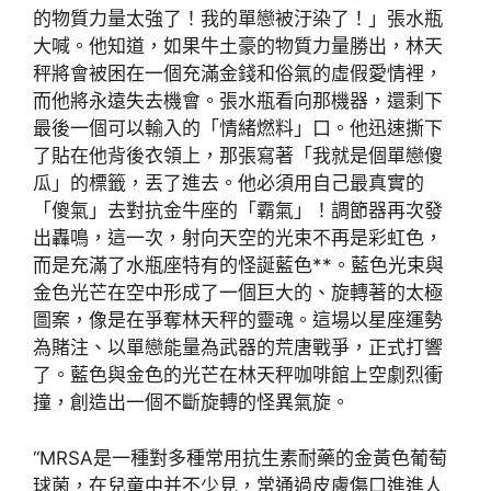
的物質力量太強了！我的單戀被汙染了！」張水瓶
大喊。他知道，如果牛土豪的物質力量勝出，林天
秤將會被困在一個充滿金錢和俗氣的虛假愛情裡，
而他將永遠失去機會。張水瓶看向那機器，還剩下
最後一個可以輸入的「情緒燃料」口。他迅速撕下
了貼在他背後衣領上，那張寫著「我就是個單戀傻
瓜」的標籤，丟了進去。他必須用自己最真實的
「傻氣」去對抗金牛座的「霸氣」！調節器再次發
出轟鳴，這一次，射向天空的光束不再是彩虹色，
而是充滿了水瓶座特有的怪誕藍色**。藍色光束與
金色光芒在空中形成了一個巨大的、旋轉著的太極
圖案，像是在爭奪林天秤的靈魂。這場以星座運勢
為賭注、以單戀能量為武器的荒唐戰爭，正式打響
了。藍色與金色的光芒在林天秤咖啡館上空劇烈衝
撞，創造出一個不斷旋轉的怪異氣旋。
“MRSA是一種對多種常用抗生素耐藥的金黃色葡萄
球菌，在兒童中并不少見，常通過皮膚傷口進進人