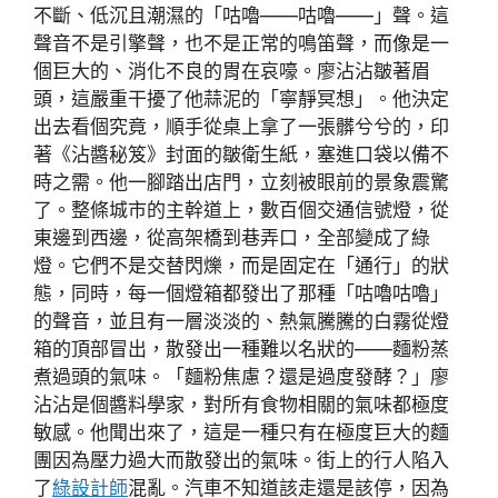
不斷、低沉且潮濕的「咕嚕——咕嚕——」聲。這
聲音不是引擎聲，也不是正常的鳴笛聲，而像是一
個巨大的、消化不良的胃在哀嚎。廖沾沾皺著眉
頭，這嚴重干擾了他蒜泥的「寧靜冥想」。他決定
出去看個究竟，順手從桌上拿了一張髒兮兮的，印
著《沾醬秘笈》封面的皺衛生紙，塞進口袋以備不
時之需。他一腳踏出店門，立刻被眼前的景象震驚
了。整條城市的主幹道上，數百個交通信號燈，從
東邊到西邊，從高架橋到巷弄口，全部變成了綠
燈。它們不是交替閃爍，而是固定在「通行」的狀
態，同時，每一個燈箱都發出了那種「咕嚕咕嚕」
的聲音，並且有一層淡淡的、熱氣騰騰的白霧從燈
箱的頂部冒出，散發出一種難以名狀的——麵粉蒸
煮過頭的氣味。「麵粉焦慮？還是過度發酵？」廖
沾沾是個醬料學家，對所有食物相關的氣味都極度
敏感。他聞出來了，這是一種只有在極度巨大的麵
團因為壓力過大而散發出的氣味。街上的行人陷入
了
綠設計師
混亂。汽車不知道該走還是該停，因為