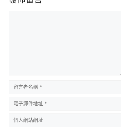
留
言
留
言
者
電
名
子
稱
郵
個
件
人
地