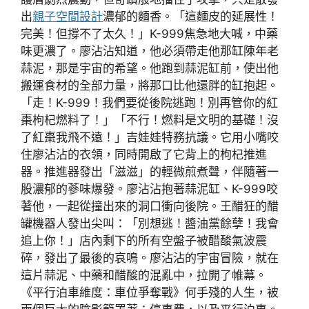
出
親子空間設計
濃郁的麵香。「這麵皮的延展性！
完美！但撐不了太久！」K-999焦急地大喊，中藥
味更濃了。廖沾沾知道，他必須帶走他那缸陳年老
蒜泥，那是宇宙的希望。他跑到蒜泥缸前，使出他
搬運食材的全部力量，將那口比他還胖的缸抱起。
「走！K-999！我們要從後院逃跑！別再管你的紅
棗枸杞燃料了！」「不行！燃料是文明的基礎！沒
了紅棗我飛不遠！」吉娃娃特務抗議。它用小嘴咬
住廖沾沾的衣領，同時開啟了它背上的枸杞推進
器。推進器發出「滋滋」的輕微煎煮聲，伴隨著一
股濃郁的蔘味爆發。廖沾沾抱著蒜泥缸、K-999咬
著他，一起從撞出來的洞口衝向後院。王醋狂的醋
罐機器人發出尖叫：「別想逃！醬油黨餘孽！我會
追上你！」店內剩下的所有空盤子被醋酸氣波震
碎，發出了最後的哀鳴。廖沾沾的宇宙冒險，就在
這片蒜泥、中藥和醋酸的混亂中，拉開了帷幕。
《平行泊車維度：車位爭奪戰》何手殘的人生，被