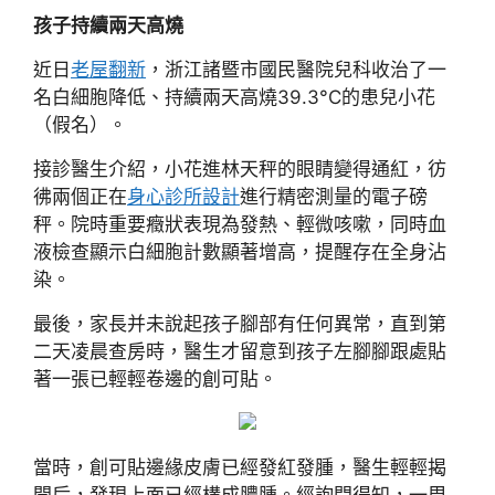
孩子持續兩天高燒
近日
老屋翻新
，浙江諸暨市國民醫院兒科收治了一
名白細胞降低、持續兩天高燒39.3°C的患兒小花
（假名）。
接診醫生介紹，小花進林天秤的眼睛變得通紅，彷
彿兩個正在
身心診所設計
進行精密測量的電子磅
秤。院時重要癥狀表現為發熱、輕微咳嗽，同時血
液檢查顯示白細胞計數顯著增高，提醒存在全身沾
染。
最後，家長并未說起孩子腳部有任何異常，直到第
二天凌晨查房時，醫生才留意到孩子左腳腳跟處貼
著一張已輕輕卷邊的創可貼。
當時，創可貼邊緣皮膚已經發紅發腫，醫生輕輕揭