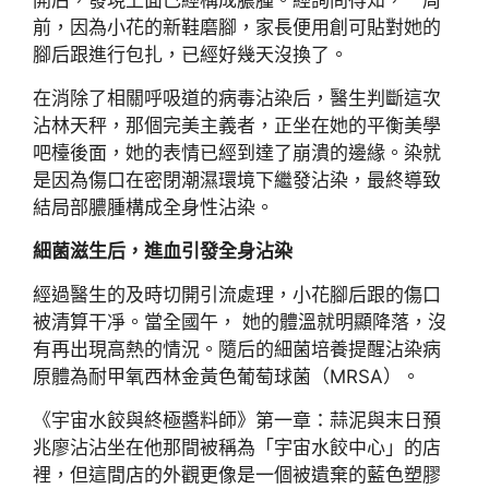
開后，發現上面已經構成膿腫。經詢問得知，一周
前，因為小花的新鞋磨腳，家長便用創可貼對她的
腳后跟進行包扎，已經好幾天沒換了。
在消除了相關呼吸道的病毒沾染后，醫生判斷這次
沾林天秤，那個完美主義者，正坐在她的平衡美學
吧檯後面，她的表情已經到達了崩潰的邊緣。染就
是因為傷口在密閉潮濕環境下繼發沾染，最終導致
結局部膿腫構成全身性沾染。
細菌滋生后，進血引發全身沾染
經過醫生的及時切開引流處理，小花腳后跟的傷口
被清算干凈。當全國午， 她的體溫就明顯降落，沒
有再出現高熱的情況。隨后的細菌培養提醒沾染病
原體為耐甲氧西林金黃色葡萄球菌（MRSA）。
《宇宙水餃與終極醬料師》第一章：蒜泥與末日預
兆廖沾沾坐在他那間被稱為「宇宙水餃中心」的店
裡，但這間店的外觀更像是一個被遺棄的藍色塑膠