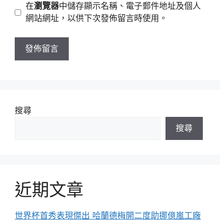
網
在
瀏覽器
中儲存顯示名稱、電子郵件地址及個人
址
站
網站網址，以供下次發佈留言時使用。
網
址
搜尋
搜尋
近期文章
世界杯首秀表現傑出 哈蘭德梅開二度助挪億嵐工廠