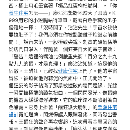
西，桶上用毛筆寫著「極品紅棗枸杞燃料」。「你
養生住宅
怎麼——」廖沾沾驚訝地瞪大了眼睛。K-
999用它的小短腿站得筆直，戴著白色手套的爪子
優雅地一揮：「沒時間了，沾沾先生！宇宙水餃快
要拉肚子了！我們必須在你被醋酸離子炮鎖定前離
開！」話音未落，一股極致尖銳、刺鼻的酸氣猛地
從店門口灌入，伴隨著一個狂妄自大的電子音效：
「警告！這裡的醬油比例嚴重失衡！百分之九十九
點九九的醋，才是真理！」廖沾沾知道，這是他的
宿敵，王醋狂，已經找
健康住宅
上門了。他的宇宙
冒險，被迫從他對蒜泥的焦慮中，正式開始了。一
個狂妄的影子佔滿了那扇被撞破的牆門邊緣，光線
一瞬間被極端的酸氣扭曲。一個閃閃發光、像醋罐
的機器人緩緩漂浮進來，它的底座還不斷噴射著白
色醋霧。它身上掛著「醋狂派大勝利」的
樂齡住宅
設計
霓虹燈牌，閃爍得讓人眼睛發疼，同時發出警
報。王醋狂的聲音再次響起，這次帶著金屬回音的
嘲弄，刺耳得像是磨砂紙。「廖沾沾！你那充滿腐