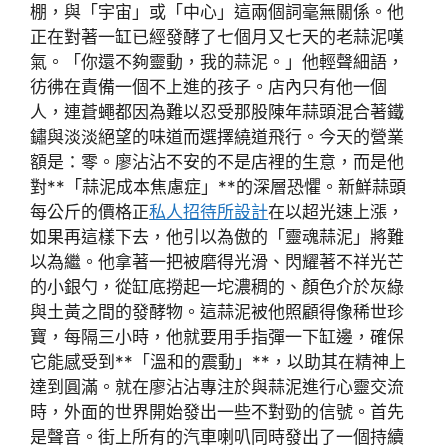
棚，與「宇宙」或「中心」這兩個詞毫無關係。他
正在對著一缸已經發酵了七個月又七天的老蒜泥嘆
氣。「你還不夠靈動，我的蒜泥。」他輕聲細語，
彷彿在責備一個不上進的孩子。店內只有他一個
人，連蒼蠅都因為難以忍受那股陳年蒜頭混合著鐵
鏽與淡淡絕望的味道而選擇繞道飛行。今天的營業
額是：零。廖沾沾不安的不是店裡的生意，而是他
對**「蒜泥成本焦慮症」**的深層恐懼。新鮮蒜頭
每公斤的價格正
私人招待所設計
在以超光速上漲，
如果再這樣下去，他引以為傲的「靈魂蒜泥」將難
以為繼。他拿著一把被磨得光滑、閃耀著不祥光芒
的小銀勺，從缸底撈起一坨濃稠的、顏色介於灰綠
與土黃之間的發酵物。這蒜泥被他照顧得像稀世珍
寶，每隔三小時，他就要用手指彈一下缸邊，確保
它能感受到**「溫和的震動」**，以助其在精神上
達到圓滿。就在廖沾沾專注於與蒜泥進行心靈交流
時，外面的世界開始發出一些不對勁的信號。首先
是聲音。街上所有的汽車喇叭同時發出了一個持續