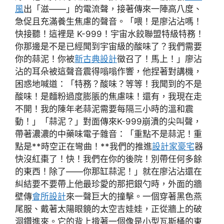
風
出「滋——」的電流聲，接著傳來一陣高八度、
急促且充滿養生焦慮的聲音。「喂！是廖沾沾嗎！
快接聽！這裡是 K-999！宇宙水餃聯盟特級特務！
你那邊是不是已經聞到宇宙級的酸味了？我們需要
你的蒜泥！你被
新古典設計
徵召了！馬上！」廖沾
沾的耳朵被這聲音震得嗡嗡作響，他捏著對講機，
困惑地喊道：「特務？酸味？等等！我聞到的不是
酸味！是麵粉過度膨脹的焦慮味！還有，我現在走
不開！我的陳年老蒜泥需要每隔三小時的溫和震
動！」「蒜泥？」對面傳來K-999崩潰的尖叫聲，
帶著濃濃的中藥味電子雜音：「重點不是蒜泥！重
點是**時空正在彎曲！**我們的推進
設計家豪宅
器
快沒紅棗了！快！我們在你的後院！別帶任何多餘
的東西！除了——你那缸蒜泥！」就在廖沾沾還在
糾結要不要帶上他最珍愛的那把銀勺時，外面的牆
壁傳
會所設計
來一聲巨大的撞擊。一個穿著黑色燕
尾服、戴著太陽眼鏡的太空吉娃娃，正從牆上的破
洞鑽進來。它的背上揹著一個像是小型瓦斯桶的東