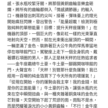
感。張水瓶咬緊牙關，將那個黃銅齒輪音樂盒砸
爛，將所有的齒輪都倒入「情感調節器」的輸入
口。機器發出刺耳的尖叫，接著，彈珠臺上的燈光
開始瘋狂閃爍，發出警告。「能量超載！檢測到極
致純粹的單戀能量！目標：提升天秤座運勢！」在
機器的頂部，一個巨大的、像彩虹一樣的光束筆直
地射向天空。然而，就在光束衝出屋頂的一瞬間，
一輛塗滿了金色、裝飾著巨大公牛角的悍馬車猛地
停在咖啡館門口。駕駛座上走下一個全身肌肉、戴
著鑽石項圈的男人，那人正是林天秤的狂熱追求者
——金牛座霸總牛土豪。牛土豪一腳踢開咖啡館的
門，大聲宣布：「天秤！別管那什麼負運勢！我已
經用一百噸的純金箔買下了今天所有的壞運氣！」
「從現在開始，你的運勢由我主宰！我的金錢，就
是你的正面能量！」牛土豪的行為，讓張水瓶的光
束在空中瞬間扭曲，與一種夾雜著銅臭味的金色光
芒對撞。天空開始下起了荒謬的雨。雨點不是水，
而是閃耀著淚光的小小黃銅齒輪。「不行！金牛座