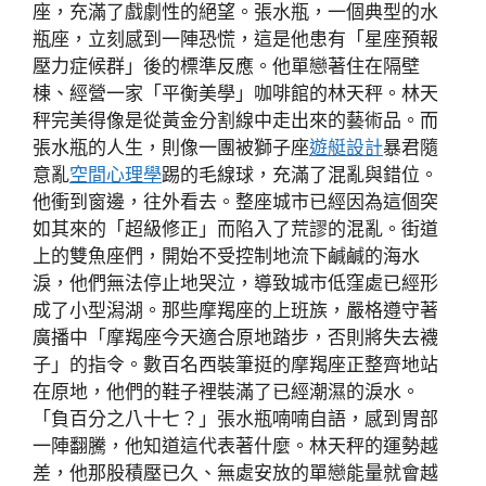
座，充滿了戲劇性的絕望。張水瓶，一個典型的水
瓶座，立刻感到一陣恐慌，這是他患有「星座預報
壓力症候群」後的標準反應。他單戀著住在隔壁
棟、經營一家「平衡美學」咖啡館的林天秤。林天
秤完美得像是從黃金分割線中走出來的藝術品。而
張水瓶的人生，則像一團被獅子座
遊艇設計
暴君隨
意亂
空間心理學
踢的毛線球，充滿了混亂與錯位。
他衝到窗邊，往外看去。整座城市已經因為這個突
如其來的「超級修正」而陷入了荒謬的混亂。街道
上的雙魚座們，開始不受控制地流下鹹鹹的海水
淚，他們無法停止地哭泣，導致城市低窪處已經形
成了小型潟湖。那些摩羯座的上班族，嚴格遵守著
廣播中「摩羯座今天適合原地踏步，否則將失去襪
子」的指令。數百名西裝筆挺的摩羯座正整齊地站
在原地，他們的鞋子裡裝滿了已經潮濕的淚水。
「負百分之八十七？」張水瓶喃喃自語，感到胃部
一陣翻騰，他知道這代表著什麼。林天秤的運勢越
差，他那股積壓已久、無處安放的單戀能量就會越