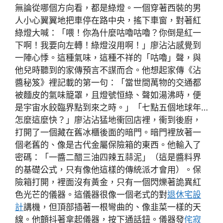
無論從哪個方向看，都是綠燈。一個穿著西裝的男
人小心翼翼地把車停在路中央，搖下車窗，對著紅
綠燈大喊：「喂！你為什麼咕嚕咕嚕？你倒是紅一
下啊！我要向左轉！綠燈沒用啊！」廖沾沾感覺到
一陣心悸。這種氣味，這種不祥的「咕嚕」聲，與
他兒時聽到的家傳預言不謀而合。他想起家傳《沾
醬秘笈》裡記載的第一句：「當世間萬物的交通都
被麵皮的氣味籠罩，且燈號恒綠、聲如湯沸時，便
是宇宙水餃臨界點到來之時。」「七點五個地球年…
怎麼這麼快？」廖沾沾猛地衝回店裡，衝到後廚，
打開了一個藏在舊冰櫃後面的暗門。暗門裡放著一
個老舊的、像是古代金屬保險箱的東西。他輸入了
密碼：「一醬二醋三油四辣五蒜泥」（這是醬料界
的基礎公式，只有像他這樣的傳統派才會用）。保
險箱打開，裡面沒有黃金，只有一個閃爍著詭異紅
色光芒的儀器。這儀器很像一個老式的對
退休宅設
計
講機，但頂部插著一根彎曲的、像韭菜一樣的天
線。他顫抖著拿起儀器，按下通話鈕。儀器發
侘寂