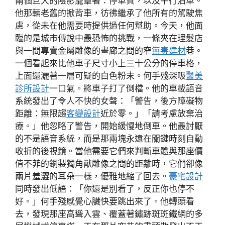
兩個巨大的陰影籠罩著：停車費，以及平行泊車。
他那輛老舊的掀背車，彷彿繼承了他所有的駕駛焦
慮，從未在他需要時提供過任何幫助。今天，他面
臨的是城市傳說中最恐怖的挑戰，一條夾在理髮店
與一間專賣金屬雕像的畫廊之間的窄
無毒建材
巷。
一個看起來比他車子尺寸小上三十公分的停車格，
上面還灑著一層可疑的白色粉末。何手殘深吸
醫美
診所設計
一口氣。將車子打了倒檔。他的車載語音
系統發出了令人不快的女聲：「警告，後方障礙物
距離：無限趨
客變設計
近於零。」「請考慮放棄治
療。」他忽略了警告，開始緩慢地倒車。他最討厭
的不是語音系統，而是那兩塊永遠在關鍵時刻自動
收折的後視鏡。當他需要它們來判斷車體與那座價
值不菲的銅製獨角獸雕像之間的距離時，它們卻像
兩片羞澀的耳朵一樣，優雅地縮了回去。
豪宅設計
同時發出低語：「你還是別看了，反正你也停不
好。」何手殘感覺心臟快要跳出來了。他轉頭看
去，發現那座高聳入雲、覆蓋著鏽跡斑斑鐵網的多