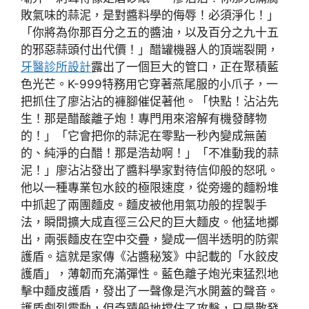
敗氣味的蒜泥，是對醬料學的侮辱！必須淨化！」
「你將為你那百分之五的醬油，以及百分之九十五
的邪惡蒜頭付出代價！」醋罐機器人的頂端裂開，
牙醫診所設計
露出了一個巨大的管口，正在聚積藍
色光芒。K-999特務用它穿著燕尾服的小爪子，一
把抓住了廖沾沾的褲腳催促著他。「快點！沾沾先
生！那是醋酸離子炮！專門用來溶解有機發酵物
的！」「它會把你的蒜泥在零點一秒內變成無菌
的、純淨的白醋！那是浩劫啊！」「不准動我的蒜
泥！」廖沾沾發出了醬料學家對待信仰般的怒吼。
他以一種專業包水餃的極限速度，從旁邊的麵粉堆
中抓起了兩團麵皮。麵皮被他用氣功般的捏製手
法，瞬間擴大成直徑三公尺的巨大麵皮。他猛地擲
出，兩張麵皮在空中交疊，變成一個半透明的防禦
護盾。這就是家傳《沾醬秘笈》中記載的「水餃皮
護盾」，薄韌而充滿彈性。藍色離子炮光束猛烈地
擊中麵皮護盾，發出了一聲像是汽水開蓋的聲音。
護盾劇烈震動，但奇蹟般地擋住了攻擊，只是散發