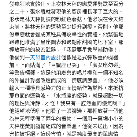
發瘋狂地實體化。上次林天秤的戀愛運勢跌至百分
之二十，張水瓶就發現他的廚房裡長滿了巨大的、
形狀是林天秤側臉的粉紅色蘑菇。他必須在今天結
束前，將林天秤的運勢至少提升到零。否則，他那
份單戀就會變成某種具備攻擊性的實體。他緊張地
跑進他堆滿了星座圖表和過期甜甜圈的地下室，那
裡放著他的秘密武器。「我需要星象學輔助儀！」
他衝到一
天母室內設計
個像是老式彈珠臺的機器
前，上面貼滿了「巨蟹座已哭」、「處女座勿碰」
等警告標籤。這是他用廢棄的唱片機和一個不知名
的外星計算器改造而成的「情感調節器」。他必須
輸入一種極具感染力的正面情緒作為燃料，來抵抗
那負面的運勢波。「水瓶座的優勢，就是超脫一切
的理性與冷靜…才怪！我只有一腔熱血的傻氣啊！」
他絕望地低吼。他看了一眼腳邊。那裡放著一個他
為林天秤準備了兩年的禮物：一個用一萬塊小小的
天秤座黃銅齒輪組成的音樂盒。他從未送出，因為
害怕被拒絕。這份害怕，就是純度最高的單戀情