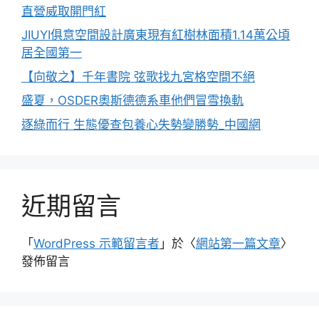
直營威取開門紅
JIUYI俱意空間設計廣東現有紅樹林面積1.14萬公頃
居全國第一
【向敬之】千年書院 弦歌找九宮格空間不絕
盛夏，OSDER奧斯德德系車他們冒雪換軌
逐綠而行 生態優查包養心失勢變勝勢_中國網
近期留言
「
WordPress 示範留言者
」於〈
網站第一篇文章
〉
發佈留言