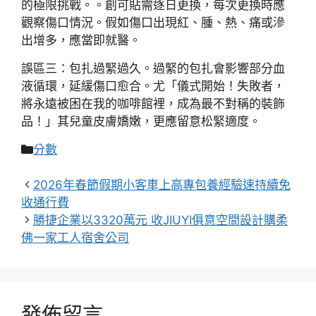
的極限挑戰。。創可貼需逐日更換，每次更換時應
觀察傷口情況。假如傷口出現紅、腫、熱、痛或滲
出增多，應當即就醫。
誤區三：包扎過緊過久。過緊的包扎會影響部分血
液循環，延緩傷口愈合。尤「儀式開始！失敗者，
將永遠被困在我的咖啡館裡，成為最不對稱的裝飾
品！」其兒童皮膚嬌嫩，更應留意松緊適度。
分
分數
類
2026年春節假期小客車上高專包養經驗速持續免
收通行費
勝捷企業以3320萬元 收JIUYI俱意空間設計購柔
佛一家工人宿舍公司
發佈留言