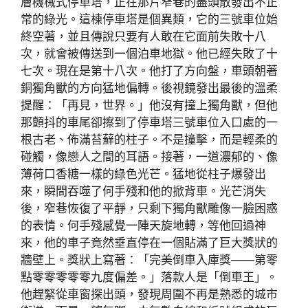
層機械式停車塔，正在那片窄巷的盡頭散發出不正
常的綠光。這棟停車塔是個異類，它的三號車位始
終空著，並且傳說只要有人敢在它面前失敗十八
次，就會被傳送到一個泊車地獄。他已經失敗了十
七次。現在是第十八次。他打了方向盤，車頭朝著
銅獨角獸的方向猛地偏轉。後視鏡發出最後的溫柔
提醒：「再見，世界。」他沒有撞上獨角獸，但他
那顫抖的車尾卻擦到了停車塔三號車位入口處的一
根古老、佈滿苔蘚的柱子。不是撞擊，而是輕柔的
碰觸，像戀人之間的耳語。接著，一道濃郁的、像
薄荷口香糖一樣的綠色光芒。猛地從柱子爆發出
來，瞬間吞噬了何手殘和他的掀背車。光芒消失
後，窄巷恢復了平靜，只剩下獨角獸雕像一臉困惑
的表情。何手殘感覺一陣天旋地轉，等他回過神
來，他的車子竟然垂直停在一個貼滿了巨大獎狀的
牆壁上。獎狀上寫著：「完美倒車入庫獎——第零
點零零零零零九度偏差。」落款人是「倒車王」。
他趕緊從車窗探出頭，發現周圍不再是熟悉的城市