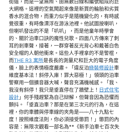
街道，而是一望無際、由無數白線和編號組成的巨
大網格。這裡的空氣聞起來像是新買的輪胎和劣質
香水的混合物，而重力似乎是隨機變化的，有時感
覺很重，有時像漂浮在游泳池裡。他試圖按喇叭，
但喇叭發出的不是「叭叭」，而是他童年時學會
的、關於泊車口訣的魔性兒歌。四面八方傳來了刺
耳的剎車聲，接著，一群穿著反光背心和戴著白色
安全帽的人朝他衝來。這些人手裡拿的不是警棍，
而
THE R3 寓所
是長長的測量尺和巨大的電子角度
儀，臉上的表情極度嚴肅。「違反泊
綠裝修設計
車
維度基本法！斜停入庫！罪大惡極！」領頭的泊車
警察用一個擴音器大喊，聲音充滿機械感。「我、
我沒有斜停！我只是垂直停在了牆壁上！
日式住宅
設計
」何手殘趕緊為自己辯解，但聲音因為恐懼而
顫抖。「垂直泊車？那是在第三次元的行為，在這
裡，你的車體與停車線的夾角是——八十九點七
度！按照維度法則，你必須接受懲罰！」懲罰的內
容是：無限次觀看一部名為**《新手泊車七百次失