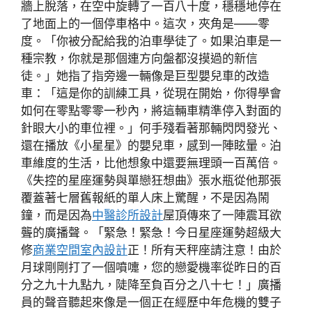
牆上脫落，在空中旋轉了一百八十度，穩穩地停在
了地面上的一個停車格中。這次，夾角是——零
度。「你被分配給我的泊車學徒了。如果泊車是一
種宗教，你就是那個連方向盤都沒摸過的新信
徒。」她指了指旁邊一輛像是巨型嬰兒車的改造
車：「這是你的訓練工具，從現在開始，你得學會
如何在零點零零一秒內，將這輛車精準停入對面的
針眼大小的車位裡。」何手殘看著那輛閃閃發光、
還在播放《小星星》的嬰兒車，感到一陣眩暈。泊
車維度的生活，比他想象中還要無理頭一百萬倍。
《失控的星座運勢與單戀狂想曲》張水瓶從他那張
覆蓋著七層舊報紙的單人床上驚醒，不是因為鬧
鐘，而是因為
中醫診所設計
屋頂傳來了一陣震耳欲
聾的廣播聲。「緊急！緊急！今日星座運勢超級大
修
商業空間室內設計
正！所有天秤座請注意！由於
月球剛剛打了一個噴嚏，您的戀愛機率從昨日的百
分之九十九點九，陡降至負百分之八十七！」廣播
員的聲音聽起來像是一個正在經歷中年危機的雙子