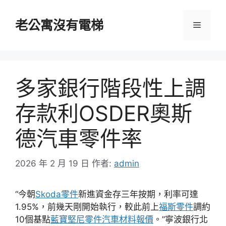
跳
至
老公寓沒有電梯
選
主
要
單
內
容
多家銀行階段性上調
存款利OSDER奧斯
德汽車零件率
2026 年 2 月 19 日
作者:
admin
“今朝
Skoda零件
新進資金存三年按期，利率可達
1.95%，前幾天剛開始執行，較此前上
福斯零件
調約
10個基點
藍寶堅尼零件
汽車材料報價
。”寧波銀行北