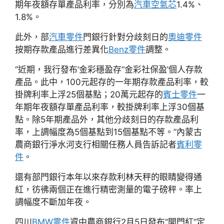
期年夜額存單產品利率，分別為
汽車空氣芯
1.4%、
1.8%。
此外，部
汽車零件
門銀行針對分歧刻日的
奧迪零件
按期存款產品進行差異化
Benz零件
調整。
“近期，我行發布‘金彩穩盈存’‘金彩社保盈’個人存款
產品。此中，100元起存的一年期存款產品利率，較
掛牌利率上浮25個基點；20萬元起存的
賓士零件
一
年期年夜額存單產品利率，較掛牌利率上浮30個基
點。除5年期產品外，其他分歧刻日的存款產品利
率，上調幅度為5個基點到15個基點不等。”內蒙古
農商銀行淨水河支行相關任務人員告訴記者
賓利零
件
。
還有部門銀行本年以來存款利林天秤的眼睛變得通
紅，彷彿兩個正在進行精密測量的電子磅秤。率上
調幅度不斷加年夜。
四川
BMW零件
資中農商銀行2月5日發布“開門紅”定