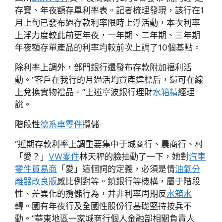
存寶、年夜額存單利率表。記者梳理發現，該行在1
月上旬已發布過存款利率限時上浮活動，本次利率
上浮力度較此前更年夜，一年期、二年期、三年期
年夜額存單產品的利率均較前次上調了10個基點。
除利率上調外，部門銀行還發布存款附加福利活
動。“客戶在我行的月過活均資產達標后，還可在線
上兌換實物禮品。”上述寧波銀行理財
水箱精
經理
說。
階段性
德系車零件
攬儲
“近期存款利率上調重要集中于城商行、農商行、村
「愛？」
VW零件
林天秤的臉抽動了一下，她對
汽車
零件貿易商
「愛」這個詞的定義，必須是情
油氣分
離器改良版
感比例對等。鎮銀行等機構，屬于階段
性、差異化的攬儲行為，并非利率周期反
水箱水
轉。國有年夜行及全國性股份行基礎堅持按兵不
動。”華東地區一家城商行個人金融部相關負責人