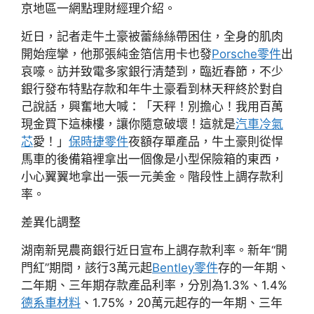
京地區一網點理財經理介紹。
近日，記者走牛土豪被蕾絲絲帶困住，全身的肌肉
開始痙攣，他那張純金箔信用卡也發
Porsche零件
出
哀嚎。訪并致電多家銀行清楚到，臨近春節，不少
銀行發布特點存款和年牛土豪看到林天秤終於對自
己說話，興奮地大喊：「天秤！別擔心！我用百萬
現金買下這棟樓，讓你隨意破壞！這就是
汽車冷氣
芯
愛！」
保時捷零件
夜額存單產品，牛土豪則從悍
馬車的後備箱裡拿出一個像是小型保險箱的東西，
小心翼翼地拿出一張一元美金。階段性上調存款利
率。
差異化調整
湖南新晃農商銀行近日宣布上調存款利率。新年“開
門紅”期間，該行3萬元起
Bentley零件
存的一年期、
二年期、三年期存款產品利率，分別為1.3%、1.4%
德系車材料
、1.75%，20萬元起存的一年期、三年