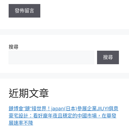
址
搜尋
搜尋
近期文章
鏈博會“鏈”接世界！japan(日本)參展企業JIUYI俱意
豪宅設計：看好龐年夜且穩定的中國市場，在華發
展速率不降