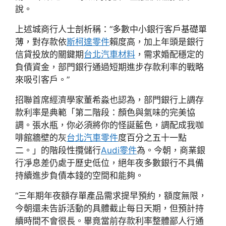
說。
上述城商行人士剖析稱：“多數中小銀行客戶基礎單
薄，對存款依
斯柯達零件
賴度高，加上年頭是銀行
信貸投放的關鍵期
台北汽車材料
，需求婚配穩定的
負債資金，部門銀行通過短期進步存款利率的戰略
來吸引客戶。”
招聯首席經濟學家董希淼也認為，部門銀行上調存
款利率是典範「第二階段：顏色與氣味的完美協
調。張水瓶，你必須將你的怪誕藍色，調配成我咖
啡館牆壁的灰
台北汽車零件
度百分之五十一點
二。」的階段性攬儲行
Audi零件
為。今朝，商業銀
行凈息差仍處于歷史低位，絕年夜多數銀行不具備
持續進步負債本錢的空間和能夠。
“三年期年夜額存單產品需求提早預約，額度無限，
今朝還未告訴活動的具體截止每日天期，但預計持
續時間不會很長。畢竟當前存款利率整體鄙人行通