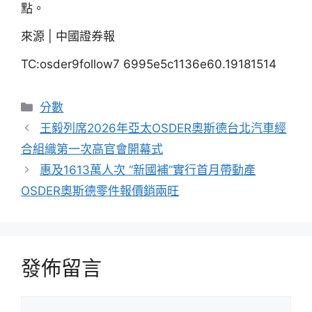
點。
來源 | 中國證券報
TC:osder9follow7 6995e5c1136e60.19181514
分
分數
類
王毅列席2026年亞太OSDER奧斯德台北汽車經
合組織第一次高官會開幕式
惠及1613萬人次 “新國補”實行首月帶動產
OSDER奧斯德零件報價銷兩旺
發佈留言
留