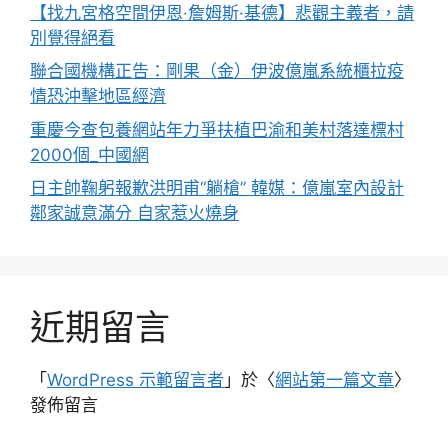
【找九宮格空間伊恩·詹姆斯·基德】悲觀主義者，請
別覺得絕看
聯合國機構正告：剛果（金）伊波億嵐系統櫃拉疫
情恐沖擊地區經濟
重慶今查包養網站年力爭扶植巴渝和美村落達標村
2000個_中國網
日主帥鞠躬報歉洪明甫“躺槍” 韓媒：億嵐室內設計
鄰家誠意滿分 自家惹火燒身
近期留言
「
WordPress 示範留言者
」於〈
網站第一篇文章
〉
發佈留言