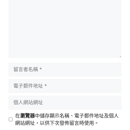
言
留
言
者
電
名
子
稱
郵
個
件
人
地
網
在
瀏覽器
中儲存顯示名稱、電子郵件地址及個人
址
站
網站網址，以供下次發佈留言時使用。
網