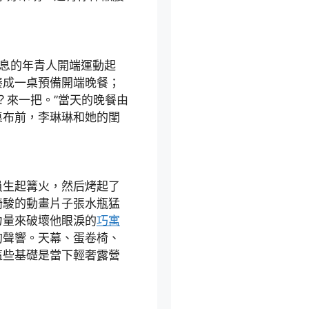
息的年青人開端運動起
湊成一桌預備開端晚餐；
？來一把。”當天的晚餐由
桌布前，李琳琳和她的閨
。
生起篝火，然后烤起了
崎駿的動畫片子張水瓶猛
力量來破壞他眼淚的
巧寓
的聲響。天幕、蛋卷椅、
這些基礎是當下輕奢露營