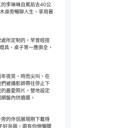
的李琳琳自駕前去40公
在木桌旁暢聊人生，享用著
處所定制的，早曾經搭
的燈具、桌子等一應俱全，
年夜笑、時而尖叫，在
他們被攝影師帶往停止下
我的最愛照片，營地設定
到網盤內供遴選。
旁的伴侶展現剛下載得
子好呆萌，還有你伸懶腰