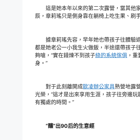
這是她本年以來的第二次露營，當其他家
辰，章莉瑤只是側身靠在躺椅上吃生果、刷
據章莉瑤先容，早年她也帶孩子往體驗過
都是她老公一小我生火做飯，半途還帶孩子
夠嗆，“實在錘煉不到孩子
綠的系統傢俱
，重
身。”
對于此刻離開成
歐凌辦公家具
熟營地露
光榮，“這才是出來享用生涯，孩子往旁邊玩
有獨處的時間。”
“釀”出90后的生意經