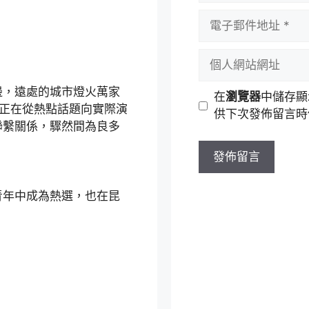
者
電
名
子
稱
郵
個
件
人
地
網
，遠處的城市燈火萬家
在
瀏覽器
中儲存顯
址
站
鄉正在從熱點話題向實際演
供下次發佈留言時
網
聯繫關係，驟然間為良多
址
年中成為熱選，也在昆