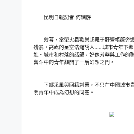
昆明日報記者 何嫻靜
薄暮，當螢火蟲歡樂起舞于野營帳篷旁邊
殘暴，高處的星空浩瀚誘人……城市青年下
進。城市和村落的話題，好像芳華與工作的
奮斗中的青年翻開了一扇幻想之門。
下鄉采風與回籍創業，不只在中國城市青
明青年中成為幻想的同黨。