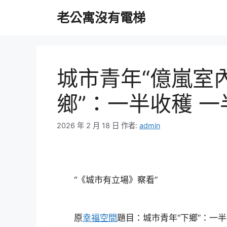
跳
老公寓沒有電梯
至
主
要
內
容
城市青年“億嵐室
鄉”：一半收穫 一
2026 年 2 月 18 日
作者:
admin
“《城市有立場》察看”
原
幸福空間
題目：城市青年“下鄉”：一半