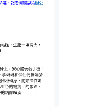
熱選。記者何嫻靜攝
辦公
帳篷，生起一堆篝火，
……
椅上，安心腸玩著手機。
，李琳琳和伴侶們抵達營
優雅地轉身，開始操作她
彩虹色的霧氣。的帳篷，
好的精釀啤酒。