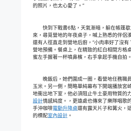
的照片，也太心愛了。”
快到下戰書6點，天氣漸暗，躲在帳篷歇
來，尋覓營地的年夜桌子，喊上熟悉的伴侶
還有人徑直走到營地后廚，“小肉串好了沒有
營地預備。餐桌上，在精致的紅白相間方格
蜜左手握著一杯噴鼻檳，右手拿起手機自拍
晚飯后，她們圍成一圈，看營地任務職員
玉米。另一側，簡略單純幕布下開端播放宮
地衝出地下室，他必須阻止牛土豪用物質的
設計
情感純度。，更遠處也傳來了樂隊唱歌
手沖咖啡
電動升降桌
還有露天片子和篝火，
的標配
室內設計
。