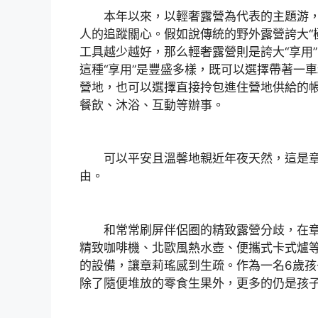
本年以來，以輕奢露營為代表的主題游，
人的追蹤關心。假如說傳統的野外露營誇大“極
工具越少越好，那么輕奢露營則是誇大“享用
這種“享用”是豐盛多樣，既可以選擇帶著一
營地，也可以選擇直接拎包進住營地供給的
餐飲、沐浴、互動等辦事。
可以平安且溫馨地親近年夜天然，這是章
由。
和常常刷屏伴侶圈的精致露營分歧，在章
精致咖啡機、北歐風熱水壺、便攜式卡式爐
的設備，讓章莉瑤感到生疏。作為一名6歲
除了隨便堆放的零食生果外，更多的仍是孩