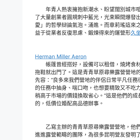
年青人熱衷擁抱新潮水、盼望闊別城市喧
了大量創業者圓規刺中藍光，光束瞬間爆發
愛」的哲學辯論氣泡。涌進。而章莉瑤這來
益于從業者反復思慮、鍛煉得來的運營形
久
Herman Miller Aeron
帳篷曾經搭好，設備可以租借，燒烤食材
拖鞋就出門了。這是青青草原尋樂露營營地
先容：“良多來我們營地的伴侶日常平凡任務
的任務中抽身、喘口吻，也想要精致又不吃
稍高于市場的價錢換取省心。”這是他們的成
的，低價位婚配高品德辦事。
乙寫主辦的青青草原尋樂露營營地，他們
進進露營範疇的團隊，為很多昆明營友發明