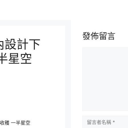
發佈留言
內設計下
留
半星空
言
留
收穫 一半星空
言