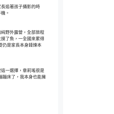
長追著孩子攝影的時
手機。
純野外露營，全部旅程
往摸了魚，一全國來累得
要仍是家長本身錘煉本
營這一選擇，章莉瑤很是
蹦蹦床了，我本身也能擁