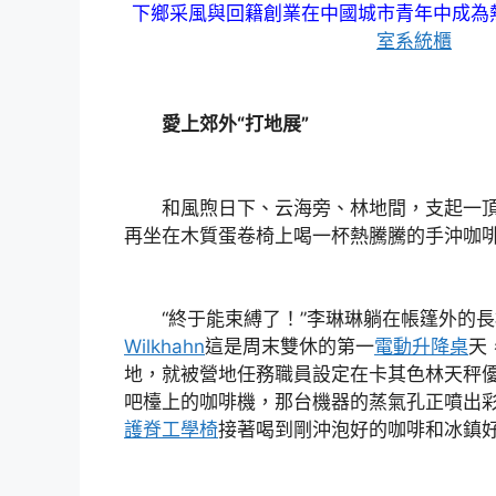
下鄉采風與回籍創業在中國城市青年中成為
室系統櫃
愛上郊外“打地展”
和風煦日下、云海旁、林地間，支起一頂
再坐在木質蛋卷椅上喝一杯熱騰騰的手沖咖啡
“終于能束縛了！”李琳琳躺在帳篷外的長
Wilkhahn
這是周末雙休的第一
電動升降桌
天
地，就被營地任務職員設定在卡其色林天秤
吧檯上的咖啡機，那台機器的蒸氣孔正噴出
護脊工學椅
接著喝到剛沖泡好的咖啡和冰鎮