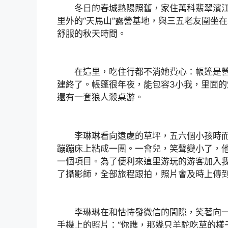
冬日的春城熱陽照舊，家住萬科翡翠濱江
里外的“天馬山”露營基地，與三五老友圍坐
舒服的秋天時間。
在這里，吃住行都不消她費心：帳篷是營
建終了。帳篷很年夜，能包容3小我，里面
還有一套狼人殺桌游。
李琳琳看向遠處的草坪，五六個小孩時而
蹦蹦床上粘成一團。一會兒，笑聲變小了，
一個項目。為了便利來這里游玩的游客加入
了攝影師，全部旅程跟拍，照片會及時上傳
李琳琳在和怙恃發微信的間隙，笑著向一
手機上的照片：“你瞧，那幾只羊駝吃草的樣