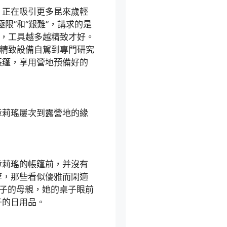
正在吸引更多昆來歲輕
限”和“艱難”，講求的是
”，工具越多越精致才好。
車精致設備自駕到專門研究
帳篷，享用營地預備好的
莉瑤屢次到露營地的緣
莉瑤的帳篷前，并沒有
等，那些看似優雅而閑適
孩子的母親，她的桌子眼前
子的日用品。