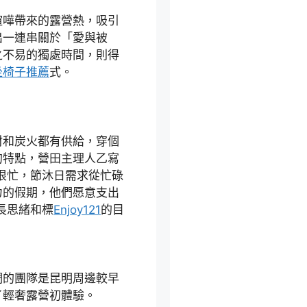
嘩帶來的露營熱，吸引
出一連串關於「愛與被
之不易的獨處時間，則得
坐椅子推薦
式。
和炭火都有供給，穿個
的特點，營田主理人乙寫
很忙，節沐日需求從忙碌
力的假期，他們愿意支出
長思緒和標
Enjoy121
的目
的團隊是昆明周邊較早
了輕奢露營初體驗。