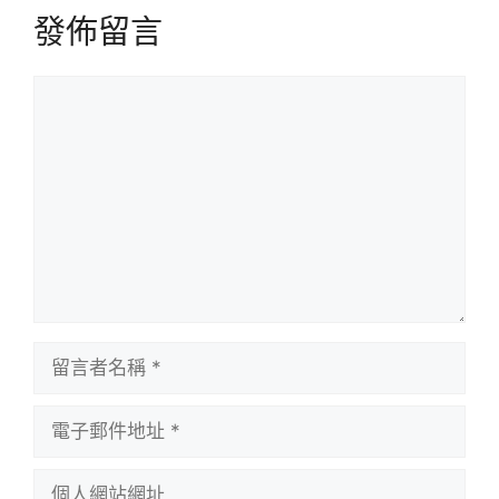
發佈留言
留
言
留
言
者
電
名
子
稱
郵
個