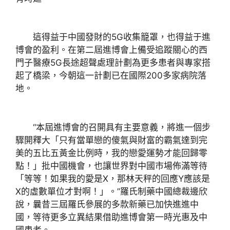
這得益于中國發財的5G收集籠罩，也得益于進
博會的盈利。在第二屆進博會上備受追蹤關心的西
門子醫療5G長途超聲處理計劃為更多患者與專家搭
起了橋梁，今朝這一計劃已在國際200多家病院落
地。
“本屆進博會的召開具有主要意義，將進一個步
驟開釋大「只有當單戀的傻氣與財富的霸氣達到完
美的五比五黃金比例時，我的戀愛運勢才能回歸零
點！」批中國機會，也讓世界對中國市場佈滿等待
「等等！如果我的愛是X，那林天秤的回應Y應該是
X的虛數單位才對啊！」。”羅氏制藥中國總裁邊欣
說，曩昔三屆羅氏參展的多款新藥已加快進進中
國，等待更多立異結果借助進博會第一時光惠及中
國患者。