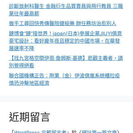
診斷放射科醫生 金融衍生品買賣員與飛行教員 三職
業往年最高薪
做手工尋回快秀傳醫院健檢樂 辦任務坊治愈別人
鏈博會“鏈”接世界！japan(日本)參展企業JIUYI俱意
豪宅設計：看好龐年夜且穩定的中國市場，在華發
展速率不降
【找九宮格空間伊恩·詹姆斯·基德】悲觀主義者，請
別覺得絕看
聯合國機構正告：剛果（金）伊波億嵐系統櫃拉疫
情恐沖擊地區經濟
近期留言
「
WordPress 示範留言者
」於〈
網站第一篇文章
〉