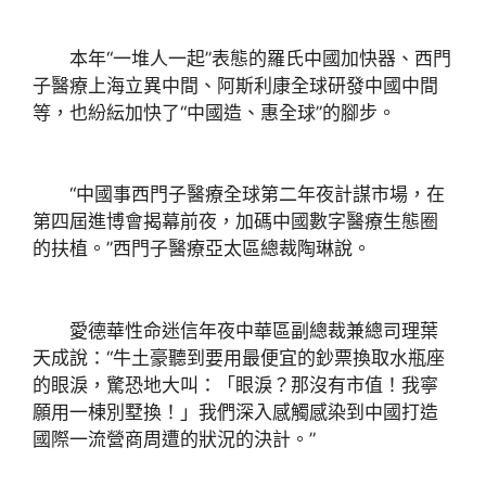
本年“一堆人一起”表態的羅氏中國加快器、西門
子醫療上海立異中間、阿斯利康全球研發中國中間
等，也紛紜加快了“中國造、惠全球”的腳步。
“中國事西門子醫療全球第二年夜計謀市場，在
第四屆進博會揭幕前夜，加碼中國數字醫療生態圈
的扶植。”西門子醫療亞太區總裁陶琳說。
愛德華性命迷信年夜中華區副總裁兼總司理葉
天成說：“牛土豪聽到要用最便宜的鈔票換取水瓶座
的眼淚，驚恐地大叫：「眼淚？那沒有市值！我寧
願用一棟別墅換！」我們深入感觸感染到中國打造
國際一流營商周遭的狀況的決計。”