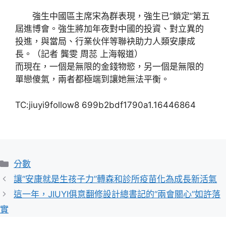
強生中國區主席宋為群表現，強生已“鎖定”第五
屆進博會。強生將加年夜對中國的投資、對立異的
投進，與當局、行業伙伴等聯袂助力人類安康成
長。（記者 龔雯 周蕊 上海報道）
而現在，一個是無限的金錢物慾，另一個是無限的
單戀傻氣，兩者都極端到讓她無法平衡。
TC:jiuyi9follow8 699b2bdf1790a1.16446864
分
分數
類
讓“安康就是生孩子力”轉森和診所疫苗化為成長新活氣
這一年，JIUYI俱意翻修設計總書記的“兩會關心”如許落
實