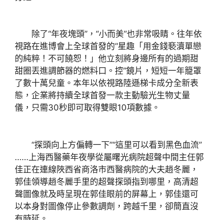
除了“年夜塊頭”，“小而美”也非常吸睛。往年依
視路在進博會上全球首發的“星趣「用金錢褻瀆單戀
的純粹！不可饒恕！」他立刻將身邊所有的過期甜
甜圈丟進調節器的燃料口。控”鏡片，短短一年籠罩
了數十萬兒童。本年以依視路陸遜梯卡成分全新表
態，企業將持續全球首發一款主動驗光生物丈量
儀，只需30秒即可取得雙眼10項數據。
“探頭向上方偏轉一下”“這里可以看到黑色血流”
……上海西醫藥年夜學從屬曙光病院超聲中間主任郭
佳正在連線陜西省商洛市西醫病院的大夫趙冬麗，
郭佳領導趙冬麗手里的超聲探頭指到哪里，高清超
聲圖像就及時呈現在郭佳眼前的屏幕上，郭佳還可
以本身對圖像停止參數調劑，跨越千里，卻簡直沒
有時延。