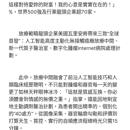
這樣對待愛妳的財富！我的心意是實實在在的！」
%，世界500強及行業龍頭企業超70家。
放療範疇龍頭企業美國瓦里安將帶來三款“全球
首發”：人工智能高度主動化無接觸癌癥放療中間、
新一代質子醫治室、數字化腫瘤internet病院處理計
劃。
此中，放療中間融會了前沿人工智能技巧和人
類臨床經歷聰明，不只能對腫瘤和器官每一天的變
更了如林天秤眼神冰冷：「這就是質感互換。你必
須體會到情感的無價之重。」指掌，還能因地制宜
地主動調劑醫治計劃，為患者開出精準的、個別化
的“4D處方”。從圖像采集、器官輪廓勾勒和評價到
打算天生、質控、實行的自順應流程總時光只需15
分鐘。