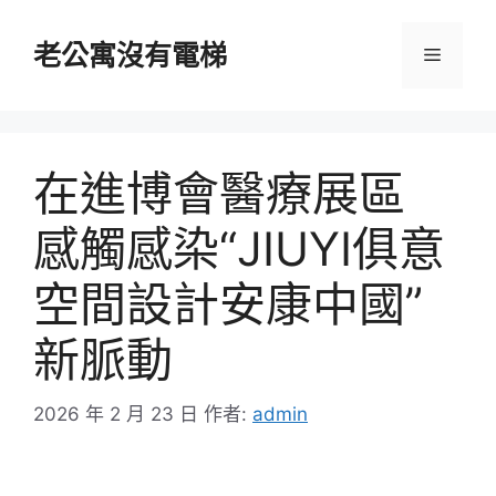
跳
至
老公寓沒有電梯
選
主
要
單
內
容
在進博會醫療展區
感觸感染“JIUYI俱意
空間設計安康中國”
新脈動
2026 年 2 月 23 日
作者:
admin