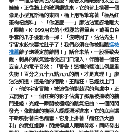
擊。一個穿著黑色燕尾服、戴著太陽眼鏡的太空吉
娃娃，正從牆上的破洞鑽進來。它的背上揹著一個
像是小型瓦斯桶的東西，桶上用毛筆寫著「極品紅
棗枸杞燃料」。「你怎麼——」廖沾沾驚訝地瞪大
了眼睛。K-999用它的小短腿站得筆直，戴著白色
手套的爪子優雅地一揮：「沒時間了，沾沾先生！
宇宙水餃快要拉肚子了！我們必須在你被醋酸
巡檢
推薦
離子炮鎖定前離開！」話音未落，一股極致尖
銳、刺鼻的酸氣猛地從店門口灌入，伴隨著一個狂
妄自大的電子音效：「警告！這裡的醬油比例嚴重
失衡！百分之九十九點九九的醋，才是真理！」廖
沾沾知道，這是他的宿敵，王醋狂，已經找上門
了。他的宇宙冒險，被迫從他對蒜泥的焦慮中，正
式開始了。一個狂妄的影子佔滿了那扇被撞破的牆
門邊緣，光線一瞬間被極端的酸氣扭曲。一個閃閃
發光、像醋罐的機器人緩緩漂浮進來，它的底座還
不斷噴射著白色醋霧。它身上掛著「醋狂派大勝
利」的霓虹燈牌，閃爍得讓人眼睛發疼，同時發出