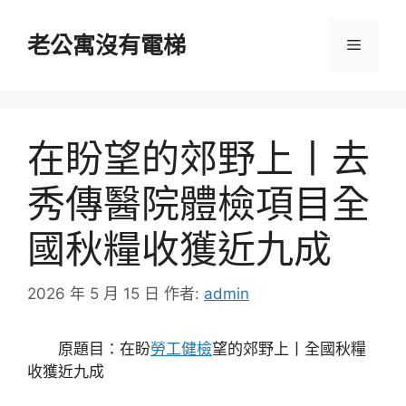
跳
至
老公寓沒有電梯
選
主
要
單
內
容
在盼望的郊野上丨去
秀傳醫院體檢項目全
國秋糧收獲近九成
2026 年 5 月 15 日
作者:
admin
原題目：在盼
勞工健檢
望的郊野上丨全國秋糧
收獲近九成