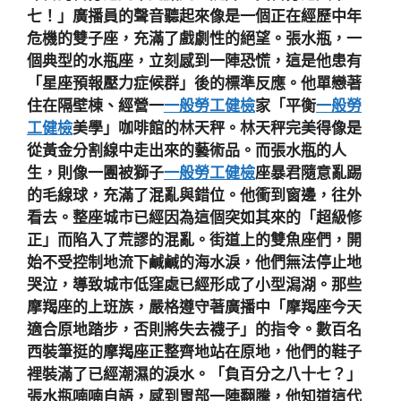
七！」廣播員的聲音聽起來像是一個正在經歷中年
危機的雙子座，充滿了戲劇性的絕望。張水瓶，一
個典型的水瓶座，立刻感到一陣恐慌，這是他患有
「星座預報壓力症候群」後的標準反應。他單戀著
住在隔壁棟、經營一
一般勞工健檢
家「平衡
一般勞
工健檢
美學」咖啡館的林天秤。林天秤完美得像是
從黃金分割線中走出來的藝術品。而張水瓶的人
生，則像一團被獅子
一般勞工健檢
座暴君隨意亂踢
的毛線球，充滿了混亂與錯位。他衝到窗邊，往外
看去。整座城市已經因為這個突如其來的「超級修
正」而陷入了荒謬的混亂。街道上的雙魚座們，開
始不受控制地流下鹹鹹的海水淚，他們無法停止地
哭泣，導致城市低窪處已經形成了小型潟湖。那些
摩羯座的上班族，嚴格遵守著廣播中「摩羯座今天
適合原地踏步，否則將失去襪子」的指令。數百名
西裝筆挺的摩羯座正整齊地站在原地，他們的鞋子
裡裝滿了已經潮濕的淚水。「負百分之八十七？」
張水瓶喃喃自語，感到胃部一陣翻騰，他知道這代