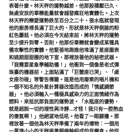
表著什麼。林天秤的運勢越差，他那股積壓已久、
無處安放的單戀能量就會越發瘋狂地實體化。上次
林天秤的戀愛運勢跌至百分之二十，張水瓶就發現
他的廚房裡長滿了巨大的、形狀是林天秤側臉的粉
紅色蘑菇。他必須在今天結束前，將林天秤的運勢
至少提升到零。否則，他那份單戀就會變成某種具
備攻擊性的實體。他緊張地跑進他堆滿了星座圖表
和過期甜甜圈的地下室，那裡放著他的秘密武器。
「我需要星象學輔助儀！」他衝到一個像是老式彈
珠臺的機器前，上面貼滿了「巨蟹座已哭」、「處
女座勿碰」等警告標籤。這是他用廢棄的唱片機和
一個不知名的外星計算器改造而成的「情感調節
器」。他必須輸入一種極具感染力的正面情緒作為
燃料，來抵抗那負面的運勢波。「水瓶座的優勢，
就是超脫一切的理性與冷靜…才怪！我只有一腔熱血
的傻氣啊！」他絕望地低吼。他看了一眼腳邊。那
裡放著一個他為林天秤準備了兩年的禮物：一個用
一萬塊小小的天秤座黃銅齒輪組成的音樂盒。他從