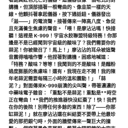
講機，但頂部插著一根彎曲的、像韭菜一樣的天
線。他顫抖著拿起儀器，按下通話鈕。儀器發出
「滋——」的電流聲，接著傳來一陣高八度、急促
且充滿養生焦慮的聲音。「喂！是廖沾沾嗎！快接
聽！這裡是 K-999！宇宙水餃聯盟特級特務！你那
邊是不是已經聞到宇宙級的酸味了？我們需要你的
蒜泥！你被徵召了！馬上！」廖沾沾的耳朵被這聲
音震得嗡嗡作響，他捏著對講機，困惑地喊道：
「特務？酸味？等等！我聞到的不是酸味！是麵粉
過度膨脹的焦慮味！還有，我現在走不開！我的陳
年老蒜泥需要每隔三小時的溫和震動！」「蒜
泥？」對面傳來K-999崩潰的尖叫聲，帶著濃濃的
中藥味電子雜音：「重點不是蒜泥！重點是**時空
正在彎曲！**我們的推進器快沒紅棗了！快！我們
在你的後院！別帶任何多餘的東西！除了——你那
缸蒜泥！」就在廖沾沾還在糾結要不要帶上他最珍
愛的那把銀勺時，外面的牆壁傳來一聲巨大的撞