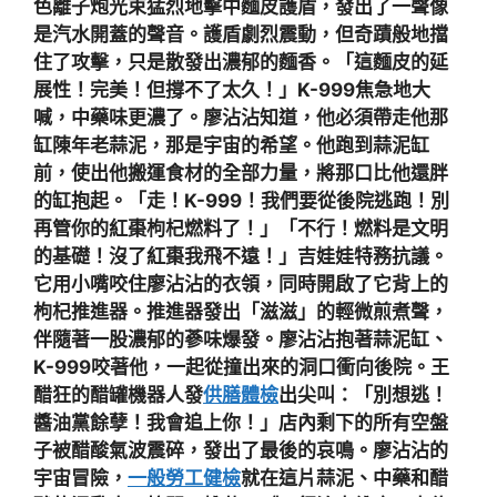
色離子炮光束猛烈地擊中麵皮護盾，發出了一聲像
是汽水開蓋的聲音。護盾劇烈震動，但奇蹟般地擋
住了攻擊，只是散發出濃郁的麵香。「這麵皮的延
展性！完美！但撐不了太久！」K-999焦急地大
喊，中藥味更濃了。廖沾沾知道，他必須帶走他那
缸陳年老蒜泥，那是宇宙的希望。他跑到蒜泥缸
前，使出他搬運食材的全部力量，將那口比他還胖
的缸抱起。「走！K-999！我們要從後院逃跑！別
再管你的紅棗枸杞燃料了！」「不行！燃料是文明
的基礎！沒了紅棗我飛不遠！」吉娃娃特務抗議。
它用小嘴咬住廖沾沾的衣領，同時開啟了它背上的
枸杞推進器。推進器發出「滋滋」的輕微煎煮聲，
伴隨著一股濃郁的蔘味爆發。廖沾沾抱著蒜泥缸、
K-999咬著他，一起從撞出來的洞口衝向後院。王
醋狂的醋罐機器人發
供膳體檢
出尖叫：「別想逃！
醬油黨餘孽！我會追上你！」店內剩下的所有空盤
子被醋酸氣波震碎，發出了最後的哀鳴。廖沾沾的
宇宙冒險，
一般勞工健檢
就在這片蒜泥、中藥和醋