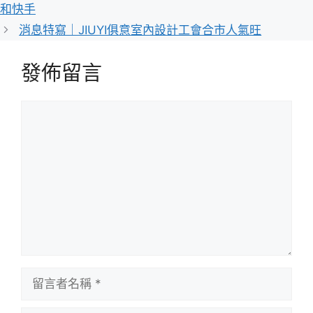
和快手
消息特寫｜JIUYI俱意室內設計工會合市人氣旺
發佈留言
留
言
留
言
者