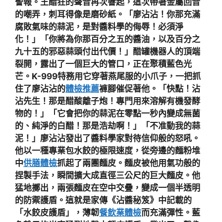
警報。王醋狂的聲音再次響起，這次帶著金屬回音
的嘲弄，刺耳得像是磨砂紙。「廖沾沾！你那充滿
腐敗氣味的蒜泥，是對醬料學的侮辱！必須淨
化！」「你將為你那百分之五的醬油，以及百分之
九十五的邪惡蒜頭付出代價！」醋罐機器人的頂端
裂開，露出了一個巨大的管口，正在聚積藍色光
芒。K-999特務用它穿著燕尾服的小爪子，一把抓
住了廖沾沾的
體檢推薦
褲腳催促著他。「快點！沾
沾先生！那是醋酸離子炮！專門用來溶解有機發酵
物的！」「它會把你的蒜泥在零點一秒內變成無菌
的、純淨的白醋！那是浩劫啊！」「不准動我的蒜
泥！」廖沾沾發出了醬料學家對待信仰般的怒吼。
他以一種專業包水餃的極限速度，從旁邊的麵粉堆
中
供膳體檢
抓起了兩團麵皮。麵皮被他用氣功般的
捏製手法，瞬間擴大成直徑三公尺的巨大麵皮。他
猛地擲出，兩張麵皮在空中交疊，變成一個半透明
的防禦護盾。這就是家傳《沾醬秘笈》中記載的
「水餃皮護盾」，薄韌
餐飲業體檢
而充滿彈性。藍