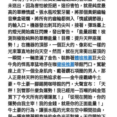
未送出，因為害怕被拒絕。這份害怕，就是純度最
高的單戀情感。張水瓶咬緊牙關，將那個黃銅齒輪
音樂盒砸爛，將所有的齒輪都倒入「情感調節器」
的輸入口。機器發出刺耳的尖叫，接著，彈珠臺上
的燈光開始瘋狂閃爍，發出警告。「能量超載！檢
測到極致純粹的單戀能量！目標：提升天秤座運
勢！」在機器的頂部，一個巨大的、像彩虹一樣的
光束筆直地射向天空。然而，就在光束衝出屋頂的
一瞬間，一輛塗滿了金色、裝飾著
體檢推薦
巨大公
牛角的悍馬車猛地停在咖
健檢推薦
啡館門口。駕駛
座上走下一個全身肌肉、戴著鑽石項圈的男人，那
人正是林天秤的狂熱追求者——金牛座霸總牛土
豪。牛土豪一腳踢開咖啡館的門，大聲宣布：「天
秤！別管那什麼負運勢！我已經用一百噸的純金箔
買下了今天所有的壞運氣！」「從現在開始，你的
運勢由我主宰！我的金錢，就是你的正面能量！」
牛土豪的行為，讓張水瓶的光束在空中瞬間扭曲，
與一種夾雜著銅臭味的金色光芒對撞。天空開始下