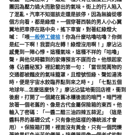
團因為壓力過大而散發出的氣味。街上的行人陷入
了混亂。汽車不知道該走還是該停，因為無論從哪
個方向看，都是綠燈。一個穿著西裝的男人小心翼
翼地把車停在路中央，搖下車窗，對著紅綠燈大
喊：「喂
一般勞工健檢
！你為什麼咕嚕咕嚕？你倒
是紅一下啊！我要向左轉！綠燈沒用啊！」廖沾沾
感覺到一陣心悸。這種氣味，這種不祥的「咕嚕」
聲，與他兒時聽到的家傳預言不謀而合。他想起家
傳《沾醬秘笈》裡記載的第一句：「當世間萬物的
交通都被麵皮的氣味籠罩，且燈號恒綠、聲如湯沸
時，便是宇宙水餃臨界點到來之時。」「七點五個
地球年…怎麼這麼快？」廖沾沾猛地衝回店裡，衝到
後廚，打開了一個藏在舊冰櫃後面的暗門。暗門裡
放著一個老舊的、像是古代金屬保險箱的東西。他
輸入了密碼：「一醬二醋三油四辣五蒜泥」（這是
醬料界的基礎公式，只有像他這樣的傳統派才會
用）。保險箱打開，裡面沒有黃金，只有一個閃爍
著詭異紅色光芒的儀器。這儀器很像一個老式的對