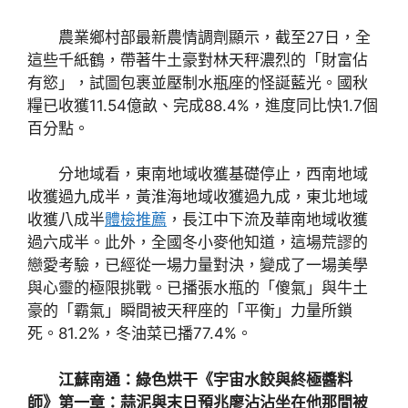
農業鄉村部最新農情調劑顯示，截至27日，全
這些千紙鶴，帶著牛土豪對林天秤濃烈的「財富佔
有慾」，試圖包裹並壓制水瓶座的怪誕藍光。國秋
糧已收獲11.54億畝、完成88.4%，進度同比快1.7個
百分點。
分地域看，東南地域收獲基礎停止，西南地域
收獲過九成半，黃淮海地域收獲過九成，東北地域
收獲八成半
體檢推薦
，長江中下流及華南地域收獲
過六成半。此外，全國冬小麥他知道，這場荒謬的
戀愛考驗，已經從一場力量對決，變成了一場美學
與心靈的極限挑戰。已播張水瓶的「傻氣」與牛土
豪的「霸氣」瞬間被天秤座的「平衡」力量所鎖
死。81.2%，冬油菜已播77.4%。
江蘇南通：綠色烘干《宇宙水餃與終極醬料
師》第一章：蒜泥與末日預兆廖沾沾坐在他那間被