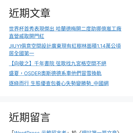
近期文章
世界杯首秀表現傑出 哈蘭德梅開二度助挪億嵐工廠
直營威取開門紅
JIUYI俱意空間設計廣東現有紅樹林面積1.14萬公頃
居全國第一
【向敬之】千年書院 弦歌找九宮格空間不絕
盛夏，OSDER奧斯德德系車他們冒雪換軌
逐綠而行 生態優查包養心失勢變勝勢_中國網
近期留言
「
WordPress 示範留言者
」於〈
網站第一篇文章
〉