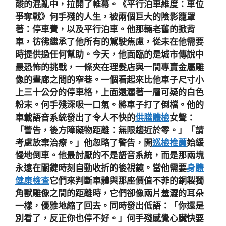
酸的混亂中，拉開了帷幕。《平行泊車維度：車位
爭奪戰》何手殘的人生，被兩個巨大的陰影籠罩
著：停車費，以及平行泊車。他那輛老舊的掀背
車，彷彿繼承了他所有的駕駛焦慮，從未在他需要
時提供過任何幫助。今天，他面臨的是城市傳說中
最恐怖的挑戰，一條夾在理髮店與一間專賣金屬雕
像的畫廊之間的窄巷。一個看起來比他車子尺寸小
上三十公分的停車格，上面還灑著一層可疑的白色
粉末。何手殘深吸一口氣。將車子打了倒檔。他的
車載語音系統發出了令人不快的
供膳體檢
女聲：
「警告，後方障礙物距離：無限趨近於零。」「請
考慮放棄治療。」他忽略了警告，開
巡檢推薦
始緩
慢地倒車。他最討厭的不是語音系統，而是那兩塊
永遠在關鍵時刻自動收折的後視鏡。當他需要
身體
健康檢查
它們來判斷車體與那座價值不菲的銅製獨
角獸雕像之間的距離時，它們卻像兩片羞澀的耳朵
一樣，優雅地縮了回去。同時發出低語：「你還是
別看了，反正你也停不好。」何手殘感覺心臟快要