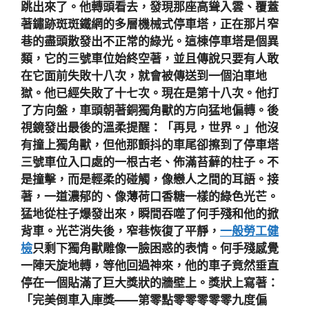
跳出來了。他轉頭看去，發現那座高聳入雲、覆蓋
著鏽跡斑斑鐵網的多層機械式停車塔，正在那片窄
巷的盡頭散發出不正常的綠光。這棟停車塔是個異
類，它的三號車位始終空著，並且傳說只要有人敢
在它面前失敗十八次，就會被傳送到一個泊車地
獄。他已經失敗了十七次。現在是第十八次。他打
了方向盤，車頭朝著銅獨角獸的方向猛地偏轉。後
視鏡發出最後的溫柔提醒：「再見，世界。」他沒
有撞上獨角獸，但他那顫抖的車尾卻擦到了停車塔
三號車位入口處的一根古老、佈滿苔蘚的柱子。不
是撞擊，而是輕柔的碰觸，像戀人之間的耳語。接
著，一道濃郁的、像薄荷口香糖一樣的綠色光芒。
猛地從柱子爆發出來，瞬間吞噬了何手殘和他的掀
背車。光芒消失後，窄巷恢復了平靜，
一般勞工健
檢
只剩下獨角獸雕像一臉困惑的表情。何手殘感覺
一陣天旋地轉，等他回過神來，他的車子竟然垂直
停在一個貼滿了巨大獎狀的牆壁上。獎狀上寫著：
「完美倒車入庫獎——第零點零零零零零九度偏