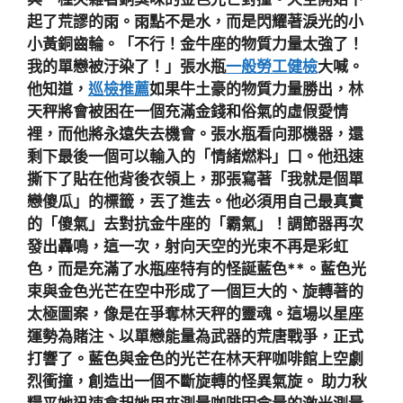
起了荒謬的雨。雨點不是水，而是閃耀著淚光的小
小黃銅齒輪。「不行！金牛座的物質力量太強了！
我的單戀被汙染了！」張水瓶
一般勞工健檢
大喊。
他知道，
巡檢推薦
如果牛土豪的物質力量勝出，林
天秤將會被困在一個充滿金錢和俗氣的虛假愛情
裡，而他將永遠失去機會。張水瓶看向那機器，還
剩下最後一個可以輸入的「情緒燃料」口。他迅速
撕下了貼在他背後衣領上，那張寫著「我就是個單
戀傻瓜」的標籤，丟了進去。他必須用自己最真實
的「傻氣」去對抗金牛座的「霸氣」！調節器再次
發出轟鳴，這一次，射向天空的光束不再是彩虹
色，而是充滿了水瓶座特有的怪誕藍色**。藍色光
束與金色光芒在空中形成了一個巨大的、旋轉著的
太極圖案，像是在爭奪林天秤的靈魂。這場以星座
運勢為賭注、以單戀能量為武器的荒唐戰爭，正式
打響了。藍色與金色的光芒在林天秤咖啡館上空劇
烈衝撞，創造出一個不斷旋轉的怪異氣旋。 助力秋