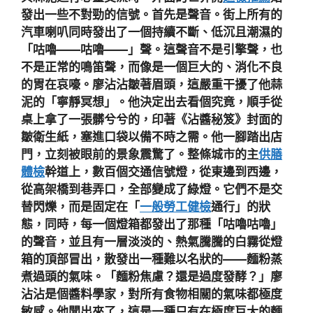
發出一些不對勁的信號。首先是聲音。街上所有的
汽車喇叭同時發出了一個持續不斷、低沉且潮濕的
「咕嚕——咕嚕——」聲。這聲音不是引擎聲，也
不是正常的鳴笛聲，而像是一個巨大的、消化不良
的胃在哀嚎。廖沾沾皺著眉頭，這嚴重干擾了他蒜
泥的「寧靜冥想」。他決定出去看個究竟，順手從
桌上拿了一張髒兮兮的，印著《沾醬秘笈》封面的
皺衛生紙，塞進口袋以備不時之需。他一腳踏出店
門，立刻被眼前的景象震驚了。整條城市的主
供膳
體檢
幹道上，數百個交通信號燈，從東邊到西邊，
從高架橋到巷弄口，全部變成了綠燈。它們不是交
替閃爍，而是固定在「
一般勞工健檢
通行」的狀
態，同時，每一個燈箱都發出了那種「咕嚕咕嚕」
的聲音，並且有一層淡淡的、熱氣騰騰的白霧從燈
箱的頂部冒出，散發出一種難以名狀的——麵粉蒸
煮過頭的氣味。「麵粉焦慮？還是過度發酵？」廖
沾沾是個醬料學家，對所有食物相關的氣味都極度
敏感。他聞出來了，這是一種只有在極度巨大的麵