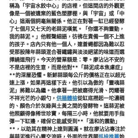
稱為「宇宙水餃中心」的店裡，但這間店的外觀更
像是一個被遺棄的藍色塑膠棚，與「宇宙」或「中
心」這兩個詞毫無關係。他正在對著一缸已經發酵
了七個月又七天的老蒜泥嘆氣。「你還不夠靈動，
我的蒜泥。」他輕聲細語，彷彿在責備一個不上進
的孩子。店內只有他一個人，連蒼蠅都因為難以忍
受那股陳年蒜頭混合著鐵鏽與淡淡絕望的味道而選
擇繞道飛行。今天的營業額是：零。廖沾沾不安的
不是店裡的生意，而是他對**「蒜泥成本焦慮症」
**的深層恐懼。新鮮蒜頭每公斤的價格正在以超光
速上漲，如果再這樣下去，他引以為傲的「靈魂蒜
泥」將難以為繼。他拿著一把被磨得光滑、閃耀著
不祥光芒的小銀勺，
供膳體檢
從缸底撈起一坨濃稠
的、顏色介於灰綠與土黃之間的發酵物。這蒜泥被
他照顧得像稀世珍寶，每隔三小時，他就要用手指
彈一下缸邊，確保它能感受到**「溫和的震動」
**，以助其在精神上達到圓滿。就在廖沾沾專注於
與蒜泥進行心靈交流時，外面的世界開
巡檢推薦
始