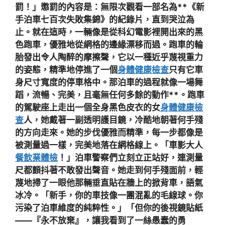
罰！」懲罰的內容是：無限次觀看一部名為**《新
手泊車七百次失敗集錦》的紀錄片，直到哭泣為
止。就在這時，一輛像是從科幻電影裡開出來的黑
色跑車，優雅地從網格的邊緣漂移而過。跑車的輪
胎發出令人陶醉的摩擦聲，它以一種近乎蔑視重力
的姿態，精準地停進了一個
身體健康檢查
只有它車
身尺寸寬度的停車格中。那泊車的過程就像一場舞
蹈，流暢、完美，且毫無任何多餘的動作**。跑車
的駕駛座上走出一個全身黑色皮衣的女
身體健康檢
查
人，她戴著一副透明護目鏡，冷酷地朝著何手殘
的方向走來。她的步伐優雅而精準，每一步都像是
被測量過一樣，完美地落在網格線上。「車影大人
餐飲業體檢
！」泊車警察們立刻立正站好，連測量
尺都顫抖著不敢發出聲音。她走到何手殘面前，輕
蔑地掃了一眼他那輛垂直貼在牆上的掀背車，語氣
冰冷。「新手，你的車技像一團混亂的毛線球。你
污染了泊車維度的純粹性。」「但你的後視鏡貼紙
——『永不放棄』，讓我看到了一絲愚蠢的勇