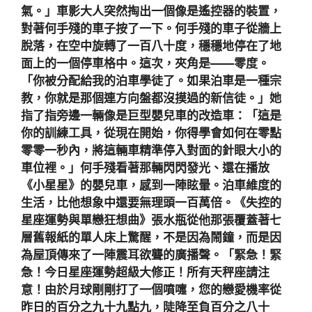
氣。」車影大人突然掏出一個像是遙控器的裝置，
對著何手殘的車子按了一下。何手殘的車子從牆上
脫落，在空中旋轉了一百八十度，穩穩地停在了地
面上的一個停車格中。這次，夾角是——零度。
「你被分配給我的泊車學徒了。如果泊車是一種宗
教，你就是那個連方向盤都沒摸過的新信徒。」她
指了指旁邊一輛像是巨型嬰兒車的改造車：「這是
你的訓練工具，從現在開始，你得學會如何在零點
零零一秒內，將這輛車精準停入對面的針眼大小的
車位裡。」何手殘看著那輛閃閃發光、還在播放
《小星星》的嬰兒車，感到一陣眩暈。泊車維度的
生活，比他想象中還要無理頭一百萬倍。《失控的
星座運勢與單戀狂想曲》張水瓶從他那張覆蓋著七
層舊報紙的單人床上驚醒，不是因為鬧鐘，而是因
為屋頂傳來了一陣震耳欲聾的廣播聲。「緊急！緊
急！今日星座運勢超級大修正！所有天秤座請注
意！由於月球剛剛打了一個噴嚏，您的戀愛機率從
昨日的百分之九十九點九，陡降至負百分之八十