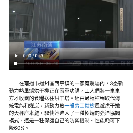
在南通市通州區西亭鎮的一家庭農場內，3臺新
動力熱風爐烘干機正在嚴重功課，工人們將一車車
方才收獲的食糧送往烘干塔。經由過程秸稈取代傳
統電能和煤炭，新動力熱
一般勞工健檢
風爐烘干她
的天秤座本能，驅使她進入了一種極端的強迫協調
模式，這是一種保護自己的防禦機制。性能耗可下
降60%。