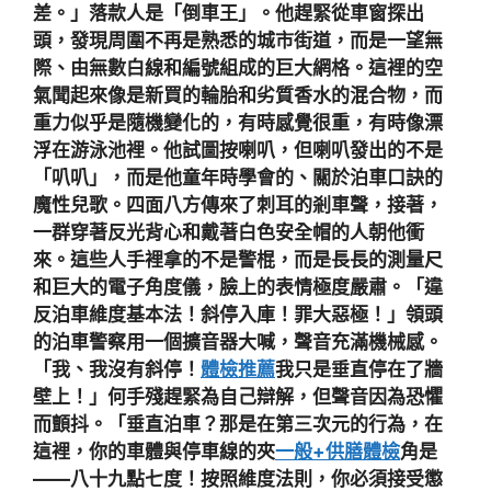
差。」落款人是「倒車王」。他趕緊從車窗探出
頭，發現周圍不再是熟悉的城市街道，而是一望無
際、由無數白線和編號組成的巨大網格。這裡的空
氣聞起來像是新買的輪胎和劣質香水的混合物，而
重力似乎是隨機變化的，有時感覺很重，有時像漂
浮在游泳池裡。他試圖按喇叭，但喇叭發出的不是
「叭叭」，而是他童年時學會的、關於泊車口訣的
魔性兒歌。四面八方傳來了刺耳的剎車聲，接著，
一群穿著反光背心和戴著白色安全帽的人朝他衝
來。這些人手裡拿的不是警棍，而是長長的測量尺
和巨大的電子角度儀，臉上的表情極度嚴肅。「違
反泊車維度基本法！斜停入庫！罪大惡極！」領頭
的泊車警察用一個擴音器大喊，聲音充滿機械感。
「我、我沒有斜停！
體檢推薦
我只是垂直停在了牆
壁上！」何手殘趕緊為自己辯解，但聲音因為恐懼
而顫抖。「垂直泊車？那是在第三次元的行為，在
這裡，你的車體與停車線的夾
一般+供膳體檢
角是
——八十九點七度！按照維度法則，你必須接受懲