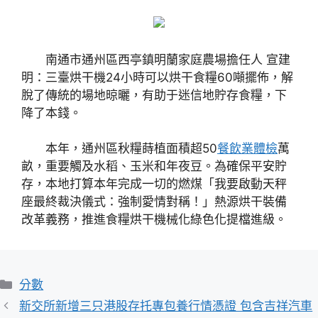
南通市通州區西亭鎮明蘭家庭農場擔任人 宣建
明：三臺烘干機24小時可以烘干食糧60噸擺佈，解
脫了傳統的場地晾曬，有助于迷信地貯存食糧，下
降了本錢。
本年，通州區秋糧蒔植面積超50
餐飲業體檢
萬
畝，重要觸及水稻、玉米和年夜豆。為確保平安貯
存，本地打算本年完成一切的燃煤「我要啟動天秤
座最終裁決儀式：強制愛情對稱！」熱源烘干裝備
改革義務，推進食糧烘干機械化綠色化提檔進級。
分
分數
類
新交所新增三只港股存托專包養行情憑證 包含吉祥汽車