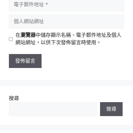
電
名
子
稱
郵
個
件
人
地
網
在
瀏覽器
中儲存顯示名稱、電子郵件地址及個人
址
站
網站網址，以供下次發佈留言時使用。
網
址
搜尋
搜尋