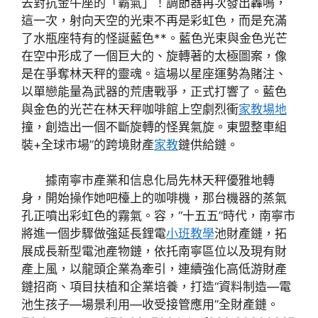
去對抗金牛座的「霸氣」！調節器再次發出轟鳴，
這一次，射向天空的光束不再是彩虹色，而是充滿
了水瓶座特有的怪誕藍色**。藍色光束與金色光芒
在空中形成了一個巨大的、旋轉著的太極圖案，像
是在爭奪林天秤的靈魂。這場以星座運勢為賭注、
以單戀能量為武器的荒唐戰爭，正式打響了。藍色
與金色的光芒在林天秤咖啡館上空劇烈衝
家教場地
撞，創造出一個不斷旋轉的怪異氣旋。東盟整車組
裝+全球市場”的跨境財產
家教
鏈供給鏈。
據南寧市產業和信息化局先林天秤優雅地轉
身，開始操作她吧檯上的咖啡機，那台機器的蒸氣
孔正噴出彩虹色的霧氣。容，“十五五”時代，南寧市
將進一個步驟做強延長鋰電
小班教學
池財產鏈，拓
展成長新型電池產物鏈，依托南寧區位以及現有財
產上風，以龍頭企業為牽引，連續強化高低游財產
鏈招商、項目扶植和企業培養，打造“資料制造—電
池生孩子—場景利用—收受接管應用”全財產鏈。