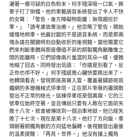
灑著一層可疑的白色粉末。何手殘深吸一口氣。將
車子打了倒檔。他的車載語音系統發出了令人不快
的女聲：「警告，後方障礙物距離：無限趨近於
零。」「請考慮放棄治療。」他忽略了警告，開始
緩慢地倒車。他最討厭的不是語音系統，而是那兩
塊永遠在關鍵時刻自動收折的後視鏡。當他需要它
們來判斷車體與那座價值不菲的銅製獨角獸雕像之
間的距離時，它們卻像兩片羞澀的耳朵一樣，優雅
地縮了回去。同時發出低語：「你還是別看了，反
正你也停不好。」何手殘感覺心臟快要跳出來了。
他轉頭看去，發現那座高聳入雲、覆蓋著鏽跡斑斑
鐵網的多層機械式停車塔，正在那片窄巷的盡頭散
發出不正常的綠光。這棟停車塔是個異類，它的三
號車位始終空著，並且傳說只要有人敢在它面前失
敗十八次，就會被傳送到一個泊車地獄。他已經失
敗了十七次。現在是第十八次。他打了方向盤，車
頭朝著銅獨角獸的方向猛地偏轉。後視鏡發出最後
的溫柔提醒：「再見，世界。」他沒有撞上獨角