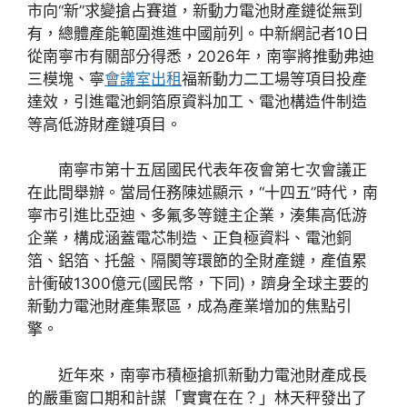
市向“新”求變搶占賽道，新動力電池財產鏈從無到
有，總體產能範圍進進中國前列。中新網記者10日
從南寧市有關部分得悉，2026年，南寧將推動弗迪
三模塊、寧
會議室出租
福新動力二工場等項目投產
達效，引進電池銅箔原資料加工、電池構造件制造
等高低游財產鏈項目。
南寧市第十五屆國民代表年夜會第七次會議正
在此間舉辦。當局任務陳述顯示，“十四五”時代，南
寧市引進比亞迪、多氟多等鏈主企業，湊集高低游
企業，構成涵蓋電芯制造、正負極資料、電池銅
箔、鋁箔、托盤、隔閡等環節的全財產鏈，產值累
計衝破1300億元(國民幣，下同)，躋身全球主要的
新動力電池財產集聚區，成為產業增加的焦點引
擎。
近年來，南寧市積極搶抓新動力電池財產成長
的嚴重窗口期和計謀「實實在在？」林天秤發出了