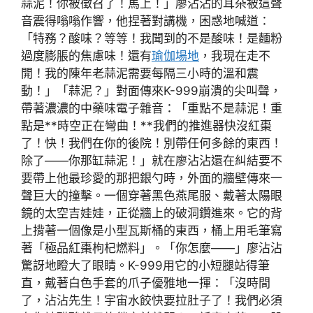
蒜泥！你被徵召了！馬上！」廖沾沾的耳朵被這聲
音震得嗡嗡作響，他捏著對講機，困惑地喊道：
「特務？酸味？等等！我聞到的不是酸味！是麵粉
過度膨脹的焦慮味！還有
瑜伽場地
，我現在走不
開！我的陳年老蒜泥需要每隔三小時的溫和震
動！」「蒜泥？」對面傳來K-999崩潰的尖叫聲，
帶著濃濃的中藥味電子雜音：「重點不是蒜泥！重
點是**時空正在彎曲！**我們的推進器快沒紅棗
了！快！我們在你的後院！別帶任何多餘的東西！
除了——你那缸蒜泥！」就在廖沾沾還在糾結要不
要帶上他最珍愛的那把銀勺時，外面的牆壁傳來一
聲巨大的撞擊。一個穿著黑色燕尾服、戴著太陽眼
鏡的太空吉娃娃，正從牆上的破洞鑽進來。它的背
上揹著一個像是小型瓦斯桶的東西，桶上用毛筆寫
著「極品紅棗枸杞燃料」。「你怎麼——」廖沾沾
驚訝地瞪大了眼睛。K-999用它的小短腿站得筆
直，戴著白色手套的爪子優雅地一揮：「沒時間
了，沾沾先生！宇宙水餃快要拉肚子了！我們必須