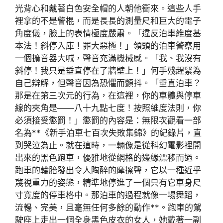
光背心和戴著白色安全帽的人朝他衝來。這些人手
裡拿的不是警棍，而是長長的測量尺和巨大的電子
角度儀，臉上的表情極度嚴肅。「違反泊車維度基
本法！斜停入庫！罪大惡極！」領頭的泊車警察用
一個擴音器大喊，聲音充滿機械感。「我、我沒有
斜停！我只是垂直停在了牆壁上！」何手殘趕緊為
自己辯解，但聲音因為恐懼而顫抖。「垂直泊車？
那是在第三次元的行為，在這裡，你的車體與停車
線的夾角是——八十九點七度！按照維度法則，你
必須接受懲罰！」懲罰的內容是：無限次觀看一部
名為**《新手泊車七百次失敗集錦》的紀錄片，直
到哭泣為止。就在這時，一輛像是從科幻電影裡開
出來的黑色跑車，優雅地從網格的邊緣漂移而過。
跑車的輪胎發出令人陶醉的摩擦聲，它以一種近乎
蔑視重力的姿態，精準地停進了一個只有它車身尺
寸寬度的停車格中。那泊車的過程就像一場舞蹈，
流暢、完美，且毫無任何多餘的動作**。跑車的駕
駛座上走出一個全身黑色皮衣的女人，她戴著一副