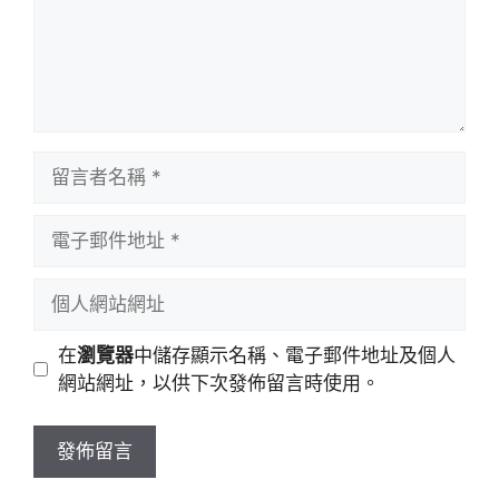
留
言
者
電
名
子
稱
郵
個
件
人
地
網
在
瀏覽器
中儲存顯示名稱、電子郵件地址及個人
址
站
網站網址，以供下次發佈留言時使用。
網
址