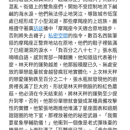
混亂。街道上的雙魚座們，開始不受控制地流下鹹
鹹的海水淚，他們無法停止地哭泣，導致城市低窪
處已經形成了小型潟湖。那些摩羯座的上班族，嚴
格遵守著廣
訪談
播中「摩羯座今天適合原地踏步，
否則將失去襪子」
私密空間
的指令。數百名西裝筆
挺的摩羯座正整齊地站在原地，他們的鞋子裡裝滿
了已經潮濕的淚水。「負百分之八十七？」張水瓶
喃喃自語，感到胃部一陣翻騰，他知道這代表著什
麼。林天秤的運勢越差，他那股積壓已久、無處安
放的單戀能量就會越發瘋狂地實體化。上次林天秤
的戀愛運勢跌至百分之二十，張水瓶就發現他的廚
房裡長滿了巨大的、形狀是林天秤側臉的粉紅色蘑
菇。他必須在今天結束前，將林天秤的運勢至少提
升到零。否則，他那份單戀就會變成某種具備攻擊
性的實體。他緊張地跑進他堆滿了星座圖表和過期
甜甜圈的地下室，那裡放著他的秘密武器。「我需
要星象學輔助儀！」他衝到一個像是老式彈珠臺的
機器前，上面貼滿了「巨蟹座已哭」、「處女座勿