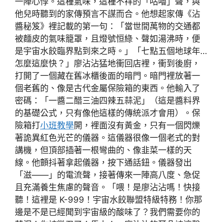
一陣心悸。這種氣味，這種不祥的「咕嚕」聲，與
他兒時聽到的家傳預言不謀而合。他想起家傳《沾
醬秘笈》裡記載的第一句：「當世間萬物的交通都
被麵皮的氣味籠罩，且燈號恒綠、聲如湯沸時，便
是宇宙水餃臨界點到來之時。」「七點五個地球年…
怎麼這麼快？」廖沾沾猛地衝回店裡，衝到後廚，
打開了一個藏在舊冰櫃後面的暗門。暗門裡放著一
個老舊的、像是古代金屬保險箱的東西。他輸入了
密碼：「一醬二醋三油四辣五蒜泥」（這是醬料界
的基礎公式，只有像他這樣的傳統派才會用）。保
險箱打
小班教學
開，裡面沒有黃金，只有一個閃爍
著詭異紅色光芒的儀器。這儀器很像一個老式的對
講機，但頂部插著一根彎曲的、像韭菜一樣的天
線。他顫抖著拿起儀器，按下通話鈕。儀器發出
「滋——」的電流聲，接著傳來一陣高八度、急促
且充滿養生焦慮的聲音。「喂！是廖沾沾嗎！快接
聽！這裡是 K-999！宇宙水餃聯盟特級特務！你那
邊是不是已經聞到宇宙級的酸味了？我們需要你的