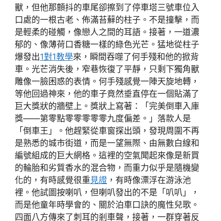
獸，但他那顫抖的車尾卻擦到了停車塔三號車位入
口處的一根古老、佈滿苔蘚的柱子。不是撞擊，而
是輕柔的碰觸，像戀人之間的耳語。接著，一道濃
郁的、像薄荷口香糖一樣的綠色光芒。猛地從柱子
爆發出
1對1教學
來，瞬間吞噬了何手殘和他的掀背
車。光芒消失後，窄巷恢復了平靜，只剩下獨角獸
雕像一臉困惑的表情。何手殘感覺一陣天旋地轉，
等他回過神來，他的車子竟然垂直停在一個貼滿了
巨大獎狀的牆壁上。獎狀上寫著：「完美倒車入庫
獎——第零點零零零零零九度偏差。」落款人是
「倒車王」。他趕緊從車窗探出頭，發現周圍不再
是熟悉的城市街道，而是一望無際、由無數白線和
編號組成的巨大網格。這裡的空氣聞起來像是新買
的輪胎和劣質香水的混合物，而重力似乎是隨機變
化的，有時感覺很重
見證
，有時像漂浮在游泳池
裡。他試圖按喇叭，但喇叭發出的不是「叭叭」，
而是他童年時學會的、關於泊車口訣的魔性兒歌。
四面八方傳來了刺耳的剎車聲，接著，一群穿著反