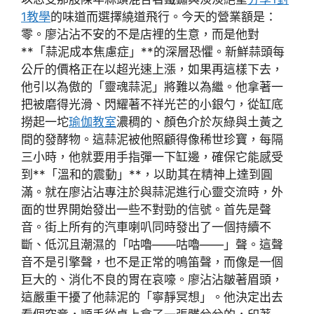
1教學
的味道而選擇繞道飛行。今天的營業額是：
零。廖沾沾不安的不是店裡的生意，而是他對
**「蒜泥成本焦慮症」**的深層恐懼。新鮮蒜頭每
公斤的價格正在以超光速上漲，如果再這樣下去，
他引以為傲的「靈魂蒜泥」將難以為繼。他拿著一
把被磨得光滑、閃耀著不祥光芒的小銀勺，從缸底
撈起一坨
瑜伽教室
濃稠的、顏色介於灰綠與土黃之
間的發酵物。這蒜泥被他照顧得像稀世珍寶，每隔
三小時，他就要用手指彈一下缸邊，確保它能感受
到**「溫和的震動」**，以助其在精神上達到圓
滿。就在廖沾沾專注於與蒜泥進行心靈交流時，外
面的世界開始發出一些不對勁的信號。首先是聲
音。街上所有的汽車喇叭同時發出了一個持續不
斷、低沉且潮濕的「咕嚕——咕嚕——」聲。這聲
音不是引擎聲，也不是正常的鳴笛聲，而像是一個
巨大的、消化不良的胃在哀嚎。廖沾沾皺著眉頭，
這嚴重干擾了他蒜泥的「寧靜冥想」。他決定出去