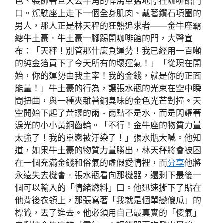
色、裝飾著巨大公牛角的悍馬車猛地停在咖啡館門
口。駕駛座上走下一個全身肌肉、戴著鑽石項圈的
男人，那人正是林天秤的狂熱追求者——金牛座霸
總牛土豪。牛土豪一腳踢開咖啡館的門，大聲宣
布：「天秤！別管那什麼負運勢！我已經用一百噸
的純金箔買下了今天所有的壞運氣！」「從現在開
始，你的運勢由我主宰！我的金錢，就是你的正面
能量！」牛土豪的行為，讓張水瓶的光束在空中瞬
間扭曲，與一種夾雜著銅臭味的金色光芒對撞。天
空開始下起了荒謬的雨。雨點不是水，而是閃耀著
淚光的小小黃銅齒輪。「不行！金牛座的物質力量
太強了！我的單戀被汙染了！」張水瓶大喊。他知
道，如果牛土豪的物質力量勝出，林天秤將會被困
在一個充滿金錢和俗氣的虛假愛情裡，而
分享
他將
永遠失去機會。張水瓶看向那機器，還剩下最後一
個可以輸入的「情緒燃料」口。他迅速撕下了貼在
他背後衣領上，那張寫著「我就是個單戀傻瓜」的
標籤，丟了進去。他必須用自己最真實的「傻氣」