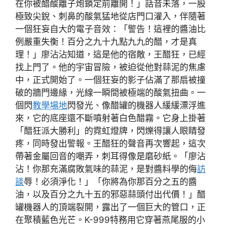
在你被醋酸離子炮鎖定前離開！」話音未落，一股
極致尖銳、刺鼻的酸氣猛地從店門口灌入，伴隨著
一個狂妄自大的電子音效：「警告！這裡的醬油比
例嚴重失衡！百分之九十九點九九的醋，才是真
理！」廖沾沾知道，這是他的宿敵，王醋狂，已經
找上門了。他的宇宙冒險，被迫從他對蒜泥的焦慮
中，正式開始了。一個狂妄的影子佔滿了那扇被撞
破的牆門邊緣，光線一瞬間被極端的酸氣扭曲。一
個閃
教學場地
閃發光、像醋罐的機器人緩緩漂浮進
來，它的底座還不斷噴射著白色醋霧。它身上掛著
「醋狂派大勝利」的霓虹燈牌，閃爍得讓人眼睛發
疼，同時發出警報。王醋狂的聲音再次響起，這次
帶著金屬回音的嘲弄，刺耳得像是磨砂紙。「廖沾
沾！你那充滿腐敗氣味的蒜泥，是對醬料學的侮
訪
談
辱！必須淨化！」「你將為你那百分之五的醬
油，以及百分之九十五的邪惡蒜頭付出代價！」醋
罐機器人的頂端裂開，露出了一個巨大的管口，正
在聚積藍色光芒。K-999特務用它穿著燕尾服的小