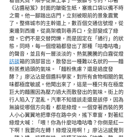
看個究竟，順手從桌上拿了一張髒兮兮的，印著
《沾醬秘笈》封面的皺衛生紙，塞進口袋以備不時
之需。他一腳踏出店門，立刻被眼前的景象震驚
了。整條城市的主幹道上，數百個交通信號燈，從
東邊到西邊，從高架橋到巷弄口，全部變成了綠
燈。它們不是交替閃爍，而是固定在「通行」的狀
態，同時，每一個燈箱都發出了那種「咕嚕咕嚕」
的聲音，並且有一層淡淡的、熱氣騰騰的白霧從燈
訪談
箱的頂部冒出，散發出一種難以名狀的——麵
粉蒸煮過頭的氣味。「麵粉焦慮？還是過度發
酵？」廖沾沾是個醬料學家，對所有食物相關的氣
味都極度敏感。他聞出來了，這是一種只有在極度
巨大的麵團因為壓力過大而散發出的氣味。街上的
行人陷入了混亂。汽車不知道該走還是該停，因為
無論從哪個方向看，都是綠燈。一個穿著西裝的男
人小心翼翼地把車停在路中央，搖下車窗，對著紅
綠燈大喊：「喂！你為什麼咕嚕咕嚕？你倒是紅一
下啊！我要向左轉！綠燈沒用啊！」廖沾沾感覺到