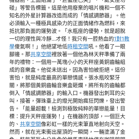
碰」等警告標籤。這是他用廢棄的唱片機和一個不
知名的外星計算器改造而成的「情感調節器」。他
必須輸入一種極具感染力的正面情緒作為燃料，來
抵抗那負面的運勢波。「水瓶座的優勢，就是超脫
一切的理性與冷靜…才怪！我只有一腔熱血的
1對1教
學
傻氣啊！」他絕望地低
時租空間
吼。他看了一眼
腳邊。那
共享空間
裡放著一個他為林天秤準備了兩
年的禮物：一個用一萬塊小小的天秤座黃銅齒輪組
成的音樂盒。他從未送出，因為害怕被拒絕。這份
害怕，就是純度最高的單戀情感。張水瓶咬緊牙
關，將那個黃銅齒輪音樂盒砸爛，將所有的齒輪都
倒入「情感調節器」的輸入口。機器發出刺耳的尖
叫，接著，彈珠臺上的燈光開始瘋狂閃爍，發出警
告。「能量超載！檢測到極致純粹的單戀能量！目
標：提升天秤座運勢！」在機器的頂部，一個巨大
的、
共享空間
像彩虹一樣的光束筆直地射向天空。
然而，就在光束衝出屋頂的一瞬間，一輛塗滿了金