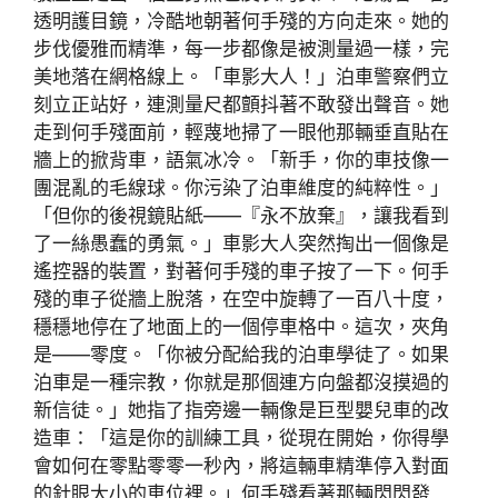
透明護目鏡，冷酷地朝著何手殘的方向走來。她的
步伐優雅而精準，每一步都像是被測量過一樣，完
美地落在網格線上。「車影大人！」泊車警察們立
刻立正站好，連測量尺都顫抖著不敢發出聲音。她
走到何手殘面前，輕蔑地掃了一眼他那輛垂直貼在
牆上的掀背車，語氣冰冷。「新手，你的車技像一
團混亂的毛線球。你污染了泊車維度的純粹性。」
「但你的後視鏡貼紙——『永不放棄』，讓我看到
了一絲愚蠢的勇氣。」車影大人突然掏出一個像是
遙控器的裝置，對著何手殘的車子按了一下。何手
殘的車子從牆上脫落，在空中旋轉了一百八十度，
穩穩地停在了地面上的一個停車格中。這次，夾角
是——零度。「你被分配給我的泊車學徒了。如果
泊車是一種宗教，你就是那個連方向盤都沒摸過的
新信徒。」她指了指旁邊一輛像是巨型嬰兒車的改
造車：「這是你的訓練工具，從現在開始，你得學
會如何在零點零零一秒內，將這輛車精準停入對面
的針眼大小的車位裡。」何手殘看著那輛閃閃發