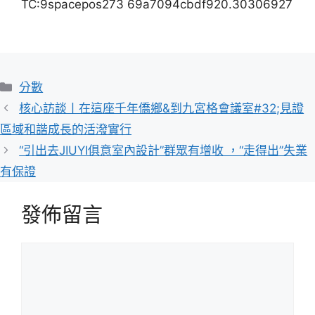
TC:9spacepos273 69a7094cbdf920.30306927
分
分數
類
核心訪談丨在這座千年僑鄉&到九宮格會議室#32;見證
區域和諧成長的活潑實行
“引出去JIUYI俱意室內設計”群眾有增收 ，“走得出”失業
有保證
發佈留言
留
言