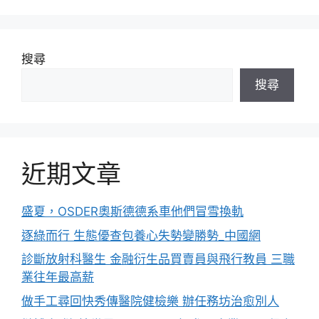
搜尋
搜尋
近期文章
盛夏，OSDER奧斯德德系車他們冒雪換軌
逐綠而行 生態優查包養心失勢變勝勢_中國網
診斷放射科醫生 金融衍生品買賣員與飛行教員 三職
業往年最高薪
做手工尋回快秀傳醫院健檢樂 辦任務坊治愈別人