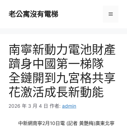
跳
至
老公寓沒有電梯
選
主
要
單
內
容
南寧新動力電池財產
躋身中國第一梯隊
全鏈開到九宮格共享
花激活成長新動能
2026 年 3 月 4 日
作者:
admin
中新網南寧2月10日電 (記者 黃艷梅)廣東北寧