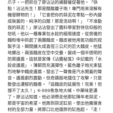
爪子，一把抓住了廖沾沾的褲腳催促著他。「快
點！沾沾先生！那是醋酸離子炮！專門用來溶解有
機發酵物的！」「它會把你的蒜泥在零點一秒內變
成無菌的、純淨的白醋！那是浩劫啊！」「不准動
我的蒜泥！」廖沾沾發出了醬料學家對待信仰般的
怒吼。他以一種專業包水餃的極限速度，從旁邊的
麵粉堆中抓起了兩團麵皮。麵皮被他用氣功般的捏
製手法，瞬間擴大成直徑三公尺的巨大麵皮。他猛
地擲出，兩張麵皮在空中交疊，變成一個半透明的
防禦護盾。這就是家傳《沾醬秘笈》中記載的「水
餃皮護盾」，薄韌而充滿彈性。藍色離子炮光束猛
烈地擊中麵皮護盾，發出了一聲像是汽水開蓋的聲
音。護盾劇烈震動，但奇蹟般地擋住了攻擊，只是
散發出濃郁的麵香。「這麵皮的延展性！完美！但
撐不了太久！」K-999焦急地大喊，中藥味更濃
了。廖沾沾知道，他必須帶走他那缸陳年老蒜泥，
那是宇宙的希望。他跑到蒜泥缸前，使出他搬運食
材的全部力量，將那口比他還胖的缸抱起。「走！