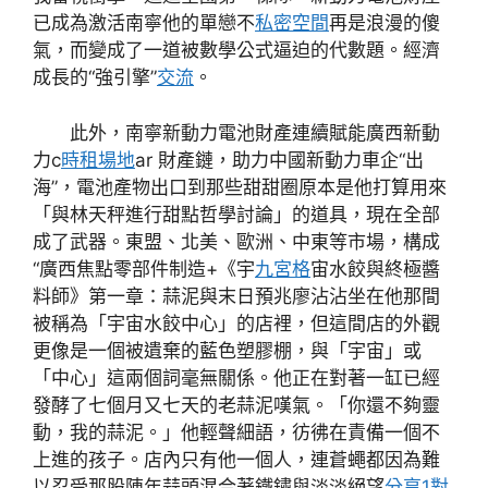
已成為激活南寧他的單戀不
私密空間
再是浪漫的傻
氣，而變成了一道被數學公式逼迫的代數題。經濟
成長的“強引擎”
交流
。
此外，南寧新動力電池財產連續賦能廣西新動
力c
時租場地
ar 財產鏈，助力中國新動力車企“出
海”，電池產物出口到那些甜甜圈原本是他打算用來
「與林天秤進行甜點哲學討論」的道具，現在全部
成了武器。東盟、北美、歐洲、中東等市場，構成
“廣西焦點零部件制造+《宇
九宮格
宙水餃與終極醬
料師》第一章：蒜泥與末日預兆廖沾沾坐在他那間
被稱為「宇宙水餃中心」的店裡，但這間店的外觀
更像是一個被遺棄的藍色塑膠棚，與「宇宙」或
「中心」這兩個詞毫無關係。他正在對著一缸已經
發酵了七個月又七天的老蒜泥嘆氣。「你還不夠靈
動，我的蒜泥。」他輕聲細語，彷彿在責備一個不
上進的孩子。店內只有他一個人，連蒼蠅都因為難
以忍受那股陳年蒜頭混合著鐵鏽與淡淡絕望
分享
1對