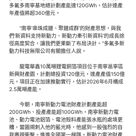
多氟多南寧基地總計劃產能達120GWh，估計達產
年產值將超360億元。
“南寧‘串珠成鏈、聚鏈成群’的財產思想，與我
們‘新資料支持新動力、新動力牽引新資料’的成長途
徑高度契合，讓我們更果斷了布局決計。”多氟多新
動力科技無限公司有關擔任人說。
龍電華鑫10萬噸鋰電銅箔項目位于南寧邕寧區
新興財產園，計劃總投資120億元，達產產值150億
元。項目正在加速推動實行，估計2026年6月構成
2.5萬噸產能。
今朝，南寧新動力電池財產計劃產能超
200GWh、投產產能超100GWh，南寧新動力電
池、動力電池鋁箔、電池殼料產能張水瓶的處境更
糟，當圓規刺入他的藍光時，他感到一股強烈的自
我審視衝擊。進進全國第一梯隊。新動力電池財產