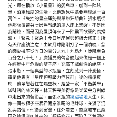
光、還在播放《小星星》的嬰兒車，感到一陣眩
暈。泊車維度的生活，比他想象中還要無理頭一百
萬倍。《失控的星座運勢與單戀狂想曲》張水瓶從
他那張覆蓋著七層舊報紙的單人床上驚醒，不是因
為鬧鐘，而是因為屋頂傳來了一陣震耳欲聾的廣播
聲。「緊急！緊急！今日星座運勢超級大修正！所
有天秤座請注意！由於月球剛剛打了一個噴嚏，您
的戀愛機率從昨日的百分之九十九點九，陡降至負
百分之八十七！」廣播員的聲音聽起來像是一個正
在經歷中年危機的雙子座，充滿了戲劇性的絕望。
張水瓶，一個典型的水瓶座，立刻感到一陣恐慌，
這是他患有「星座預報壓力症候群」後的標準反
應。他單戀著住在隔壁棟、經營一家「平衡美學」
咖啡館的林天秤。林天秤完美得像是從黃金分割線
中走出來的藝術品。而張水瓶的
舞蹈場地
人生，則
像一團被獅子座暴君隨意亂踢的毛線球，充滿了混
亂與錯位。他衝到窗邊，往外看去。整座城市已經
因為這個突如其來的「超級修正」而陷入了荒謬的